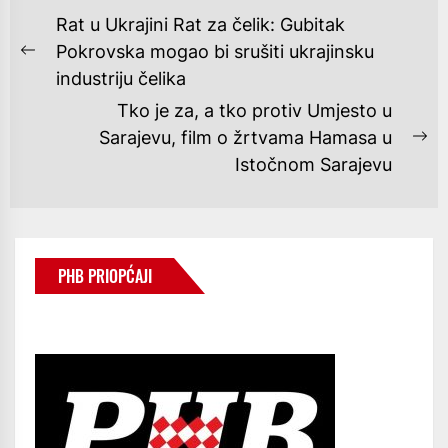
NAVIGACIJA
Rat u Ukrajini Rat za čelik: Gubitak
OBJAVA
Pokrovska mogao bi srušiti ukrajinsku
Previous
industriju čelika
post:
Tko je za, a tko protiv Umjesto u
Sarajevu, film o žrtvama Hamasa u
Ne
Istočnom Sarajevu
po
PHB PRIOPĆAJI