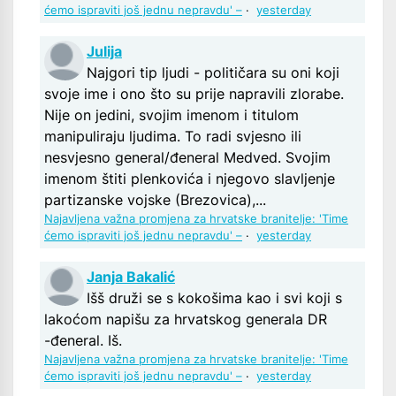
ćemo ispraviti još jednu nepravdu' –
·
yesterday
Julija
Najgori tip ljudi - političara su oni koji
svoje ime i ono što su prije napravili zlorabe.
Nije on jedini, svojim imenom i titulom
manipuliraju ljudima. To radi svjesno ili
nesvjesno general/đeneral Medved. Svojim
imenom štiti plenkovića i njegovo slavljenje
partizanske vojske (Brezovica),...
Najavljena važna promjena za hrvatske branitelje: 'Time
ćemo ispraviti još jednu nepravdu' –
·
yesterday
Janja Bakalić
Išš druži se s kokošima kao i svi koji s
lakoćom napišu za hrvatskog generala DR
-đeneral. Iš.
Najavljena važna promjena za hrvatske branitelje: 'Time
ćemo ispraviti još jednu nepravdu' –
·
yesterday