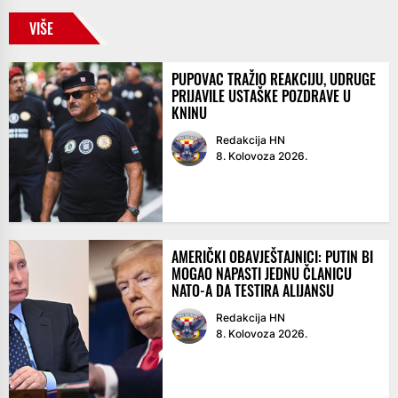
VIŠE
PUPOVAC TRAŽIO REAKCIJU, UDRUGE
PRIJAVILE USTAŠKE POZDRAVE U
KNINU
Redakcija HN
8. Kolovoza 2026.
AMERIČKI OBAVJEŠTAJNICI: PUTIN BI
MOGAO NAPASTI JEDNU ČLANICU
NATO-A DA TESTIRA ALIJANSU
Redakcija HN
8. Kolovoza 2026.