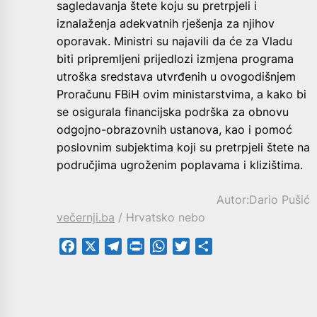
sagledavanja štete koju su pretrpjeli i
iznalaženja adekvatnih rješenja za njihov
oporavak. Ministri su najavili da će za Vladu
biti pripremljeni prijedlozi izmjena programa
utroška sredstava utvrđenih u ovogodišnjem
Proračunu FBiH ovim ministarstvima, a kako bi
se osigurala financijska podrška za obnovu
odgojno-obrazovnih ustanova, kao i pomoć
poslovnim subjektima koji su pretrpjeli štete na
područjima ugroženim poplavama i klizištima.
Autor:Dario Pušić
večernji.ba
/ Hrvatsko nebo
Facebook
X
Telegram
PrintFriendly
WhatsApp
Twitter
Share