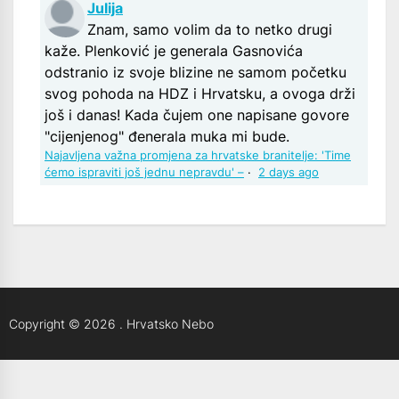
Julija
Znam, samo volim da to netko drugi
kaže. Plenković je generala Gasnovića
odstranio iz svoje blizine ne samom početku
svog pohoda na HDZ i Hrvatsku, a ovoga drži
još i danas! Kada čujem one napisane govore
"cijenjenog" đenerala muka mi bude.
Najavljena važna promjena za hrvatske branitelje: 'Time
ćemo ispraviti još jednu nepravdu' –
·
2 days ago
Copyright © 2026
.
Hrvatsko Nebo