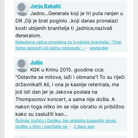
Janja Bakalić
Jadno...Generala koji je tri puta ranjen u
DR ,čiji je brat poginio ..koji danas pronalazi
kosti ubijenih branitelja ti ,jadnice,nazivaš
đeneralom.
Najavljena važna promjena za hrvatske branitelje: 'Time
ćemo ispraviti još jednu nepravdu' –
·
yesterday
Julija
KGK u Kninu 2015. goodine cca:
"Ostavite se mitova, laži i obmana"! To su riječi
državnika!!! Ali, i ona je kasnije reterirala, ma
još isti dan jer je Jakova poslala na
Thompsonov koncert, a sama nije došla. A
nakon toga nitko im se nije obratio ni približno
kako su zaslužili kao...
Šušnjar Vučiću i Dodiku: Ne obilazite kukavički okolo,
dođite u Knin i ispričajte se
·
2 days ago