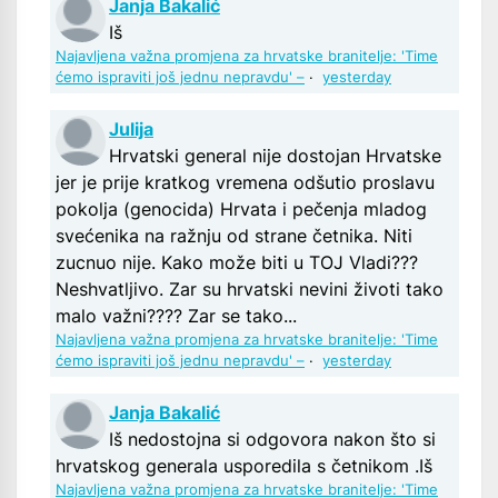
Janja Bakalić
Iš
Najavljena važna promjena za hrvatske branitelje: 'Time
ćemo ispraviti još jednu nepravdu' –
·
yesterday
Julija
Hrvatski general nije dostojan Hrvatske
jer je prije kratkog vremena odšutio proslavu
pokolja (genocida) Hrvata i pečenja mladog
svećenika na ražnju od strane četnika. Niti
zucnuo nije. Kako može biti u TOJ Vladi???
Neshvatljivo. Zar su hrvatski nevini životi tako
malo važni???? Zar se tako...
Najavljena važna promjena za hrvatske branitelje: 'Time
ćemo ispraviti još jednu nepravdu' –
·
yesterday
Janja Bakalić
Iš nedostojna si odgovora nakon što si
hrvatskog generala usporedila s četnikom .Iš
Najavljena važna promjena za hrvatske branitelje: 'Time