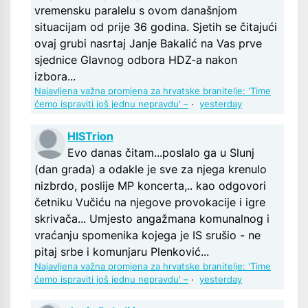
vremensku paralelu s ovom današnjom
situacijam od prije 36 godina. Sjetih se čitajući
ovaj grubi nasrtaj Janje Bakalić na Vas prve
sjednice Glavnog odbora HDZ-a nakon
izbora...
Najavljena važna promjena za hrvatske branitelje: 'Time
ćemo ispraviti još jednu nepravdu' –
·
yesterday
HISTrion
Evo danas čitam...poslalo ga u Slunj
(dan grada) a odakle je sve za njega krenulo
nizbrdo, poslije MP koncerta,.. kao odgovori
četniku Vučiću na njegove provokacije i igre
skrivača... Umjesto angažmana komunalnog i
vraćanju spomenika kojega je IS srušio - ne
pitaj srbe i komunjaru Plenković...
Najavljena važna promjena za hrvatske branitelje: 'Time
ćemo ispraviti još jednu nepravdu' –
·
yesterday