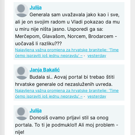
Julija
Generala sam uvažavala jako kao i sve,
ali je on svojim radom u Vladi pokazao da mu
u miru nije ništa jasno. Usporedi ga sa:
Merčepom, Glavašom, Norcem, Brodarcem -
uočavaš li razliku???
Najavljena važna promjena za hrvatske branitelje: 'Time
ćemo ispraviti još jednu nepravdu' –
·
yesterday
Janja Bakalić
Budala si.. Aovaj portal bi trebao štiti
hrvatske generale od nezasluženih uvreda.
Najavljena važna promjena za hrvatske branitelje: 'Time
ćemo ispraviti još jednu nepravdu' –
·
yesterday
Julija
Donosiš ovamo prljavi stil sa onog
portala. To ti je podmuklo!! Ali moj problem -
nije!