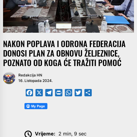
NAKON POPLAVA I ODRONA FEDERACIJA
DONOSI PLAN ZA OBNOVU ŽELJEZNICE,
POZNATO OD KOGA ĆE TRAŽITI POMOĆ
Redakcija HN
16. Listopada 2024.
Facebook
X
Telegram
PrintFriendly
WhatsApp
Twitter
Share
Vrijeme:
2 min, 9 sec