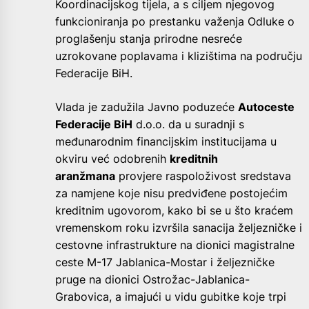
Koordinacijskog tijela, a s ciljem njegovog
funkcioniranja po prestanku važenja Odluke o
proglašenju stanja prirodne nesreće
uzrokovane poplavama i klizištima na području
Federacije BiH.
Vlada je zadužila Javno poduzeće
Autoceste
Federacije BiH
d.o.o. da u suradnji s
međunarodnim financijskim institucijama u
okviru već odobrenih
kreditnih
aranžmana
provjere raspoloživost sredstava
za namjene koje nisu predviđene postojećim
kreditnim ugovorom, kako bi se u što kraćem
vremenskom roku izvršila sanacija željezničke i
cestovne infrastrukture na dionici magistralne
ceste M-17 Jablanica-Mostar i željezničke
pruge na dionici Ostrožac-Jablanica-
Grabovica, a imajući u vidu gubitke koje trpi