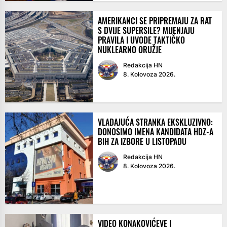
AMERIKANCI SE PRIPREMAJU ZA RAT
S DVIJE SUPERSILE? MIJENJAJU
PRAVILA I UVODE TAKTIČKO
NUKLEARNO ORUŽJE
Redakcija HN
8. Kolovoza 2026.
VLADAJUĆA STRANKA EKSKLUZIVNO:
DONOSIMO IMENA KANDIDATA HDZ-A
BIH ZA IZBORE U LISTOPADU
Redakcija HN
8. Kolovoza 2026.
VIDEO KONAKOVIĆEVE I