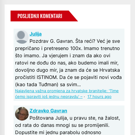
POSLJEDNJI KOMENTARI
Julija
Pozdrav G. Gavran. Šta reći? Već je sve
prepričano i pretreseno 100x. Imamo trenutno
što imamo. Ja vjerujem i znam da ako ovi
ratovi ne dođu do nas, ako budemo imali mir,
dovoljno dugo mir, ja znam da će se Hrvatska
pročistiti ISTINOM. Da će se pojaviti novi vođa
(kao tada Tuđman) sa svim...
Najavljena važna promjena za hrvatske branitelje: 'Time
ćemo ispraviti još jednu nepravdu' –
·
17 hours ago
Zdravko Gavran
Poštovana Julija, u pravu ste, na žalost,
od rata do danas mnogi su se promijenili.
Dopustite mi jednu parabolu odnosno