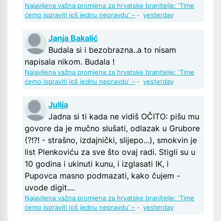
Najavljena važna promjena za hrvatske branitelje: 'Time
ćemo ispraviti još jednu nepravdu' –
·
yesterday
Janja Bakalić
Budala si i bezobrazna..a to nisam
napisala nikom. Budala !
Najavljena važna promjena za hrvatske branitelje: 'Time
ćemo ispraviti još jednu nepravdu' –
·
yesterday
Julija
Jadna si ti kada ne vidiš OČITO: pišu mu
govore da je mučno slušati, odlazak u Grubore
(?!?! - strašno, izdajnički, slijepo...), smokvin je
list Plenkoviću za sve što ovaj radi. Stigli su u
10 godina i ukinuti kunu, i izglasati IK, i
Pupovca masno podmazati, kako čujem -
uvode digit....
Najavljena važna promjena za hrvatske branitelje: 'Time
ćemo ispraviti još jednu nepravdu' –
·
yesterday