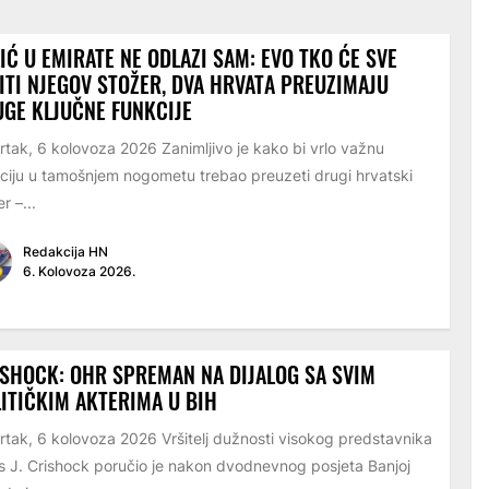
IĆ U EMIRATE NE ODLAZI SAM: EVO TKO ĆE SVE
ITI NJEGOV STOŽER, DVA HRVATA PREUZIMAJU
GE KLJUČNE FUNKCIJE
rtak, 6 kolovoza 2026 Zanimljivo je kako bi vrlo važnu
ciju u tamošnjem nogometu trebao preuzeti drugi hrvatski
r –...
Redakcija HN
6. Kolovoza 2026.
SHOCK: OHR SPREMAN NA DIJALOG SA SVIM
ITIČKIM AKTERIMA U BIH
rtak, 6 kolovoza 2026 Vršitelj dužnosti visokog predstavnika
s J. Crishock poručio je nakon dvodnevnog posjeta Banjoj