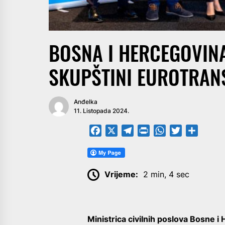
BOSNA I HERCEGOVINA
SKUPŠTINI EUROTRAN
Anđelka
11. Listopada 2024.
Facebook
X
Telegram
PrintFriendly
WhatsApp
Twitter
Share
Vrijeme:
2 min, 4 sec
Ministrica civilnih poslova Bosne 