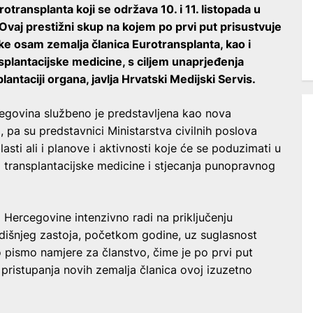
transplanta koji se održava 10. i 11. listopada u
aj prestižni skup na kojem po prvi put prisustvuje
ke osam zemalja članica Eurotransplanta, kao i
splantacijske medicine, s ciljem unaprjeđenja
antaciji organa, javlja Hrvatski Medijski Servis.
cegovina službeno je predstavljena kao nova
, pa su predstavnici Ministarstva civilnih poslova
lasti ali i planove i aktivnosti koje će se poduzimati u
 transplantacijske medicine i stjecanja punopravnog
i Hercegovine intenzivno radi na priključenju
odišnjeg zastoja, početkom godine, uz suglasnost
o pismo namjere za članstvo, čime je po prvi put
pristupanja novih zemalja članica ovoj izuzetno