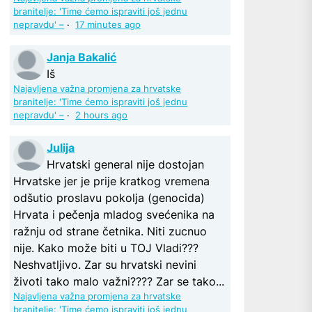
branitelje: 'Time ćemo ispraviti još jednu
nepravdu' –
·
17 minutes ago
Janja Bakalić
Iš
Najavljena važna promjena za hrvatske
branitelje: 'Time ćemo ispraviti još jednu
nepravdu' –
·
2 hours ago
Julija
Hrvatski general nije dostojan
Hrvatske jer je prije kratkog vremena
odšutio proslavu pokolja (genocida)
Hrvata i pečenja mladog svećenika na
ražnju od strane četnika. Niti zucnuo
nije. Kako može biti u TOJ Vladi???
Neshvatljivo. Zar su hrvatski nevini
životi tako malo važni???? Zar se tako...
Najavljena važna promjena za hrvatske
branitelje: 'Time ćemo ispraviti još jednu