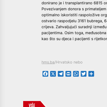
donirano je i transplantirano 6815 
Povezivanjem donora s primateljem n
optimalno iskoristiti raspoložive o
ostvario raspodjelu 3161 bubrega, 64
crijeva. Zahvaljujući suradnji izmeđ
pacijentima. Osim toga, međusobna
kao što su djeca i pacijenti s rijet
hms.ba
/Hrvatsko nebo
Facebook
X
Telegram
PrintFriendly
WhatsApp
Twitter
Share
VIŠE