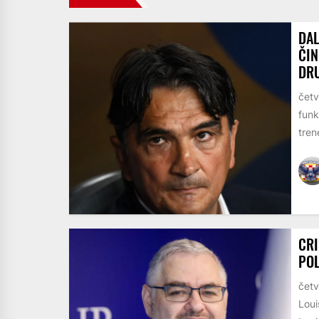
DAL
ČIN
DRU
četv
funk
trene
CRI
POL
četv
Loui