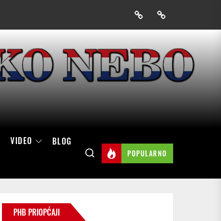
Prijavak
Skini
mobilnu
aplikaciju
Hrvatskog
neba
VIDEO
BLOG
POPULARNO
PHB PRIOPĆAJI