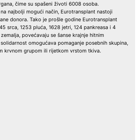
organa, čime su spašeni životi 6008 osoba.
a najbolji mogući način, Eurotransplant nastoji
rgane donora. Tako je prošle godine Eurotransplant
5 srca, 1253 pluća, 1628 jetri, 124 pankreasa i 4
u zemalja, povećavaju se šanse krajnje hitnim
 solidarnost omogućava pomaganje posebnih skupina,
kom krvnom grupom ili rijetkom vrstom tkiva.