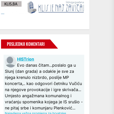
POSLJEDNJI KOMENTARI
HISTrion
Evo danas čitam...poslalo ga u
Slunj (dan grada) a odakle je sve za
njega krenulo nizbrdo, poslije MP
koncerta,.. kao odgovori četniku Vučiću
na njegove provokacije i igre skrivača...
Umjesto angažmana komunalnog i
vraćanju spomenika kojega je IS srušio -
ne pitaj srbe i komunjaru Plenković...
Najavljena važna promjena za hrvatske