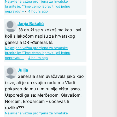
Najavljena važna promjena za hrvatske
branitelje: 'Time ćemo ispraviti još jednu
nepravdu' –
·
4 hours ago
Janja Bakalić
Išš druži se s kokošima kao i svi
koji s lakoćom napišu za hrvatskog
generala DR -đeneral. Iš.
Najavljena važna promjena za hrvatske
branitelje: 'Time ćemo ispraviti još jednu
nepravdu' –
·
4 hours ago
Julija
Generala sam uvažavala jako kao
i sve, ali je on svojim radom u Vladi
pokazao da mu u miru nije ništa jasno.
Usporedi ga sa: Merčepom, Glavašom,
Norcem, Brodarcem - uočavaš li
razliku???
Najavljena važna promjena za hrvatske