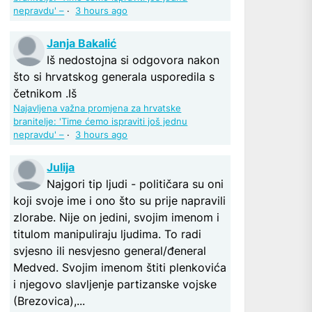
nepravdu' –
·
3 hours ago
Janja Bakalić
Iš nedostojna si odgovora nakon
što si hrvatskog generala usporedila s
četnikom .Iš
Najavljena važna promjena za hrvatske
branitelje: 'Time ćemo ispraviti još jednu
nepravdu' –
·
3 hours ago
Julija
Najgori tip ljudi - političara su oni
koji svoje ime i ono što su prije napravili
zlorabe. Nije on jedini, svojim imenom i
titulom manipuliraju ljudima. To radi
svjesno ili nesvjesno general/đeneral
Medved. Svojim imenom štiti plenkovića
i njegovo slavljenje partizanske vojske
(Brezovica),...