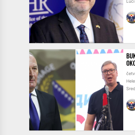
Luci
BUK
OKO
četv
Hele
Sred