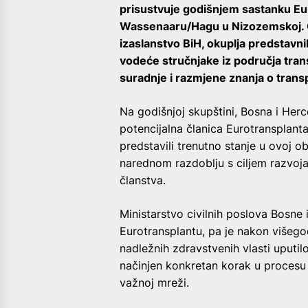
prisustvuje godišnjem sastanku Euro
Wassenaaru/Hagu u Nizozemskoj. Ov
izaslanstvo BiH, okuplja predstavni
vodeće stručnjake iz područja tran
suradnje i razmjene znanja o transpl
Na godišnjoj skupštini, Bosna i Her
potencijalna članica Eurotransplanta
predstavili trenutno stanje u ovoj ob
narednom razdoblju s ciljem razvoja
članstva.
Ministarstvo civilnih poslova Bosne 
Eurotransplantu, pa je nakon višeg
nadležnih zdravstvenih vlasti uputil
načinjen konkretan korak u procesu 
važnoj mreži.