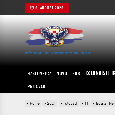
Skip
6. AUGUST 2026.
to
the
content
Informativno-komentatorski portal
KOLUMNISTI H
NASLOVNICA
NOVO
PHB
PRIJAVAK
Home
2024
listopad
11
Bosna i Her