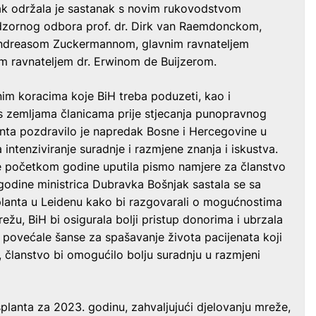
ak održala je sastanak s novim rukovodstvom
dzornog odbora prof. dr. Dirk van Raemdonckom,
 Andreasom Zuckermannom, glavnim ravnateljem
m ravnateljem dr. Erwinom de Buijzerom.
im koracima koje BiH treba poduzeti, kao i
s zemljama članicama prije stjecanja punopravnog
nta pozdravilo je napredak Bosne i Hercegovine u
 intenziviranje suradnje i razmjene znanja i iskustva.
e početkom godine uputila pismo namjere za članstvo
 godine ministrica Dubravka Bošnjak sastala se sa
lanta u Leidenu kako bi razgovarali o mogućnostima
režu, BiH bi osigurala bolji pristup donorima i ubrzala
e povećale šanse za spašavanje života pacijenata koji
, članstvo bi omogućilo bolju suradnju u razmjeni
lanta za 2023. godinu, zahvaljujući djelovanju mreže,