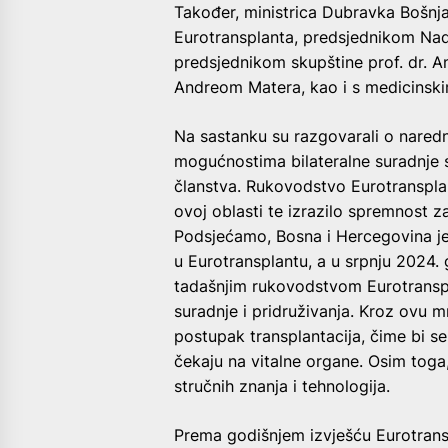
Također, ministrica Dubravka Bošnj
Eurotransplanta, predsjednikom Na
predsjednikom skupštine prof. dr.
Andreom Matera, kao i s medicinski
Na sastanku su razgovarali o naredn
mogućnostima bilateralne suradnje 
članstva. Rukovodstvo Eurotranspla
ovoj oblasti te izrazilo spremnost za
Podsjećamo, Bosna i Hercegovina j
u Eurotransplantu, a u srpnju 2024.
tadašnjim rukovodstvom Eurotransp
suradnje i pridruživanja. Kroz ovu m
postupak transplantacija, čime bi s
čekaju na vitalne organe. Osim toga
stručnih znanja i tehnologija.
Prema godišnjem izvješću Eurotransp