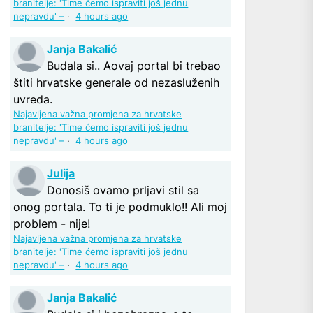
branitelje: 'Time ćemo ispraviti još jednu
nepravdu' –
·
4 hours ago
Janja Bakalić
Budala si.. Aovaj portal bi trebao
štiti hrvatske generale od nezasluženih
uvreda.
Najavljena važna promjena za hrvatske
branitelje: 'Time ćemo ispraviti još jednu
nepravdu' –
·
4 hours ago
Julija
Donosiš ovamo prljavi stil sa
onog portala. To ti je podmuklo!! Ali moj
problem - nije!
Najavljena važna promjena za hrvatske
branitelje: 'Time ćemo ispraviti još jednu
nepravdu' –
·
4 hours ago
Janja Bakalić