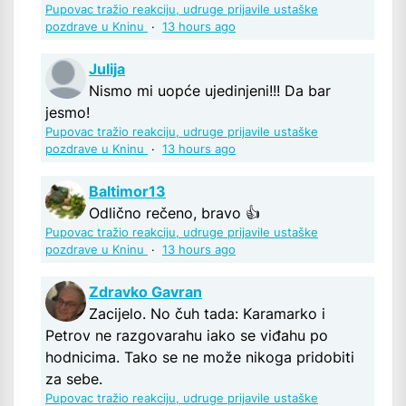
Pupovac tražio reakciju, udruge prijavile ustaške
pozdrave u Kninu
·
13 hours ago
Julija
Nismo mi uopće ujedinjeni!!! Da bar
jesmo!
Pupovac tražio reakciju, udruge prijavile ustaške
pozdrave u Kninu
·
13 hours ago
Baltimor13
Odlično rečeno, bravo 👍
Pupovac tražio reakciju, udruge prijavile ustaške
pozdrave u Kninu
·
13 hours ago
Zdravko Gavran
Zacijelo. No čuh tada: Karamarko i
Petrov ne razgovarahu iako se viđahu po
hodnicima. Tako se ne može nikoga pridobiti
za sebe.
Pupovac tražio reakciju, udruge prijavile ustaške