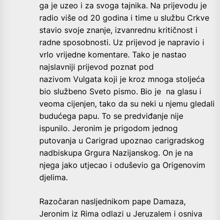
ga je uzeo i za svoga tajnika. Na prijevodu je
radio više od 20 godina i time u službu Crkve
stavio svoje znanje, izvanrednu kritičnost i
radne sposobnosti. Uz prijevod je napravio i
vrlo vrijedne komentare. Tako je nastao
najslavniji prijevod poznat pod
nazivom
Vulgata
koji je kroz mnoga stoljeća
bio službeno Sveto pismo. Bio je na glasu i
veoma cijenjen, tako da su neki u njemu gledali
budućega papu. To se predviđanje nije
ispunilo. Jeronim je prigodom jednog
putovanja u Carigrad upoznao carigradskog
nadbiskupa Grgura Nazijanskog. On je na
njega jako utjecao i oduševio ga Origenovim
djelima.
Razočaran nasljednikom pape Damaza,
Jeronim iz Rima odlazi u Jeruzalem i osniva