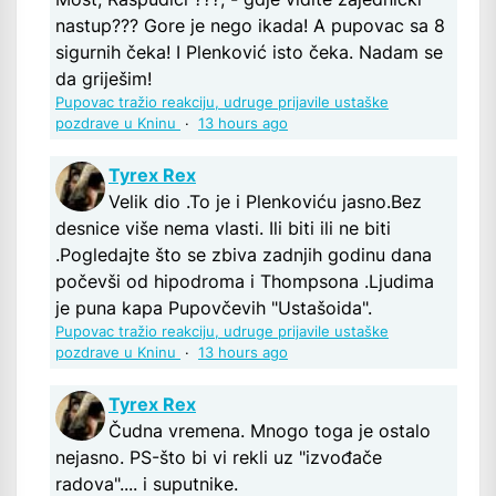
nastup??? Gore je nego ikada! A pupovac sa 8
sigurnih čeka! I Plenković isto čeka. Nadam se
da griješim!
Pupovac tražio reakciju, udruge prijavile ustaške
pozdrave u Kninu
·
13 hours ago
Tyrex Rex
Velik dio .To je i Plenkoviću jasno.Bez
desnice više nema vlasti. Ili biti ili ne biti
.Pogledajte što se zbiva zadnjih godinu dana
počevši od hipodroma i Thompsona .Ljudima
je puna kapa Pupovčevih "Ustašoida".
Pupovac tražio reakciju, udruge prijavile ustaške
pozdrave u Kninu
·
13 hours ago
Tyrex Rex
Čudna vremena. Mnogo toga je ostalo
nejasno. PS-što bi vi rekli uz "izvođače
radova".... i suputnike.