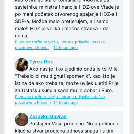
savjetnika ministra financija HDZ-ove Vlade je
po meni početak otvorenog spajanja HDZ-a i
SDP-a. Možda malo pretjerujem, ali samo
malo!! HDZ je velika i moćna stranka - da
nema...
Pupovac tražio reakciju, udruge prijavile ustaške
pozdrave u Kninu
·
14 hours ago
Tyrex Rex
Ako nas je itko ujedinio onda je to Mile.
"Trebalo bi mu dignuti spomenik". kao što je
istina da ako treba taj može uvijek uletiti.Prije
za Ustašku kunu,a sada mu je dobar i Euro.
Pupovac tražio reakciju, udruge prijavile ustaške
pozdrave u Kninu
·
14 hours ago
Zdravko Gavran
Poštujem Vašu procjenu. No u politici je
ključna stvar procjena odnosa snaga i s tim