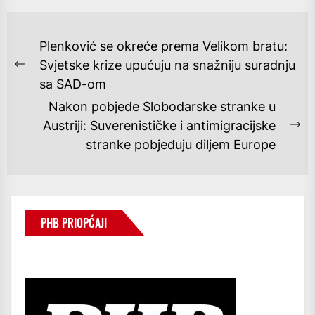
NAVIGACIJA
Plenković se okreće prema Velikom bratu:
OBJAVA
Svjetske krize upućuju na snažniju suradnju
Previous
sa SAD-om
post:
Nakon pobjede Slobodarske stranke u
Austriji: Suverenističke i antimigracijske
Ne
stranke pobjeđuju diljem Europe
po
PHB PRIOPĆAJI