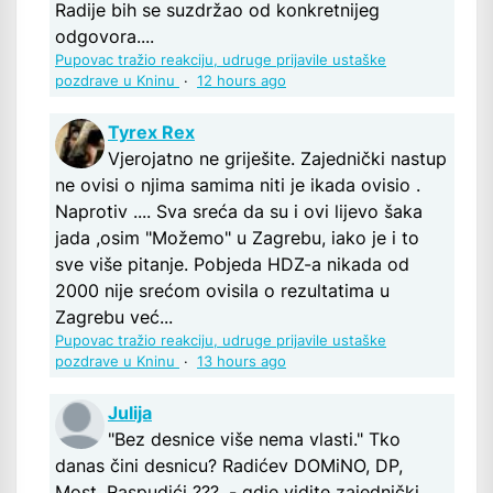
Radije bih se suzdržao od konkretnijeg
odgovora....
Pupovac tražio reakciju, udruge prijavile ustaške
pozdrave u Kninu
·
12 hours ago
Tyrex Rex
Vjerojatno ne griješite. Zajednički nastup
ne ovisi o njima samima niti je ikada ovisio .
Naprotiv .... Sva sreća da su i ovi lijevo šaka
jada ,osim "Možemo" u Zagrebu, iako je i to
sve više pitanje. Pobjeda HDZ-a nikada od
2000 nije srećom ovisila o rezultatima u
Zagrebu već...
Pupovac tražio reakciju, udruge prijavile ustaške
pozdrave u Kninu
·
13 hours ago
Julija
"Bez desnice više nema vlasti." Tko
danas čini desnicu? Radićev DOMiNO, DP,
Most, Raspudići ???, - gdje vidite zajednički