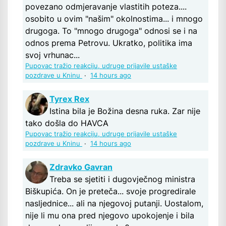
povezano odmjeravanje vlastitih poteza....
osobito u ovim "našim" okolnostima... i mnogo
drugoga. To "mnogo drugoga" odnosi se i na
odnos prema Petrovu. Ukratko, politika ima
svoj vrhunac...
Pupovac tražio reakciju, udruge prijavile ustaške
pozdrave u Kninu
·
14 hours ago
Tyrex Rex
Istina bila je Božina desna ruka. Zar nije
tako došla do HAVCA
Pupovac tražio reakciju, udruge prijavile ustaške
pozdrave u Kninu
·
14 hours ago
Zdravko Gavran
Treba se sjetiti i dugovječnog ministra
Biškupića. On je preteča... svoje progredirale
nasljednice... ali na njegovoj putanji. Uostalom,
nije li mu ona pred njegovo upokojenje i bila