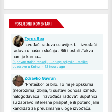
POSLJEDNJI KOMENTARI
Tyrex Rex
Izvođači radova su uvijek bili izvođači
radova u našem slučaju . Bili i ostali .Takva
nam je karma...
Pupovac tražio reakciju, udruge prijavile ustaške
pozdrave u Kninu
·
12 hours ago
Zdravko Gavran
"Preteško" bi bilo. To mi je opskurna
(neprozirna) zbilja, ti sustavi odnosa između
nalogodavaca i "izvođača radova". Suputnici
su zapravo interesne prišipetlje ili potencijalni
kandidati za preuzimanje uloge izvođača.