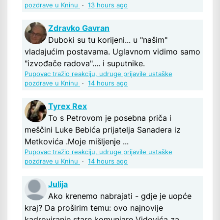
pozdrave u Kninu
·
13 hours ago
Zdravko Gavran
Duboki su tu korijeni... u "našim"
vladajućim postavama. Uglavnom vidimo samo
"izvođače radova".... i suputnike.
Pupovac tražio reakciju, udruge prijavile ustaške
pozdrave u Kninu
·
14 hours ago
Tyrex Rex
To s Petrovom je posebna priča i
meščini Luke Bebića prijatelja Sanadera iz
Metkovića .Moje mišljenje ...
Pupovac tražio reakciju, udruge prijavile ustaške
pozdrave u Kninu
·
14 hours ago
Julija
Ako krenemo nabrajati - gdje je uopće
kraj? Da proširim temu: ovo najnovije
kadroviranje stare komunjare Vidovića za