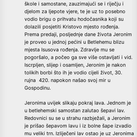
škole i samostane, zauzimajući se i riječju i
djelom za ljepote vjere, te je uz to posebno
vodio brigu o prihvatu hodočasnika koji su
dolazili posjetiti Kristovo mjesto rođenja.
Prema predaji, posljednje dane života Jeronim
je proveo u jednoj pećini u Betlehemu blizu
mjesta Isusova rođenja. Zdravlje mu se
pogoršalo, a počeo ga sve više ostavljati i vid.
Iscrpljen, slijep i osamljen, Jeronim je nakon
tolikih borbi što ih je vodio cijeli život, 30.
rujna 420. napokon našao svoj mir u
Gospodinu.
Jeronima uvijek slikaju pokraj lava. Jednom je
u betlehemski samostan zalutao šepavi lav.
Redovnici su se u strahu razbježali, a Jeronim
je prišao šepavom lavu i iz bolne šape izvadio
mu veliki trn. Izliječeni lav ostao je uz Jeronima