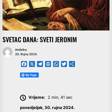
SVETAC DANA: SVETI JERONIM
Anđelka
30. Rujna 2024.
Facebook
X
Telegram
PrintFriendly
WhatsApp
Twitter
Share
Vrijeme:
2 min, 41 sec
ponedjeljak, 30. rujna 2024.