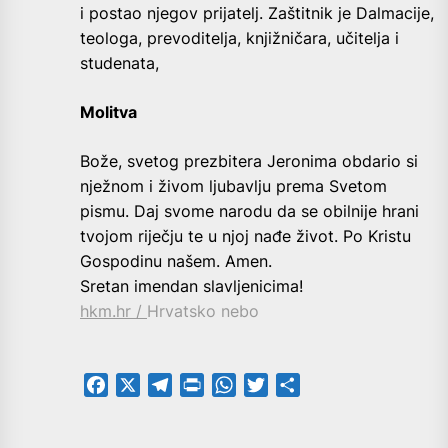
i postao njegov prijatelj. Zaštitnik je Dalmacije,
teologa, prevoditelja, knjižničara, učitelja i
studenata,
Molitva
Bože, svetog prezbitera Jeronima obdario si
nježnom i živom ljubavlju prema Svetom
pismu. Daj svome narodu da se obilnije hrani
tvojom riječju te u njoj nađe život. Po Kristu
Gospodinu našem. Amen.
Sretan imendan slavljenicima!
hkm.hr /
Hrvatsko nebo
Facebook
X
Telegram
PrintFriendly
WhatsApp
Twitter
Share