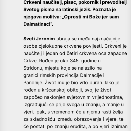
Crkveni naučitelj, pisac, pokornik i prevoditelj
Svetog pisma na latinski jezik. Poznata je
njegova molitva: „Oprosti mi Bože jer sam
Dalmatinac!“.
Sveti Jeronim
ubraja se među najznačajnije
osobe cjelokupne crkvene povijesti. Crkveni je
naučitelj i jedan od četiri crkvena oca zapadne
Crkve. Rođen je oko 345. godine u
Stridonu,
mjestu koje se nalazilo na
granici rimskih provincija Dalmacije i
Panonije.
Život mu je bio vrlo buran. Iako je
rođen u kršćanskoj obitelji, svoj je život
započeo naklonjen svjetovnim vrijednostima,
izgrađujući se prije svega u znanju, a manje u
vjeri. Ipak, s vremenom će u njemu rasti želja
za skladnošću između obrazovanja i vjere, te
će postati po znanju erudita, a po vjeri izniman