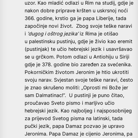
uzor. Kao mladić odlazi u Rim na studij, gdje je
nakon dobre priprave kršten u uskrsnoj noći
366. godine, krstio ga je papa Liberije, tada
započinje novi život. Zbog svoje teške naravi
i
‘dugog i oštrog jezika’
iz Rima je otišao
u palestinsku pustinju, gdje je živio kao eremit
(pustinjak) te učio hebrejski jezik i usavršavao
se u grčkom. Potom odlazi u Antiohiju u Siriji
gdje je 378. godine bio zaređen za svećenika.
Pokorničkim životom Jeronim je htio ukrotiti
svoju narav. Svjestan svoje teške naravi, često
je znao skrušeno moliti: „Oprosti mi Bože jer
sam Dalmatinac!“. U pustinji je puno čitao,
proučavao Sveto pismo i marljivo učio
hebrejski jezik. Kao najboljeg i najsposobnijeg
za prijevod Svetog pisma na latinski, tada
pučki jezik, papa Damaz pozvao je upravo
Jeronima. Papa Damaz je cijenio Jeronima, pa