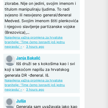
zlorabe. Nije on jedini, svojim imenom i
titulom manipuliraju ljudima. To radi
svjesno ili nesvjesno general/đeneral
Medved. Svojim imenom štiti plenkovića
i njegovo slavljenje partizanske vojske
(Brezovica),...
Najavljena važna promjena za hrvatske
branitelje: 'Time ćemo ispraviti još jednu
nepravdu' –
·
3 hours ago
Janja Bakalić
Išš druži se s kokošima kao i svi
koji s lakoćom napišu za hrvatskog
generala DR -đeneral. Iš.
Najavljena važna promjena za hrvatske
branitelje: 'Time ćemo ispraviti još jednu
nepravdu' –
·
3 hours ago
Julija
Generala sam uvažavala jako kao