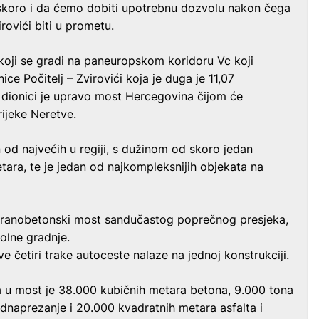
skoro i da ćemo dobiti upotrebnu dozvolu nakon čega
irovići biti u prometu.
koji se gradi na paneuropskom koridoru Vc koji
ice Počitelj – Zvirovići koja je duga je 11,07
a dionici je upravo most Hercegovina čijom će
rijeke Neretve.
 od najvećih u regiji, s dužinom od skoro jedan
tara, te je jedan od najkompleksnijih objekata na
miranobetonski most sandučastog poprečnog presjeka,
olne gradnje.
e četiri trake autoceste nalaze na jednoj konstrukciji.
a u most je 38.000 kubičnih metara betona, 9.000 tona
dnaprezanje i 20.000 kvadratnih metara asfalta i