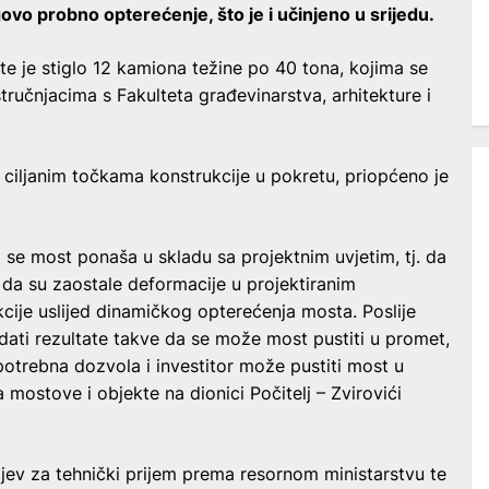
govo probno opterećenje, što je i učinjeno u srijedu.
šte je stiglo 12 kamiona težine po 40 tona, kojima se
stručnjacima s Fakulteta građevinarstva, arhitekture i
ciljanim točkama konstrukcije u pokretu, priopćeno je
da se most ponaša u skladu sa projektnim uvjetim, tj. da
 da su zaostale deformacije u projektiranim
cije uslijed dinamičkog opterećenja mosta. Poslije
e dati rezultate takve da se može most pustiti u promet,
potrebna dozvola i investitor može pustiti most u
 mostove i objekte na dionici Počitelj – Zvirovići
jev za tehnički prijem prema resornom ministarstvu te