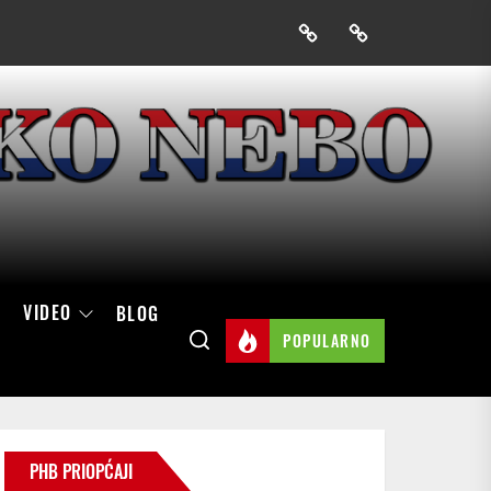
Prijavak
Skini
mobilnu
aplikaciju
Hrvatskog
neba
VIDEO
BLOG
POPULARNO
PHB PRIOPĆAJI