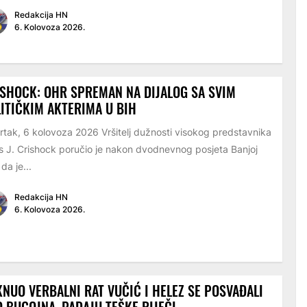
Redakcija HN
6. Kolovoza 2026.
SHOCK: OHR SPREMAN NA DIJALOG SA SVIM
ITIČKIM AKTERIMA U BIH
rtak, 6 kolovoza 2026 Vršitelj dužnosti visokog predstavnika
s J. Crishock poručio je nakon dvodnevnog posjeta Banjoj
 da je...
Redakcija HN
6. Kolovoza 2026.
NUO VERBALNI RAT VUČIĆ I HELEZ SE POSVAĐALI