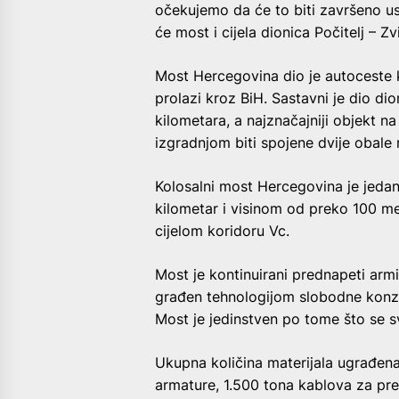
očekujemo da će to biti završeno u
će most i cijela dionica Počitelj – Zv
Most Hercegovina dio je autoceste 
prolazi kroz BiH. Sastavni je dio dion
kilometara, a najznačajniji objekt n
izgradnjom biti spojene dvije obale 
Kolosalni most Hercegovina je jedan
kilometar i visinom od preko 100 me
cijelom koridoru Vc.
Most je kontinuirani prednapeti ar
građen tehnologijom slobodne konz
Most je jedinstven po tome što se sv
Ukupna količina materijala ugrađen
armature, 1.500 tona kablova za pre