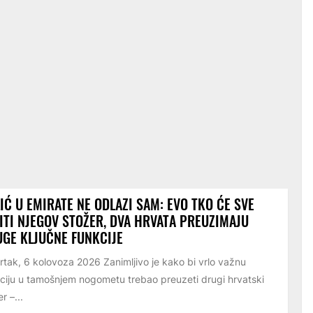
IĆ U EMIRATE NE ODLAZI SAM: EVO TKO ĆE SVE
ITI NJEGOV STOŽER, DVA HRVATA PREUZIMAJU
GE KLJUČNE FUNKCIJE
rtak, 6 kolovoza 2026 Zanimljivo je kako bi vrlo važnu
ciju u tamošnjem nogometu trebao preuzeti drugi hrvatski
r –...