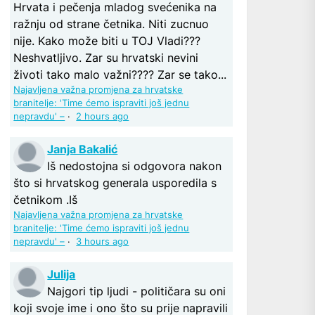
Hrvata i pečenja mladog svećenika na
ražnju od strane četnika. Niti zucnuo
nije. Kako može biti u TOJ Vladi???
Neshvatljivo. Zar su hrvatski nevini
životi tako malo važni???? Zar se tako...
Najavljena važna promjena za hrvatske
branitelje: 'Time ćemo ispraviti još jednu
nepravdu' –
·
2 hours ago
Janja Bakalić
Iš nedostojna si odgovora nakon
što si hrvatskog generala usporedila s
četnikom .Iš
Najavljena važna promjena za hrvatske
branitelje: 'Time ćemo ispraviti još jednu
nepravdu' –
·
3 hours ago
Julija
Najgori tip ljudi - političara su oni
koji svoje ime i ono što su prije napravili