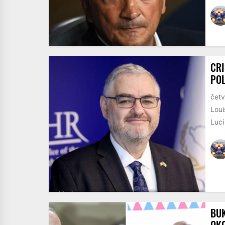
CRI
POL
četv
Loui
Luci
BUK