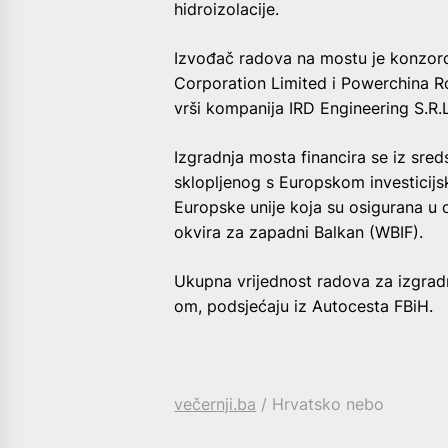
hidroizolacije.
Izvođač radova na mostu je konzorci
Corporation Limited i Powerchina 
vrši kompanija IRD Engineering S.R.L
Izgradnja mosta financira se iz sre
sklopljenog s Europskom investicij
Europske unije koja su osigurana u 
okvira za zapadni Balkan (WBIF).
Ukupna vrijednost radova za izgrad
om, podsjećaju iz Autocesta FBiH.
večernji.ba
/ Hrvatsko nebo