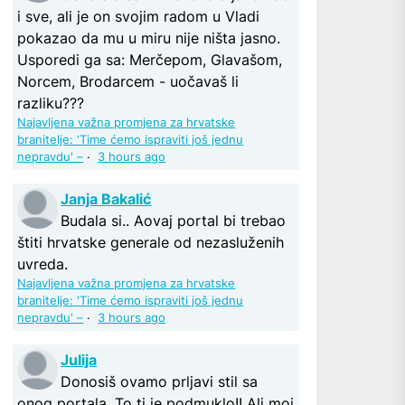
i sve, ali je on svojim radom u Vladi
pokazao da mu u miru nije ništa jasno.
Usporedi ga sa: Merčepom, Glavašom,
Norcem, Brodarcem - uočavaš li
razliku???
Najavljena važna promjena za hrvatske
branitelje: 'Time ćemo ispraviti još jednu
nepravdu' –
·
3 hours ago
Janja Bakalić
Budala si.. Aovaj portal bi trebao
štiti hrvatske generale od nezasluženih
uvreda.
Najavljena važna promjena za hrvatske
branitelje: 'Time ćemo ispraviti još jednu
nepravdu' –
·
3 hours ago
Julija
Donosiš ovamo prljavi stil sa
onog portala. To ti je podmuklo!! Ali moj