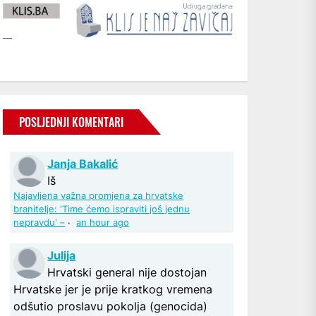
POSLJEDNJI KOMENTARI
Janja Bakalić
Iš
Najavljena važna promjena za hrvatske
branitelje: 'Time ćemo ispraviti još jednu
nepravdu' –
·
an hour ago
Julija
Hrvatski general nije dostojan
Hrvatske jer je prije kratkog vremena
odšutio proslavu pokolja (genocida)