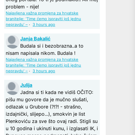
problem - nije!
Najavljena važna promjena za hrvatske
branitelje: 'Time ćemo ispraviti još jednu
nepravdu' –
·
3 hours ago
Janja Bakalić
Budala si i bezobrazna..a to
nisam napisala nikom. Budala !
Najavljena važna promjena za hrvatske
branitelje: 'Time ćemo ispraviti još jednu
nepravdu' –
·
3 hours ago
Julija
Jadna si ti kada ne vidiš OČITO:
pišu mu govore da je mučno slušati,
odlazak u Grubore (?!?! - strašno,
izdajnički, slijepo...), smokvin je list
Plenkoviću za sve što ovaj radi. Stigli su
u 10 godina i ukinuti kunu, i izglasati IK, i