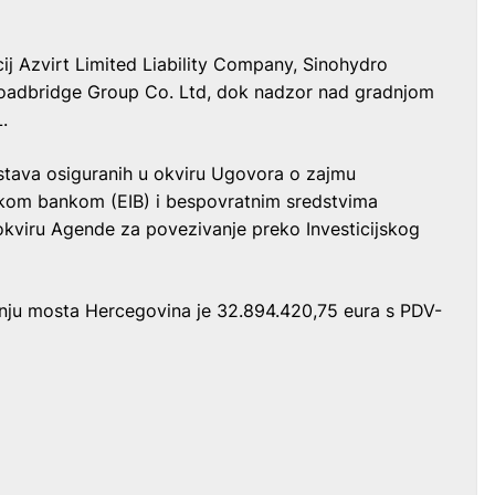
j Azvirt Limited Liability Company, Sinohydro
Roadbridge Group Co. Ltd, dok nadzor nad gradnjom
.
dstava osiguranih u okviru Ugovora o zajmu
skom bankom (EIB) i bespovratnim sredstvima
okviru Agende za povezivanje preko Investicijskog
nju mosta Hercegovina je 32.894.420,75 eura s PDV-