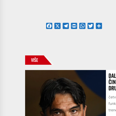
Facebook
X
Telegram
PrintFriendly
WhatsApp
Twitter
Share
VIŠE
DAL
ČIN
DRU
četv
funk
trene