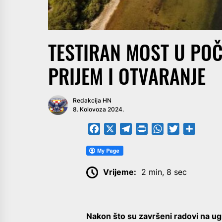
TESTIRAN MOST U POČI
PRIJEM I OTVARANJE
Redakcija HN
8. Kolovoza 2024.
Facebook
X
Telegram
PrintFriendly
WhatsApp
Twitter
Share
Vrijeme:
2 min, 8 sec
Nakon što su završeni radovi na ug