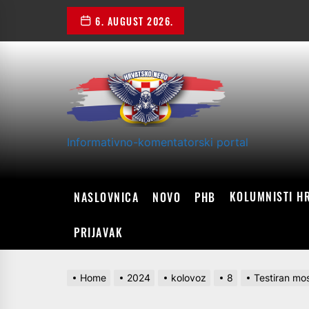
Skip
6. AUGUST 2026.
to
the
content
Informativno-komentatorski portal
KOLUMNISTI H
NASLOVNICA
NOVO
PHB
PRIJAVAK
Home
2024
kolovoz
8
Testiran most