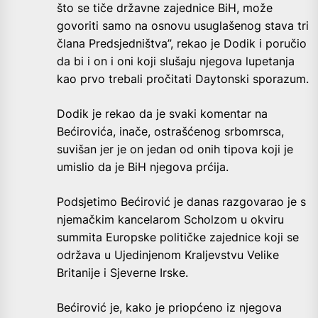
što se tiče državne zajednice BiH, može
govoriti samo na osnovu usuglašenog stava tri
člana Predsjedništva”, rekao je Dodik i poručio
da bi i on i oni koji slušaju njegova lupetanja
kao prvo trebali pročitati Daytonski sporazum.
Dodik je rekao da je svaki komentar na
Bećirovića, inače, ostrašćenog srbomrsca,
suvišan jer je on jedan od onih tipova koji je
umislio da je BiH njegova prćija.
Podsjetimo Bećirović je danas razgovarao je s
njemačkim kancelarom Scholzom u okviru
summita Europske političke zajednice koji se
održava u Ujedinjenom Kraljevstvu Velike
Britanije i Sjeverne Irske.
Bećirović je, kako je priopćeno iz njegova