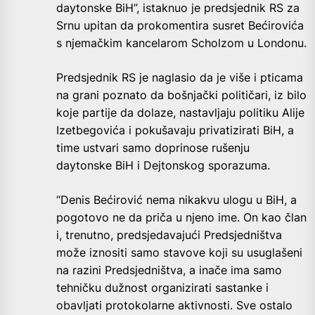
daytonske BiH”, istaknuo je predsjednik RS za
Srnu upitan da prokomentira susret Bećirovića
s njemačkim kancelarom Scholzom u Londonu.
Predsjednik RS je naglasio da je više i pticama
na grani poznato da bošnjački političari, iz bilo
koje partije da dolaze, nastavljaju politiku Alije
Izetbegovića i pokušavaju privatizirati BiH, a
time ustvari samo doprinose rušenju
daytonske BiH i Dejtonskog sporazuma.
“Denis Bećirović nema nikakvu ulogu u BiH, a
pogotovo ne da priča u njeno ime. On kao član
i, trenutno, predsjedavajući Predsjedništva
može iznositi samo stavove koji su usuglašeni
na razini Predsjedništva, a inače ima samo
tehničku dužnost organizirati sastanke i
obavljati protokolarne aktivnosti. Sve ostalo