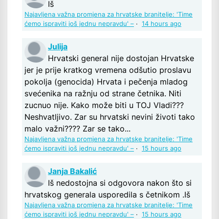
Iš
Najavljena važna promjena za hrvatske branitelje: 'Time
ćemo ispraviti još jednu nepravdu' –
·
14 hours ago
Julija
Hrvatski general nije dostojan Hrvatske
jer je prije kratkog vremena odšutio proslavu
pokolja (genocida) Hrvata i pečenja mladog
svećenika na ražnju od strane četnika. Niti
zucnuo nije. Kako može biti u TOJ Vladi???
Neshvatljivo. Zar su hrvatski nevini životi tako
malo važni???? Zar se tako...
Najavljena važna promjena za hrvatske branitelje: 'Time
ćemo ispraviti još jednu nepravdu' –
·
15 hours ago
Janja Bakalić
Iš nedostojna si odgovora nakon što si
hrvatskog generala usporedila s četnikom .Iš
Najavljena važna promjena za hrvatske branitelje: 'Time
ćemo ispraviti još jednu nepravdu' –
·
15 hours ago