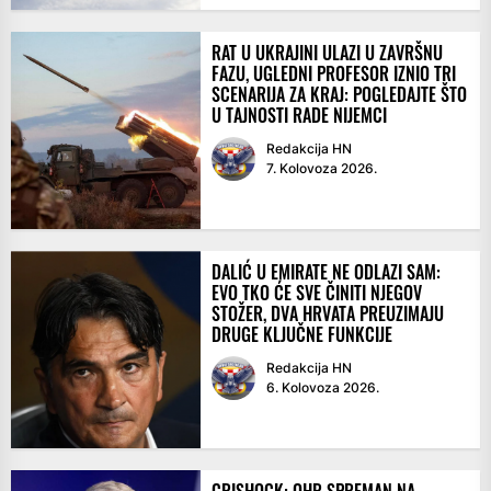
RAT U UKRAJINI ULAZI U ZAVRŠNU
FAZU, UGLEDNI PROFESOR IZNIO TRI
SCENARIJA ZA KRAJ: POGLEDAJTE ŠTO
U TAJNOSTI RADE NIJEMCI
Redakcija HN
7. Kolovoza 2026.
DALIĆ U EMIRATE NE ODLAZI SAM:
EVO TKO ĆE SVE ČINITI NJEGOV
STOŽER, DVA HRVATA PREUZIMAJU
DRUGE KLJUČNE FUNKCIJE
Redakcija HN
6. Kolovoza 2026.
CRISHOCK: OHR SPREMAN NA