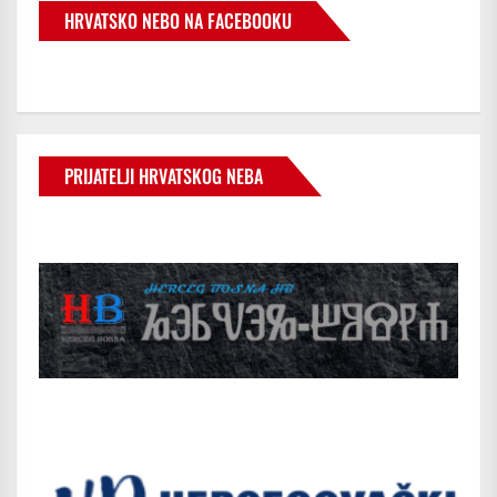
HRVATSKO NEBO NA FACEBOOKU
PRIJATELJI HRVATSKOG NEBA