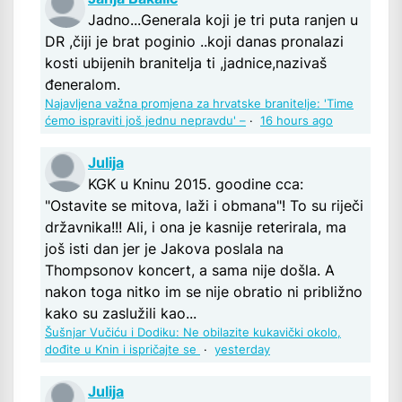
Jadno...Generala koji je tri puta ranjen u
DR ,čiji je brat poginio ..koji danas pronalazi
kosti ubijenih branitelja ti ,jadnice,nazivaš
đeneralom.
Najavljena važna promjena za hrvatske branitelje: 'Time
ćemo ispraviti još jednu nepravdu' –
·
16 hours ago
Julija
KGK u Kninu 2015. goodine cca:
"Ostavite se mitova, laži i obmana"! To su riječi
državnika!!! Ali, i ona je kasnije reterirala, ma
još isti dan jer je Jakova poslala na
Thompsonov koncert, a sama nije došla. A
nakon toga nitko im se nije obratio ni približno
kako su zaslužili kao...
Šušnjar Vučiću i Dodiku: Ne obilazite kukavički okolo,
dođite u Knin i ispričajte se
·
yesterday
Julija