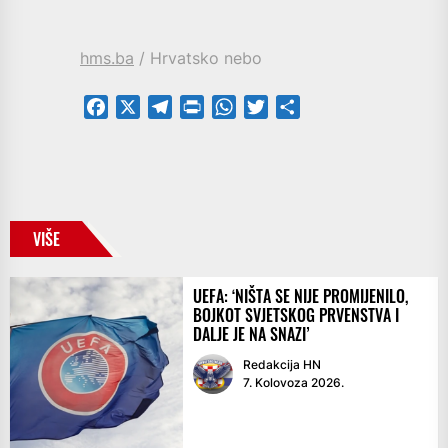
hms.ba
/ Hrvatsko nebo
Facebook
X
Telegram
PrintFriendly
WhatsApp
Twitter
Share
VIŠE
UEFA: ‘NIŠTA SE NIJE PROMIJENILO,
BOJKOT SVJETSKOG PRVENSTVA I
DALJE JE NA SNAZI’
Redakcija HN
7. Kolovoza 2026.