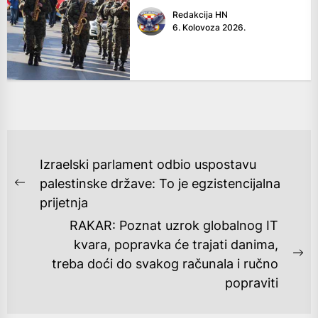
Redakcija HN
6. Kolovoza 2026.
NAVIGACIJA
Izraelski parlament odbio uspostavu
OBJAVA
palestinske države: To je egzistencijalna
Previous
prijetnja
post:
RAKAR: Poznat uzrok globalnog IT
kvara, popravka će trajati danima,
Ne
treba doći do svakog računala i ručno
po
popraviti