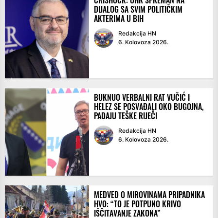
DIJALOG SA SVIM POLITIČKIM
AKTERIMA U BIH
Redakcija HN
6. Kolovoza 2026.
BUKNUO VERBALNI RAT VUČIĆ I
HELEZ SE POSVAĐALI OKO BUGOJNA,
PADAJU TEŠKE RIJEČI
Redakcija HN
6. Kolovoza 2026.
MEDVED O MIROVINAMA PRIPADNIKA
HVO: “TO JE POTPUNO KRIVO
IŠČITAVANJE ZAKONA”