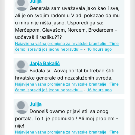
Julija
Generala sam uvažavala jako kao i sve,
ali je on svojim radom u Vladi pokazao da mu
u miru nije ništa jasno. Usporedi ga sa:
Merčepom, Glavašom, Norcem, Brodarcem -
uočavaš li razliku???
Najavljena važna promjena za hrvatske branitelje: 'Time
ćemo ispraviti još jednu nepravdu' –
·
16 hours ago
Janja Bakalić
Budala si.. Aovaj portal bi trebao štiti
hrvatske generale od nezasluženih uvreda.
Najavljena važna promjena za hrvatske branitelje: 'Time
ćemo ispraviti još jednu nepravdu' –
·
16 hours ago
Julija
Donosiš ovamo prljavi stil sa onog
portala. To ti je podmuklo!! Ali moj problem -
nije!
Najavljena važna promjena za hrvatske branitelje: 'Time