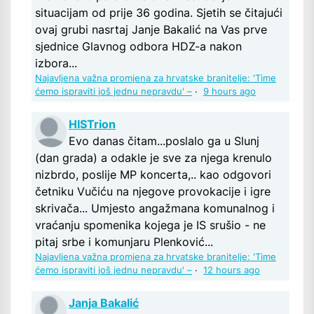
situacijam od prije 36 godina. Sjetih se čitajući
ovaj grubi nasrtaj Janje Bakalić na Vas prve
sjednice Glavnog odbora HDZ-a nakon
izbora...
Najavljena važna promjena za hrvatske branitelje: 'Time
ćemo ispraviti još jednu nepravdu' –
·
9 hours ago
HISTrion
Evo danas čitam...poslalo ga u Slunj
(dan grada) a odakle je sve za njega krenulo
nizbrdo, poslije MP koncerta,.. kao odgovori
četniku Vučiću na njegove provokacije i igre
skrivača... Umjesto angažmana komunalnog i
vraćanju spomenika kojega je IS srušio - ne
pitaj srbe i komunjaru Plenković...
Najavljena važna promjena za hrvatske branitelje: 'Time
ćemo ispraviti još jednu nepravdu' –
·
12 hours ago
Janja Bakalić