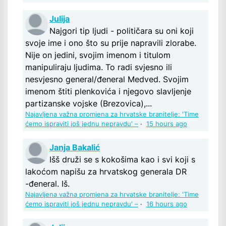
Julija
Najgori tip ljudi - političara su oni koji
svoje ime i ono što su prije napravili zlorabe.
Nije on jedini, svojim imenom i titulom
manipuliraju ljudima. To radi svjesno ili
nesvjesno general/đeneral Medved. Svojim
imenom štiti plenkovića i njegovo slavljenje
partizanske vojske (Brezovica),...
Najavljena važna promjena za hrvatske branitelje: 'Time
ćemo ispraviti još jednu nepravdu' –
·
15 hours ago
Janja Bakalić
Išš druži se s kokošima kao i svi koji s
lakoćom napišu za hrvatskog generala DR
-đeneral. Iš.
Najavljena važna promjena za hrvatske branitelje: 'Time
ćemo ispraviti još jednu nepravdu' –
·
16 hours ago