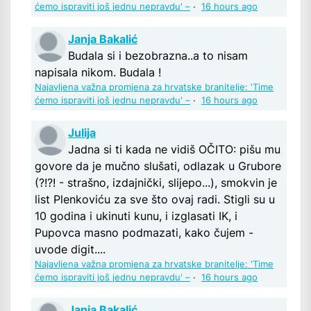
ćemo ispraviti još jednu nepravdu' –
·
16 hours ago
Janja Bakalić
Budala si i bezobrazna..a to nisam
napisala nikom. Budala !
Najavljena važna promjena za hrvatske branitelje: 'Time
ćemo ispraviti još jednu nepravdu' –
·
16 hours ago
Julija
Jadna si ti kada ne vidiš OČITO: pišu mu
govore da je mučno slušati, odlazak u Grubore
(?!?! - strašno, izdajnički, slijepo...), smokvin je
list Plenkoviću za sve što ovaj radi. Stigli su u
10 godina i ukinuti kunu, i izglasati IK, i
Pupovca masno podmazati, kako čujem -
uvode digit....
Najavljena važna promjena za hrvatske branitelje: 'Time
ćemo ispraviti još jednu nepravdu' –
·
16 hours ago
Janja Bakalić