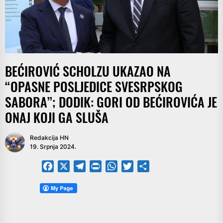
BEĆIROVIĆ SCHOLZU UKAZAO NA
“OPASNE POSLJEDICE SVESRPSKOG
SABORA”; DODIK: GORI OD BEĆIROVIĆA JE
ONAJ KOJI GA SLUŠA
Redakcija HN
19. Srpnja 2024.
Facebook
X
Telegram
PrintFriendly
WhatsApp
Twitter
Share