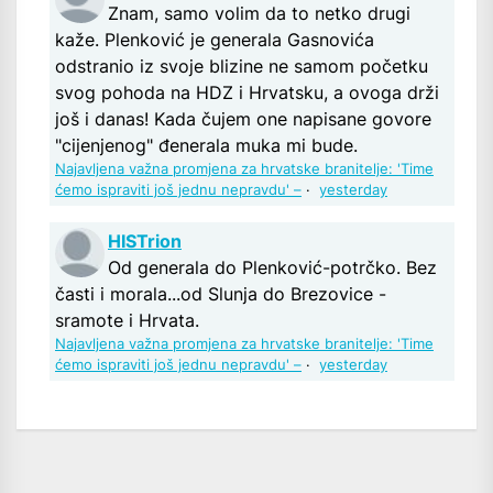
Znam, samo volim da to netko drugi
kaže. Plenković je generala Gasnovića
odstranio iz svoje blizine ne samom početku
svog pohoda na HDZ i Hrvatsku, a ovoga drži
još i danas! Kada čujem one napisane govore
"cijenjenog" đenerala muka mi bude.
Najavljena važna promjena za hrvatske branitelje: 'Time
ćemo ispraviti još jednu nepravdu' –
·
yesterday
HISTrion
Od generala do Plenković-potrčko. Bez
časti i morala...od Slunja do Brezovice -
sramote i Hrvata.
Najavljena važna promjena za hrvatske branitelje: 'Time
ćemo ispraviti još jednu nepravdu' –
·
yesterday