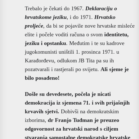
Trebalo je čekati do 1967.
Deklaraciju o
hrvatskome jeziku
, i do 1971.
Hrvatsko
proljeće
, da bi se pojavile nove hrvatske misleće
elite i počele voditi računa o svom
identitetu,
jeziku i opstanku
. Međutim i te su kadrove
jugokomunisti uništili 1. prosinca 1971. u
Karađorđevu, odlukom JB Tita pa su ih
pozatvarali i rastjerali po svijetu.
Ali sjeme je
bilo posađeno!
Došle su devedesete, počela je nicati
demokracija iz sjemena 71. i svih prijašnjih
krvavih sjetvi.
Dobivši na demokratskim
izborima,
dr Franjo Tuđman
je preuzeo
odgovornost za hrvatski narod s ciljem
stvaranja samostalne demokratske hrvatske