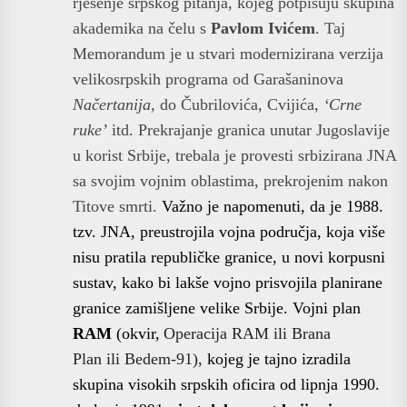
rješenje srpskog pitanja, kojeg potpisuju skupina
akademika na čelu s
Pavlom Ivićem
. Taj
Memorandum je u stvari modernizirana verzija
velikosrpskih programa od Garašaninova
Načertanija
, do Čubrilovića, Cvijića,
‘Crne
ruke’
itd. Prekrajanje granica unutar Jugoslavije
u korist Srbije, trebala je provesti srbizirana JNA
sa svojim vojnim oblastima, prekrojenim nakon
Titove smrti.
Važno je napomenuti, da je 1988.
tzv. JNA, preustrojila vojna područja, koja više
nisu pratila republičke granice, u novi korpusni
sustav, kako bi lakše vojno prisvojila planirane
granice zamišljene velike Srbije.
Vojni plan
RAM
(okvir,
Operacija RAM
ili
Brana
Plan
ili
Bedem-91),
kojeg je tajno izradila
skupina visokih srpskih oficira od lipnja 1990.