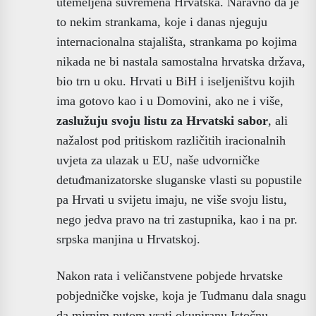
utemeljena suvremena Hrvatska. Naravno da je
to nekim strankama, koje i danas njeguju
internacionalna stajališta, strankama po kojima
nikada ne bi nastala samostalna hrvatska država,
bio trn u oku. Hrvati u BiH i iseljeništvu kojih
ima gotovo kao i u Domovini, ako ne i više,
zaslužuju svoju listu za Hrvatski sabor
, ali
nažalost pod pritiskom različitih iracionalnih
uvjeta za ulazak u EU, naše udvorničke
detuđmanizatorske sluganske vlasti su popustile
pa Hrvati u svijetu imaju, ne više svoju listu,
nego jedva pravo na tri zastupnika, kao i na pr.
srpska manjina u Hrvatskoj.
Nakon rata i veličanstvene pobjede hrvatske
pobjedničke vojske, koja je Tuđmanu dala snagu
da mirnim putom vrati okupiranu Istočnu