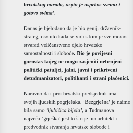
hrvatskog naroda, uspio je usprkos svemu i
gotovo svima’.
Danas je bjelodano da je bio genij, državnik-
strateg, osobito kada se vidi s kim je sve morao
stvarati veličanstveno djelo hrvatske
samostalnosti i slobode
. Bio je povijesni
gorostas kojeg ne mogu zasjeniti nebrojeni
politički patuljci, jalni, javni i prikriveni
detuđmanizatori, politikanti i strani plaćenici.
Naravno da i prvi hrvatski predsjednik ima
svojih ljudskih pogrješaka. ‘Bezgrješna’ je naime
bila samo
‘ljubičica bijela’
, a Tuđmanova
najveća ‘grješka’ jest to što je bio arhitekt i
predvodnik stvaranja hrvatske slobode i