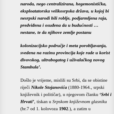
naroda, nego centralizirana, hegemonistička,
eksploatatorska velikosrpska država, u kojoj bi
nesrpski narodi bili roblje, podjarmljena raja,
predviđena i osuđena da u budućnosti …
nestane, te da njihove zemlje postanu
kolonizacijsko područje i meta porobljavanja,
svedena na razinu provincija koje rade u korist
divovskog, ultrabogatog i uživalačkog novog
Stambula’.
Došlo je vrijeme, mislili su Srbi, da se obistine
riječi
Nikole Stojanovića
(1880-1964., srpski
književnik i političar), u njegovom članku
‘
Srbi i
Hrvati’
,
tiskan u
Srpskom književnom glasniku
(br.7 od 1. kolovoza
1902
.), a zatim u