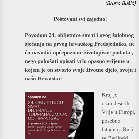
(Bruno Bušić)
Poštovani svi zajedno!
Povodom 24. obljetnice smrti i ovog žalobnog
sjećanja na prvog hrvatskog Predsjednika, ne
ću navoditi općepoznate životopisne podatke,
nego pokušati opisati vrlo opasno vrijeme u
kojem je on stvorio svoje životno djelo, svoju i
našu Hrvatsku!
Kraj je
osamdesetih.
Vrije u Europi,
posebno
Istočnoj. Ruši
se Berlinski