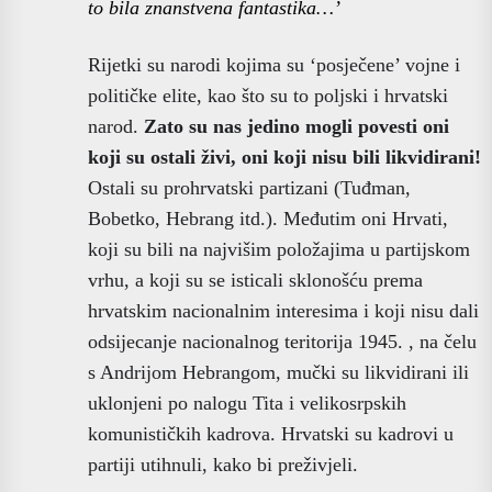
to bila znanstvena fantastika…’
Rijetki su narodi kojima su ‘posječene’ vojne i
političke elite, kao što su to poljski i hrvatski
narod.
Zato su nas jedino mogli povesti oni
koji su ostali živi, oni koji nisu bili likvidirani!
Ostali su prohrvatski partizani (Tuđman,
Bobetko, Hebrang itd.). Međutim oni Hrvati,
koji su bili na najvišim položajima u partijskom
vrhu, a koji su se isticali sklonošću prema
hrvatskim nacionalnim interesima i koji nisu dali
odsijecanje nacionalnog teritorija 1945. , na čelu
s Andrijom Hebrangom, mučki su likvidirani ili
uklonjeni po nalogu Tita i velikosrpskih
komunističkih kadrova. Hrvatski su kadrovi u
partiji utihnuli, kako bi preživjeli.