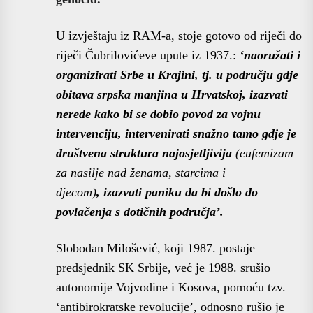
U izvještaju iz RAM-a, stoje gotovo od riječi do
riječi Čubrilovićeve upute iz 1937.:
‘
naoružati i
organizirati Srbe u Krajini, tj. u području gdje
obitava srpska manjina u Hrvatskoj, izazvati
nerede kako bi se dobio povod za vojnu
intervenciju,
intervenirati snažno tamo gdje je
društvena struktura najosjetljivija
(eufemizam
za nasilje nad ženama, starcima i
djecom)
,
izazvati paniku da bi došlo do
povlačenja s dotičnih područja’.
Slobodan Milošević, koji 1987. postaje
predsjednik SK Srbije, već je 1988. srušio
autonomije Vojvodine i Kosova, pomoću tzv.
‘antibirokratske revolucije’, odnosno rušio je