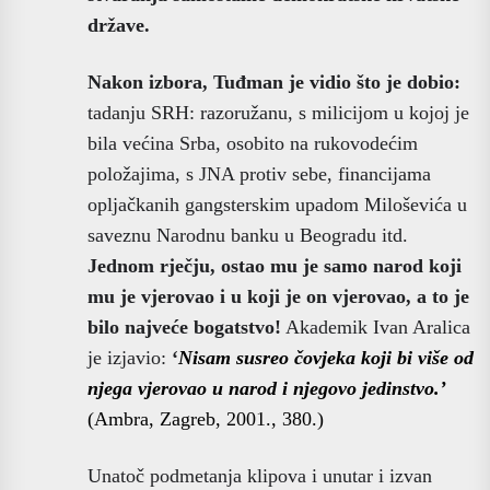
države.
Nakon izbora, Tuđman je vidio što je dobio:
tadanju SRH: razoružanu, s milicijom u kojoj je
bila većina Srba, osobito na rukovodećim
položajima, s JNA protiv sebe, financijama
opljačkanih gangsterskim upadom Miloševića u
saveznu Narodnu banku u Beogradu itd.
Jednom rječju, ostao mu je samo narod koji
mu je vjerovao i u koji je on vjerovao, a to je
bilo najveće bogatstvo!
Akademik Ivan Aralica
je izjavio:
‘
Nisam susreo čovjeka koji bi više od
njega vjerovao u narod i njegovo jedinstvo.’
(Ambra, Zagreb, 2001., 380.)
Unatoč podmetanja klipova i unutar i izvan