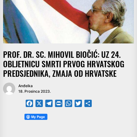
PROF. DR. SC. MIHOVIL BIOČIĆ: UZ 24.
OBLJETNICU SMRTI PRVOG HRVATSKOG
PREDSJEDNIKA, ZMAJA OD HRVATSKE
Anđelka
18. Prosinca 2023.
Facebook
X
Telegram
PrintFriendly
WhatsApp
Twitter
Share