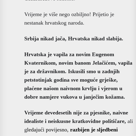
Vrijeme je više nego ozbiljno! Prijetio je
nestanak hrvatskog naroda.
Srbija nikad jača, Hrvatska nikad slabija.
Hrvatska je vapila za novim Eugenom
Kvaternikom, novim banom Jelačićem, vapila
je za državnikom. Iskusili smo u zadnjih
petstotinjak godina sve moguće grješke,
plaćene našom naivnom krvlju i vjerom u
dobre namjere vukova u janječim kožama.
Vrijeme devedesetih nije za pjesnike, naivne
idealiste i neiskusne kratkovidne političare,
ali
g
ledajući povijesno,
razbijen je sljedbeni