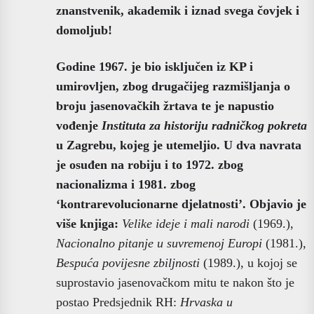
znanstvenik, akademik i iznad svega čovjek i
domoljub!
Godine 1967. je bio isključen iz KP i
umirovljen, zbog drugačijeg razmišljanja o
broju jasenovačkih žrtava te je napustio
vođenje
Instituta za historiju radničkog pokreta
u Zagrebu, kojeg je utemeljio. U dva navrata
je osuđen na robiju i to 1972. zbog
nacionalizma i 1981. zbog
‘kontrarevolucionarne djelatnosti’. Objavio je
više knjiga:
Velike ideje i mali narodi
(1969.),
Nacionalno pitanje u suvremenoj Europi
(1981.),
Bespuća povijesne zbiljnosti
(1989.), u kojoj se
suprostavio jasenovačkom mitu te nakon što je
postao Predsjednik RH:
Hrvaska u