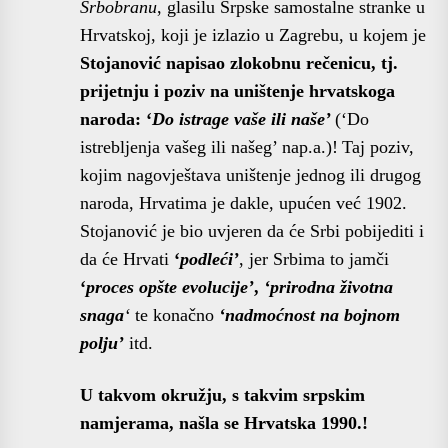
Srbobranu
, glasilu Srpske samostalne stranke u
Hrvatskoj, koji je izlazio u Zagrebu, u kojem je
Stojanović napisao zlokobnu rečenicu, tj.
prijetnju i poziv na uništenje hrvatskoga
naroda: ‘
Do istrage vaše ili naše’
(‘Do
istrebljenja vašeg ili našeg’ nap.a.)!
Taj poziv,
kojim nagovještava uništenje jednog ili drugog
naroda, Hrvatima je dakle, upućen već 1902.
Stojanović je bio uvjeren da će Srbi pobijediti
i
da će Hrvati
‘
podleći’
, jer Srbima to jamči
‘
proces opšte evolucije’
,
‘prirodna životna
snaga
‘
te konačno
‘nadmoćnost na bojnom
polju’
itd.
U takvom okružju, s takvim srpskim
namjerama, našla se Hrvatska 1990.!