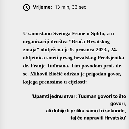
Vrijeme:
13 min, 33 sec
U samostanu Svetoga Frane u Splitu, a u
organizaciji društva “Braća Hrvatskog
zmaja” obilježena je 9. prosinca 2023., 24.
obljetnica smrti prvog hrvatskog Predsjenika
dr. Franje Tuđmana. Tim povodom prof. dr.
sc. Mihovil Biočić održao je prigodan govor,
kojega prenosimo u cijelosti:
‘Upamti jednu stvar: Tuđman govori to što
govori,
ali dobije li priliku samo tri sekunde,
taj će napraviti Hrvatsku’