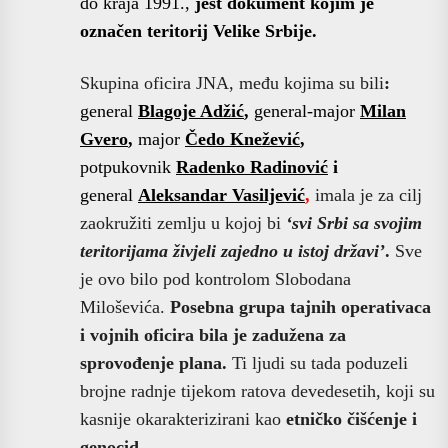
do kraja 1991.,
jest dokument kojim je
označen teritorij Velike Srbije.
Skupina oficira JNA, među kojima su bili
:
general
Blagoje Adžić
,
general-major
Milan
Gvero
,
major
Čedo Knežević
,
potpukovnik
Radenko Radinović
i
general
Aleksandar Vasiljević
,
imala je za cilj
zaokružiti zemlju u kojoj bi
‘svi Srbi sa svojim
teritorijama živjeli zajedno u istoj državi’
.
Sve
je ovo bilo pod kontrolom Slobodana
Miloševića.
Posebna grupa tajnih operativaca
i vojnih oficira bila je zadužena za
sprovođenje plana.
Ti ljudi su tada poduzeli
brojne radnje tijekom ratova devedesetih, koji su
kasnije okarakterizirani kao
etničko čišćenje i
genocid.