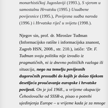
monarhističkoj Jugoslaviji
(1993.),
S vjerom u
samostalnu Hrvatsku
(1995.)
Usudbene
povijesnice
(1995.),
Povijesna sudba naroda
(1996.) i
Hrvatska riječ u svijetu
(1998.).
Njegov sin, prof. dr. Miroslav Tuđman
(Informacijsko ratište i informacijska znanost,
Zagreb HSN, 2008., str. 210.), ističe:
‘Dr. F.
Tuđman svoju politiku nije izvodio iz
pragmatičnih, ni iz dnevno političkih razloga ili
situacija,
nego na temelju povijesnih
dugoročnih prosudbi do kojih je došao tijekom
desetljeća proučavanja europske i hrvatske
povijesti.
On je još 1968., u vrijeme okupacije
Čehoslovačke od SSSR-a, pisao o potrebi
ujedinjenja Europe – u vrijeme kada je za mnoge