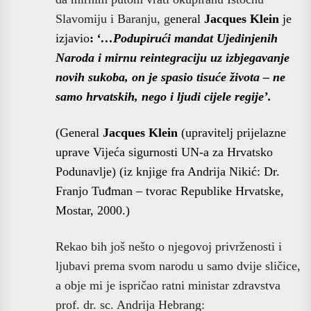
Slavomiju i Baranju, g
eneral
Jacques Klein
je
izjavio
:
‘…Podupirući mandat Ujedinjenih
Naroda i mirnu reintegraciju uz izbjegavanje
novih sukoba, on je spasio tisuće života – ne
samo hrvatskih, nego i ljudi cijele regije’.
(General
Jacques Klein
(upravitelj prijelazne
uprave Vijeća sigurnosti UN-a za Hrvatsko
Podunavlje) (iz knjige fra Andrija Nikić: Dr.
Franjo Tuđman – tvorac Republike Hrvatske,
Mostar, 2000.)
Rekao bih još nešto o njegovoj privrženosti i
ljubavi prema svom narodu u samo dvije sličice,
a obje mi je ispričao ratni ministar zdravstva
prof. dr. sc. Andrija Hebrang: