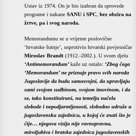
Ustav iz 1974. On je bio izabran da sprovede
programe i nakane
SANU i SPC
,
bez obzira na
žrtve, pa i svog naroda.
Memorandumu se u vrijeme poslovične
‘hrvatske šutnje’, usprotivio hrvatski povjesničar
Miroslav Brandt
(1912.-2002.). U svom djelu
‘Antimemorandum’
kaže uz ostalo:
‘Zbog čega
‘Memorandum’ ne priznaje pravo svih naroda
Jugoslavije da budu samosvojni, da upravljaju
sami svojom sudbinom, svojom imovinom, i da
se, tako konstituirani, na temelju načela
slobode i nepodjarmljenosti, slobodno udruže u
jugoslavensku zajednicu, u kojoj će znati što je
čije…
njegova vizija nije ravnopravna,
miroljubiva i bratska zajednica jugoslavenskih