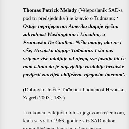
Thomas Patrick Melady
(Veleposlanik SAD-a
pod tri predsjednika ) je izjavio o Tuđmanu:
‘
Ostaje neprijeporno: Amerika duguje vječnu
zahvalnost Washingtonu i Lincolnu, a
Francuska De Gaulleu. Ništa manje, ako ne i
više, Hrvatska duguje Tuđmanu. I što nas
vrijeme više udaljuje od njega, sve jasnija bit će
nam istina:
da je najsvjetlije razdoblje hrvatske
povijesti zauvijek obilježeno njegovim imenom’.
(Dubravko Jelčić: Tuđman i budućnost Hrvatske,
Zagreb 2003., 183.)
I na koncu, zaključio bih s njegovom rečenicom,
kada se vratio 1966. godine s iz SAD nakon
prvog liječenja, kada je u Zagrebu na