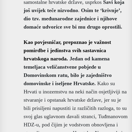
samostalne hrvatske države, usprkos
Savi koja
još uvijek teče nizvodno
.
Osim te ‘krivnje’,
dio tzv. međunarodne zajednice i njihove
domaće udvorice sve bi mu drugo oprostili.
Kao povjesničar, prepoznao je važnost
pomirdbe i jedinstva svih sastavnica
hrvatskoga naroda.
Jedan od kamena
temeljaca veličanstvene pobjede u
Domovinskom ratu, bilo je zajedništvo
domovinske i iseljene Hrvatske.
Kako su
Hrvati u inozemstvu na neki način osjetljiviji na
stvaranje i opstanak hrvatske države, jer su je
bili prisiljeni napustiti iz različitih razloga, to su
svoj glas uglavnom davali stranci, Tuđmanovom
HDZ-u, pod čijim je vodstvom obnovljena i