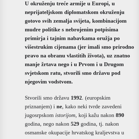
U okruženju treće armije u Europi, u
neprijateljskom diplomatskom okruženju
gotovo svih zemalja svijeta, kombinacijom
mudre politike s nebrojenim potpisima
primirja i tajnim nabavkama oružja po
višestrukim cijenama (jer imali smo prirodno
pravo na obranu vlastitih života), uz znatno
manje žrtava nego i u Prvom i u Drugom
svjetskom ratu,
stvorili smo državu pod
njegovim vodstvom.
Stvorili smo državu
1992
. (europskim
priznanjem) i
ne
, kako neki tvrde zavedeni
jugosrpskom
istorijom
, koji
kažu
nakon
890
godina, nego nakon
529
godina, tj. nakon
osmanske okupacije hrvatskog kraljevstva u