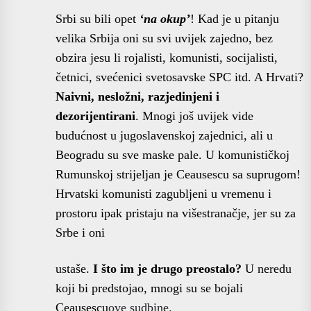
Srbi su bili opet
‘na okup’
! Kad je u pitanju
velika Srbija oni su svi uvijek zajedno, bez
obzira jesu li rojalisti, komunisti, socijalisti,
četnici, svećenici svetosavske SPC itd. A Hrvati?
Naivni, nesložni, razjedinjeni i
dezorijentirani
. Mnogi još uvijek vide
budućnost u jugoslavenskoj zajednici, ali u
Beogradu su sve maske pale. U komunističkoj
Rumunskoj strijeljan je Ceausescu sa suprugom!
Hrvatski komunisti zagubljeni u vremenu i
prostoru ipak pristaju na višestranačje, jer su za
Srbe i oni
ustaše.
I što im je drugo preostalo?
U neredu
koji bi predstojao, mnogi su se bojali
Ceausescu
ove sudbine.