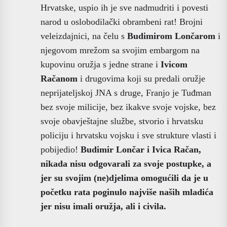
Hrvatske, uspio ih je sve nadmudriti i povesti
narod u oslobodilački obrambeni rat! Brojni
veleizdajnici, na čelu s
Budimirom Lončarom
i
njegovom mrežom sa svojim embargom na
kupovinu oružja s jedne strane i
Ivicom
Račanom
i drugovima koji su predali oružje
neprijateljskoj JNA s druge, Franjo je Tuđman
bez svoje milicije, bez ikakve svoje vojske, bez
svoje obavještajne službe, stvorio i hrvatsku
policiju i hrvatsku vojsku i sve strukture vlasti i
pobijedio!
Budimir Lončar i Ivica Račan,
nikada nisu odgovarali za svoje postupke, a
jer su svojim (ne)djelima omogućili da je u
početku rata poginulo najviše naših mladića
jer nisu imali oružja, ali i civila.