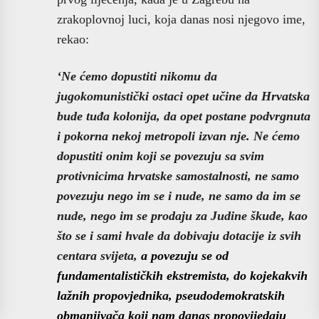
zrakoplovnoj luci, koja danas nosi njegovo ime,
rekao:
‘Ne ćemo dopustiti nikomu da
jugokomunistički ostaci opet učine da Hrvatska
bude tuđa kolonija, da opet postane podvrgnuta
i pokorna nekoj metropoli izvan nje. Ne ćemo
dopustiti onim koji se povezuju sa svim
protivnicima hrvatske samostalnosti, ne samo
povezuju nego im se i nude, ne samo da im se
nude, nego im se prodaju za Judine škude, kao
što se i sami hvale da dobivaju dotacije iz svih
centara svijeta,
a povezuju se od
fundamentalističkih ekstremista, do kojekakvih
lažnih propovjednika, pseudodemokratskih
obmanjivača koji nam danas propovijedaju