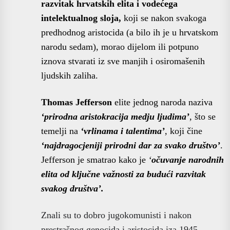
razvitak hrvatskih elita i vodećega
intelektualnog sloja,
koji se nakon svakoga
predhodnog aristocida (a bilo ih je u hrvatskom
narodu sedam), morao dijelom ili potpuno
iznova stvarati iz sve manjih i osiromašenih
ljudskih zaliha.
Thomas Jefferson
elite jednog naroda naziva
‘prirodna aristokracija medju ljudima’
,
što se
temelji na
‘vrlinama i talentima’
, koji čine
‘najdragocjeniji prirodni dar za svako društvo’
.
Jefferson je smatrao kako je
‘
očuvanje narodnih
elita od ključne važnosti za budući razvitak
svakog društva’.
Znali su to dobro jugokomunisti i nakon
prestrašnog genocida i aristocida iza 1945.,