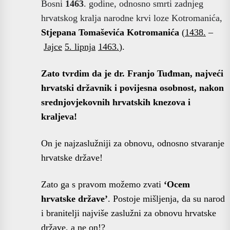
Bosni
1463
. godine, odnosno smrti zadnjeg
hrvatskog kralja narodne krvi loze Kotromanića,
Stjepana Tomaševića Kotromanića
(
1438.
–
Jajce
5. lipnja
1463.
).
Zato tvrdim da je dr. Franjo Tuđman, najveći
hrvatski državnik i povijesna osobnost, nakon
srednjovjekovnih hrvatskih knezova i
kraljeva!
On je najzaslužniji za obnovu, odnosno stvaranje
hrvatske države!
Zato ga s pravom možemo zvati
‘Ocem
hrvatske države’
. Postoje mišljenja, da su narod
i branitelji najviše zaslužni za obnovu hrvatske
države, a ne on!?