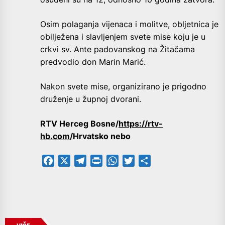
Osim polaganja vijenaca i molitve, obljetnica je
obilježena i slavljenjem svete mise koju je u
crkvi sv. Ante padovanskog na Žitačama
predvodio don Marin Marić.
Nakon svete mise, organizirano je prigodno
druženje u župnoj dvorani.
RTV Herceg Bosne/
https://rtv-
hb.com
/Hrvatsko nebo
Facebook
X
Telegram
PrintFriendly
WhatsApp
Twitter
Share