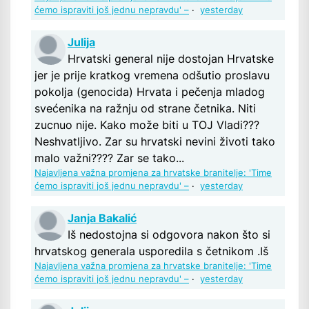
ćemo ispraviti još jednu nepravdu' –
·
yesterday
Julija
Hrvatski general nije dostojan Hrvatske
jer je prije kratkog vremena odšutio proslavu
pokolja (genocida) Hrvata i pečenja mladog
svećenika na ražnju od strane četnika. Niti
zucnuo nije. Kako može biti u TOJ Vladi???
Neshvatljivo. Zar su hrvatski nevini životi tako
malo važni???? Zar se tako...
Najavljena važna promjena za hrvatske branitelje: 'Time
ćemo ispraviti još jednu nepravdu' –
·
yesterday
Janja Bakalić
Iš nedostojna si odgovora nakon što si
hrvatskog generala usporedila s četnikom .Iš
Najavljena važna promjena za hrvatske branitelje: 'Time
ćemo ispraviti još jednu nepravdu' –
·
yesterday