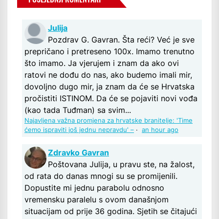
Julija
Pozdrav G. Gavran. Šta reći? Već je sve
prepričano i pretreseno 100x. Imamo trenutno
što imamo. Ja vjerujem i znam da ako ovi
ratovi ne dođu do nas, ako budemo imali mir,
dovoljno dugo mir, ja znam da će se Hrvatska
pročistiti ISTINOM. Da će se pojaviti novi vođa
(kao tada Tuđman) sa svim...
Najavljena važna promjena za hrvatske branitelje: 'Time
ćemo ispraviti još jednu nepravdu' –
·
an hour ago
Zdravko Gavran
Poštovana Julija, u pravu ste, na žalost,
od rata do danas mnogi su se promijenili.
Dopustite mi jednu parabolu odnosno
vremensku paralelu s ovom današnjom
situacijam od prije 36 godina. Sjetih se čitajući