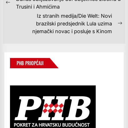
OBJAVA
Previous
Trusini i Ahmićima
post:
Iz stranih medija/Die Welt: Novi
brazilski predsjednik Lula uzima
Ne
njemački novac i posluje s Kinom
po
PHB PRIOPĆAJI