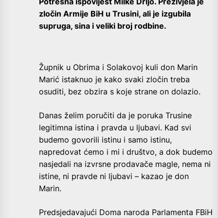
Potresna ispovijest Milke Drljo. Preživjela je
zločin Armije BiH u Trusini, ali je izgubila
supruga, sina i veliki broj rodbine.
Župnik u Obrima i Solakovoj kuli don Marin
Marić istaknuo je kako svaki zločin treba
osuditi, bez obzira s koje strane on dolazio.
Danas želim poručiti da je poruka Trusine
legitimna istina i pravda u ljubavi. Kad svi
budemo govorili istinu i samo istinu,
napredovat ćemo i mi i društvo, a dok budemo
nasjedali na izvrsne prodavače magle, nema ni
istine, ni pravde ni ljubavi – kazao je don
Marin.
Predsjedavajući Doma naroda Parlamenta FBiH