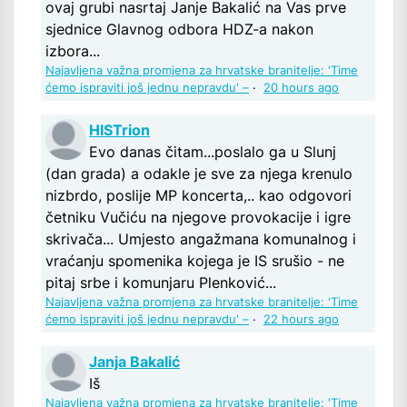
ovaj grubi nasrtaj Janje Bakalić na Vas prve
sjednice Glavnog odbora HDZ-a nakon
izbora...
Najavljena važna promjena za hrvatske branitelje: 'Time
ćemo ispraviti još jednu nepravdu' –
·
20 hours ago
HISTrion
Evo danas čitam...poslalo ga u Slunj
(dan grada) a odakle je sve za njega krenulo
nizbrdo, poslije MP koncerta,.. kao odgovori
četniku Vučiću na njegove provokacije i igre
skrivača... Umjesto angažmana komunalnog i
vraćanju spomenika kojega je IS srušio - ne
pitaj srbe i komunjaru Plenković...
Najavljena važna promjena za hrvatske branitelje: 'Time
ćemo ispraviti još jednu nepravdu' –
·
22 hours ago
Janja Bakalić
Iš
Najavljena važna promjena za hrvatske branitelje: 'Time