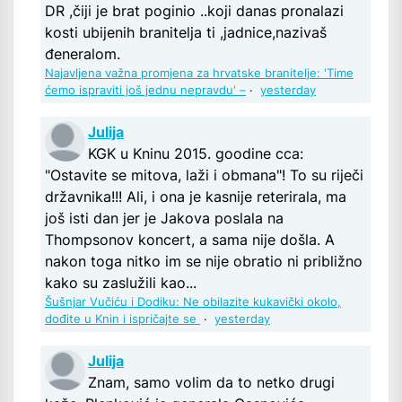
DR ,čiji je brat poginio ..koji danas pronalazi
kosti ubijenih branitelja ti ,jadnice,nazivaš
đeneralom.
Najavljena važna promjena za hrvatske branitelje: 'Time
ćemo ispraviti još jednu nepravdu' –
·
yesterday
Julija
KGK u Kninu 2015. goodine cca:
"Ostavite se mitova, laži i obmana"! To su riječi
državnika!!! Ali, i ona je kasnije reterirala, ma
još isti dan jer je Jakova poslala na
Thompsonov koncert, a sama nije došla. A
nakon toga nitko im se nije obratio ni približno
kako su zaslužili kao...
Šušnjar Vučiću i Dodiku: Ne obilazite kukavički okolo,
dođite u Knin i ispričajte se
·
yesterday
Julija
Znam, samo volim da to netko drugi