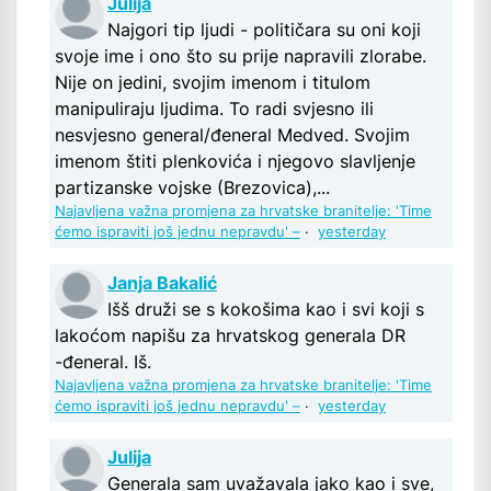
Julija
Najgori tip ljudi - političara su oni koji
svoje ime i ono što su prije napravili zlorabe.
Nije on jedini, svojim imenom i titulom
manipuliraju ljudima. To radi svjesno ili
nesvjesno general/đeneral Medved. Svojim
imenom štiti plenkovića i njegovo slavljenje
partizanske vojske (Brezovica),...
Najavljena važna promjena za hrvatske branitelje: 'Time
ćemo ispraviti još jednu nepravdu' –
·
yesterday
Janja Bakalić
Išš druži se s kokošima kao i svi koji s
lakoćom napišu za hrvatskog generala DR
-đeneral. Iš.
Najavljena važna promjena za hrvatske branitelje: 'Time
ćemo ispraviti još jednu nepravdu' –
·
yesterday
Julija
Generala sam uvažavala jako kao i sve,