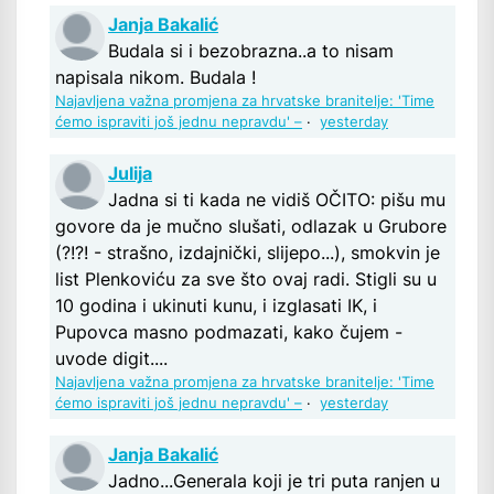
Janja Bakalić
Budala si i bezobrazna..a to nisam
napisala nikom. Budala !
Najavljena važna promjena za hrvatske branitelje: 'Time
ćemo ispraviti još jednu nepravdu' –
·
yesterday
Julija
Jadna si ti kada ne vidiš OČITO: pišu mu
govore da je mučno slušati, odlazak u Grubore
(?!?! - strašno, izdajnički, slijepo...), smokvin je
list Plenkoviću za sve što ovaj radi. Stigli su u
10 godina i ukinuti kunu, i izglasati IK, i
Pupovca masno podmazati, kako čujem -
uvode digit....
Najavljena važna promjena za hrvatske branitelje: 'Time
ćemo ispraviti još jednu nepravdu' –
·
yesterday
Janja Bakalić
Jadno...Generala koji je tri puta ranjen u