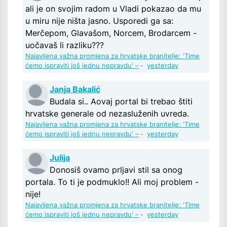
ali je on svojim radom u Vladi pokazao da mu
u miru nije ništa jasno. Usporedi ga sa:
Merčepom, Glavašom, Norcem, Brodarcem -
uočavaš li razliku???
Najavljena važna promjena za hrvatske branitelje: 'Time
ćemo ispraviti još jednu nepravdu' –
·
yesterday
Janja Bakalić
Budala si.. Aovaj portal bi trebao štiti
hrvatske generale od nezasluženih uvreda.
Najavljena važna promjena za hrvatske branitelje: 'Time
ćemo ispraviti još jednu nepravdu' –
·
yesterday
Julija
Donosiš ovamo prljavi stil sa onog
portala. To ti je podmuklo!! Ali moj problem -
nije!
Najavljena važna promjena za hrvatske branitelje: 'Time
ćemo ispraviti još jednu nepravdu' –
·
yesterday