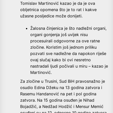
Tomislav Martinović kazao je da je ova
obljetnica opomena što je to rat i kakve
užasne posljedice može donijeti.
Žalosna činjenica je što nadležni organi,
organi gonjenja još uvijek nisu
procesuirali odgovorne za ove ratne
zločine. Koristim još jednom priliku
pozvati sve nadležne da napokon riješe
ovaj slučaj kako bi ovi nesretno
nastradali ljudi počivali u miru – kazao je
Martinović.
Za zločine u Trusini, Sud BiH pravosnažno je
osudio Edina Džeku na 13 godina zatvora i
Rasemu Handanović na pet i pol godina
zatvora. Na 15 godina osuđen je Nihad
Bojadžić, a Nedžad Hodžić i Mensur Memić
osuđeni su na 12, odnosno 10 godina zatvora.