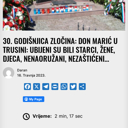
30. GODIŠNJICA ZLOČINA: DON MARIĆ U
TRUSINI: UBIJENI SU BILI STARCI, ŽENE,
DJECA, NENAORUŽANI, NEZAŠTIĆENI…
Daran
16. Travnja 2023.
Facebook
X
Telegram
PrintFriendly
WhatsApp
Twitter
Share
Vrijeme:
2 min, 17 sec