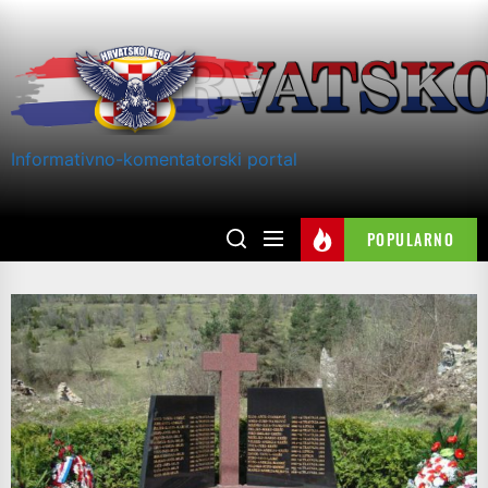
Skip
to
the
content
Informativno-komentatorski portal
POPULARNO