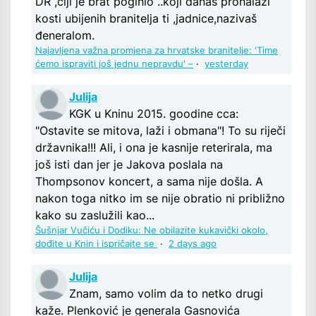
DR ,čiji je brat poginio ..koji danas pronalazi
kosti ubijenih branitelja ti ,jadnice,nazivaš
đeneralom.
Najavljena važna promjena za hrvatske branitelje: 'Time
ćemo ispraviti još jednu nepravdu' –
·
yesterday
Julija
KGK u Kninu 2015. goodine cca:
"Ostavite se mitova, laži i obmana"! To su riječi
državnika!!! Ali, i ona je kasnije reterirala, ma
još isti dan jer je Jakova poslala na
Thompsonov koncert, a sama nije došla. A
nakon toga nitko im se nije obratio ni približno
kako su zaslužili kao...
Šušnjar Vučiću i Dodiku: Ne obilazite kukavički okolo,
dođite u Knin i ispričajte se
·
2 days ago
Julija
Znam, samo volim da to netko drugi
kaže. Plenković je generala Gasnovića