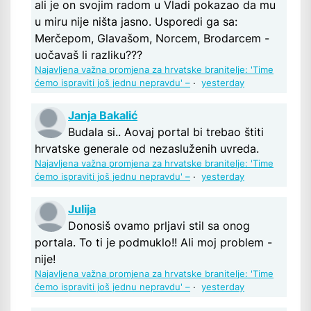
ali je on svojim radom u Vladi pokazao da mu
u miru nije ništa jasno. Usporedi ga sa:
Merčepom, Glavašom, Norcem, Brodarcem -
uočavaš li razliku???
Najavljena važna promjena za hrvatske branitelje: 'Time
ćemo ispraviti još jednu nepravdu' –
·
yesterday
Janja Bakalić
Budala si.. Aovaj portal bi trebao štiti
hrvatske generale od nezasluženih uvreda.
Najavljena važna promjena za hrvatske branitelje: 'Time
ćemo ispraviti još jednu nepravdu' –
·
yesterday
Julija
Donosiš ovamo prljavi stil sa onog
portala. To ti je podmuklo!! Ali moj problem -
nije!
Najavljena važna promjena za hrvatske branitelje: 'Time
ćemo ispraviti još jednu nepravdu' –
·
yesterday