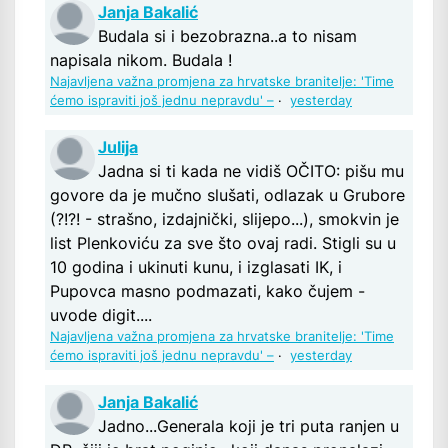
Janja Bakalić
Budala si i bezobrazna..a to nisam
napisala nikom. Budala !
Najavljena važna promjena za hrvatske branitelje: 'Time
ćemo ispraviti još jednu nepravdu' –
·
yesterday
Julija
Jadna si ti kada ne vidiš OČITO: pišu mu
govore da je mučno slušati, odlazak u Grubore
(?!?! - strašno, izdajnički, slijepo...), smokvin je
list Plenkoviću za sve što ovaj radi. Stigli su u
10 godina i ukinuti kunu, i izglasati IK, i
Pupovca masno podmazati, kako čujem -
uvode digit....
Najavljena važna promjena za hrvatske branitelje: 'Time
ćemo ispraviti još jednu nepravdu' –
·
yesterday
Janja Bakalić
Jadno...Generala koji je tri puta ranjen u