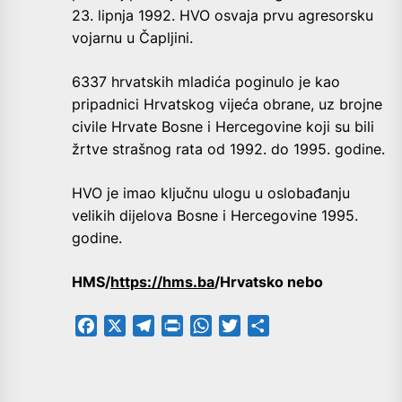
23. lipnja 1992. HVO osvaja prvu agresorsku
vojarnu u Čapljini.
6337 hrvatskih mladića poginulo je kao
pripadnici Hrvatskog vijeća obrane, uz brojne
civile Hrvate Bosne i Hercegovine koji su bili
žrtve strašnog rata od 1992. do 1995. godine.
HVO je imao ključnu ulogu u oslobađanju
velikih dijelova Bosne i Hercegovine 1995.
godine.
HMS/
https://hms.ba
/Hrvatsko nebo
Facebook
X
Telegram
PrintFriendly
WhatsApp
Twitter
Share