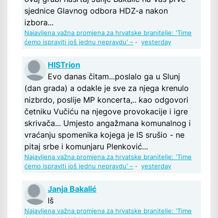
sjednice Glavnog odbora HDZ-a nakon
izbora...
Najavljena važna promjena za hrvatske branitelje: 'Time
ćemo ispraviti još jednu nepravdu' –
·
yesterday
HISTrion
Evo danas čitam...poslalo ga u Slunj
(dan grada) a odakle je sve za njega krenulo
nizbrdo, poslije MP koncerta,.. kao odgovori
četniku Vučiću na njegove provokacije i igre
skrivača... Umjesto angažmana komunalnog i
vraćanju spomenika kojega je IS srušio - ne
pitaj srbe i komunjaru Plenković...
Najavljena važna promjena za hrvatske branitelje: 'Time
ćemo ispraviti još jednu nepravdu' –
·
yesterday
Janja Bakalić
Iš
Najavljena važna promjena za hrvatske branitelje: 'Time