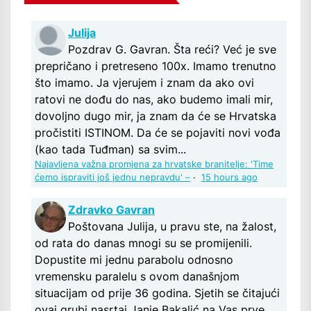
Julija
Pozdrav G. Gavran. Šta reći? Već je sve
prepričano i pretreseno 100x. Imamo trenutno
što imamo. Ja vjerujem i znam da ako ovi
ratovi ne dođu do nas, ako budemo imali mir,
dovoljno dugo mir, ja znam da će se Hrvatska
pročistiti ISTINOM. Da će se pojaviti novi vođa
(kao tada Tuđman) sa svim...
Najavljena važna promjena za hrvatske branitelje: 'Time
ćemo ispraviti još jednu nepravdu' –
·
15 hours ago
Zdravko Gavran
Poštovana Julija, u pravu ste, na žalost,
od rata do danas mnogi su se promijenili.
Dopustite mi jednu parabolu odnosno
vremensku paralelu s ovom današnjom
situacijam od prije 36 godina. Sjetih se čitajući
ovaj grubi nasrtaj Janje Bakalić na Vas prve