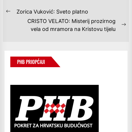
NAVIGACIJA
Zorica Vuković: Sveto platno
Previous
OBJAVA
CRISTO VELATO: Misterij prozirnog
post:
Ne
vela od mramora na Kristovu tijelu
po
PHB PRIOPĆAJI