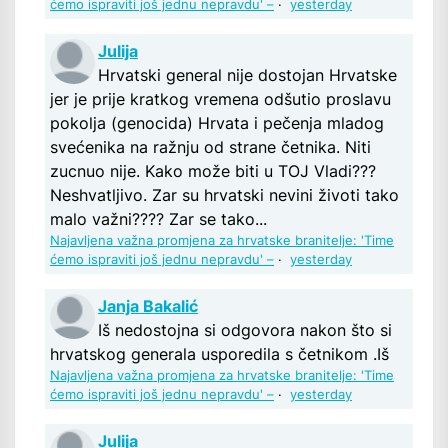
ćemo ispraviti još jednu nepravdu' –
·
yesterday
Julija
Hrvatski general nije dostojan Hrvatske
jer je prije kratkog vremena odšutio proslavu
pokolja (genocida) Hrvata i pečenja mladog
svećenika na ražnju od strane četnika. Niti
zucnuo nije. Kako može biti u TOJ Vladi???
Neshvatljivo. Zar su hrvatski nevini životi tako
malo važni???? Zar se tako...
Najavljena važna promjena za hrvatske branitelje: 'Time
ćemo ispraviti još jednu nepravdu' –
·
yesterday
Janja Bakalić
Iš nedostojna si odgovora nakon što si
hrvatskog generala usporedila s četnikom .Iš
Najavljena važna promjena za hrvatske branitelje: 'Time
ćemo ispraviti još jednu nepravdu' –
·
yesterday
Julija