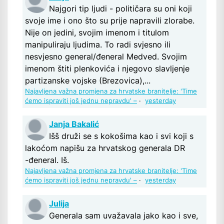
Najgori tip ljudi - političara su oni koji
svoje ime i ono što su prije napravili zlorabe.
Nije on jedini, svojim imenom i titulom
manipuliraju ljudima. To radi svjesno ili
nesvjesno general/đeneral Medved. Svojim
imenom štiti plenkovića i njegovo slavljenje
partizanske vojske (Brezovica),...
Najavljena važna promjena za hrvatske branitelje: 'Time
ćemo ispraviti još jednu nepravdu' –
·
yesterday
Janja Bakalić
Išš druži se s kokošima kao i svi koji s
lakoćom napišu za hrvatskog generala DR
-đeneral. Iš.
Najavljena važna promjena za hrvatske branitelje: 'Time
ćemo ispraviti još jednu nepravdu' –
·
yesterday
Julija
Generala sam uvažavala jako kao i sve,