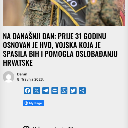
NA DANAŠNJI DAN: PRIJE 31 GODINU
OSNOVAN JE HVO, VOJSKA KOJA JE
SPASILA BIH I POMOGLA OSLOBAĐANJU
HRVATSKE
Daran
8. Travnja 2023.
Facebook
X
Telegram
PrintFriendly
WhatsApp
Twitter
Share