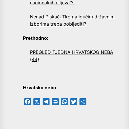
nacionalnih ciljeva“?!
Nenad Piskač: Tko na idućim državnim
izborima treba pobijediti?
Prethodno:
PREGLED TJEDNA HRVATSKOG NEBA
(44)
Hrvatsko nebo
Facebook
X
Telegram
PrintFriendly
WhatsApp
Twitter
Share