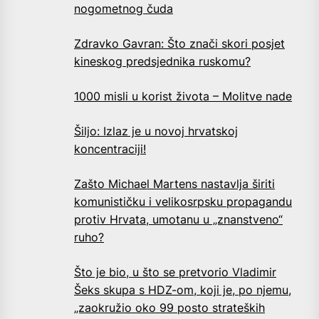
nogometnog čuda
Zdravko Gavran: Što znači skori posjet
kineskog predsjednika ruskomu?
1000 misli u korist života – Molitve nade
Šiljo: Izlaz je u novoj hrvatskoj
koncentraciji!
Zašto Michael Martens nastavlja širiti
komunističku i velikosrpsku propagandu
protiv Hrvata, umotanu u „znanstveno“
ruho?
Što je bio, u što se pretvorio Vladimir
Šeks skupa s HDZ-om, koji je, po njemu,
„zaokružio oko 99 posto strateških