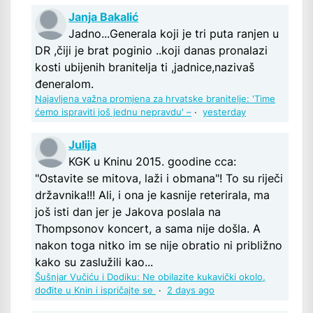
Janja Bakalić
Jadno...Generala koji je tri puta ranjen u
DR ,čiji je brat poginio ..koji danas pronalazi
kosti ubijenih branitelja ti ,jadnice,nazivaš
đeneralom.
Najavljena važna promjena za hrvatske branitelje: 'Time
ćemo ispraviti još jednu nepravdu' –
·
yesterday
Julija
KGK u Kninu 2015. goodine cca:
"Ostavite se mitova, laži i obmana"! To su riječi
državnika!!! Ali, i ona je kasnije reterirala, ma
još isti dan jer je Jakova poslala na
Thompsonov koncert, a sama nije došla. A
nakon toga nitko im se nije obratio ni približno
kako su zaslužili kao...
Šušnjar Vučiću i Dodiku: Ne obilazite kukavički okolo,
dođite u Knin i ispričajte se
·
2 days ago