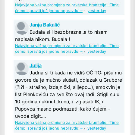
Najavljena važna promjena za hrvatske branitelje: 'Time
ćemo ispraviti još jednu nepravdu' –
·
yesterday
Janja Bakalić
Budala si i bezobrazna..a to nisam
napisala nikom. Budala !
Najavljena važna promjena za hrvatske branitelje: 'Time
ćemo ispraviti još jednu nepravdu' –
·
yesterday
Julija
Jadna si ti kada ne vidiš OČITO: pišu mu
govore da je mučno slušati, odlazak u Grubore
(?!?! - strašno, izdajnički, slijepo...), smokvin je
list Plenkoviću za sve što ovaj radi. Stigli su u
10 godina i ukinuti kunu, i izglasati IK, i
Pupovca masno podmazati, kako čujem -
uvode digit....
Najavljena važna promjena za hrvatske branitelje: 'Time
ćemo ispraviti još jednu nepravdu' –
·
yesterday