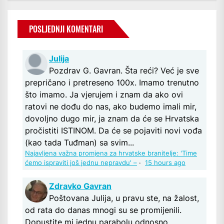
POSLJEDNJI KOMENTARI
Julija
Pozdrav G. Gavran. Šta reći? Već je sve
prepričano i pretreseno 100x. Imamo trenutno
što imamo. Ja vjerujem i znam da ako ovi
ratovi ne dođu do nas, ako budemo imali mir,
dovoljno dugo mir, ja znam da će se Hrvatska
pročistiti ISTINOM. Da će se pojaviti novi vođa
(kao tada Tuđman) sa svim...
Najavljena važna promjena za hrvatske branitelje: 'Time
ćemo ispraviti još jednu nepravdu' –
·
15 hours ago
Zdravko Gavran
Poštovana Julija, u pravu ste, na žalost,
od rata do danas mnogi su se promijenili.
Dopustite mi jednu parabolu odnosno