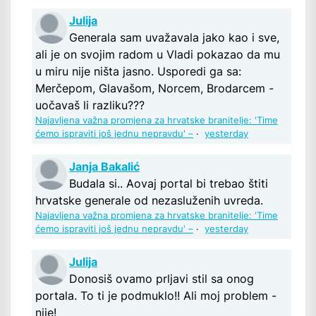
Julija
Generala sam uvažavala jako kao i sve,
ali je on svojim radom u Vladi pokazao da mu
u miru nije ništa jasno. Usporedi ga sa:
Merčepom, Glavašom, Norcem, Brodarcem -
uočavaš li razliku???
Najavljena važna promjena za hrvatske branitelje: 'Time
ćemo ispraviti još jednu nepravdu' –
·
yesterday
Janja Bakalić
Budala si.. Aovaj portal bi trebao štiti
hrvatske generale od nezasluženih uvreda.
Najavljena važna promjena za hrvatske branitelje: 'Time
ćemo ispraviti još jednu nepravdu' –
·
yesterday
Julija
Donosiš ovamo prljavi stil sa onog
portala. To ti je podmuklo!! Ali moj problem -
nije!