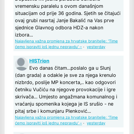
vremensku paralelu s ovom današnjom
situacijam od prije 36 godina. Sjetih se čitajući
ovaj grubi nasrtaj Janje Bakalić na Vas prve
sjednice Glavnog odbora HDZ-a nakon
izbora...
Najavljena važna promjena za hrvatske branitelje: 'Time
ćemo ispraviti još jednu nepravdu' –
·
yesterday
HISTrion
Evo danas čitam...poslalo ga u Slunj
(dan grada) a odakle je sve za njega krenulo
nizbrdo, poslije MP koncerta,.. kao odgovori
četniku Vučiću na njegove provokacije i igre
skrivača... Umjesto angažmana komunalnog i
vraćanju spomenika kojega je IS srušio - ne
pitaj srbe i komunjaru Plenković...
Najavljena važna promjena za hrvatske branitelje: 'Time
ćemo ispraviti još jednu nepravdu' –
·
yesterday