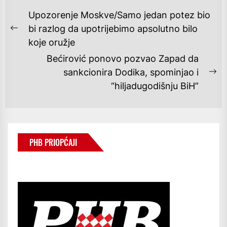
NAVIGACIJA
Upozorenje Moskve/Samo jedan potez bio
OBJAVA
bi razlog da upotrijebimo apsolutno bilo
Previous
koje oružje
post:
Bećirović ponovo pozvao Zapad da
sankcionira Dodika, spominjao i
Ne
“hiljadugodišnju BiH”
po
PHB PRIOPĆAJI