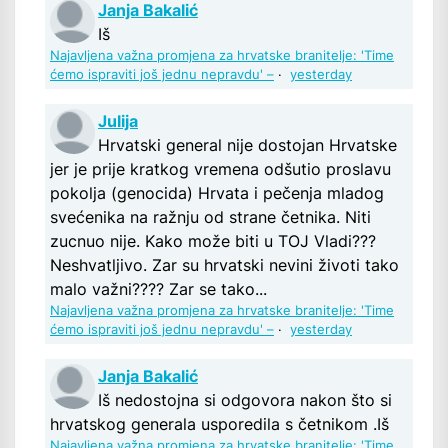
Janja Bakalić
Iš
Najavljena važna promjena za hrvatske branitelje: 'Time
ćemo ispraviti još jednu nepravdu' –
·
yesterday
Julija
Hrvatski general nije dostojan Hrvatske
jer je prije kratkog vremena odšutio proslavu
pokolja (genocida) Hrvata i pečenja mladog
svećenika na ražnju od strane četnika. Niti
zucnuo nije. Kako može biti u TOJ Vladi???
Neshvatljivo. Zar su hrvatski nevini životi tako
malo važni???? Zar se tako...
Najavljena važna promjena za hrvatske branitelje: 'Time
ćemo ispraviti još jednu nepravdu' –
·
yesterday
Janja Bakalić
Iš nedostojna si odgovora nakon što si
hrvatskog generala usporedila s četnikom .Iš
Najavljena važna promjena za hrvatske branitelje: 'Time