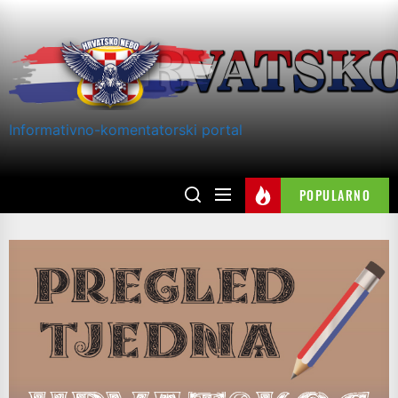
Skip
to
the
content
Informativno-komentatorski portal
POPULARNO