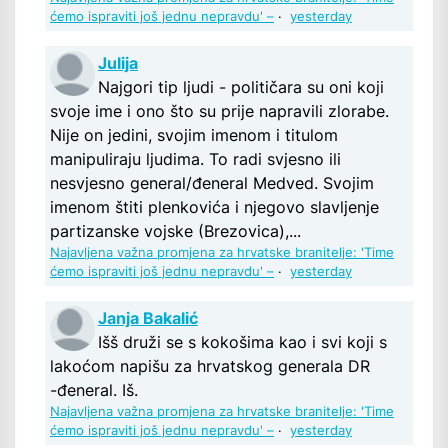
ćemo ispraviti još jednu nepravdu' –
·
yesterday
Julija
Najgori tip ljudi - političara su oni koji
svoje ime i ono što su prije napravili zlorabe.
Nije on jedini, svojim imenom i titulom
manipuliraju ljudima. To radi svjesno ili
nesvjesno general/đeneral Medved. Svojim
imenom štiti plenkovića i njegovo slavljenje
partizanske vojske (Brezovica),...
Najavljena važna promjena za hrvatske branitelje: 'Time
ćemo ispraviti još jednu nepravdu' –
·
yesterday
Janja Bakalić
Išš druži se s kokošima kao i svi koji s
lakoćom napišu za hrvatskog generala DR
-đeneral. Iš.
Najavljena važna promjena za hrvatske branitelje: 'Time
ćemo ispraviti još jednu nepravdu' –
·
yesterday