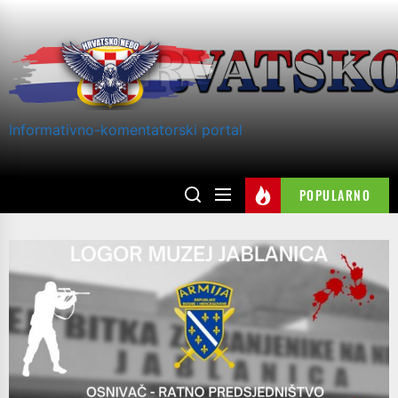
Skip
to
the
content
Informativno-komentatorski portal
POPULARNO