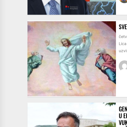
SV
četv
Lica
uzvi
GEN
U E
VU