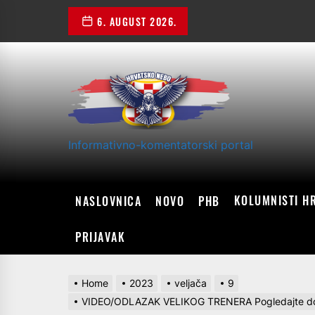
Skip
6. AUGUST 2026.
to
the
content
Informativno-komentatorski portal
KOLUMNISTI H
NASLOVNICA
NOVO
PHB
PRIJAVAK
Home
2023
veljača
9
VIDEO/ODLAZAK VELIKOG TRENERA Pogledajte dokum