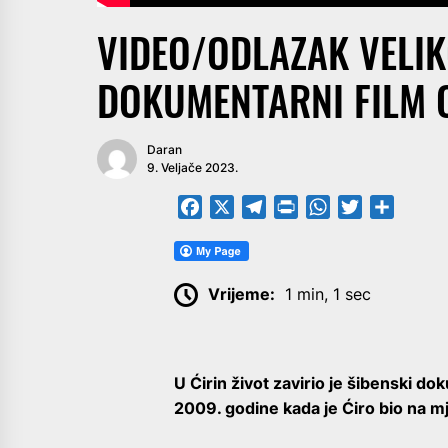
VIDEO/ODLAZAK VELI
DOKUMENTARNI FILM O
Daran
9. Veljače 2023.
Facebook
X
Telegram
PrintFriendly
WhatsApp
Twitter
Share
Vrijeme:
1 min, 1 sec
U Ćirin život zavirio je šibenski do
2009. godine kada je Ćiro bio na mj