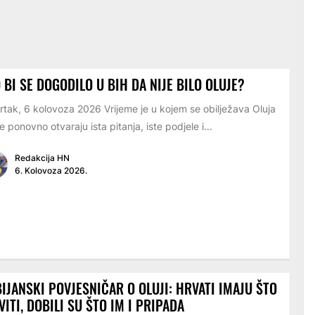
 BI SE DOGODILO U BIH DA NIJE BILO OLUJE?
rtak, 6 kolovoza 2026 Vrijeme je u kojem se obilježava Oluja
e ponovno otvaraju ista pitanja, iste podjele i...
Redakcija HN
6. Kolovoza 2026.
IJANSKI POVJESNIČAR O OLUJI: HRVATI IMAJU ŠTO
VITI, DOBILI SU ŠTO IM I PRIPADA