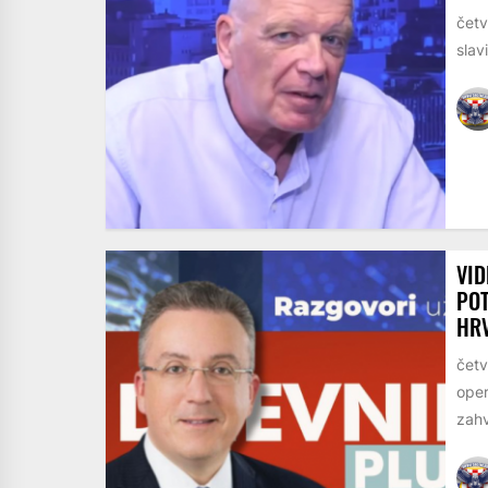
četv
slav
VID
POT
HR
četv
oper
zahv