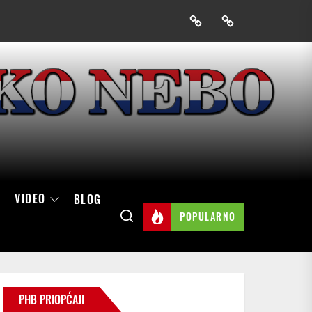
Prijavak
Skini
mobilnu
aplikaciju
Hrvatskog
neba
VIDEO
BLOG
POPULARNO
PHB PRIOPĆAJI