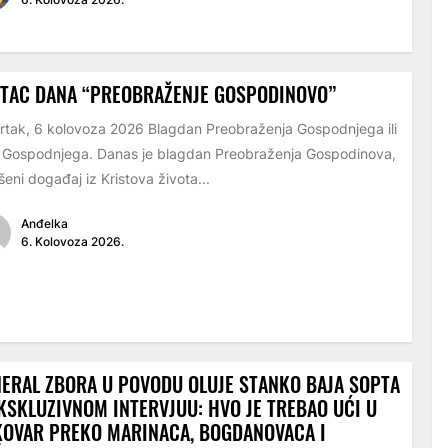
ETAC DANA “PREOBRAŽENJE GOSPODINOVO”
rtak, 6 kolovoza 2026 Blagdan Preobraženja Gospodnjega ili
 Gospodnjega. Danas je blagdan Preobraženja Gospodinova,
šeni događaj iz Kristova života...
Anđelka
6. Kolovoza 2026.
ERAL ZBORA U POVODU OLUJE STANKO BAJA SOPTA
KSKLUZIVNOM INTERVJUU: HVO JE TREBAO UĆI U
KOVAR PREKO MARINACA, BOGDANOVACA I