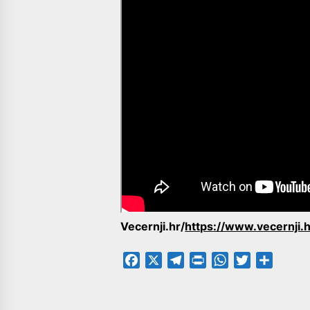
Vecernji.hr/
https://www.vecernji.
Facebook
X
Telegram
PrintFriendly
WhatsApp
Twitter
Share