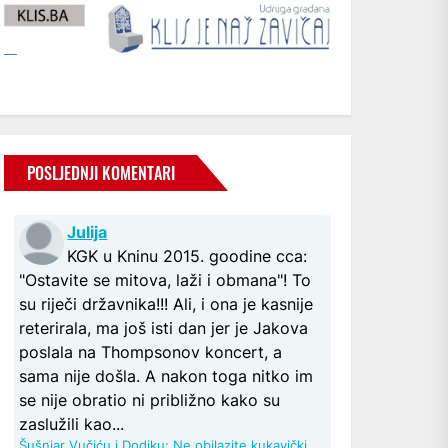
POSLJEDNJI KOMENTARI
Julija
KGK u Kninu 2015. goodine cca:
"Ostavite se mitova, laži i obmana"! To
su riječi državnika!!! Ali, i ona je kasnije
reterirala, ma još isti dan jer je Jakova
poslala na Thompsonov koncert, a
sama nije došla. A nakon toga nitko im
se nije obratio ni približno kako su
zaslužili kao...
Šušnjar Vučiću i Dodiku: Ne obilazite kukavički