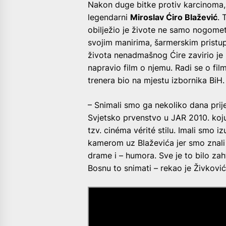
Nakon duge bitke protiv karcinoma,
legendarni
Miroslav Ćiro Blažević
. 
obilježio je živote ne samo nogomet
svojim manirima, šarmerskim prist
života nenadmašnog Ćire zavirio je
napravio film o njemu. Radi se o fil
trenera bio na mjestu izbornika BiH.
– Snimali smo ga nekoliko dana prij
Svjetsko prvenstvo u JAR 2010. koju
tzv. cinéma vérité stilu. Imali smo i
kamerom uz Blaževića jer smo znali
drame i – humora. Sve je to bilo zaht
Bosnu to snimati – rekao je Živković 