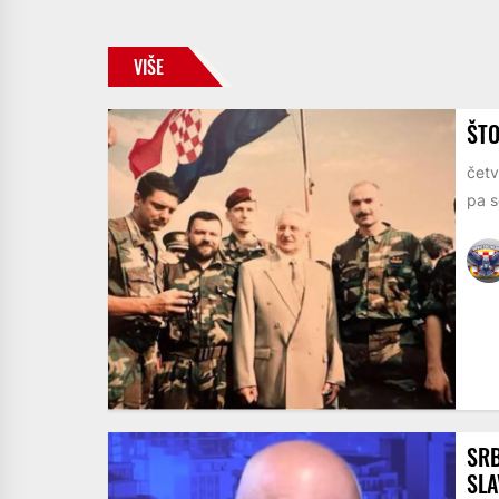
VIŠE
ŠTO
četv
pa s
SRB
SLA