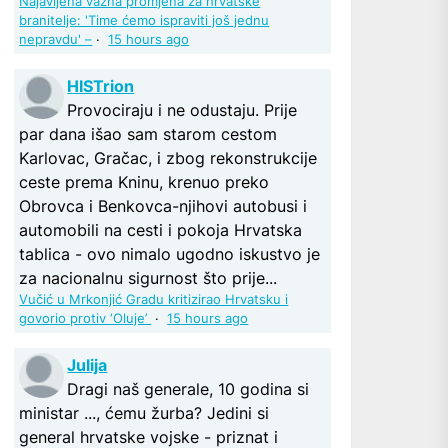
Najavljena važna promjena za hrvatske
branitelje: 'Time ćemo ispraviti još jednu
nepravdu' –
·
15 hours ago
HISTrion
Provociraju i ne odustaju. Prije
par dana išao sam starom cestom
Karlovac, Gračac, i zbog rekonstrukcije
ceste prema Kninu, krenuo preko
Obrovca i Benkovca-njihovi autobusi i
automobili na cesti i pokoja Hrvatska
tablica - ovo nimalo ugodno iskustvo je
za nacionalnu sigurnost što prije...
Vučić u Mrkonjić Gradu kritizirao Hrvatsku i
govorio protiv ‘Oluje’
·
15 hours ago
Julija
Dragi naš generale, 10 godina si
ministar ..., ćemu žurba? Jedini si
general hrvatske vojske - priznat i