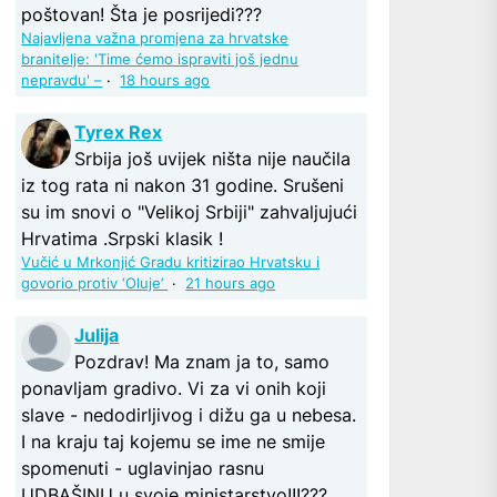
poštovan! Šta je posrijedi???
Najavljena važna promjena za hrvatske
branitelje: 'Time ćemo ispraviti još jednu
nepravdu' –
·
18 hours ago
Tyrex Rex
Srbija još uvijek ništa nije naučila
iz tog rata ni nakon 31 godine. Srušeni
su im snovi o "Velikoj Srbiji" zahvaljujući
Hrvatima .Srpski klasik !
Vučić u Mrkonjić Gradu kritizirao Hrvatsku i
govorio protiv ‘Oluje’
·
21 hours ago
Julija
Pozdrav! Ma znam ja to, samo
ponavljam gradivo. Vi za vi onih koji
slave - nedodirljivog i dižu ga u nebesa.
I na kraju taj kojemu se ime ne smije
spomenuti - uglavinjao rasnu
UDBAŠINU u svoje ministarstvo!!!???