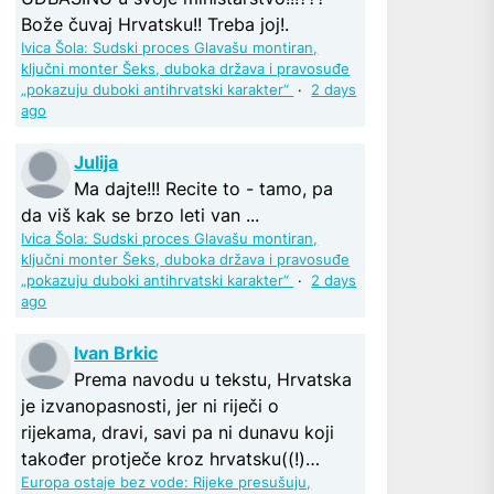
Bože čuvaj Hrvatsku!! Treba joj!.
Ivica Šola: Sudski proces Glavašu montiran,
ključni monter Šeks, duboka država i pravosuđe
„pokazuju duboki antihrvatski karakter“
·
2 days
ago
Julija
Ma dajte!!! Recite to - tamo, pa
da viš kak se brzo leti van ...
Ivica Šola: Sudski proces Glavašu montiran,
ključni monter Šeks, duboka država i pravosuđe
„pokazuju duboki antihrvatski karakter“
·
2 days
ago
Ivan Brkic
Prema navodu u tekstu, Hrvatska
je izvanopasnosti, jer ni riječi o
rijekama, dravi, savi pa ni dunavu koji
također protječe kroz hrvatsku((!)…
Europa ostaje bez vode: Rijeke presušuju,