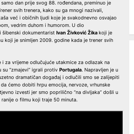
 samo dan prije svog 88. rođendana, preminuo je
Trener svih trenera, kako su ga mnogi nazivali,
aša već i običnih ljudi koje je svakodnevno osvajao
upom, vedrim duhom i humorom. U dio
 i šibenski dokumentarist
Ivan Živković Žika
koji je
mu koji je snimljen 2009. godine kada je trener svih
e i za vrijeme odlučujuće utakmice za odlazak na
 su “zmajevi” igrali protiv
Portugala
. Napravljen je u
zuzetno dramatičan događaj i odlučili smo se zalijepiti
 da ćemo dobiti hrpu emocija, nervoze, vrhunske
jevno izvesti jer smo poprilično ”na divljaka” došli u
ranije o filmu koji traje 50 minuta.