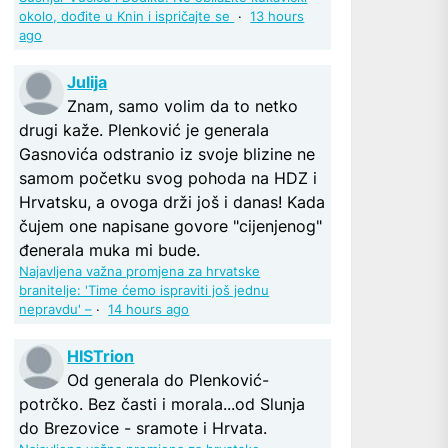
okolo, dođite u Knin i ispričajte se
·
13 hours
ago
Julija
Znam, samo volim da to netko
drugi kaže. Plenković je generala
Gasnovića odstranio iz svoje blizine ne
samom početku svog pohoda na HDZ i
Hrvatsku, a ovoga drži još i danas! Kada
čujem one napisane govore "cijenjenog"
đenerala muka mi bude.
Najavljena važna promjena za hrvatske
branitelje: 'Time ćemo ispraviti još jednu
nepravdu' –
·
14 hours ago
HISTrion
Od generala do Plenković-
potrčko. Bez časti i morala...od Slunja
do Brezovice - sramote i Hrvata.