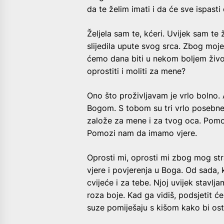
da te želim imati i da će sve ispasti
Željela sam te, kćeri. Uvijek sam te 
slijedila upute svog srca. Zbog moj
ćemo dana biti u nekom boljem živo
oprostiti i moliti za mene?
Ono što proživljavam je vrlo bolno. 
Bogom. S tobom su tri vrlo posebne 
založe za mene i za tvog oca. Pom
Pomozi nam da imamo vjere.
Oprosti mi, oprosti mi zbog mog st
vjere i povjerenja u Boga. Od sada,
cvijeće i za tebe. Njoj uvijek stavlj
roza boje. Kad ga vidiš, podsjetit će
suze pomiješaju s kišom kako bi ost