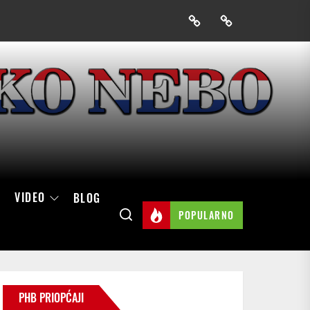
Prijavak
Skini
mobilnu
aplikaciju
Hrvatskog
neba
VIDEO
BLOG
POPULARNO
PHB PRIOPĆAJI