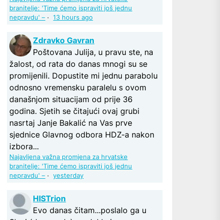
branitelje: 'Time ćemo ispraviti još jednu
nepravdu' –
·
13 hours ago
Zdravko Gavran
Poštovana Julija, u pravu ste, na
žalost, od rata do danas mnogi su se
promijenili. Dopustite mi jednu parabolu
odnosno vremensku paralelu s ovom
današnjom situacijam od prije 36
godina. Sjetih se čitajući ovaj grubi
nasrtaj Janje Bakalić na Vas prve
sjednice Glavnog odbora HDZ-a nakon
izbora...
Najavljena važna promjena za hrvatske
branitelje: 'Time ćemo ispraviti još jednu
nepravdu' –
·
yesterday
HISTrion
Evo danas čitam...poslalo ga u