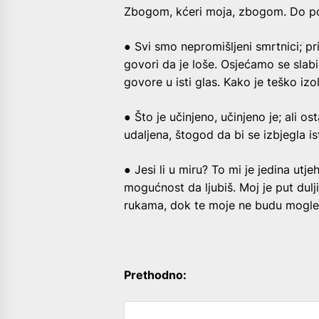
Zbogom, kćeri moja, zbogom. Do p
● Svi smo nepromišljeni smrtnici; 
govori da je loše. Osjećamo se slab
govore u isti glas. Kako je teško izoli
● Što je učinjeno, učinjeno je; ali o
udaljena, štogod da bi se izbjegla is
● Jesi li u miru? To mi je jedina utjeh
mogućnost da ljubiš. Moj je put dulji
rukama, dok te moje ne budu mogle z
Prethodno: