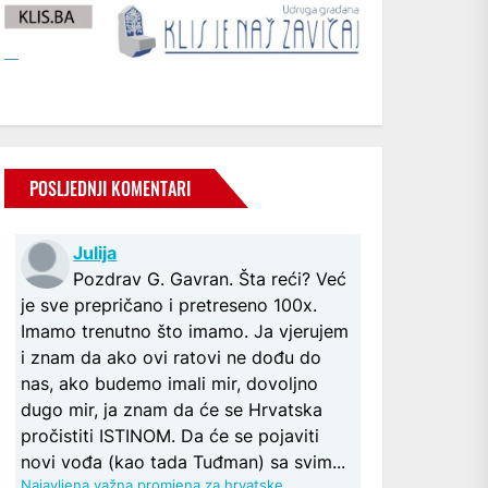
POSLJEDNJI KOMENTARI
Julija
Pozdrav G. Gavran. Šta reći? Već
je sve prepričano i pretreseno 100x.
Imamo trenutno što imamo. Ja vjerujem
i znam da ako ovi ratovi ne dođu do
nas, ako budemo imali mir, dovoljno
dugo mir, ja znam da će se Hrvatska
pročistiti ISTINOM. Da će se pojaviti
novi vođa (kao tada Tuđman) sa svim...
Najavljena važna promjena za hrvatske