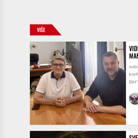
VIŠE
VID
MAN
subo
konf
BiH” 
SVE