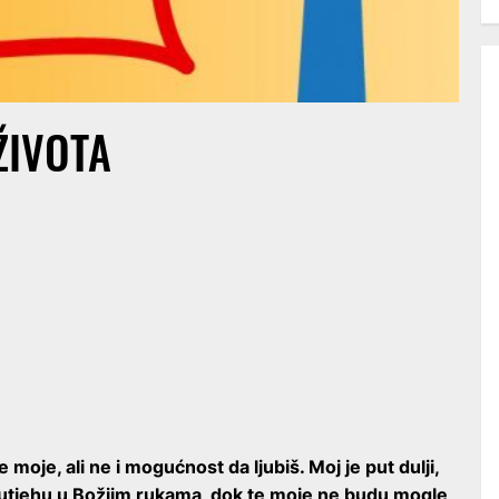
ŽIVOTA
e moje, ali ne i mogućnost da ljubiš. Moj je put dulji,
ži utjehu u Božjim rukama, dok te moje ne budu mogle