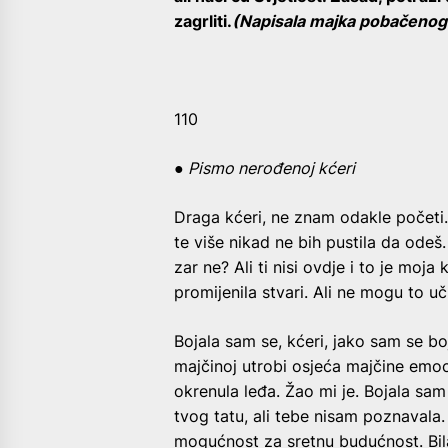
zagrliti.
(Napisala majka pobačenog 
110
● Pismo nerođenoj kćeri
Draga kćeri, ne znam odakle početi.
te više nikad ne bih pustila da odeš. 
zar ne? Ali ti nisi ovdje i to je moja
promijenila stvari. Ali ne mogu to uči
Bojala sam se, kćeri, jako sam se boja
majčinoj utrobi osjeća majčine emoci
okrenula leđa. Žao mi je. Bojala s
tvog tatu, ali tebe nisam poznavala. 
mogućnost za sretnu budućnost. Bila