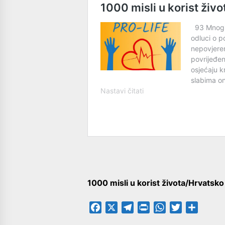
1000 misli u korist života/Hrvatsk
Facebook
X
Telegram
PrintFriendly
WhatsApp
Twitter
Share