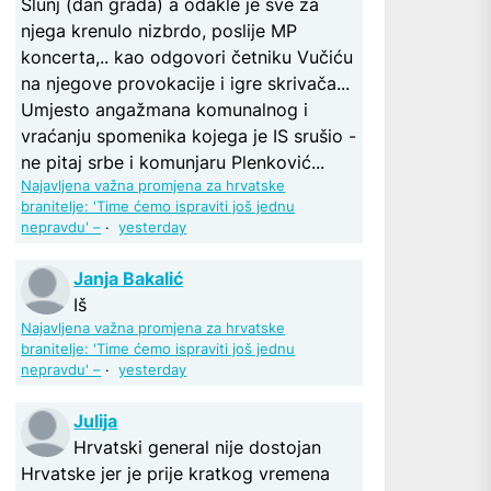
Slunj (dan grada) a odakle je sve za
njega krenulo nizbrdo, poslije MP
koncerta,.. kao odgovori četniku Vučiću
na njegove provokacije i igre skrivača...
Umjesto angažmana komunalnog i
vraćanju spomenika kojega je IS srušio -
ne pitaj srbe i komunjaru Plenković...
Najavljena važna promjena za hrvatske
branitelje: 'Time ćemo ispraviti još jednu
nepravdu' –
·
yesterday
Janja Bakalić
Iš
Najavljena važna promjena za hrvatske
branitelje: 'Time ćemo ispraviti još jednu
nepravdu' –
·
yesterday
Julija
Hrvatski general nije dostojan
Hrvatske jer je prije kratkog vremena