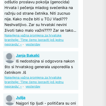
odšutio proslavu pokolja (genocida)
Hrvata i pečenja mladog svećenika na
ražnju od strane četnika. Niti zucnuo
nije. Kako može biti u TOJ Vladi???
Neshvatljivo. Zar su hrvatski nevini
životi tako malo važni???? Zar se tako...
Najavljena važna promjena za hrvatske
branitelje: 'Time ćemo ispraviti još jednu
nepravdu' –
·
yesterday
Janja Bakalić
Iš nedostojna si odgovora nakon
što si hrvatskog generala usporedila s
četnikom .Iš
Najavljena važna promjena za hrvatske
branitelje: 'Time ćemo ispraviti još jednu
nepravdu' –
·
yesterday
Julija
Najgori tip ljudi - političara su oni