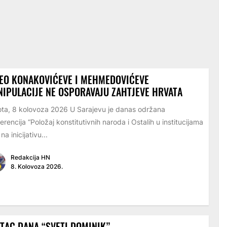
EO KONAKOVIĆEVE I MEHMEDOVIĆEVE
IPULACIJE NE OSPORAVAJU ZAHTJEVE HRVATA
ta, 8 kolovoza 2026 U Sarajevu je danas održana
erencija “Položaj konstitutivnih naroda i Ostalih u institucijama
na inicijativu...
Redakcija HN
8. Kolovoza 2026.
TAC DANA “SVETI DOMINIK”