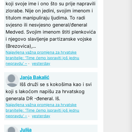
koji svoje ime i ono što su prije napravili
zlorabe. Nije on jedini, svojim imenom i
titulom manipuliraju ljudima. To radi
svjesno ili nesvjesno general/đeneral
Medved. Svojim imenom štiti plenkovića
i njegovo slavljenje partizanske vojske
(Brezovica),...
Najavljena važna promjena za hrvatske
branitelje: 'Time ćemo ispraviti još jednu
nepravdu' –
·
yesterday
Janja Bakalić
Išš druži se s kokošima kao i svi
koji s lakoćom napišu za hrvatskog
generala DR -đeneral. Iš.
Najavljena važna promjena za hrvatske
branitelje: 'Time ćemo ispraviti još jednu
nepravdu' –
·
yesterday
Julija