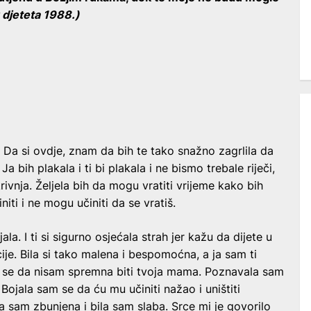
djeteta 1988.)
 Da si ovdje, znam da bih te tako snažno zagrlila da
Ja bih plakala i ti bi plakala i ne bismo trebale riječi,
 krivnja. Željela bih da mogu vratiti vrijeme kako bih
niti i ne mogu učiniti da se vratiš.
la. I ti si sigurno osjećala strah jer kažu da dijete u
je. Bila si tako malena i bespomoćna, a ja sam ti
am se da nisam spremna biti tvoja mama. Poznavala sam
Bojala sam se da ću mu učiniti nažao i uništiti
 sam zbunjena i bila sam slaba. Srce mi je govorilo