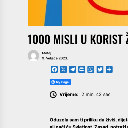
1000 MISLI U KORIST 
Matej
9. Veljače 2023.
Facebook
X
Telegram
PrintFriendly
WhatsApp
Twitter
Share
Vrijeme:
2 min, 42 sec
Oduzela sam ti priliku da živiš, dijet
ali naći ću Svjetlost. Zasad, potra