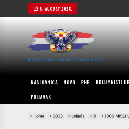
Skip
8. AUGUST 2026.
to
the
content
Informativno-komentatorski portal
KOLUMNISTI H
NASLOVNICA
NOVO
PHB
PRIJAVAK
Home
2023
veljača
9
1000 MISLI 