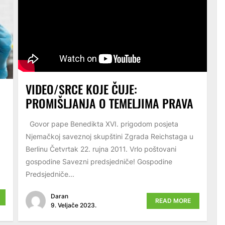
VIDEO/SRCE KOJE ČUJE:
PROMIŠLJANJA O TEMELJIMA PRAVA
Govor pape Benedikta XVI. prigodom posjeta
Njemačkoj saveznoj skupštini Zgrada Reichstaga u
Berlinu Četvrtak 22. rujna 2011. Vrlo poštovani
gospodine Savezni predsjedniče! Gospodine
Predsjedniče...
Daran
READ MORE
9. Veljače 2023.