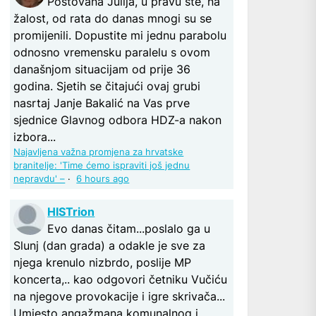
Poštovana Julija, u pravu ste, na
žalost, od rata do danas mnogi su se
promijenili. Dopustite mi jednu parabolu
odnosno vremensku paralelu s ovom
današnjom situacijam od prije 36
godina. Sjetih se čitajući ovaj grubi
nasrtaj Janje Bakalić na Vas prve
sjednice Glavnog odbora HDZ-a nakon
izbora...
Najavljena važna promjena za hrvatske
branitelje: 'Time ćemo ispraviti još jednu
nepravdu' –
·
6 hours ago
HISTrion
Evo danas čitam...poslalo ga u
Slunj (dan grada) a odakle je sve za
njega krenulo nizbrdo, poslije MP
koncerta,.. kao odgovori četniku Vučiću
na njegove provokacije i igre skrivača...
Umjesto angažmana komunalnog i