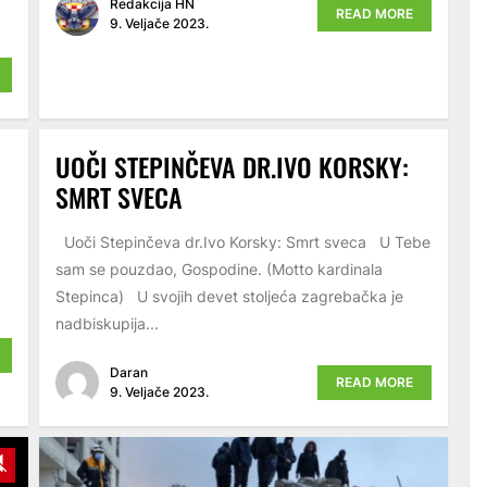
Redakcija HN
READ MORE
9. Veljače 2023.
UOČI STEPINČEVA DR.IVO KORSKY:
SMRT SVECA
Uoči Stepinčeva dr.Ivo Korsky: Smrt sveca U Tebe
sam se pouzdao, Gospodine. (Motto kardinala
Stepinca) U svojih devet stoljeća zagrebačka je
nadbiskupija...
Daran
READ MORE
9. Veljače 2023.
y
Unmute