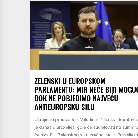
ZELENSKI U EUROPSKOM
PARLAMENTU: MIR NEĆE BITI MOGU
DOK NE POBJEDIMO NAJVEĆU
ANTIEUROPSKU SILU
Ukrajinski predsjednik Volodimir Zelenski doputova
je danas u Bruxelles, gdje će sudjelovati na summit
čelnika EU. Zelenskog su u zračnoj luci u Bruxellesu