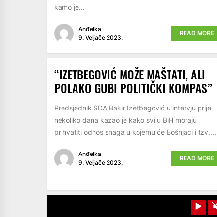
kamo je...
Anđelka
READ MORE
9. Veljače 2023.
“IZETBEGOVIĆ MOŽE MAŠTATI, ALI
POLAKO GUBI POLITIČKI KOMPAS”
Predsjednik SDA Bakir Izetbegović u intervju prije
nekoliko dana kazao je kako svi u BiH moraju
prihvatiti odnos snaga u kojemu će Bošnjaci i tzv....
Anđelka
READ MORE
9. Veljače 2023.
Pla