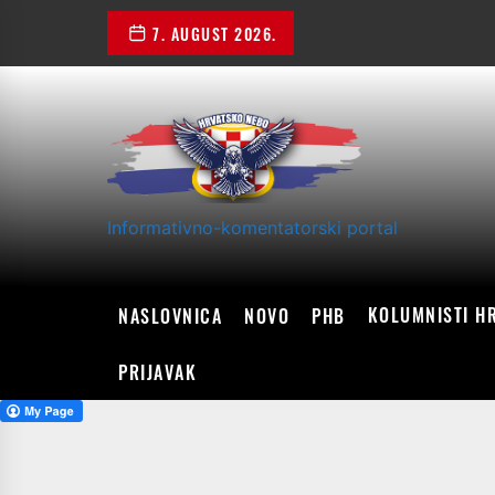
Skip
7. AUGUST 2026.
to
the
content
Informativno-komentatorski portal
KOLUMNISTI H
NASLOVNICA
NOVO
PHB
PRIJAVAK