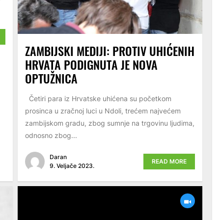
ZAMBIJSKI MEDIJI: PROTIV UHIĆENIH
HRVATA PODIGNUTA JE NOVA
OPTUŽNICA
Četiri para iz Hrvatske uhićena su početkom
prosinca u zračnoj luci u Ndoli, trećem najvećem
zambijskom gradu, zbog sumnje na trgovinu ljudima,
odnosno zbog...
Daran
READ MORE
9. Veljače 2023.