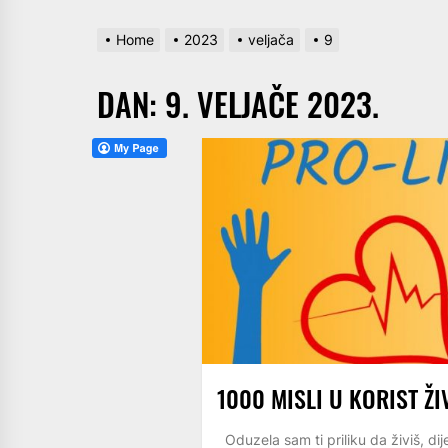
Home
2023
veljača
9
DAN:
9. VELJAČE 2023.
1000 MISLI U KORIST ŽI
Oduzela sam ti priliku da živiš, dije