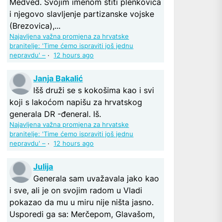
Medved. Svojim imenom štiti plenkovića
i njegovo slavljenje partizanske vojske
(Brezovica),...
Najavljena važna promjena za hrvatske
branitelje: 'Time ćemo ispraviti još jednu
nepravdu' –
·
12 hours ago
Janja Bakalić
Išš druži se s kokošima kao i svi
koji s lakoćom napišu za hrvatskog
generala DR -đeneral. Iš.
Najavljena važna promjena za hrvatske
branitelje: 'Time ćemo ispraviti još jednu
nepravdu' –
·
12 hours ago
Julija
Generala sam uvažavala jako kao
i sve, ali je on svojim radom u Vladi
pokazao da mu u miru nije ništa jasno.
Usporedi ga sa: Merčepom, Glavašom,