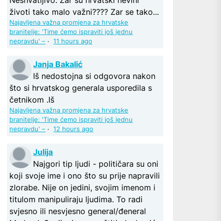
životi tako malo važni???? Zar se tako...
Najavljena važna promjena za hrvatske
branitelje: 'Time ćemo ispraviti još jednu
nepravdu' –
·
11 hours ago
Janja Bakalić
Iš nedostojna si odgovora nakon
što si hrvatskog generala usporedila s
četnikom .Iš
Najavljena važna promjena za hrvatske
branitelje: 'Time ćemo ispraviti još jednu
nepravdu' –
·
12 hours ago
Julija
Najgori tip ljudi - političara su oni
koji svoje ime i ono što su prije napravili
zlorabe. Nije on jedini, svojim imenom i
titulom manipuliraju ljudima. To radi
svjesno ili nesvjesno general/đeneral