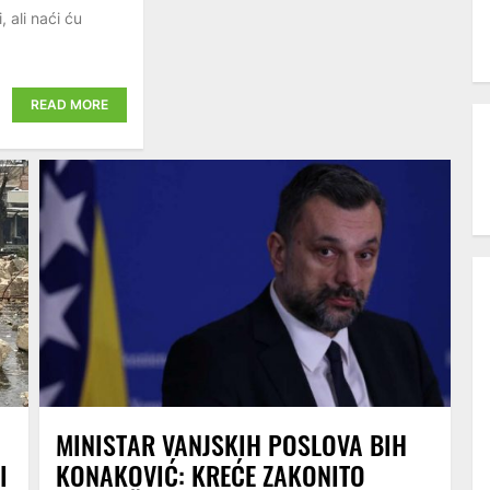
, ali naći ću
READ MORE
MINISTAR VANJSKIH POSLOVA BIH
I
KONAKOVIĆ: KREĆE ZAKONITO