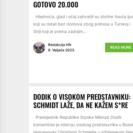
GOTOVO 20.000
Hladnoća, glad i očaj zahvatili su stotine tisuća lju
koji su ostali bez domova zbog potresa u Turskoj i
Siriji koji je prema zadnjim...
Redakcija HN
READ MORE
9. Veljače 2023.
DODIK O VISOKOM PREDSTAVNIKU:
SCHMIDT LAŽE, DA NE KAŽEM S*RE
Predsjednik Republike Srpske Milorad Dodik
komentirao je intervju visokog predstavnika u Bosni
Hercegovini Christiana Schmidta u srbijanskom list