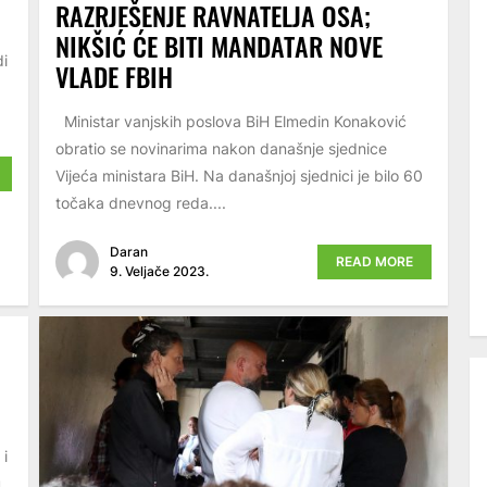
RAZRJEŠENJE RAVNATELJA OSA;
NIKŠIĆ ĆE BITI MANDATAR NOVE
di
VLADE FBIH
Ministar vanjskih poslova BiH Elmedin Konaković
obratio se novinarima nakon današnje sjednice
Vijeća ministara BiH. Na današnjoj sjednici je bilo 60
točaka dnevnog reda....
Daran
READ MORE
9. Veljače 2023.
 i
u