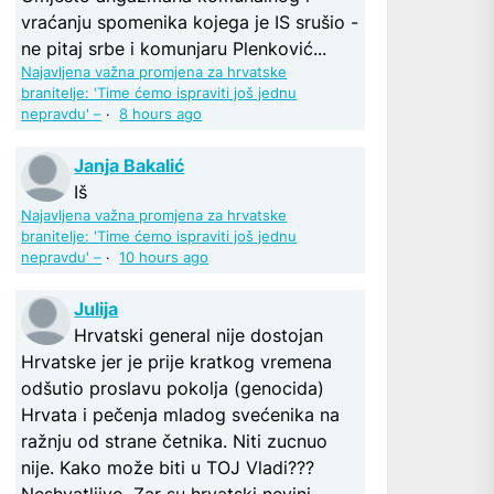
vraćanju spomenika kojega je IS srušio -
ne pitaj srbe i komunjaru Plenković...
Najavljena važna promjena za hrvatske
branitelje: 'Time ćemo ispraviti još jednu
nepravdu' –
·
8 hours ago
Janja Bakalić
Iš
Najavljena važna promjena za hrvatske
branitelje: 'Time ćemo ispraviti još jednu
nepravdu' –
·
10 hours ago
Julija
Hrvatski general nije dostojan
Hrvatske jer je prije kratkog vremena
odšutio proslavu pokolja (genocida)
Hrvata i pečenja mladog svećenika na
ražnju od strane četnika. Niti zucnuo
nije. Kako može biti u TOJ Vladi???
Neshvatljivo. Zar su hrvatski nevini