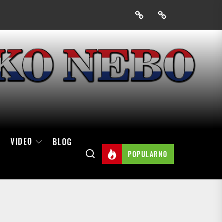
Prijavak
Skini
mobilnu
aplikaciju
Hrvatskog
neba
VIDEO
BLOG
POPULARNO