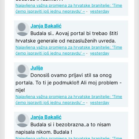
Najavljena važna promjena za hrvatske branitelje: 'Time
ćemo ispraviti još jednu nepravdu' –
·
yesterday
Janja Bakalić
Budala si.. Aovaj portal bi trebao štiti
hrvatske generale od nezasluženih uvreda.
Najavljena važna promjena za hrvatske branitelje: 'Time
ćemo ispraviti još jednu nepravdu' –
·
yesterday
Julija
Donosiš ovamo prljavi stil sa onog
portala. To ti je podmuklo!! Ali moj problem -
nije!
Najavljena važna promjena za hrvatske branitelje: 'Time
ćemo ispraviti još jednu nepravdu' –
·
yesterday
Janja Bakalić
Budala si i bezobrazna..a to nisam
napisala nikom. Budala !
Najavljena važna promjena za hrvatske branitelje: 'Time