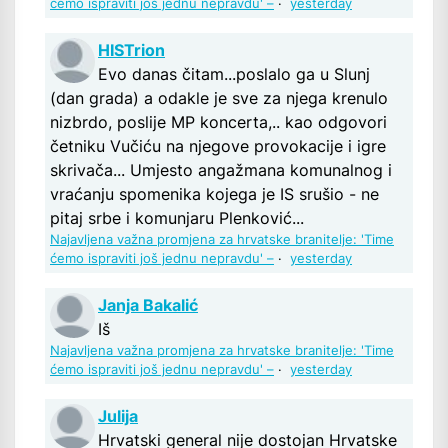
ćemo ispraviti još jednu nepravdu' –
·
yesterday
HISTrion
Evo danas čitam...poslalo ga u Slunj
(dan grada) a odakle je sve za njega krenulo
nizbrdo, poslije MP koncerta,.. kao odgovori
četniku Vučiću na njegove provokacije i igre
skrivača... Umjesto angažmana komunalnog i
vraćanju spomenika kojega je IS srušio - ne
pitaj srbe i komunjaru Plenković...
Najavljena važna promjena za hrvatske branitelje: 'Time
ćemo ispraviti još jednu nepravdu' –
·
yesterday
Janja Bakalić
Iš
Najavljena važna promjena za hrvatske branitelje: 'Time
ćemo ispraviti još jednu nepravdu' –
·
yesterday
Julija
Hrvatski general nije dostojan Hrvatske