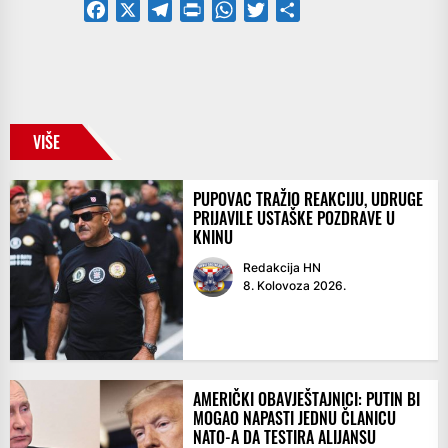
Facebook
X
Telegram
PrintFriendly
WhatsApp
Twitter
Share
VIŠE
PUPOVAC TRAŽIO REAKCIJU, UDRUGE
PRIJAVILE USTAŠKE POZDRAVE U
KNINU
Redakcija HN
8. Kolovoza 2026.
AMERIČKI OBAVJEŠTAJNICI: PUTIN BI
MOGAO NAPASTI JEDNU ČLANICU
NATO-A DA TESTIRA ALIJANSU