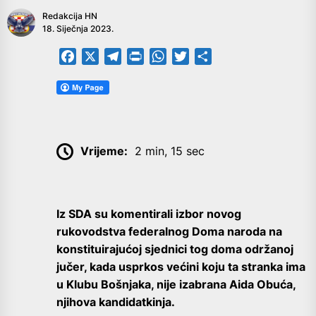
Redakcija HN
18. Siječnja 2023.
Facebook
X
Telegram
PrintFriendly
WhatsApp
Twitter
Share
Vrijeme:
2 min, 15 sec
Iz SDA su komentirali izbor novog
rukovodstva federalnog Doma naroda na
konstituirajućoj sjednici tog doma održanoj
jučer, kada usprkos većini koju ta stranka ima
u Klubu Bošnjaka, nije izabrana Aida Obuća,
njihova kandidatkinja.