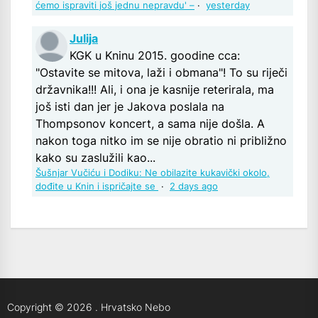
ćemo ispraviti još jednu nepravdu' –
·
yesterday
Julija
KGK u Kninu 2015. goodine cca:
"Ostavite se mitova, laži i obmana"! To su riječi
državnika!!! Ali, i ona je kasnije reterirala, ma
još isti dan jer je Jakova poslala na
Thompsonov koncert, a sama nije došla. A
nakon toga nitko im se nije obratio ni približno
kako su zaslužili kao...
Šušnjar Vučiću i Dodiku: Ne obilazite kukavički okolo,
dođite u Knin i ispričajte se
·
2 days ago
Copyright © 2026
.
Hrvatsko Nebo