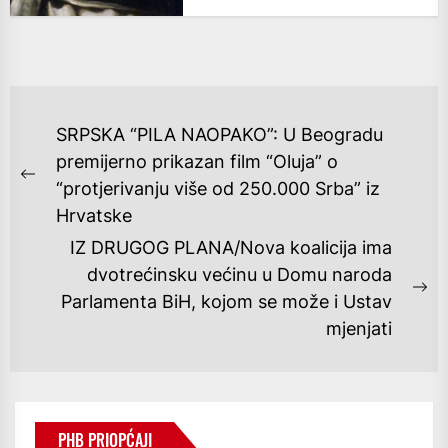
NAVIGACIJA
SRPSKA “PILA NAOPAKO”: U Beogradu
OBJAVA
premijerno prikazan film “Oluja” o
Previous
“protjerivanju više od 250.000 Srba” iz
post:
Hrvatske
IZ DRUGOG PLANA/Nova koalicija ima
dvotrećinsku većinu u Domu naroda
Ne
Parlamenta BiH, kojom se može i Ustav
po
mjenjati
PHB PRIOPĆAJI