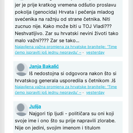
jer je prije kratkog vremena odšutio proslavu
pokolja (genocida) Hrvata i pečenja mladog
svećenika na ražnju od strane četnika. Niti
zucnuo nije. Kako može biti u TOJ Vladi???
Neshvatljivo. Zar su hrvatski nevini životi tako
malo važni???? Zar se tako...
Najavljena važna promjena za hrvatske branitelje: 'Time
ćemo ispraviti još jednu nepravdu' –
·
yesterday
Janja Bakalić
Iš nedostojna si odgovora nakon što si
hrvatskog generala usporedila s četnikom .Iš
Najavljena važna promjena za hrvatske branitelje: 'Time
ćemo ispraviti još jednu nepravdu' –
·
yesterday
Julija
Najgori tip ljudi - političara su oni koji
svoje ime i ono što su prije napravili zlorabe.
Nije on jedini, svojim imenom i titulom