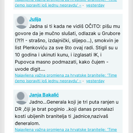
ćemo ispraviti još jednu nepravdu' –
·
yesterday
Julija
Jadna si ti kada ne vidiš OČITO: pišu mu
govore da je mučno slušati, odlazak u Grubore
(?!?! - strašno, izdajnički, slijepo...), smokvin je
list Plenkoviću za sve što ovaj radi. Stigli su u
10 godina i ukinuti kunu, i izglasati IK, i
Pupovca masno podmazati, kako čujem -
uvode digit....
Najavljena važna promjena za hrvatske branitelje: 'Time
ćemo ispraviti još jednu nepravdu' –
·
yesterday
Janja Bakalić
Jadno...Generala koji je tri puta ranjen u
DR ,čiji je brat poginio ..koji danas pronalazi
kosti ubijenih branitelja ti ,jadnice,nazivaš
đeneralom.
Najavljena važna promjena za hrvatske branitelje: 'Time