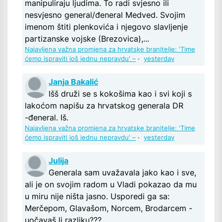
manipuliraju ljudima. To radi svjesno ili
nesvjesno general/đeneral Medved. Svojim
imenom štiti plenkovića i njegovo slavljenje
partizanske vojske (Brezovica),...
Najavljena važna promjena za hrvatske branitelje: 'Time
ćemo ispraviti još jednu nepravdu' –
·
yesterday
Janja Bakalić
Išš druži se s kokošima kao i svi koji s
lakoćom napišu za hrvatskog generala DR
-đeneral. Iš.
Najavljena važna promjena za hrvatske branitelje: 'Time
ćemo ispraviti još jednu nepravdu' –
·
yesterday
Julija
Generala sam uvažavala jako kao i sve,
ali je on svojim radom u Vladi pokazao da mu
u miru nije ništa jasno. Usporedi ga sa:
Merčepom, Glavašom, Norcem, Brodarcem -
uočavaš li razliku???