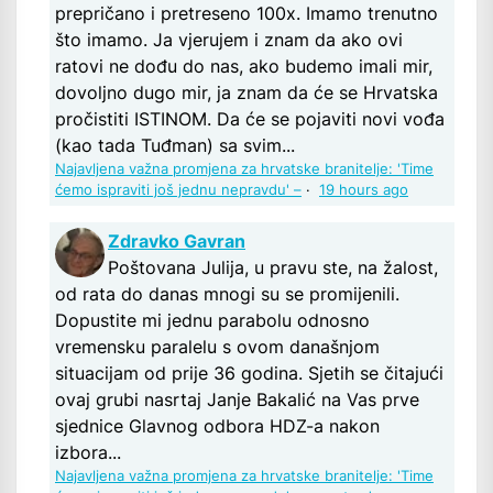
prepričano i pretreseno 100x. Imamo trenutno
što imamo. Ja vjerujem i znam da ako ovi
ratovi ne dođu do nas, ako budemo imali mir,
dovoljno dugo mir, ja znam da će se Hrvatska
pročistiti ISTINOM. Da će se pojaviti novi vođa
(kao tada Tuđman) sa svim...
Najavljena važna promjena za hrvatske branitelje: 'Time
ćemo ispraviti još jednu nepravdu' –
·
19 hours ago
Zdravko Gavran
Poštovana Julija, u pravu ste, na žalost,
od rata do danas mnogi su se promijenili.
Dopustite mi jednu parabolu odnosno
vremensku paralelu s ovom današnjom
situacijam od prije 36 godina. Sjetih se čitajući
ovaj grubi nasrtaj Janje Bakalić na Vas prve
sjednice Glavnog odbora HDZ-a nakon
izbora...
Najavljena važna promjena za hrvatske branitelje: 'Time