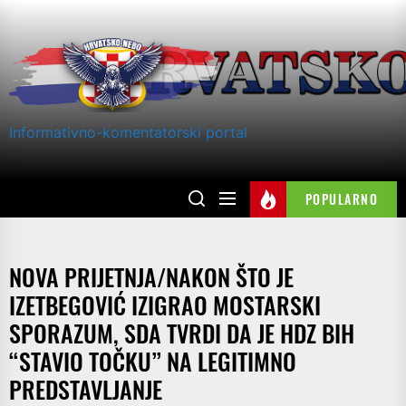
Skip
to
the
content
Informativno-komentatorski portal
POPULARNO
NOVA PRIJETNJA/NAKON ŠTO JE
IZETBEGOVIĆ IZIGRAO MOSTARSKI
SPORAZUM, SDA TVRDI DA JE HDZ BIH
“STAVIO TOČKU” NA LEGITIMNO
PREDSTAVLJANJE