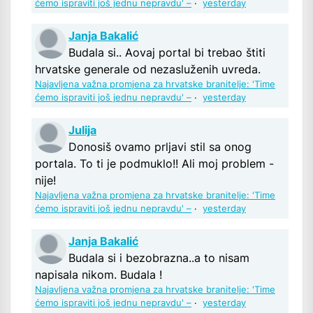
ćemo ispraviti još jednu nepravdu' –
·
yesterday
Janja Bakalić
Budala si.. Aovaj portal bi trebao štiti
hrvatske generale od nezasluženih uvreda.
Najavljena važna promjena za hrvatske branitelje: 'Time
ćemo ispraviti još jednu nepravdu' –
·
yesterday
Julija
Donosiš ovamo prljavi stil sa onog
portala. To ti je podmuklo!! Ali moj problem -
nije!
Najavljena važna promjena za hrvatske branitelje: 'Time
ćemo ispraviti još jednu nepravdu' –
·
yesterday
Janja Bakalić
Budala si i bezobrazna..a to nisam
napisala nikom. Budala !
Najavljena važna promjena za hrvatske branitelje: 'Time
ćemo ispraviti još jednu nepravdu' –
·
yesterday