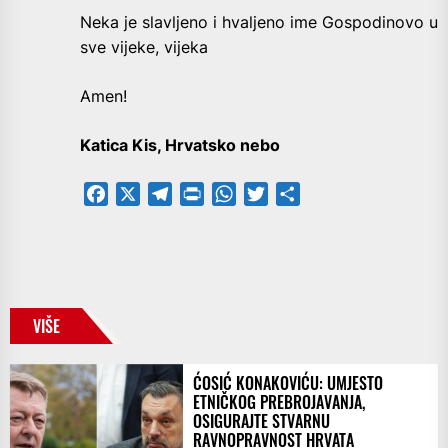
Neka je slavljeno i hvaljeno ime Gospodinovo u
sve vijeke, vijeka
Amen!
Katica Kis, Hrvatsko nebo
Facebook
X
Telegram
PrintFriendly
WhatsApp
Twitter
Share
VIŠE
ĆOSIĆ KONAKOVIĆU: UMJESTO
ETNIČKOG PREBROJAVANJA,
OSIGURAJTE STVARNU
RAVNOPRAVNOST HRVATA