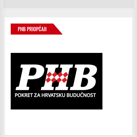
po
PHB PRIOPĆAJI