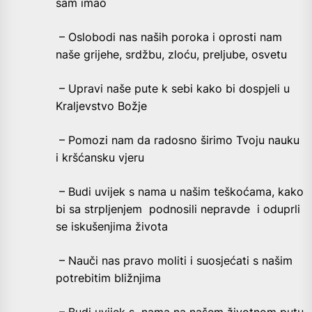
sam imao
– Oslobodi nas naših poroka i oprosti nam
naše grijehe, srdžbu, zloću, preljube, osvetu
– Upravi naše pute k sebi kako bi dospjeli u
Kraljevstvo Božje
– Pomozi nam da radosno širimo Tvoju nauku
i kršćansku vjeru
– Budi uvijek s nama u našim teškoćama, kako
bi sa strpljenjem podnosili nepravde i oduprli
se iskušenjima života
– Nauči nas pravo moliti i suosjećati s našim
potrebitim bližnjima
– Budi uvijek s nama na našem životnom putu