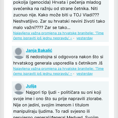
pokolja (genocida) Hrvata i pečenja mladog
svećenika na ražnju od strane četnika. Niti
zucnuo nije. Kako može biti u TOJ Vladi???
Neshvatljivo. Zar su hrvatski nevini životi tako
malo važni???? Zar se tako...
Najavljena važna promjena za hrvatske branitelje: 'Time
ćemo ispraviti još jednu nepravdu' –
·
yesterday
Janja Bakalić
Iš nedostojna si odgovora nakon što si
hrvatskog generala usporedila s četnikom .Iš
Najavljena važna promjena za hrvatske branitelje: 'Time
ćemo ispraviti još jednu nepravdu' –
·
yesterday
Julija
Najgori tip ljudi - političara su oni koji
svoje ime i ono što su prije napravili zlorabe.
Nije on jedini, svojim imenom i titulom
manipuliraju ljudima. To radi svjesno ili
nesvjesno general/đeneral Medved. Svojim