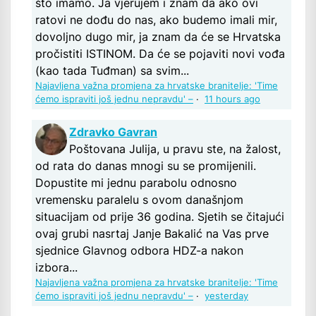
što imamo. Ja vjerujem i znam da ako ovi
ratovi ne dođu do nas, ako budemo imali mir,
dovoljno dugo mir, ja znam da će se Hrvatska
pročistiti ISTINOM. Da će se pojaviti novi vođa
(kao tada Tuđman) sa svim...
Najavljena važna promjena za hrvatske branitelje: 'Time
ćemo ispraviti još jednu nepravdu' –
·
11 hours ago
Zdravko Gavran
Poštovana Julija, u pravu ste, na žalost,
od rata do danas mnogi su se promijenili.
Dopustite mi jednu parabolu odnosno
vremensku paralelu s ovom današnjom
situacijam od prije 36 godina. Sjetih se čitajući
ovaj grubi nasrtaj Janje Bakalić na Vas prve
sjednice Glavnog odbora HDZ-a nakon
izbora...
Najavljena važna promjena za hrvatske branitelje: 'Time
ćemo ispraviti još jednu nepravdu' –
·
yesterday