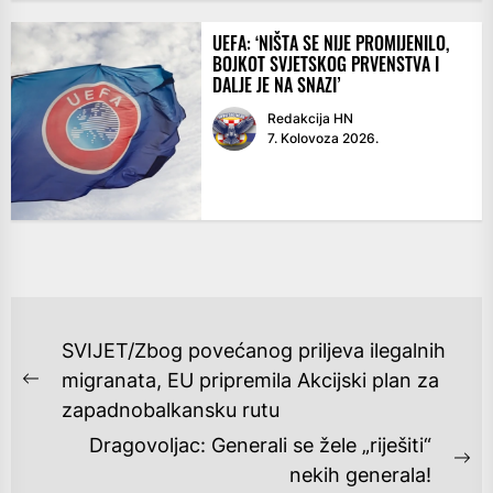
UEFA: ‘NIŠTA SE NIJE PROMIJENILO,
BOJKOT SVJETSKOG PRVENSTVA I
DALJE JE NA SNAZI’
Redakcija HN
7. Kolovoza 2026.
NAVIGACIJA
SVIJET/Zbog povećanog priljeva ilegalnih
OBJAVA
migranata, EU pripremila Akcijski plan za
Previous
zapadnobalkansku rutu
post:
Dragovoljac: Generali se žele „riješiti“
Ne
nekih generala!