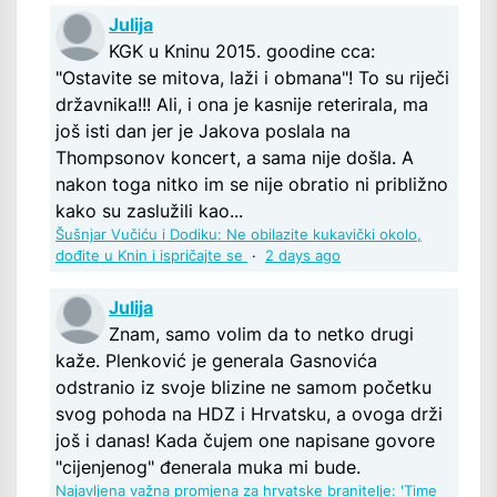
Julija
KGK u Kninu 2015. goodine cca:
"Ostavite se mitova, laži i obmana"! To su riječi
državnika!!! Ali, i ona je kasnije reterirala, ma
još isti dan jer je Jakova poslala na
Thompsonov koncert, a sama nije došla. A
nakon toga nitko im se nije obratio ni približno
kako su zaslužili kao...
Šušnjar Vučiću i Dodiku: Ne obilazite kukavički okolo,
dođite u Knin i ispričajte se
·
2 days ago
Julija
Znam, samo volim da to netko drugi
kaže. Plenković je generala Gasnovića
odstranio iz svoje blizine ne samom početku
svog pohoda na HDZ i Hrvatsku, a ovoga drži
još i danas! Kada čujem one napisane govore
"cijenjenog" đenerala muka mi bude.
Najavljena važna promjena za hrvatske branitelje: 'Time