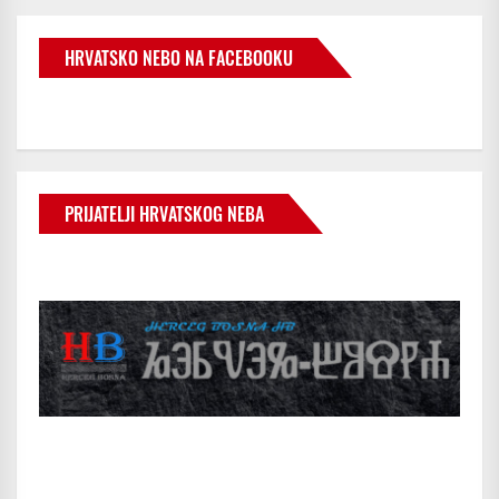
HRVATSKO NEBO NA FACEBOOKU
PRIJATELJI HRVATSKOG NEBA