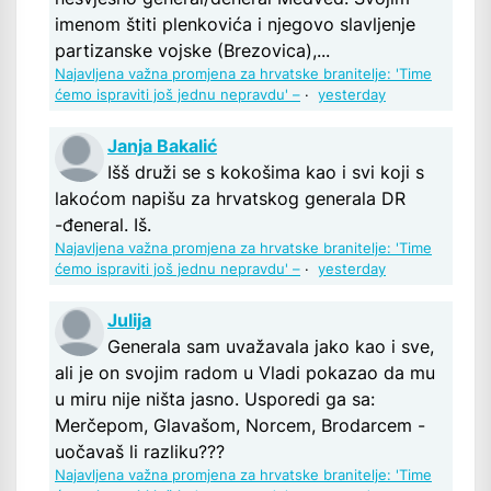
imenom štiti plenkovića i njegovo slavljenje
partizanske vojske (Brezovica),...
Najavljena važna promjena za hrvatske branitelje: 'Time
ćemo ispraviti još jednu nepravdu' –
·
yesterday
Janja Bakalić
Išš druži se s kokošima kao i svi koji s
lakoćom napišu za hrvatskog generala DR
-đeneral. Iš.
Najavljena važna promjena za hrvatske branitelje: 'Time
ćemo ispraviti još jednu nepravdu' –
·
yesterday
Julija
Generala sam uvažavala jako kao i sve,
ali je on svojim radom u Vladi pokazao da mu
u miru nije ništa jasno. Usporedi ga sa:
Merčepom, Glavašom, Norcem, Brodarcem -
uočavaš li razliku???
Najavljena važna promjena za hrvatske branitelje: 'Time