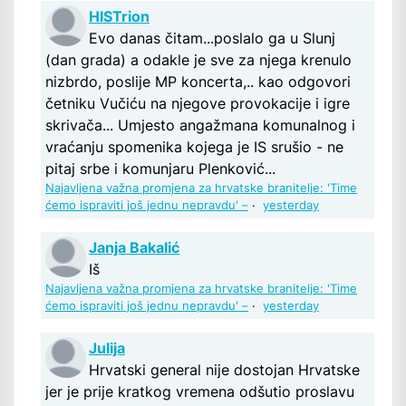
HISTrion
Evo danas čitam...poslalo ga u Slunj
(dan grada) a odakle je sve za njega krenulo
nizbrdo, poslije MP koncerta,.. kao odgovori
četniku Vučiću na njegove provokacije i igre
skrivača... Umjesto angažmana komunalnog i
vraćanju spomenika kojega je IS srušio - ne
pitaj srbe i komunjaru Plenković...
Najavljena važna promjena za hrvatske branitelje: 'Time
ćemo ispraviti još jednu nepravdu' –
·
yesterday
Janja Bakalić
Iš
Najavljena važna promjena za hrvatske branitelje: 'Time
ćemo ispraviti još jednu nepravdu' –
·
yesterday
Julija
Hrvatski general nije dostojan Hrvatske
jer je prije kratkog vremena odšutio proslavu