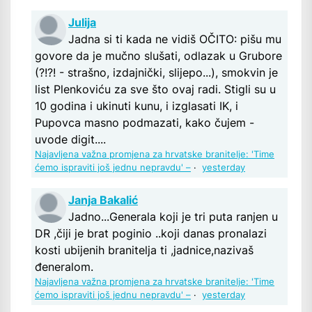
Julija
Jadna si ti kada ne vidiš OČITO: pišu mu
govore da je mučno slušati, odlazak u Grubore
(?!?! - strašno, izdajnički, slijepo...), smokvin je
list Plenkoviću za sve što ovaj radi. Stigli su u
10 godina i ukinuti kunu, i izglasati IK, i
Pupovca masno podmazati, kako čujem -
uvode digit....
Najavljena važna promjena za hrvatske branitelje: 'Time
ćemo ispraviti još jednu nepravdu' –
·
yesterday
Janja Bakalić
Jadno...Generala koji je tri puta ranjen u
DR ,čiji je brat poginio ..koji danas pronalazi
kosti ubijenih branitelja ti ,jadnice,nazivaš
đeneralom.
Najavljena važna promjena za hrvatske branitelje: 'Time
ćemo ispraviti još jednu nepravdu' –
·
yesterday