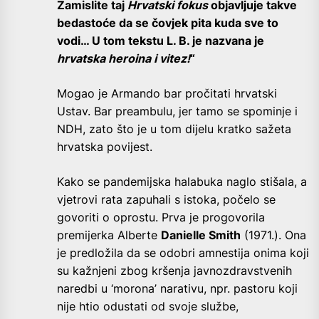
Zamislite taj
Hrvatski fokus
objavljuje takve
bedastoće da se čovjek pita kuda sve to
vodi… U tom tekstu L. B. je nazvana je
hrvatska heroina i vitez!
“
Mogao je Armando bar pročitati hrvatski
Ustav. Bar preambulu, jer tamo se spominje i
NDH, zato što je u tom dijelu kratko sažeta
hrvatska povijest.
Kako se pandemijska halabuka naglo stišala, a
vjetrovi rata zapuhali s istoka, počelo se
govoriti o oprostu. Prva je progovorila
premijerka Alberte
Danielle Smith
(1971.). Ona
je predložila da se odobri amnestija onima koji
su kažnjeni zbog kršenja javnozdravstvenih
naredbi u ‘morona’ narativu, npr. pastoru koji
nije htio odustati od svoje službe,