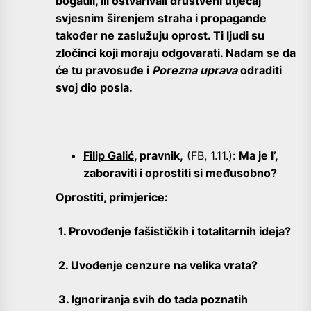
bogatili, ili ostvarivali društveni utjecaj
svjesnim širenjem straha i propagande
također ne zaslužuju oprost. Ti ljudi su
zločinci koji moraju odgovarati. Nadam se da
će tu pravosuđe i
Porezna uprava
odraditi
svoj dio posla.
Filip Galić
, pravnik,
(FB, 1.11.):
Ma je l’,
zaboraviti i oprostiti si međusobno?
Oprostiti, primjerice:
1. Provođenje fašističkih i totalitarnih ideja?
2. Uvođenje cenzure na velika vrata?
3. Ignoriranja svih do tada poznatih