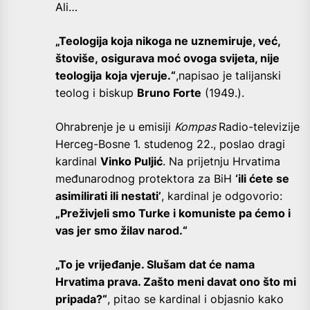
Ali…
„Teologija koja nikoga ne uznemiruje, već,
štoviše, osigurava moć ovoga svijeta, nije
teologija
koja vjeruje.“
,napisao je talijanski
teolog i biskup
Bruno Forte
(1949.).
Ohrabrenje je u
emisiji
Kompas
Radio-televizije
Herceg-Bosne
1. studenog 22., poslao dragi
kardinal
Vinko Puljić
. Na prijetnju Hrvatima
međunarodnog protektora za BiH
‘ili ćete se
asimilirati ili nestati’
, kardinal je odgovorio:
„
Preživjeli smo Turke i komuniste pa ćemo i
vas jer smo žilav narod.“
„To je vrijeđanje. Slušam dat će nama
Hrvatima prava. Zašto meni davat ono što mi
pripada?“
, pitao se kardinal i objasnio kako