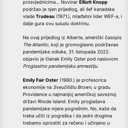
prosvjednicima… Novinar
Elliott Knopp
podržao je njen prijedlog, ali šef kanadske
vlade
Trudeau
(1971.), mlađahni lider WEF-a, i
dalje gura ovu suludu doktrinu.
Na ovaj prijedlog iz Alberte, američki časopis
The Atlantic
, koji je gromoglasno podržavao
pandemijske odluke, 31. listopada 2022.
objavio je članak Emily Oster pod naslovom
Proglasimo pandemijsku amnestiju
.
Emily Fair Oster
(1980.) je profesorica
ekonomije na
Sveučilištu Brown
, u gradu
Providence u najmanjoj američkoj saveznoj
državi Rhode Island. Emily proglašava
pandemijske mjere pogrešnim. No, kaže da
treba učiti iz pogreška i da jedni drugima
trebamo oprostiti za rečeno i učinjeno u