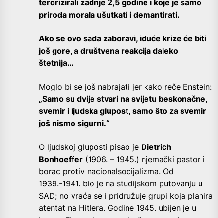
terorizirali zadnje 2,5 godine i koje je samo
priroda morala ušutkati i demantirati.
Ako se ovo sada zaboravi, iduće krize će biti
još gore, a društvena reakcija daleko
štetnija…
Moglo bi se još nabrajati jer kako reče Enstein:
„
Samo su dvije stvari na svijetu beskonačne,
svemir i ljudska glupost, samo što za svemir
još nismo sigurni.“
O ljudskoj gluposti pisao je
Dietrich
Bonhoeffer
(1906. – 1945.) njemački pastor i
borac protiv nacionalsocijalizma. Od
1939.-1941. bio je na studijskom putovanju u
SAD; no vraća se i pridružuje grupi koja planira
atentat na Hitlera. Godine 1945. ubijen je u