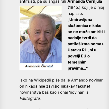
antifšisti, pa su angažirali
Armanda Černjula
(1945.) koji
je o njoj
napisao:
„Umirovljena
službenica nikako
se ne može smiriti i
nadalje tvrdi da
antifašizma nema u
Ustavu RH, ni u
povelji EU o
temeljnim
pravima…“
Iako na Wikipedii piše da je Armando novinar,
on nikada nije završio nikakav fakultet
novinarstva baš kao i onaj ‘novinar’ iz
Faktografa
.