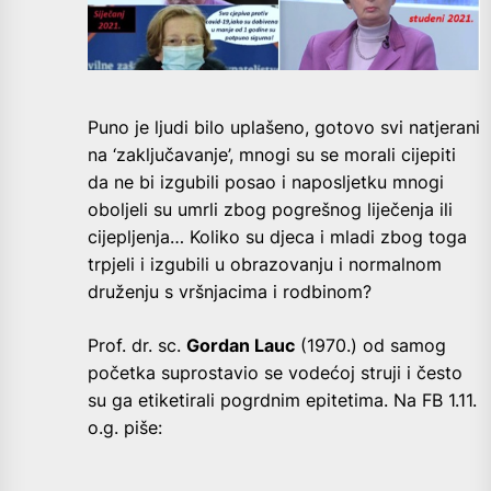
Puno je ljudi bilo uplašeno, gotovo svi natjerani
na ‘zaključavanje’, mnogi su se morali cijepiti
da ne bi izgubili posao i naposljetku mnogi
oboljeli su umrli zbog pogrešnog liječenja ili
cijepljenja… Koliko su djeca i mladi zbog toga
trpjeli i izgubili u obrazovanju i normalnom
druženju s vršnjacima i rodbinom?
Prof. dr. sc.
Gordan Lauc
(1970.) od samog
početka suprostavio se vodećoj struji i često
su ga etiketirali pogrdnim epitetima. Na FB 1.11.
o.g. piše: