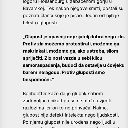
logoru Flossenburg u zabačenom gorju u
Bavarskoj. Tek nakon njegove smrti, postali su
poznati članci koje je pisao. Jedan od njih je
tekst o gluposti.
„Glupost je opasniji neprijatelj dobra nego zlo.
Protiv zla možemo protestirati, možemo ga
raskrinkati, možemo ga, ako ustreba, silom
spriječiti. Zlo nosi vazda u sebi klicu
samoraspadanja, budući da ostavlja u čovjeku
barem nelagodu. Protiv gluposti smo
bespomoćni.“
Bonhoeffer kaže da je glupak sobom
zadovoljan i nikad ga se ne može uvjeriti
razlozima jer on to ne prihvaća. Naime,
glupost nije defekt intelekta nego ljudskosti.
Po njemu glupost nije urođena nego ljudi u