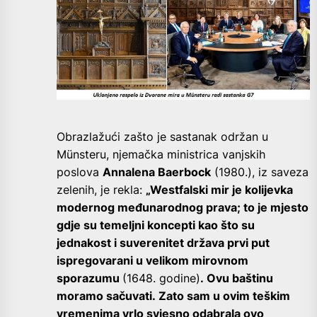
Obrazlažući zašto je sastanak održan u
Münsteru, njemačka ministrica vanjskih
poslova
Annalena Baerbock
(1980.), iz saveza
zelenih, je rekla:
„Westfalski mir
je kolijevka
modernog međunarodnog prava; to je mjesto
gdje su temeljni koncepti kao što su
jednakost i suverenitet država prvi put
ispregovarani u velikom mirovnom
sporazumu
(1648. godine)
. Ovu baštinu
moramo sačuvati. Zato sam u ovim teškim
vremenima vrlo svjesno odabrala ovo