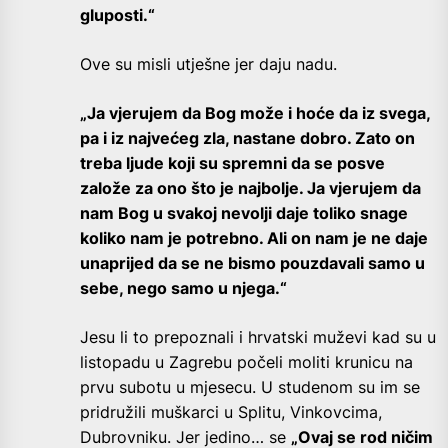
gluposti.“
Ove su misli utješne jer daju nadu.
„Ja vjerujem da Bog može i hoće da iz svega,
pa i iz najvećeg zla, nastane dobro. Zato on
treba ljude koji su spremni da se posve
založe za ono što je najbolje. Ja vjerujem da
nam Bog u svakoj nevolji daje toliko snage
koliko nam je potrebno. Ali on nam je ne daje
unaprijed da se ne bismo pouzdavali samo u
sebe, nego samo u njega.“
Jesu li to prepoznali i hrvatski muževi kad su u
listopadu u Zagrebu počeli moliti krunicu na
prvu subotu u mjesecu. U studenom su im se
pridružili muškarci u Splitu, Vinkovcima,
Dubrovniku. Jer jedino… se
„
Ovaj se rod ničim