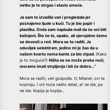
netko je to strgao i stavio smeće.
Ja sam to izvadila van i pregledala jer
poznajemo ljude u kući. Tu je bio papir i
plastika. Onda sam napisala mail da će oni biti
kažnjeni. Što će te, opako,
ali vjerojatno ćemo
se dovesti u red.
Mora se to raditi. Ja
oduvijek selektiram, jedino mi je žao da u
našem kvartu nema kante za bio otpad.
(Kako
je to moguće?)
Ništa se ne može preko noći,
moramo imati strpljenja i bit će dobro…“
Mora se raditi, veli gospođa. O, Milane!, ovi te
kopiraju. I oni hoće nešto delat, al’ ne ide, pa
ne ide. Kopija je kopija…