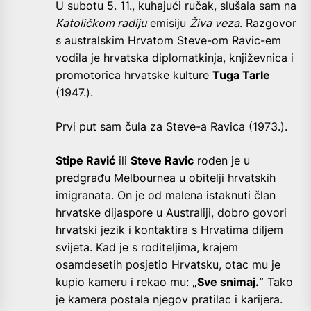
U subotu 5. 11., kuhajući ručak, slušala sam na
Katoličkom radiju
emisiju
Živa veza
. Razgovor
s australskim Hrvatom Steve-om Ravic-em
vodila je hrvatska diplomatkinja, književnica i
promotorica hrvatske kulture
Tuga Tarle
(1947.).
Prvi put sam čula za Steve-a Ravica (1973.).
Stipe Ravić
ili
Steve Ravic
rođen je u
predgrađu Melbournea u obitelji hrvatskih
imigranata. On je od malena istaknuti član
hrvatske dijaspore u Australiji, dobro govori
hrvatski jezik i kontaktira s Hrvatima diljem
svijeta. Kad je s roditeljima, krajem
osamdesetih posjetio Hrvatsku, otac mu je
kupio kameru i rekao mu:
„Sve snimaj.“
Tako
je kamera postala njegov pratilac i karijera.