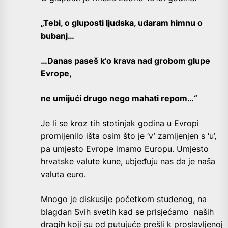
„Tebi, o gluposti ljudska, udaram himnu o
bubanj…
…Danas paseš k’o krava nad grobom glupe
Evrope,
ne umijući drugo nego mahati repom…“
Je li se kroz tih stotinjak godina u Evropi
promijenilo išta osim što je ‘v’ zamijenjen s ‘u’,
pa umjesto Evrope imamo Europu. Umjesto
hrvatske valute kune, ubjeđuju nas da je naša
valuta euro.
Mnogo je diskusije početkom studenog, na
blagdan Svih svetih kad se prisjećamo naših
dragih koji su od putujuće prešli k proslavljenoj