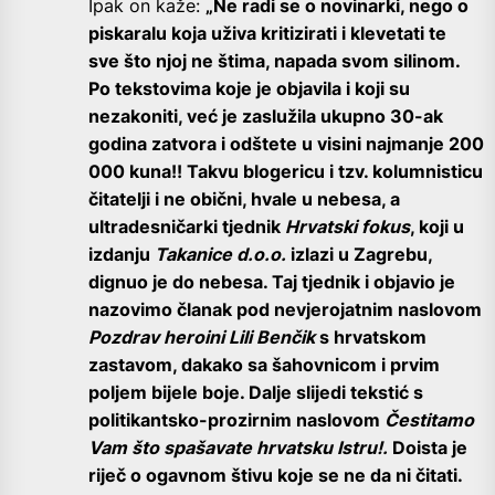
Ipak on kaže:
„N
e radi se o novinarki, nego o
piskaralu koja uživa kritizirati i klevetati te
sve što njoj ne štima, napada svom silinom.
Po tekstovima koje je objavila i koji su
nezakoniti, već je zaslužila ukupno 30-ak
godina zatvora i odštete u visini najmanje 200
000 kuna!! Takvu blogericu i tzv. kolumnisticu
čitatelji i ne obični, hvale u nebesa, a
ultradesničarki tjednik
Hrvatski fokus
, koji u
izdanju
Takanice d.o.o.
izlazi u Zagrebu,
dignuo je do nebesa. Taj tjednik i objavio je
nazovimo članak pod nevjerojatnim naslovom
Pozdrav heroini Lili Benčik
s hrvatskom
zastavom, dakako sa šahovnicom i prvim
poljem bijele boje. Dalje slijedi tekstić s
politikantsko-prozirnim naslovom
Čestitamo
Vam što spašavate hrvatsku Istru!.
Doista je
riječ o ogavnom štivu koje se ne da ni čitati.