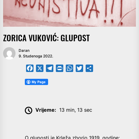
ZORICA VUKOVIĆ: GLUPOST
Daran
9. Studenoga 2022.
Facebook
X
Telegram
PrintFriendly
WhatsApp
Twitter
Share
Vrijeme:
13 min, 13 sec
O gluposti je Krleža zborio 1919. godine: