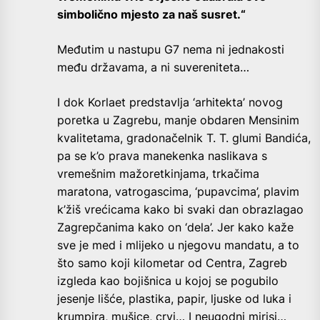
simbolično mjesto za naš susret.“
Međutim u nastupu G7 nema ni jednakosti
među državama, a ni suvereniteta…
I dok Korlaet predstavlja ‘arhitekta’ novog
poretka u Zagrebu, manje obdaren Mensinim
kvalitetama, gradonačelnik T. T. glumi Bandića,
pa se k’o prava manekenka naslikava s
vremešnim mažoretkinjama, trkačima
maratona, vatrogascima, ‘pupavcima’, plavim
k’žiš vrećicama kako bi svaki dan obrazlagao
Zagrepčanima kako on ‘dela’. Jer kako kaže
sve je med i mlijeko u njegovu mandatu, a to
što samo koji kilometar od Centra, Zagreb
izgleda kao bojišnica u kojoj se pogubilo
jesenje lišće, plastika, papir, ljuske od luka i
krumpira, mušice, crvi… I neugodni mirisi…