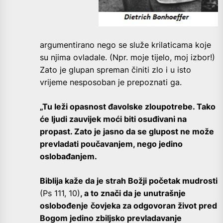
argumentirano nego se služe krilaticama koje
su njima ovladale. (Npr. moje tijelo, moj izbor!)
Zato je glupan spreman činiti zlo i u isto
vrijeme nesposoban je prepoznati ga.
„Tu leži opasnost đavolske zloupotrebe. Tako
će ljudi zauvijek moći biti osuđivani na
propast. Zato je jasno da se glupost ne može
prevladati poučavanjem, nego jedino
oslobađanjem.
Biblija kaže da je strah Božji početak mudrosti
(Ps 111, 10)
, a to znači da je unutrašnje
oslobođenje
čovjeka za odgovoran život pred
Bogom jedino zbiljsko prevladavanje