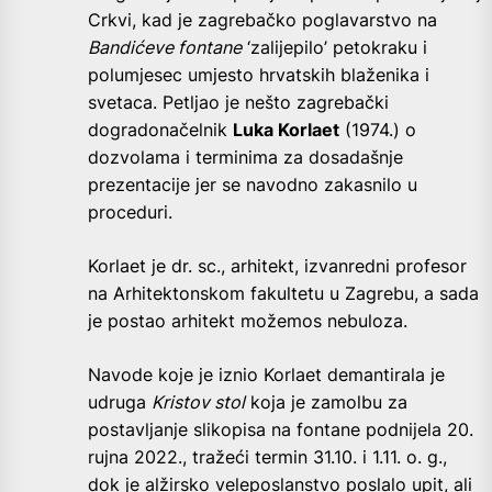
Crkvi, kad je zagrebačko poglavarstvo na
Bandićeve fontane
‘zalijepilo’ petokraku i
polumjesec umjesto hrvatskih blaženika i
svetaca. Petljao je nešto zagrebački
dogradonačelnik
Luka Korlaet
(1974.) o
dozvolama i terminima za dosadašnje
prezentacije jer se navodno zakasnilo u
proceduri.
Korlaet je dr. sc., arhitekt, izvanredni profesor
na Arhitektonskom fakultetu u Zagrebu, a sada
je postao arhitekt možemos nebuloza.
Navode koje je iznio Korlaet demantirala je
udruga
Kristov stol
koja je zamolbu za
postavljanje slikopisa na fontane podnijela 20.
rujna 2022., tražeći termin 31.10. i 1.11. o. g.,
dok je alžirsko veleposlanstvo poslalo upit, ali