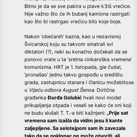
Bitno je da se sve pakira u plave k’žiš vrećice.
Nije važno što će ih bubanj kamiona rastrgati
kao što bi rastrgao vrećicu bilo koje boje.
Nakon ‘obećanih’ kazna, kao u nezavisnoj
Švicarskoj koju su takvom smatrali svi
diktatori (?), neki su konačno dočekali da se
ponovo vrate u ta ‘sretna cinkaroška vremena’
komunizma. HRT je 1. listopada, gle čuda!,
‘pronašao’ jednu takvu gospođu u središtu
grada, zastupnicu stanara i članicu možebitosa
u
Vijeću odbora August Šenoa
. Dotična
građanka
Đurđa Golubić
hvali novi model
prikupljanja otpada i veseli se kako će oni koji
ne budu slušali T. T.-a biti kažnjeni:
„Prije sat
vremena sam izašla da vidim jesu li kante
zaljepljene. Sa selotejpom sam ih zavezala
tako da se poklopac ne može otvoriti, ali