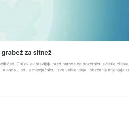
i grabež za sitnež
litičari. Oni uvijek stavljaju pred narode na pozornicu svijetle ciljev
A onda… odu u mjenjačnicu i sve velike ideje i obećanja mijenjaju 