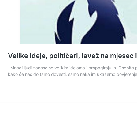
Velike ideje, političari, lavež na mjesec 
Mnogi ljudi zanose se velikim idejama i propagiraju ih. Osobito po
kako će nas do tamo dovesti, samo neka im ukažemo povjerenje. 