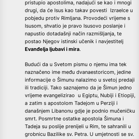
pristupio apostolima, nadajući se kao i mnogi
drugi, da će Isus kao takav povesti Izraelce u
pobjedu protiv Rimljana. Provodeći vrijeme s
Isusom, shvatio je pravo Isusovo poslanje i
napustio dotadašnji način razmišljanja, te
postao Njegov istinski učenik i navjestitelj
Evanđelja ljubavi i mira
.
Budući da u Svetom pismu o njemu ima tek
naznačeno ime među dvanaestoricom, jedine
informacije o Šimunu nalazimo u svetoj predaji
ili tradiciji. Tako saznajemo da je Šimun jedno
vrijeme evangelizirao u Egiptu, Nubiji i Etiopiji,
a zatim s apostolom Tadejom u Perziji i
današnjem Libanonu gdje je podnio mučeničku
smrt. Posmrtne ostatke apostola Šimuna i
Tadeja su poslije prenijeli u Rim, te sahranili u
grobnicu Bazilike sv. Petra. U umjetnosti se sv.