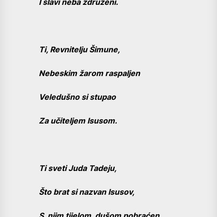
I slavi neba združeni.
Ti, Revnitelju Šimune,
Nebeskim žarom raspaljen
Veledušno si stupao
Za učiteljem Isusom.
Ti sveti Juda Tadeju,
Što brat si nazvan Isusov,
S njim tijelom, dušom pobraćen