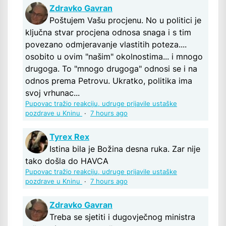
Zdravko Gavran
Poštujem Vašu procjenu. No u politici je
ključna stvar procjena odnosa snaga i s tim
povezano odmjeravanje vlastitih poteza....
osobito u ovim "našim" okolnostima... i mnogo
drugoga. To "mnogo drugoga" odnosi se i na
odnos prema Petrovu. Ukratko, politika ima
svoj vrhunac...
Pupovac tražio reakciju, udruge prijavile ustaške
pozdrave u Kninu
·
7 hours ago
Tyrex Rex
Istina bila je Božina desna ruka. Zar nije
tako došla do HAVCA
Pupovac tražio reakciju, udruge prijavile ustaške
pozdrave u Kninu
·
7 hours ago
Zdravko Gavran
Treba se sjetiti i dugovječnog ministra