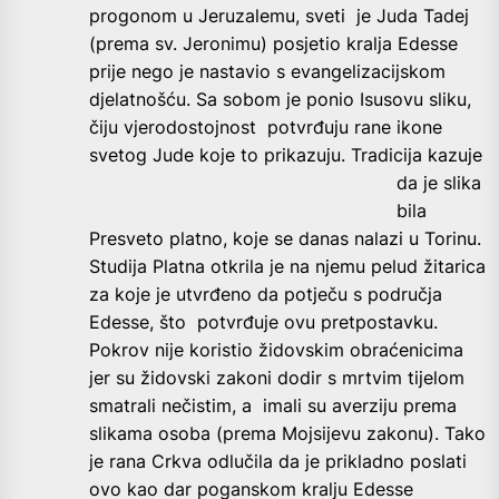
progonom u Jeruzalemu, sveti je Juda Tadej
(prema sv. Jeronimu) posjetio kralja Edesse
prije nego je nastavio s evangelizacijskom
djelatnošću.
Sa sobom je ponio Isusovu sliku,
čiju vjerodostojnost potvrđuju rane ikone
svetog Jude koje to prikazuju. Tradicija kazuje
da je slika
bila
Presveto platno, koje se danas nalazi u Torinu.
Studija Platna otkrila je na njemu pelud žitarica
za koje je utvrđeno da potječu s područja
Edesse, što potvrđuje ovu pretpostavku.
Pokrov nije koristio židovskim obraćenicima
jer su židovski zakoni dodir s mrtvim tijelom
smatrali nečistim, a imali su averziju prema
slikama osoba (prema Mojsijevu zakonu).
Tako
je rana Crkva odlučila da je prikladno poslati
ovo kao dar poganskom kralju Edesse