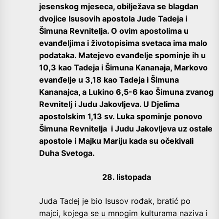
jesenskog mjeseca, obilježava se blagdan
dvojice Isusovih apostola Jude Tadeja i
Šimuna Revnitelja. O ovim apostolima u
evanđeljima i životopisima svetaca ima malo
podataka. Matejevo evanđelje spominje ih u
10,3 kao Tadeja i Šimuna Kananaja, Markovo
evanđelje u 3,18 kao Tadeja i Šimuna
Kananajca, a Lukino 6,5-6 kao Šimuna zvanog
Revnitelj i Judu Jakovljeva. U Djelima
apostolskim 1,13 sv. Luka spominje ponovo
Šimuna Revnitelja i Judu Jakovljeva uz ostale
apostole i Majku Mariju kada su očekivali
Duha Svetoga.
28. listopada
Juda Tadej je bio Isusov rođak, bratić po
majci, kojega se u mnogim kulturama naziva i