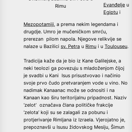
Evanđelje
u
Rimu
Egiptu
i
Mezopotamiji
, a prema nekim legendama i
drugdje. Umro je mučeničkom smrću,
prerezan pilom napola. Njegove relikvije se
nalaze u Bazilici
sv. Petra
u
Rimu
i u
Toulouseu
.
Tradicija kaže da je bio iz Kane Galilejske, a
neki teolozi ga povezuju s mladoženjom čijoj
je svadbi u Kani Isus prisustvovao i načinio
svoje prvo čudo pretvaranjem vode u vino. No
nadimak Kanaanac može se odnositi i na
Kanaan kao širu teritorijalnu pripadnost. Naziv
‘zelot’ označava člana političke frakcije
‘zelota’ koji su se zalagali za pobunu i
protjerivanje Rimljana iz Izraela. Vjerojatno je,
prepoznavši u Isusu židovskog Mesiju, Šimun