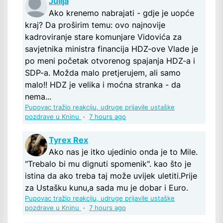
Julija
Ako krenemo nabrajati - gdje je uopće
kraj? Da proširim temu: ovo najnovije
kadroviranje stare komunjare Vidovića za
savjetnika ministra financija HDZ-ove Vlade je
po meni početak otvorenog spajanja HDZ-a i
SDP-a. Možda malo pretjerujem, ali samo
malo!! HDZ je velika i moćna stranka - da
nema...
Pupovac tražio reakciju, udruge prijavile ustaške
pozdrave u Kninu
·
7 hours ago
Tyrex Rex
Ako nas je itko ujedinio onda je to Mile.
"Trebalo bi mu dignuti spomenik". kao što je
istina da ako treba taj može uvijek uletiti.Prije
za Ustašku kunu,a sada mu je dobar i Euro.
Pupovac tražio reakciju, udruge prijavile ustaške
pozdrave u Kninu
·
7 hours ago