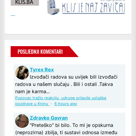
POSLJEDNJI KOMENTARI
Tyrex Rex
Izvođači radova su uvijek bili izvođači
radova u našem slučaju . Bili i ostali .Takva
nam je karma...
Pupovac tražio reakciju, udruge prijavile ustaške
pozdrave u Kninu
·
6 hours ago
Zdravko Gavran
"Preteško" bi bilo. To mi je opskurna
(neprozirna) zbilja, ti sustavi odnosa između