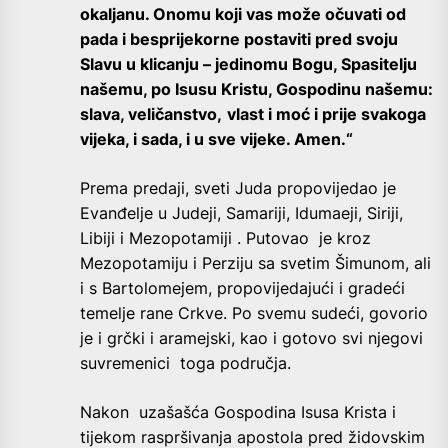
okaljanu. Onomu koji vas može očuvati od
pada i besprijekorne postaviti pred svoju
Slavu u klicanju – jedinomu Bogu, Spasitelju
našemu, po Isusu Kristu, Gospodinu našemu:
slava, veličanstvo,
vlast i moć i prije svakoga
vijeka, i sada, i u sve vijeke. Amen.“
Prema predaji, sveti Juda propovijedao je
Evanđelje u Judeji, Samariji, Idumaeji, Siriji,
Libiji i Mezopotamiji . Putovao je kroz
Mezopotamiju i Perziju sa svetim Šimunom, ali
i s Bartolomejem, propovijedajući i gradeći
temelje rane Crkve. Po svemu sudeći, govorio
je i grčki i aramejski, kao i gotovo svi njegovi
suvremenici toga područja.
Nakon uzašašća Gospodina Isusa Krista i
tijekom raspršivanja apostola pred židovskim