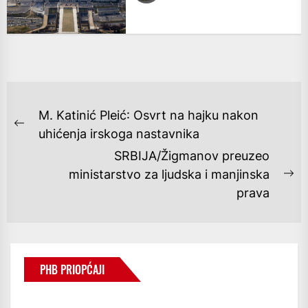
NAVIGACIJA
M. Katinić Pleić: Osvrt na hajku nakon
OBJAVA
Previous
uhićenja irskoga nastavnika
post:
SRBIJA/Žigmanov preuzeo
ministarstvo za ljudska i manjinska
Ne
prava
po
PHB PRIOPĆAJI