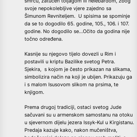
smrću, zatučen toljagom ili helebardom, zbog
svoje nepokolebljive vjere zajedno sa
Šimunom Revniteljem. U spisima se spominje
da se to dogodilo 65. godine, 105., 106. i 107.
godine. No dogodilo se…Očito da godina nije
točno određena.
Kasnije su njegovo tijelo dovezli u Rim i
postavili u kriptu Bazilike svetog Petra.
Sjekira, s kojom je često prikazan na slikama,
simbolizira način na koji je ubijen. Prikazuju ga
i s malom Isusovom slikom na prsima, te
knjigom.
Prema drugoj tradiciji, ostaci svetog Jude
sačuvani su u armenskom samostanu na otoku
u sjevernom dijelu jezera Issyk-Kul u Kirgistanu.
Predaja kazuje kako, nakon mučeništva,