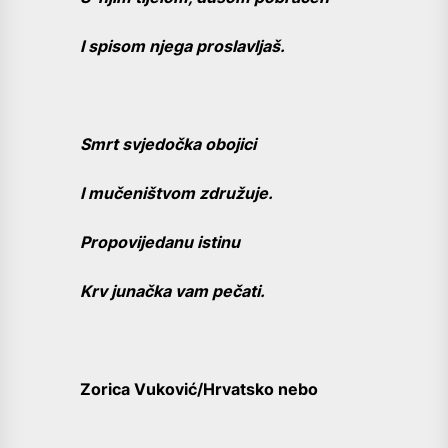
I spisom njega proslavljaš.
Smrt svjedočka obojici
I mučeništvom združuje.
Propovijedanu istinu
Krv junačka vam pečati.
Zorica Vuković/Hrvatsko nebo