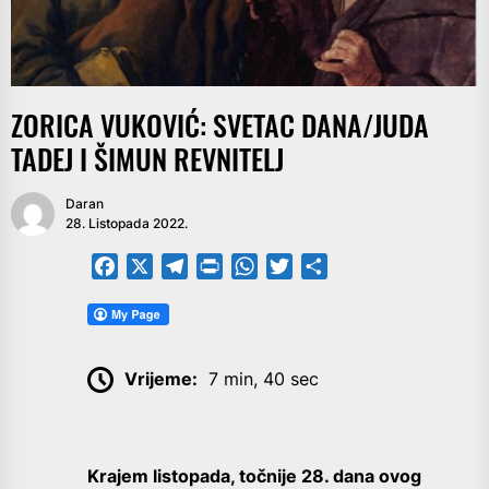
ZORICA VUKOVIĆ: SVETAC DANA/JUDA
TADEJ I ŠIMUN REVNITELJ
Daran
28. Listopada 2022.
Facebook
X
Telegram
PrintFriendly
WhatsApp
Twitter
Share
Vrijeme:
7 min, 40 sec
Krajem listopada, točnije 28. dana ovog