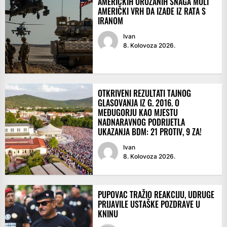
AMERIČKIH ORUŽANIH SNAGA MOLI
AMERIČKI VRH DA IZAĐE IZ RATA S
IRANOM
Ivan
8. Kolovoza 2026.
OTKRIVENI REZULTATI TAJNOG
GLASOVANJA IZ G. 2016. O
MEĐUGORJU KAO MJESTU
NADNARAVNOG PODRIJETLA
UKAZANJA BDM: 21 PROTIV, 9 ZA!
Ivan
8. Kolovoza 2026.
PUPOVAC TRAŽIO REAKCIJU, UDRUGE
PRIJAVILE USTAŠKE POZDRAVE U
KNINU