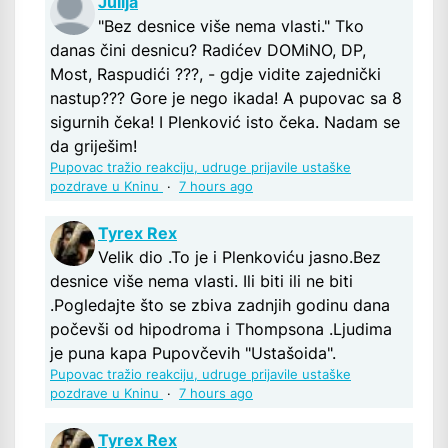
Julija
"Bez desnice više nema vlasti." Tko
danas čini desnicu? Radićev DOMiNO, DP,
Most, Raspudići ???, - gdje vidite zajednički
nastup??? Gore je nego ikada! A pupovac sa 8
sigurnih čeka! I Plenković isto čeka. Nadam se
da griješim!
Pupovac tražio reakciju, udruge prijavile ustaške
pozdrave u Kninu
·
7 hours ago
Tyrex Rex
Velik dio .To je i Plenkoviću jasno.Bez
desnice više nema vlasti. Ili biti ili ne biti
.Pogledajte što se zbiva zadnjih godinu dana
počevši od hipodroma i Thompsona .Ljudima
je puna kapa Pupovčevih "Ustašoida".
Pupovac tražio reakciju, udruge prijavile ustaške
pozdrave u Kninu
·
7 hours ago
Tyrex Rex