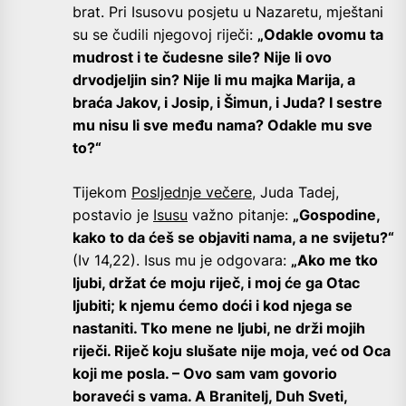
brat. Pri Isusovu posjetu u Nazaretu, mještani
su se čudili njegovoj riječi:
„Odakle ovomu ta
mudrost i te čudesne sile? Nije li ovo
drvodjeljin sin? Nije li mu majka Marija, a
braća Jakov, i Josip, i Šimun, i Juda? I sestre
mu nisu li sve među nama? Odakle mu sve
to?“
Tijekom
Posljednje večere
, Juda Tadej,
postavio je
Isusu
važno pitanje:
„Gospodine,
kako to da ćeš se objaviti nama, a ne svijetu?“
(Iv 14,22). Isus mu je odgovara:
„Ako me tko
ljubi, držat će moju riječ, i moj će ga Otac
ljubiti; k njemu ćemo doći i kod njega se
nastaniti. Tko mene ne ljubi, ne drži mojih
riječi. Riječ koju slušate nije moja, već od Oca
koji me posla. – Ovo sam vam govorio
boraveći s vama. A Branitelj, Duh Sveti,