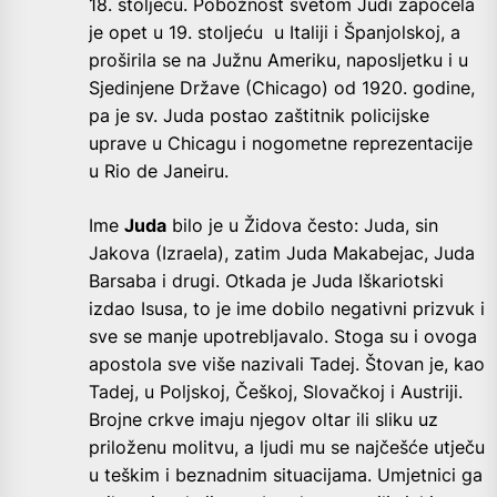
18. stoljeću. Pobožnost svetom Judi započela
je opet u 19. stoljeću u Italiji i Španjolskoj, a
proširila se na Južnu Ameriku, naposljetku i u
Sjedinjene Države (Chicago) od 1920. godine,
pa je sv. Juda postao zaštitnik policijske
uprave u Chicagu i nogometne reprezentacije
u Rio de Janeiru.
Ime
Juda
bilo je u Židova često: Juda, sin
Jakova (Izraela), zatim Juda Makabejac, Juda
Barsaba i drugi. Otkada je Juda Iškariotski
izdao Isusa, to je ime dobilo negativni prizvuk i
sve se manje upotrebljavalo. Stoga su i ovoga
apostola sve više nazivali Tadej. Štovan je, kao
Tadej, u Poljskoj, Češkoj, Slovačkoj i Austriji.
Brojne crkve imaju njegov oltar ili sliku uz
priloženu molitvu, a ljudi mu se najčešće utječu
u teškim i beznadnim situacijama.
Umjetnici ga