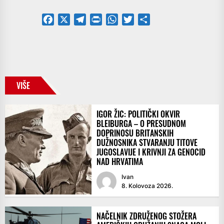
Facebook
X
Telegram
PrintFriendly
WhatsApp
Twitter
Share
VIŠE
IGOR ŽIC: POLITIČKI OKVIR
BLEIBURGA – O PRESUDNOM
DOPRINOSU BRITANSKIH
DUŽNOSNIKA STVARANJU TITOVE
JUGOSLAVIJE I KRIVNJI ZA GENOCID
NAD HRVATIMA
Ivan
8. Kolovoza 2026.
NAČELNIK ZDRUŽENOG STOŽERA