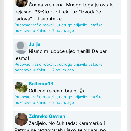
Čudna vremena. Mnogo toga je ostalo
nejasno. PS-što bi vi rekli uz "izvođače
radova".... i suputnike.
Pupovac tražio reakciju, udruge prijavile ustaške
pozdrave u Kninu
·
7 hours ago
Julija
Nismo mi uopće ujedinjeni!!! Da bar
jesmo!
Pupovac tražio reakciju, udruge prijavile ustaške
pozdrave u Kninu
·
7 hours ago
Baltimor13
Odlično rečeno, bravo 👍
Pupovac tražio reakciju, udruge prijavile ustaške
pozdrave u Kninu
·
7 hours ago
Zdravko Gavran
Zacijelo. No čuh tada: Karamarko i
Petrov ne razgovarahu iako se viđahu po