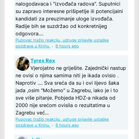
nalogodavaca i "izvođača radova". Suputnici
su zapravo interesne prišipetlje ili potencijalni
kandidati za preuzimanje uloge izvođača.
Radije bih se suzdržao od konkretnijeg
odgovora....
Pupovac tražio reakciju, udruge prijavile ustaške
pozdrave u Kninu
·
6 hours ago
Tyrex Rex
Vjerojatno ne griješite. Zajednički nastup
ne ovisi o njima samima niti je ikada ovisio .
Naprotiv .... Sva sreća da su i ovi lijevo šaka
jada ,osim "Možemo" u Zagrebu, iako je i to
sve više pitanje. Pobjeda HDZ-a nikada od
2000 nije srećom ovisila o rezultatima u
Zagrebu već...
Pupovac tražio reakciju, udruge prijavile ustaške
pozdrave u Kninu
·
6 hours ago