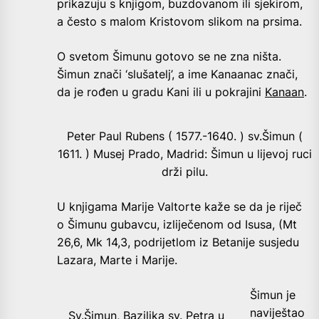
prikazuju s knjigom, buzdovanom ili sjekirom,
a često s malom Kristovom slikom na prsima.
O svetom Šimunu gotovo se ne zna ništa.
Šimun znači ‘slušatelj’, a ime Kanaanac znači,
da je rođen u gradu Kani ili u pokrajini
Kanaan
.
Peter Paul Rubens ( 1577.-1640. ) sv.Šimun (
1611. ) Musej Prado, Madrid: Šimun u lijevoj ruci
drži pilu.
U knjigama Marije Valtorte kaže se da je riječ
o Šimunu gubavcu, izliječenom od Isusa, (Mt
26,6, Mk
14,3, podrijetlom iz Betanije susjedu
Lazara, Marte i Marije.
Šimun je
naviještao
Sv.Šimun, Bazilika sv. Petra u