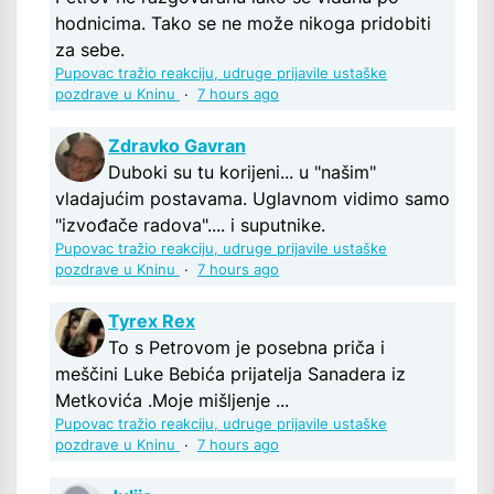
hodnicima. Tako se ne može nikoga pridobiti
za sebe.
Pupovac tražio reakciju, udruge prijavile ustaške
pozdrave u Kninu
·
7 hours ago
Zdravko Gavran
Duboki su tu korijeni... u "našim"
vladajućim postavama. Uglavnom vidimo samo
"izvođače radova".... i suputnike.
Pupovac tražio reakciju, udruge prijavile ustaške
pozdrave u Kninu
·
7 hours ago
Tyrex Rex
To s Petrovom je posebna priča i
meščini Luke Bebića prijatelja Sanadera iz
Metkovića .Moje mišljenje ...
Pupovac tražio reakciju, udruge prijavile ustaške
pozdrave u Kninu
·
7 hours ago