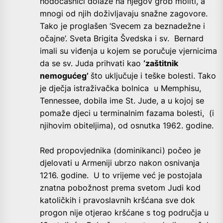
hodočasnici dolaze na njegov grob moliti, a
mnogi od njih doživljavaju snažne zagovore.
Tako je proglašen ‘Svecem za beznadežne i
očajne’. Sveta Brigita Švedska i sv. Bernard
imali su viđenja u kojem se poručuje vjernicima
da se sv. Juda prihvati kao
‘zaštitnik
nemogućeg’
što uključuje i teške bolesti. Tako
je dječja istraživačka bolnica u Memphisu,
Tennessee, dobila ime St. Jude, a u kojoj se
pomaže djeci u terminalnim fazama bolesti, (i
njihovim obiteljima), od osnutka 1962. godine.
Red propovjednika (dominikanci) počeo je
djelovati u Armeniji ubrzo nakon osnivanja
1216. godine. U to vrijeme već je postojala
znatna pobožnost prema svetom Judi kod
katoličkih i pravoslavnih kršćana sve dok
progon nije otjerao kršćane s tog područja u