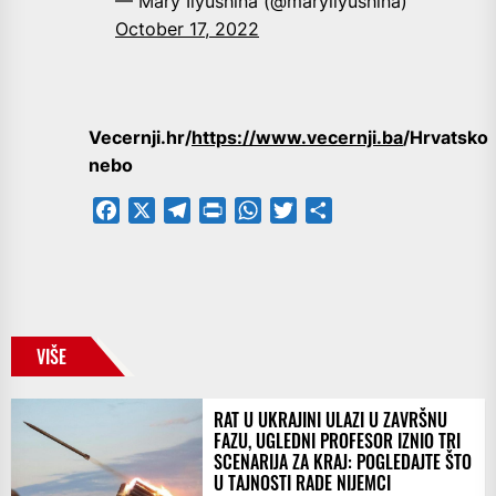
— Mary Ilyushina (@maryilyushina)
October 17, 2022
Vecernji.hr/
https://www.vecernji.ba
/Hrvatsko
nebo
Facebook
X
Telegram
PrintFriendly
WhatsApp
Twitter
Share
VIŠE
RAT U UKRAJINI ULAZI U ZAVRŠNU
FAZU, UGLEDNI PROFESOR IZNIO TRI
SCENARIJA ZA KRAJ: POGLEDAJTE ŠTO
U TAJNOSTI RADE NIJEMCI