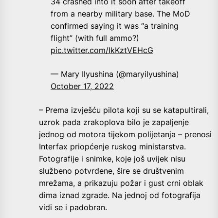
34 crashed into it soon after takeoff
from a nearby military base. The MoD
confirmed saying it was “a training
flight” (with full ammo?)
pic.twitter.com/IkKztVEHcG
— Mary Ilyushina (@maryilyushina)
October 17, 2022
– Prema izvješću pilota koji su se katapultirali,
uzrok pada zrakoplova bilo je zapaljenje
jednog od motora tijekom polijetanja – prenosi
Interfax priopćenje ruskog ministarstva.
Fotografije i snimke, koje još uvijek nisu
službeno potvrđene, šire se društvenim
mrežama, a prikazuju požar i gust crni oblak
dima iznad zgrade. Na jednoj od fotografija
vidi se i padobran.