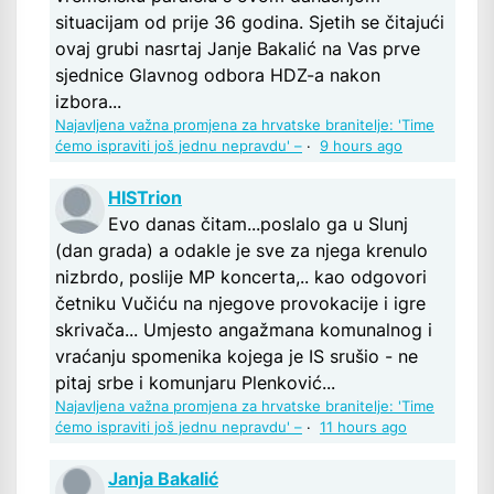
situacijam od prije 36 godina. Sjetih se čitajući
ovaj grubi nasrtaj Janje Bakalić na Vas prve
sjednice Glavnog odbora HDZ-a nakon
izbora...
Najavljena važna promjena za hrvatske branitelje: 'Time
ćemo ispraviti još jednu nepravdu' –
·
9 hours ago
HISTrion
Evo danas čitam...poslalo ga u Slunj
(dan grada) a odakle je sve za njega krenulo
nizbrdo, poslije MP koncerta,.. kao odgovori
četniku Vučiću na njegove provokacije i igre
skrivača... Umjesto angažmana komunalnog i
vraćanju spomenika kojega je IS srušio - ne
pitaj srbe i komunjaru Plenković...
Najavljena važna promjena za hrvatske branitelje: 'Time
ćemo ispraviti još jednu nepravdu' –
·
11 hours ago
Janja Bakalić