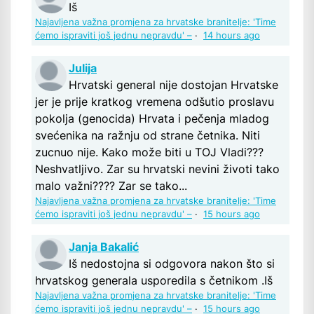
Iš
Najavljena važna promjena za hrvatske branitelje: 'Time
ćemo ispraviti još jednu nepravdu' –
·
14 hours ago
Julija
Hrvatski general nije dostojan Hrvatske
jer je prije kratkog vremena odšutio proslavu
pokolja (genocida) Hrvata i pečenja mladog
svećenika na ražnju od strane četnika. Niti
zucnuo nije. Kako može biti u TOJ Vladi???
Neshvatljivo. Zar su hrvatski nevini životi tako
malo važni???? Zar se tako...
Najavljena važna promjena za hrvatske branitelje: 'Time
ćemo ispraviti još jednu nepravdu' –
·
15 hours ago
Janja Bakalić
Iš nedostojna si odgovora nakon što si
hrvatskog generala usporedila s četnikom .Iš
Najavljena važna promjena za hrvatske branitelje: 'Time
ćemo ispraviti još jednu nepravdu' –
·
15 hours ago