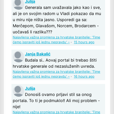
Julija
Generala sam uvažavala jako kao i sve,
ali je on svojim radom u Vladi pokazao da mu
u miru nije ništa jasno. Usporedi ga sa:
Merčepom, Glavašom, Norcem, Brodarcem -
uočavaš li razliku???
Najavljena važna promjena za hrvatske branitelje: 'Time
ćemo ispraviti još jednu nepravdu' –
·
15 hours ago
Janja Bakalić
Budala si.. Aovaj portal bi trebao štiti
hrvatske generale od nezasluženih uvreda.
Najavljena važna promjena za hrvatske branitelje: 'Time
ćemo ispraviti još jednu nepravdu' –
·
16 hours ago
Julija
Donosiš ovamo prljavi stil sa onog
portala. To ti je podmuklo!! Ali moj problem -
nije!
Najavljena važna promjena za hrvatske branitelje: 'Time