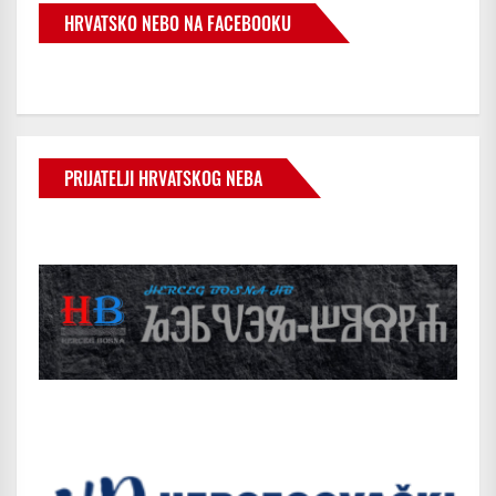
HRVATSKO NEBO NA FACEBOOKU
PRIJATELJI HRVATSKOG NEBA