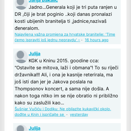
Janja Bakalić
Jadno...Generala koji je tri puta ranjen u
DR ,čiji je brat poginio ..koji danas pronalazi
kosti ubijenih branitelja ti ,jadnice,nazivaš
đeneralom.
Najavljena važna promjena za hrvatske branitelje: 'Time
ćemo ispraviti još jednu nepravdu' –
·
16 hours ago
Julija
KGK u Kninu 2015. goodine cca:
"Ostavite se mitova, laži i obmana"! To su riječi
državnika!!! Ali, i ona je kasnije reterirala, ma
još isti dan jer je Jakova poslala na
Thompsonov koncert, a sama nije došla. A
nakon toga nitko im se nije obratio ni približno
kako su zaslužili kao...
Šušnjar Vučiću i Dodiku: Ne obilazite kukavički okolo,
dođite u Knin i ispričajte se
·
yesterday
Julija