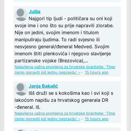
Julija
Najgori tip ljudi - političara su oni koji
svoje ime i ono što su prije napravili zlorabe.
Nije on jedini, svojim imenom i titulom
manipuliraju ljudima. To radi svjesno ili
nesvjesno general/đeneral Medved. Svojim
imenom štiti plenkovića i njegovo slavljenje
partizanske vojske (Brezovica),...
Najavljena važna promjena za hrvatske branitelje: 'Time
ćemo ispraviti još jednu nepravdu' –
·
15 hours ago
Janja Bakalić
Išš druži se s kokošima kao i svi koji s
lakoćom napišu za hrvatskog generala DR
-đeneral. Iš.
Najavljena važna promjena za hrvatske branitelje: 'Time
ćemo ispraviti još jednu nepravdu' –
·
15 hours ago