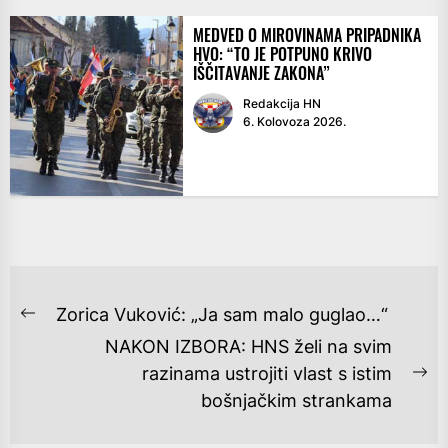
MEDVED O MIROVINAMA PRIPADNIKA
HVO: “TO JE POTPUNO KRIVO
IŠČITAVANJE ZAKONA”
Redakcija HN
6. Kolovoza 2026.
NAVIGACIJA
Zorica Vuković: „Ja sam malo guglao…“
Previous
OBJAVA
NAKON IZBORA: HNS želi na svim
post:
razinama ustrojiti vlast s istim
Ne
bošnjačkim strankama
po