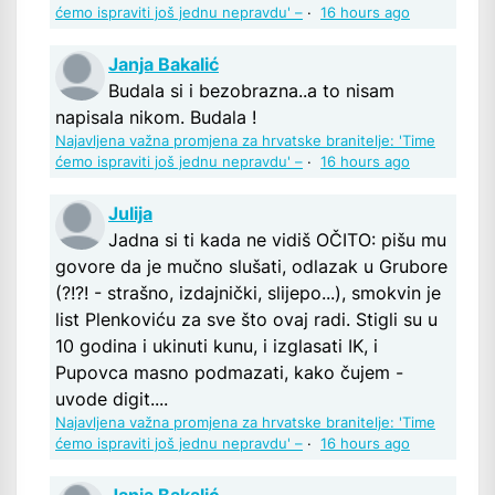
ćemo ispraviti još jednu nepravdu' –
·
16 hours ago
Janja Bakalić
Budala si i bezobrazna..a to nisam
napisala nikom. Budala !
Najavljena važna promjena za hrvatske branitelje: 'Time
ćemo ispraviti još jednu nepravdu' –
·
16 hours ago
Julija
Jadna si ti kada ne vidiš OČITO: pišu mu
govore da je mučno slušati, odlazak u Grubore
(?!?! - strašno, izdajnički, slijepo...), smokvin je
list Plenkoviću za sve što ovaj radi. Stigli su u
10 godina i ukinuti kunu, i izglasati IK, i
Pupovca masno podmazati, kako čujem -
uvode digit....
Najavljena važna promjena za hrvatske branitelje: 'Time
ćemo ispraviti još jednu nepravdu' –
·
16 hours ago