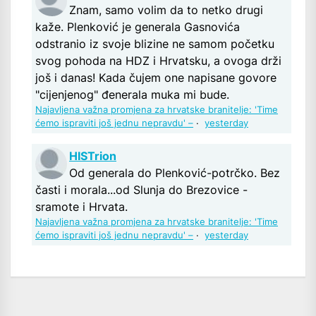
Znam, samo volim da to netko drugi
kaže. Plenković je generala Gasnovića
odstranio iz svoje blizine ne samom početku
svog pohoda na HDZ i Hrvatsku, a ovoga drži
još i danas! Kada čujem one napisane govore
"cijenjenog" đenerala muka mi bude.
Najavljena važna promjena za hrvatske branitelje: 'Time
ćemo ispraviti još jednu nepravdu' –
·
yesterday
HISTrion
Od generala do Plenković-potrčko. Bez
časti i morala...od Slunja do Brezovice -
sramote i Hrvata.
Najavljena važna promjena za hrvatske branitelje: 'Time
ćemo ispraviti još jednu nepravdu' –
·
yesterday