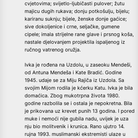
cvjetovima; svijetlo-ljubičasti pulover; žutu
majicu dugih rukava; donju potkošulju, bijelu;
kariranu suknju; bijele, ženske donje gaćice;
sive dokoljenice i crne, seljačke, gumene
cipele; imala strijelne rane glave i prsnog koša,
nastale djelovanjem projektila ispaljenog iz
ručnog vatrenog oružja.
Ivka je rođena na Uzdolu, u zaseoku Mendeši,
od Antuna Mendeša i Kate Bradić. Godine
1945. udaje se za Miju Rajiča iz Uzdola. Sa
svojim Mijom rodila je kćerku Katu. Ivka je bila
domaćica. Zbog mukotrpna života 1980.
godine razbolila se i ostala je nepokretna. Bila
je prikovana uz krevet punih 13 godina. I pored
muke i nemoći nije gubila nadu, uvijek je uza
nju bio molitvenik i krunica. Rano ujutro 14.
rujna 1993. muslimanski ekstremisti ulaze u