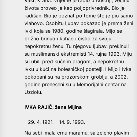
Vast. Kratko vrijeme je radio u Austriji, većinu
života proveo je kao poljoprivrednik. Bio je
radišan. Bio je poznat po tome što je pio samo
vlahovo. Osobitu ljubav pokazao je prema ženi
Ivki koja se 1980. godine šlagirala. Mijo se
brižno brinuo i kuhao i čistio za svoju
nepokretnu ženu. Tu njegovu ljubav, prekinuli
su muslimanski ekstremisti 14. rujna 1993. Miju
su ubili pred kućnim pragom, a nepokretnu
Ivku u kući na bolesničkoj postelji. I Mijo i Ivka
pokopani su na prozorskom groblju, a 2002.
godine preneseni su u Memorijalni centar na
Uzdolu.
IVKA RAJIČ, žena Mijina
4. 1921. – 14. 9. 1993.
Na sebi imala crnu maramu, sa zeleno plavim