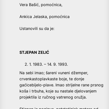
Vera Bašić, pomoćnica,
Ankica Jelaska, pomoćnica
Ustanovili su da je:
STJEPAN ZELIĆ
1. 1983. – 14. 9. 1993.
Na sebi imao; šareni vuneni džemper,
crvenkastoplavkaste boje, te donje
gaćicebijelo-plave. Imao strijelne rane prsnog
koša i trbuha, koje su nastale djelovanjem
projektila iz ručnog vatrenog oružja.
Stjepan je poginuo, petstotinjak metara od