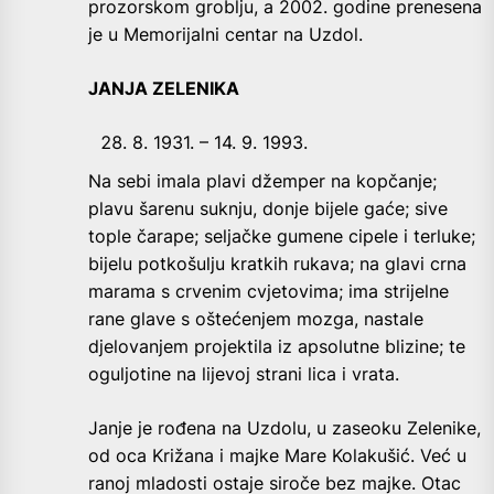
prozorskom groblju, a 2002. godine prenesena
je u Memorijalni centar na Uzdol.
JANJA ZELENIKA
8. 1931. – 14. 9. 1993.
Na sebi imala plavi džemper na kopčanje;
plavu šarenu suknju, donje bijele gaće; sive
tople čarape; seljačke gumene cipele i terluke;
bijelu potkošulju kratkih rukava; na glavi crna
marama s crvenim cvjetovima; ima strijelne
rane glave s oštećenjem mozga, nastale
djelovanjem projektila iz apsolutne blizine; te
oguljotine na lijevoj strani lica i vrata.
Janje je rođena na Uzdolu, u zaseoku Zelenike,
od oca Križana i majke Mare Kolakušić. Već u
ranoj mladosti ostaje siroče bez majke. Otac