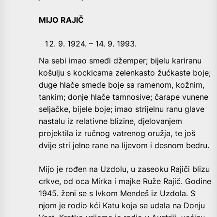
MIJO RAJIČ
9. 1924. – 14. 9. 1993.
Na sebi imao smeđi džemper; bijelu kariranu
košulju s kockicama zelenkasto žućkaste boje;
duge hlače smeđe boje sa ramenom, kožnim,
tankim; donje hlače tamnosive; čarape vunene
seljačke, bijele boje; imao strijelnu ranu glave
nastalu iz relativne blizine, djelovanjem
projektila iz ručnog vatrenog oružja, te još
dvije stri jelne rane na lijevom i desnom bedru.
Mijo je rođen na Uzdolu, u zaseoku Rajiči blizu
crkve, od oca Mirka i majke Ruže Rajič. Godine
1945. ženi se s Ivkom Mendeš iz Uzdola. S
njom je rodio kći Katu koja se udala na Donju