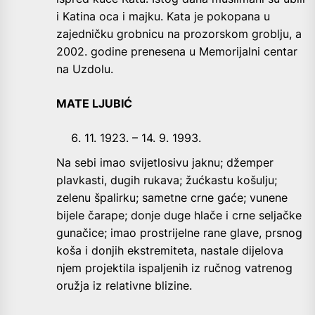
i Katina oca i majku. Kata je pokopana u
zajedničku grobnicu na prozorskom groblju, a
2002. godine prenesena u Memorijalni centar
na Uzdolu.
MATE LJUBIĆ
11. 1923. – 14. 9. 1993.
Na sebi imao svijetlosivu jaknu; džemper
plavkasti, dugih rukava; žućkastu košulju;
zelenu špalirku; sametne crne gaće; vunene
bijele čarape; donje duge hlače i crne seljačke
gunačice; imao prostrijelne rane glave, prsnog
koša i donjih ekstremiteta, nastale dijelova
njem projektila ispaljenih iz ručnog vatrenog
oružja iz relativne blizine.