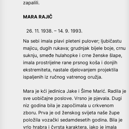
zapalili.
MARA RAJIČ
11. 1938. – 14. 9. 1993.
Na sebi imala plavi pleteni pulover; ljubičastu
majicu, dugih rukava; grudnjak bijele boje, crnu
suknju, smeđe hulahopke i crne ženske šlape,
imala prostrijelne rane prsnog koša i donjih
ekstremiteta, nastale djelovanjem projektila
ispaljenih iz ručnog vatrenog oružja.
Mara je kći jedinica Jake i Šime Marić. Radila je
sve uobičajne poslove. Vrsno je pjevala. Dugi
niz godina bila je započimala u crkvenom
zboru. Prva je od ženskog svijeta naše župe
položila vozački sedamdesetih godina. Bila je
vrlo hrabra i čvrsta karaktera, iako je imala