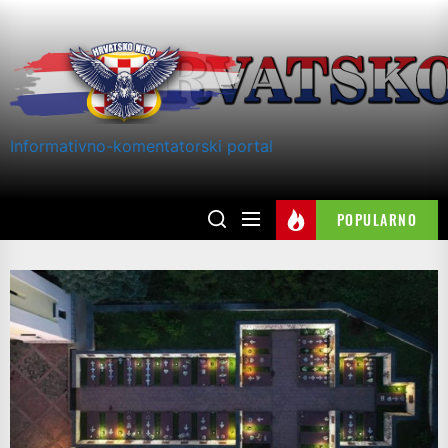
Skip
to
the
content
Informativno-komentatorski portal
POPULARNO