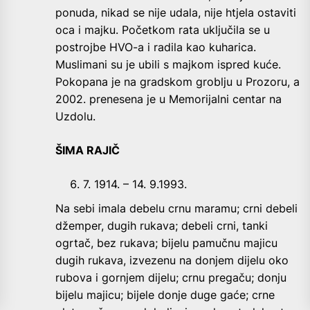
ponuda, nikad se nije udala, nije htjela ostaviti
oca i majku. Početkom rata uključila se u
postrojbe HVO-a i radila kao kuharica.
Muslimani su je ubili s majkom ispred kuće.
Pokopana je na gradskom groblju u Prozoru, a
2002. prenesena je u Memorijalni centar na
Uzdolu.
ŠIMA RAJIČ
7. 1914. – 14. 9.1993.
Na sebi imala debelu crnu maramu; crni debeli
džemper, dugih rukava; debeli crni, tanki
ogrtač, bez rukava; bijelu pamučnu majicu
dugih rukava, izvezenu na donjem dijelu oko
rubova i gornjem dijelu; crnu pregaču; donju
bijelu majicu; bijele donje duge gaće; crne