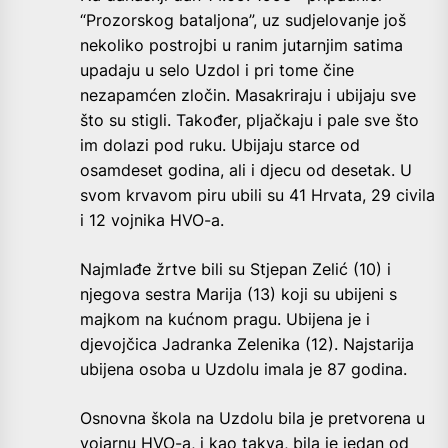
“Prozorskog bataljona”, uz sudjelovanje još
nekoliko postrojbi u ranim jutarnjim satima
upadaju u selo Uzdol i pri tome čine
nezapamćen zločin. Masakriraju i ubijaju sve
što su stigli. Također, pljačkaju i pale sve što
im dolazi pod ruku. Ubijaju starce od
osamdeset godina, ali i djecu od desetak. U
svom krvavom piru ubili su 41 Hrvata, 29 civila
i 12 vojnika HVO-a.
Najmlađe žrtve bili su Stjepan Zelić (10) i
njegova sestra Marija (13) koji su ubijeni s
majkom na kućnom pragu. Ubijena je i
djevojčica Jadranka Zelenika (12). Najstarija
ubijena osoba u Uzdolu imala je 87 godina.
Osnovna škola na Uzdolu bila je pretvorena u
vojarnu HVO-a, i kao takva, bila je jedan od