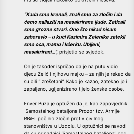
“Kada smo krenuli, znali smo za zločin i da
ćemo nailaziti na masakrirane ljude. Zaticali
smo grozne stvari. Ono što nikad nisam
zaboravio – u kući Kazimira Zelenike zatekli
smo oca, mamu i kćerku. Ubijeni,
masakrirani…”,
prisjetio se svjedok.
On je također ispričao da je na putu vidio
djecu Zelić i njihovu majku – za njih je rekao da
su bili “izrešetani”. Kako je kazao, zatekao je i
zapaljeno, ugljenizirano tijelo ženske osobe.
Enver Buza je optužen da je, kao zapovjednik
Samostalnog bataljona Prozor tzv. Armije
RBiH počinio zločin protiv civilnog
stanovništva u Uzdolu. U optužnici se navodi
da su pripadnici ‘Samostalnog bataljona’, pod