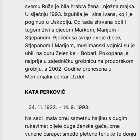
svemu Ruže je bila hrabra žena i nježna majka.
U siječnju 1993. izgubila je i sina Ivana, koji je
poginuo u Uskoplju. Od tada shrvana boli i
tugom živi s djecom Markom, Marijom i
Stjepanom. Bježeći sa svoje dvoje djece,
Stjepanom i Marijom, muslimanski vojnici su je
ubili na putu Zelenike – Bobari. Pokopana je
najprije u zajedničku grobnicu na prozorskom
groblju, a 2002. Godine prenesena u
Memorijalni centar Uzdol.
KATA PERKOVIĆ
11. 1922. – 14. 9. 1993.
Na sebi imala crnu sametnu haljinu s dugim
rukavima; bijele duge ženske gaće, crne
vunene čarape; smeđe pletene terluke te donju