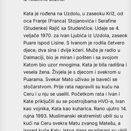
Kata je rođena na Uzdolu, u zaseoku Križ, od
oca Franje (Franca) Stojanovića i Serafine
(Studenke) Rajić sa Studenčice. Udaje se 4.
veljače 1970. za Ivan Ljubića iz Uzdola, zaseok
Puare ispod Lisine. S Ivanom je rodila četvero
djece, dva sina i dvije kćeri. Muže je radio u
Dalmaciji, bio je miran i pošten i sa svojom
Katom bio uzor mnogima. Kata je bila radišna i
vesela žena. Živjela je s djecom i svekrom u
Puarama. Svekar Mato uživao je baveći se
stočarstvom. Prije rata napravili su kuću na
Ceru i u nju se uselili. Početkom rata i Ivan i
Kate priključili su se postrojbama HVO-a, Ivan
kao vojnika, Kata kao kuharica. Rano ujutro 14.
rujna 1993. Muslimanski ekstremisti ubili su u
kući na Ceru svekra Matu zvanog Matešu, a
ispred kuće Katu. Istog dana muslimani su ubili