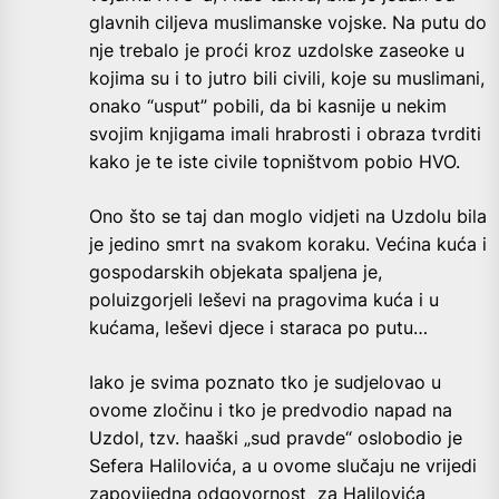
glavnih ciljeva muslimanske vojske. Na putu do
nje trebalo je proći kroz uzdolske zaseoke u
kojima su i to jutro bili civili, koje su muslimani,
onako “usput” pobili, da bi kasnije u nekim
svojim knjigama imali hrabrosti i obraza tvrditi
kako je te iste civile topništvom pobio HVO.
Ono što se taj dan moglo vidjeti na Uzdolu bila
je jedino smrt na svakom koraku. Većina kuća i
gospodarskih objekata spaljena je,
poluizgorjeli leševi na pragovima kuća i u
kućama, leševi djece i staraca po putu…
Iako je svima poznato tko je sudjelovao u
ovome zločinu i tko je predvodio napad na
Uzdol, tzv. haaški „sud pravde“ oslobodio je
Sefera Halilovića, a u ovome slučaju ne vrijedi
zapovijedna odgovornost za Halilovića