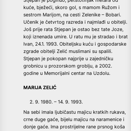
kuće, bježeći, skoro gol, s mamom Ružom i
sestrom Marijom, na cesti Zelenike – Bobari.
Učenik je četvrtog razreda i najmlađi u obitelji.
Još prije rata Stjepan je ostao bez tate Joze,
koji iznenada umire. U ratu mu je stradao i brat
Ivan, 24.1. 1993. Obiteljsku kuću i gospodarske
zgrade obitelji Zelić muslimani su spalili.
Stjepan je pokopan najprije u zajedničku
grobnicu u prozorskom groblju, a 2002.
godine u Memorijalni centar na Uzdolu.
MARIJA ZELIĆ
9. 1980. – 14. 9. 1993.
Na sebi imala ljubičastu majicu kratkih rukava,
crne duge gaće, bijelu majicu na naramenice i
donje gaće. Ima prostrijelne rane prsnog koša