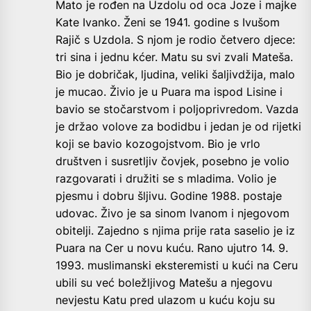
Mato je rođen na Uzdolu od oca Joze i majke
Kate Ivanko. Ženi se 1941. godine s Ivušom
Rajič s Uzdola. S njom je rodio četvero djece:
tri sina i jednu kćer. Matu su svi zvali Mateša.
Bio je dobričak, ljudina, veliki šaljivdžija, malo
je mucao. Živio je u Puara ma ispod Lisine i
bavio se stočarstvom i poljoprivredom. Vazda
je držao volove za bodidbu i jedan je od rijetki
koji se bavio kozogojstvom. Bio je vrlo
društven i susretljiv čovjek, posebno je volio
razgovarati i družiti se s mladima. Volio je
pjesmu i dobru šljivu. Godine 1988. postaje
udovac. Živo je sa sinom Ivanom i njegovom
obitelji. Zajedno s njima prije rata saselio je iz
Puara na Cer u novu kuću. Rano ujutro 14. 9.
1993. muslimanski eksteremisti u kući na Ceru
ubili su već boležljivog Matešu a njegovu
nevjestu Katu pred ulazom u kuću koju su