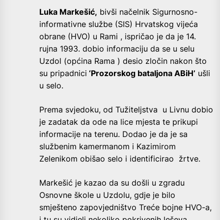
Luka Markešić,
bivši načelnik Sigurnosno-
informativne službe (SIS) Hrvatskog vijeća
obrane (HVO) u Rami , ispričao je da je 14.
rujna 1993. dobio informaciju da se u selu
Uzdol (općina Rama ) desio zločin nakon što
su pripadnici
‘Prozorskog bataljona ABiH’
ušli
u selo.
Prema svjedoku, od Tužiteljstva u Livnu dobio
je zadatak da ode na lice mjesta te prikupi
informacije na terenu. Dodao je da je sa
službenim kamermanom i Kazimirom
Zelenikom obišao selo i identificirao žrtve.
Markešić je kazao da su došli u zgradu
Osnovne škole u Uzdolu, gdje je bilo
smješteno zapovjedništvo Treće bojne HVO-a,
i tu su vidjeli nekoliko pokrivenih leševa.