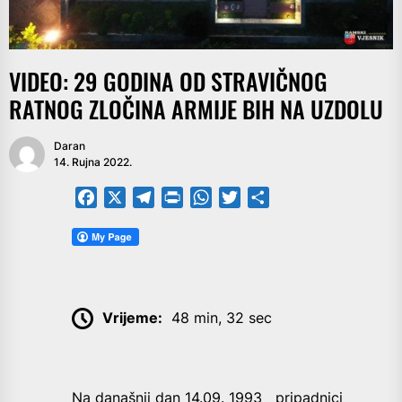
VIDEO: 29 GODINA OD STRAVIČNOG
RATNOG ZLOČINA ARMIJE BIH NA UZDOLU
Daran
14. Rujna 2022.
Facebook
X
Telegram
PrintFriendly
WhatsApp
Twitter
Share
Vrijeme:
48 min, 32 sec
Na današnji dan 14.09. 1993 pripadnici