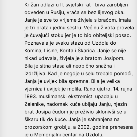
Križan odlazi u II. svjetski rat i biva zarobljen i
odveden u Rusiju, vraća se bez lijevog oka.
Janje je sve to vrijeme živjela s braćom. Imala
je tri brata i jednu sestru. Većinu života provela
je čuvajući stoku jer je to bio obiteljski posao.
Poznavala je svaku stazu od Uzdola do
Komina, Lisine, Korita i Škarica. Janje se nije
nikad udavala, živjela je s bratom Josipom.
Bila je sitna stasa ali neobično snažna i
izdržljiva. Kad je negdje u selu trebalo pomoći,
Janja je uvijek bila spremna. Bila je velika
vjernica i uvijek je molila. Rano ujutro, 14. rujna
1993. muslimanski ekstremisti upadaju u
Zelenike, nadomak kuće ubijaju Janju, njezin
brat Josipa čudom je preživio sklonivši se u
šikaru tik do kuće. Janja je sahranjena na
prozorskom groblju, a 2002. godine prenesena
je u Memorijalni centar na Uzdolu.