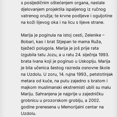
s posljedičnim oštećenjem organa, nastale
djelovanjem projektila ispaljenog iz ručnog
vatrenog oružja; te krvne podljeve i oguljotine
na koži lijevog oka i na licu s lijeve strane.
Marija je poginula na istoj cesti, Zelenike –
Bobari, kao i brat Stjepan te mama Ruža,
bježeći polugola. Marija je još prije rata
izgubila tatu Jozu, a u ratu 24. siječnja 1993.
brata Ivana koji je poginuo u Uskoplju. Marija
je bila učenica šestog razreda osnovne škole
na Uzdolu. U zoru, 14. rujna 1993., petstotinjak
metara od kuće, na putu zajedno s bratom i
majkom muslimanski ekstremisti ubili su malu
Mariju. Sahranjena je najprije u zajedničku
grobnicu u prozorskom groblju, a 2002.
godine prenesena u Memorijalni centar na
Uzdolu.