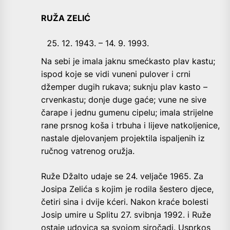
RUŽA ZELIĆ
12. 1943. – 14. 9. 1993.
Na sebi je imala jaknu smećkasto plav kastu;
ispod koje se vidi vuneni pulover i crni
džemper dugih rukava; suknju plav kasto –
crvenkastu; donje duge gaće; vune ne sive
čarape i jednu gumenu cipelu; imala strijelne
rane prsnog koša i trbuha i lijeve natkoljenice,
nastale djelovanjem projektila ispaljenih iz
ručnog vatrenog oružja.
Ruže Džalto udaje se 24. veljače 1965. Za
Josipa Zelića s kojim je rodila šestero djece,
četiri sina i dvije kćeri. Nakon kraće bolesti
Josip umire u Splitu 27. svibnja 1992. i Ruže
ostaje udovica sa svojom siročadi. Usprkos