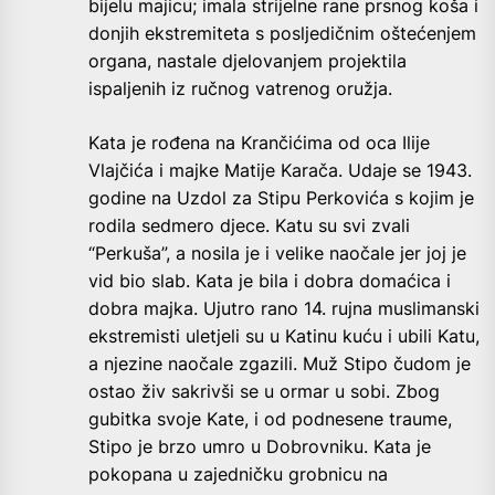
bijelu majicu; imala strijelne rane prsnog koša i
donjih ekstremiteta s posljedičnim oštećenjem
organa, nastale djelovanjem projektila
ispaljenih iz ručnog vatrenog oružja.
Kata je rođena na Krančićima od oca Ilije
Vlajčića i majke Matije Karača. Udaje se 1943.
godine na Uzdol za Stipu Perkovića s kojim je
rodila sedmero djece. Katu su svi zvali
“Perkuša”, a nosila je i velike naočale jer joj je
vid bio slab. Kata je bila i dobra domaćica i
dobra majka. Ujutro rano 14. rujna muslimanski
ekstremisti uletjeli su u Katinu kuću i ubili Katu,
a njezine naočale zgazili. Muž Stipo čudom je
ostao živ sakrivši se u ormar u sobi. Zbog
gubitka svoje Kate, i od podnesene traume,
Stipo je brzo umro u Dobrovniku. Kata je
pokopana u zajedničku grobnicu na