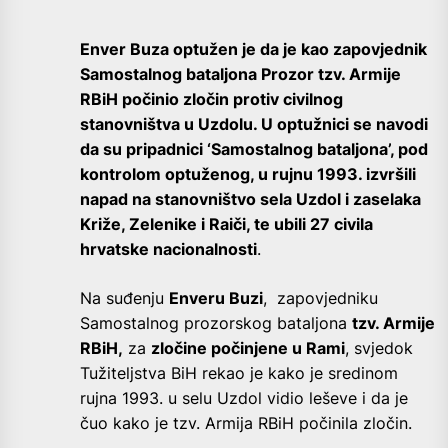
Enver Buza optužen je da je kao zapovjednik
Samostalnog bataljona Prozor tzv. Armije
RBiH počinio zločin protiv civilnog
stanovništva u Uzdolu. U optužnici se navodi
da su pripadnici ‘Samostalnog bataljona’, pod
kontrolom optuženog, u rujnu 1993. izvršili
napad na stanovništvo sela Uzdol i zaselaka
Križe, Zelenike i Raiči, te ubili 27 civila
hrvatske nacionalnosti
.
Na suđenju
Enveru Buzi
, zapovjedniku
Samostalnog prozorskog bataljona
tzv. Armije
RBiH,
za
zločine počinjene u Rami
, svjedok
Tužiteljstva BiH rekao je kako je sredinom
rujna 1993. u selu Uzdol vidio leševe i da je
čuo kako je tzv. Armija RBiH počinila zločin.