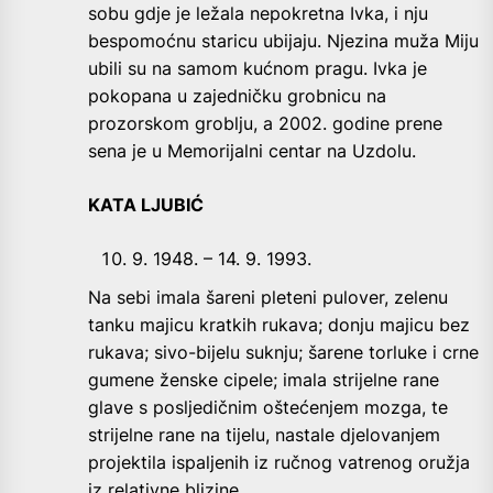
sobu gdje je ležala nepokretna Ivka, i nju
bespomoćnu staricu ubijaju. Njezina muža Miju
ubili su na samom kućnom pragu. Ivka je
pokopana u zajedničku grobnicu na
prozorskom groblju, a 2002. godine prene
sena je u Memorijalni centar na Uzdolu.
KATA LJUBIĆ
9. 1948. – 14. 9. 1993.
Na sebi imala šareni pleteni pulover, zelenu
tanku majicu kratkih rukava; donju majicu bez
rukava; sivo-bijelu suknju; šarene torluke i crne
gumene ženske cipele; imala strijelne rane
glave s posljedičnim oštećenjem mozga, te
strijelne rane na tijelu, nastale djelovanjem
projektila ispaljenih iz ručnog vatrenog oružja
iz relativne blizine.