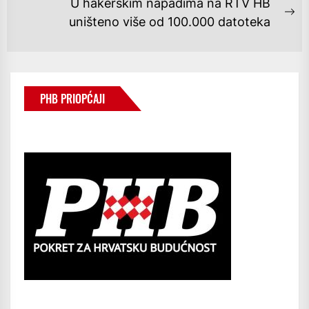
U hakerskim napadima na RTV HB
Ne
uništeno više od 100.000 datoteka
po
PHB PRIOPĆAJI