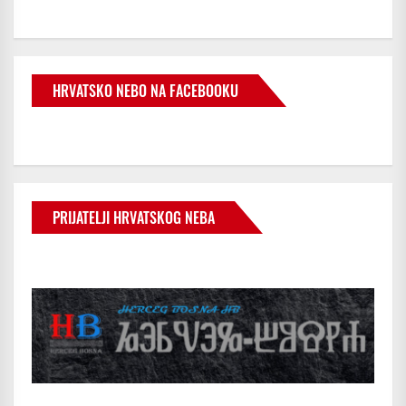
HRVATSKO NEBO NA FACEBOOKU
PRIJATELJI HRVATSKOG NEBA