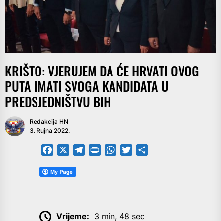
KRIŠTO: VJERUJEM DA ĆE HRVATI OVOG
PUTA IMATI SVOGA KANDIDATA U
PREDSJEDNIŠTVU BIH
Redakcija HN
3. Rujna 2022.
Facebook
X
Telegram
PrintFriendly
WhatsApp
Twitter
Share
Vrijeme:
3 min, 48 sec