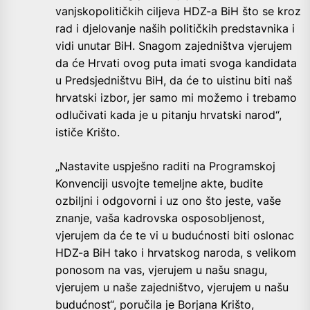
vanjskopolitičkih ciljeva HDZ-a BiH što se kroz
rad i djelovanje naših političkih predstavnika i
vidi unutar BiH. Snagom zajedništva vjerujem
da će Hrvati ovog puta imati svoga kandidata
u Predsjedništvu BiH, da će to uistinu biti naš
hrvatski izbor, jer samo mi možemo i trebamo
odlučivati kada je u pitanju hrvatski narod“,
ističe Krišto.
„Nastavite uspješno raditi na Programskoj
Konvenciji usvojte temeljne akte, budite
ozbiljni i odgovorni i uz ono što jeste, vaše
znanje, vaša kadrovska osposobljenost,
vjerujem da će te vi u budućnosti biti oslonac
HDZ-a BiH tako i hrvatskog naroda, s velikom
ponosom na vas, vjerujem u našu snagu,
vjerujem u naše zajedništvo, vjerujem u našu
budućnost“, poručila je Borjana Krišto,