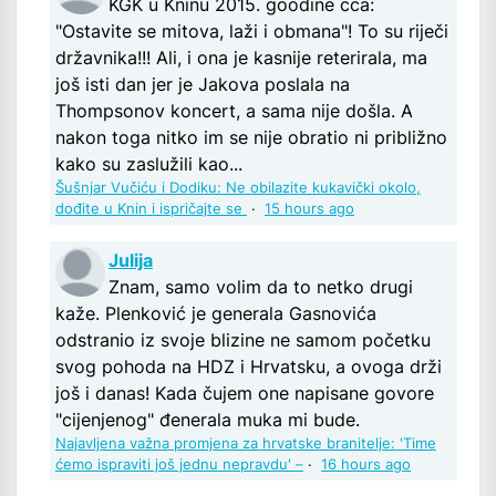
KGK u Kninu 2015. goodine cca:
"Ostavite se mitova, laži i obmana"! To su riječi
državnika!!! Ali, i ona je kasnije reterirala, ma
još isti dan jer je Jakova poslala na
Thompsonov koncert, a sama nije došla. A
nakon toga nitko im se nije obratio ni približno
kako su zaslužili kao...
Šušnjar Vučiću i Dodiku: Ne obilazite kukavički okolo,
dođite u Knin i ispričajte se
·
15 hours ago
Julija
Znam, samo volim da to netko drugi
kaže. Plenković je generala Gasnovića
odstranio iz svoje blizine ne samom početku
svog pohoda na HDZ i Hrvatsku, a ovoga drži
još i danas! Kada čujem one napisane govore
"cijenjenog" đenerala muka mi bude.
Najavljena važna promjena za hrvatske branitelje: 'Time
ćemo ispraviti još jednu nepravdu' –
·
16 hours ago