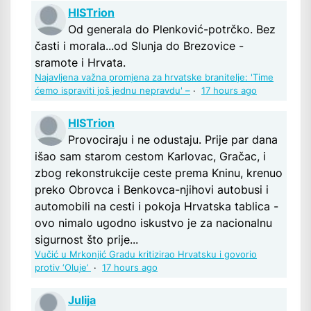
HISTrion
Od generala do Plenković-potrčko. Bez
časti i morala...od Slunja do Brezovice -
sramote i Hrvata.
Najavljena važna promjena za hrvatske branitelje: 'Time
ćemo ispraviti još jednu nepravdu' –
·
17 hours ago
HISTrion
Provociraju i ne odustaju. Prije par dana
išao sam starom cestom Karlovac, Gračac, i
zbog rekonstrukcije ceste prema Kninu, krenuo
preko Obrovca i Benkovca-njihovi autobusi i
automobili na cesti i pokoja Hrvatska tablica -
ovo nimalo ugodno iskustvo je za nacionalnu
sigurnost što prije...
Vučić u Mrkonjić Gradu kritizirao Hrvatsku i govorio
protiv ‘Oluje’
·
17 hours ago
Julija