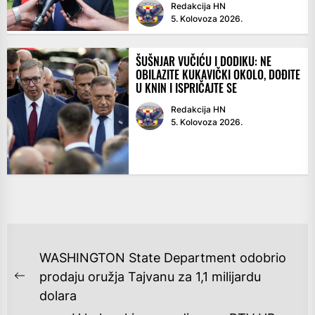
Redakcija HN
5. Kolovoza 2026.
ŠUŠNJAR VUČIĆU I DODIKU: NE
OBILAZITE KUKAVIČKI OKOLO, DOĐITE
U KNIN I ISPRIČAJTE SE
Redakcija HN
5. Kolovoza 2026.
NAVIGACIJA
WASHINGTON State Department odobrio
OBJAVA
prodaju oružja Tajvanu za 1,1 milijardu
Previous
dolara
post: