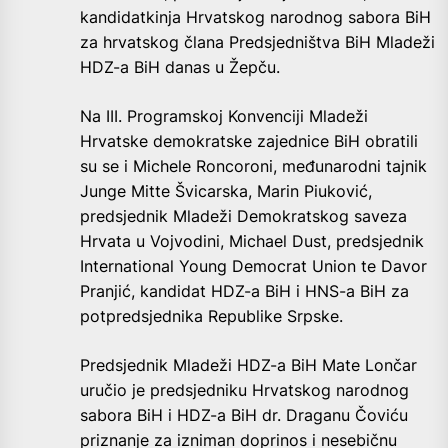
kandidatkinja Hrvatskog narodnog sabora BiH
za hrvatskog člana Predsjedništva BiH Mladeži
HDZ-a BiH danas u Žepču.
Na III. Programskoj Konvenciji Mladeži
Hrvatske demokratske zajednice BiH obratili
su se i Michele Roncoroni, međunarodni tajnik
Junge Mitte Švicarska, Marin Piuković,
predsjednik Mladeži Demokratskog saveza
Hrvata u Vojvodini, Michael Dust, predsjednik
International Young Democrat Union te Davor
Pranjić, kandidat HDZ-a BiH i HNS-a BiH za
potpredsjednika Republike Srpske.
Predsjednik Mladeži HDZ-a BiH Mate Lončar
uručio je predsjedniku Hrvatskog narodnog
sabora BiH i HDZ-a BiH dr. Draganu Čoviću
priznanje za izniman doprinos i nesebičnu