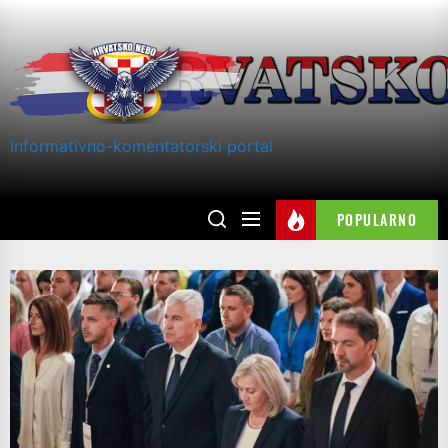
Skip
to
the
content
Informativno-komentatorski portal
POPULARNO