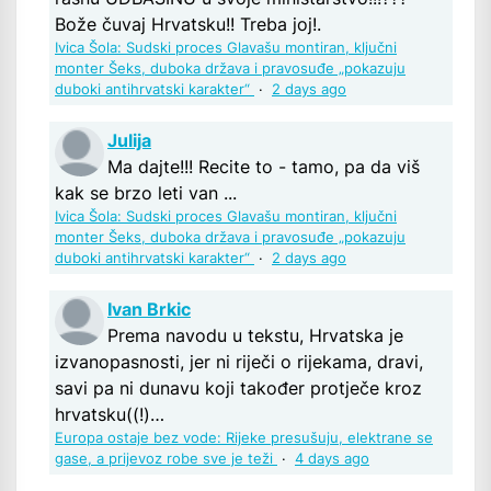
Bože čuvaj Hrvatsku!! Treba joj!.
Ivica Šola: Sudski proces Glavašu montiran, ključni
monter Šeks, duboka država i pravosuđe „pokazuju
duboki antihrvatski karakter“
·
2 days ago
Julija
Ma dajte!!! Recite to - tamo, pa da viš
kak se brzo leti van ...
Ivica Šola: Sudski proces Glavašu montiran, ključni
monter Šeks, duboka država i pravosuđe „pokazuju
duboki antihrvatski karakter“
·
2 days ago
Ivan Brkic
Prema navodu u tekstu, Hrvatska je
izvanopasnosti, jer ni riječi o rijekama, dravi,
savi pa ni dunavu koji također protječe kroz
hrvatsku((!)…
Europa ostaje bez vode: Rijeke presušuju, elektrane se
gase, a prijevoz robe sve je teži
·
4 days ago