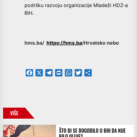
podršku razvoju organizacije Mladeži HDZ-a
BiH.
hms.ba/
https://hms.ba
/Hrvatsko nebo
Facebook
X
Telegram
PrintFriendly
WhatsApp
Twitter
Share
VIŠE
ŠTO BI SE DOGODILO U BIH DA NIJE
BILO OLUJE?