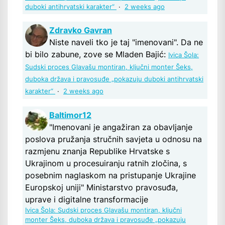
duboki antihrvatski karakter“
·
2 weeks ago
Zdravko Gavran
Niste naveli tko je taj "imenovani". Da ne
bi bilo zabune, zove se Mladen Bajić:
Ivica Šola:
Sudski proces Glavašu montiran, ključni monter Šeks,
duboka država i pravosuđe „pokazuju duboki antihrvatski
karakter“
·
2 weeks ago
Baltimor12
"Imenovani je angažiran za obavljanje
poslova pružanja stručnih savjeta u odnosu na
razmjenu znanja Republike Hrvatske s
Ukrajinom u procesuiranju ratnih zločina, s
posebnim naglaskom na pristupanje Ukrajine
Europskoj uniji" Ministarstvo pravosuđa,
uprave i digitalne transformacije
Ivica Šola: Sudski proces Glavašu montiran, ključni
monter Šeks, duboka država i pravosuđe „pokazuju