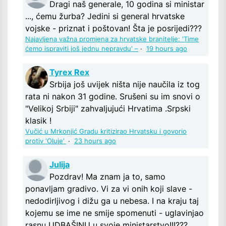
Dragi naš generale, 10 godina si ministar
..., ćemu žurba? Jedini si general hrvatske
vojske - priznat i poštovan! Šta je posrijedi???
Najavljena važna promjena za hrvatske branitelje: 'Time
ćemo ispraviti još jednu nepravdu' –
·
19 hours ago
Tyrex Rex
Srbija još uvijek ništa nije naučila iz tog
rata ni nakon 31 godine. Srušeni su im snovi o
"Velikoj Srbiji" zahvaljujući Hrvatima .Srpski
klasik !
Vučić u Mrkonjić Gradu kritizirao Hrvatsku i govorio
protiv ‘Oluje’
·
23 hours ago
Julija
Pozdrav! Ma znam ja to, samo
ponavljam gradivo. Vi za vi onih koji slave -
nedodirljivog i dižu ga u nebesa. I na kraju taj
kojemu se ime ne smije spomenuti - uglavinjao
rasnu UDBAŠINU u svoje ministarstvo!!!???