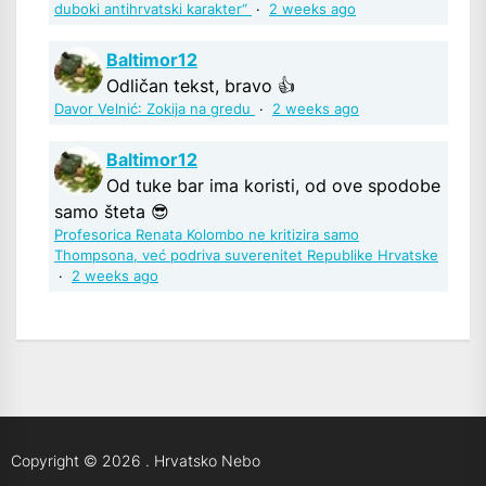
duboki antihrvatski karakter“
·
2 weeks ago
Baltimor12
Odličan tekst, bravo 👍
Davor Velnić: Zokija na gredu
·
2 weeks ago
Baltimor12
Od tuke bar ima koristi, od ove spodobe
samo šteta 😎
Profesorica Renata Kolombo ne kritizira samo
Thompsona, već podriva suverenitet Republike Hrvatske
·
2 weeks ago
Copyright © 2026
.
Hrvatsko Nebo