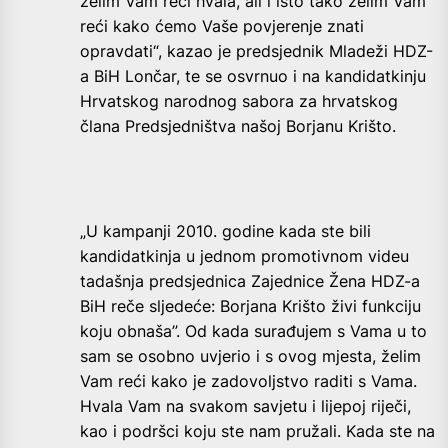
želim Vam reći hvala, ali i isto tako želim Vam
reći kako ćemo Vaše povjerenje znati
opravdati“, kazao je predsjednik Mladeži HDZ-
a BiH Lončar, te se osvrnuo i na kandidatkinju
Hrvatskog narodnog sabora za hrvatskog
člana Predsjedništva našoj Borjanu Krišto.
„U kampanji 2010. godine kada ste bili
kandidatkinja u jednom promotivnom videu
tadašnja predsjednica Zajednice Žena HDZ-a
BiH reče sljedeće: Borjana Krišto živi funkciju
koju obnaša”. Od kada surađujem s Vama u to
sam se osobno uvjerio i s ovog mjesta, želim
Vam reći kako je zadovoljstvo raditi s Vama.
Hvala Vam na svakom savjetu i lijepoj riječi,
kao i podršci koju ste nam pružali. Kada ste na