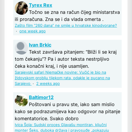
Tyrex Rex
Točno se zna na račun čijeg ministarstva
ili proračuna. Zna se i da vlada omerta .
Zašto film “260 dana” ne smije u hrvatske kinodvorane?
·
one week ago
Ivan Brkic
Tekst završava pitanjem: “Bliži li se kraj
tom čekanju”? Pa i autor teksta nestrpljivo
čeka konačni kraj, i nije usamljen.
Sarajevski safari Njemačke novine: Vučić je bio na
židovskom groblju tijekom rata, odakle je pucano na
Sarajevo
·
2 weeks ago
Baltimor12
Poštovani u pravu ste, iako sam mislio
kako se podrazumijeva kao odgovor na pitanje
komentatorice. Svako dobro
Ivica Šola: Sudski proces Glavašu montiran, ključni
monter Šeks, duboka država i pravosuđe „pokazuju