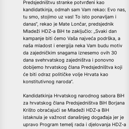
Predsjedništvu stranke potvrđeni kao
kandidatkinja, odmah sam Vam rekao: Evo nas,
tu smo, stojimo uz vas! To isto ponavljam i
danas“, rekao je Mate Lončar, predsjednik
Mladeži HDZ-a BiH te zaključio: „Svaki dan
kampanje biti ćemo Vaša najveća podrška, a
naša mladost i energija neka Vam budu motiv
da zajedničkim snagama iznesemo ovih 30
dana svehrvatskog zajedništva i ponovno
dobijemo hrvatskog člana Predsjedništva koji
će biti odraz političke volje Hrvata kao
konstitutivnog naroda“.
Kandidatkinja Hrvatskog narodnog sabora BiH
za hrvatskog člana Predsjedništva BiH Borjana
Krišto obraćajući se Mladeži HDZ-a BiH
istaknula je važnost današnjeg događaja jer je
upravo Program temelj rada i djelovanja HDZ-a