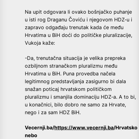
Na upit odgovara li ovako bošnjačko puhanje
u isti rog Draganu Čoviću i njegovom HDZ-u i
zapravo odgađaju trenutak kada će među
Hrvatima u BiH doći do političke pluralizacije,
Vukoja kaže:
-Da, trenutačna situacija je velika prepreka
ozbiljnom stranačkom pluralizmu među
Hrvatima u BiH. Puna provedba načela
legitimnog predstavljanja zasigurno bi dala
snažan poticaj hrvatskom političkom
pluralizmu i smanjila dominaciju HDZ-a. A to bi,
u konačnici, bilo dobro ne samo za Hrvate,
nego i za sam HDZ BiH.
Vecernji.ba/
https://www.vecernji.ba
/Hrvatsko
nebo