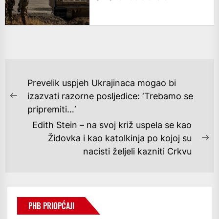
NAVIGACIJA
Prevelik uspjeh Ukrajinaca mogao bi
OBJAVA
izazvati razorne posljedice: ‘Trebamo se
Previous
pripremiti…‘
post:
Edith Stein – na svoj križ uspela se kao
Židovka i kao katolkinja po kojoj su
Ne
nacisti željeli kazniti Crkvu
po
PHB PRIOPĆAJI