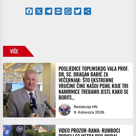
Facebook
X
Telegram
PrintFriendly
WhatsApp
Twitter
Share
VIŠE
POSLJEDICE TOPLINSKOG VALA PROF.
DR. SC. DRAGAN BABIĆ ZA
VEČERNJAK: ŠTO EKSTREMNE
VRUĆINE ČINE NAŠOJ PSIHI, KOJE TRI
NAMIRNICE TREBAMO JESTI, KAKO SE
BORITI…
Redakcija HN
9. Kolovoza 2026.
VIDEO PROZOR-RAMA: RUMBOCI