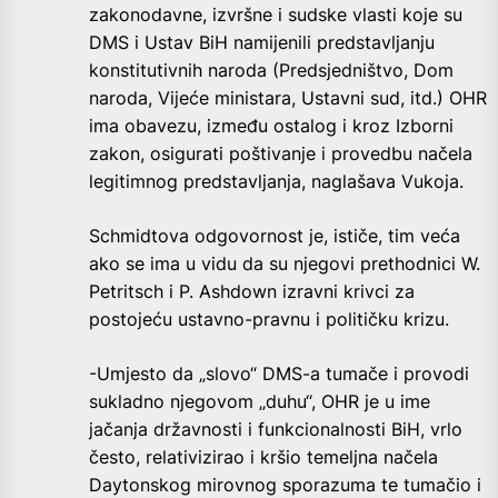
zakonodavne, izvršne i sudske vlasti koje su
DMS i Ustav BiH namijenili predstavljanju
konstitutivnih naroda (Predsjedništvo, Dom
naroda, Vijeće ministara, Ustavni sud, itd.) OHR
ima obavezu, između ostalog i kroz Izborni
zakon, osigurati poštivanje i provedbu načela
legitimnog predstavljanja, naglašava Vukoja.
Schmidtova odgovornost je, ističe, tim veća
ako se ima u vidu da su njegovi prethodnici W.
Petritsch i P. Ashdown izravni krivci za
postojeću ustavno-pravnu i političku krizu.
-Umjesto da „slovo“ DMS-a tumače i provodi
sukladno njegovom „duhu“, OHR je u ime
jačanja državnosti i funkcionalnosti BiH, vrlo
često, relativizirao i kršio temeljna načela
Daytonskog mirovnog sporazuma te tumačio i