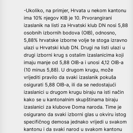
-Ukoliko, na primjer, Hrvata u nekom kantonu
ima 10% njegov KIB je 10. Prvorangirani
izaslanik na listi za Hrvatski klub DN nosi 5,88
osobnih izbornih bodova (OIB), odnosno,
5,88% hrvatske izborne volje te stoga izravno
ulazi u Hrvatski klub DN. Drugi na listi ulazi u
drugi izborni krug s ostalim izaslanicima koji
imaju manje od 5,88 OIB-a i unosi 4,12 OIB-a
(10 minus 5,88). U drugom krugu, može
vrijediti pravilo da svaki izaslanik pokuša
osigurati 5,88 OIB-a, ili da se nedostajući
izaslanici u drugom krugu biraju na isti način
kako se u kantonalnim skupštinama biraju
izaslanici za klubove Doma naroda. Time je
osigurano da svaki izborni glas u okviru istog
specifičnog demosa jednako vrijedi u svakom
kantonu i da svaki narod u svakom kantonu