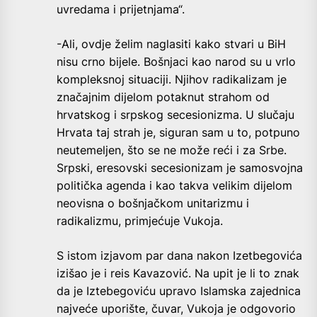
uvredama i prijetnjama“.
-Ali, ovdje želim naglasiti kako stvari u BiH
nisu crno bijele. Bošnjaci kao narod su u vrlo
kompleksnoj situaciji. Njihov radikalizam je
značajnim dijelom potaknut strahom od
hrvatskog i srpskog secesionizma. U slučaju
Hrvata taj strah je, siguran sam u to, potpuno
neutemeljen, što se ne može reći i za Srbe.
Srpski, eresovski secesionizam je samosvojna
politička agenda i kao takva velikim dijelom
neovisna o bošnjačkom unitarizmu i
radikalizmu, primjećuje Vukoja.
S istom izjavom par dana nakon Izetbegovića
izišao je i reis Kavazović. Na upit je li to znak
da je Iztebegoviću upravo Islamska zajednica
najveće uporište, čuvar, Vukoja je odgovorio