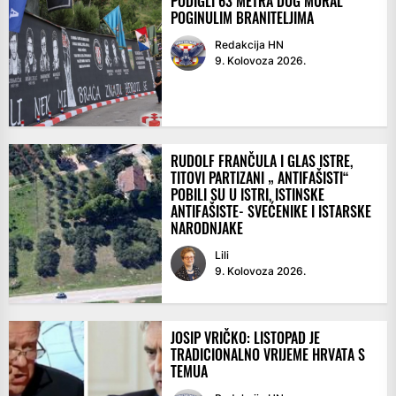
PODIGLI 63 METRA DUG MURAL
POGINULIM BRANITELJIMA
Redakcija HN
9. Kolovoza 2026.
RUDOLF FRANČULA I GLAS ISTRE,
TITOVI PARTIZANI „ ANTIFAŠISTI“
POBILI SU U ISTRI, ISTINSKE
ANTIFAŠISTE- SVEĆENIKE I ISTARSKE
NARODNJAKE
Lili
9. Kolovoza 2026.
JOSIP VRIČKO: LISTOPAD JE
TRADICIONALNO VRIJEME HRVATA S
TEMUA