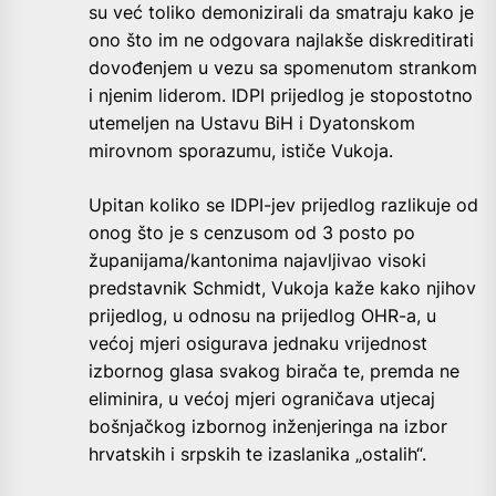
su već toliko demonizirali da smatraju kako je
ono što im ne odgovara najlakše diskreditirati
dovođenjem u vezu sa spomenutom strankom
i njenim liderom. IDPI prijedlog je stopostotno
utemeljen na Ustavu BiH i Dyatonskom
mirovnom sporazumu, ističe Vukoja.
Upitan koliko se IDPI-jev prijedlog razlikuje od
onog što je s cenzusom od 3 posto po
županijama/kantonima najavljivao visoki
predstavnik Schmidt, Vukoja kaže kako njihov
prijedlog, u odnosu na prijedlog OHR-a, u
većoj mjeri osigurava jednaku vrijednost
izbornog glasa svakog birača te, premda ne
eliminira, u većoj mjeri ograničava utjecaj
bošnjačkog izbornog inženjeringa na izbor
hrvatskih i srpskih te izaslanika „ostalih“.