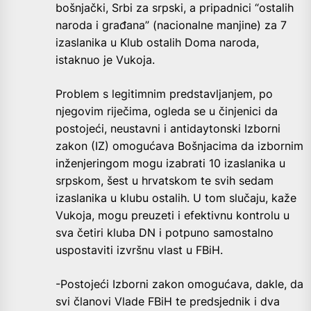
bošnjački, Srbi za srpski, a pripadnici “ostalih
naroda i građana” (nacionalne manjine) za 7
izaslanika u Klub ostalih Doma naroda,
istaknuo je Vukoja.
Problem s legitimnim predstavljanjem, po
njegovim riječima, ogleda se u činjenici da
postojeći, neustavni i antidaytonski Izborni
zakon (IZ) omogućava Bošnjacima da izbornim
inženjeringom mogu izabrati 10 izaslanika u
srpskom, šest u hrvatskom te svih sedam
izaslanika u klubu ostalih. U tom slučaju, kaže
Vukoja, mogu preuzeti i efektivnu kontrolu u
sva četiri kluba DN i potpuno samostalno
uspostaviti izvršnu vlast u FBiH.
-Postojeći Izborni zakon omogućava, dakle, da
svi članovi Vlade FBiH te predsjednik i dva