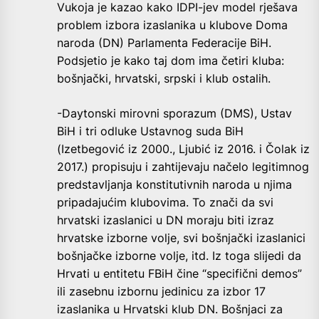
Vukoja je kazao kako IDPI-jev model rješava
problem izbora izaslanika u klubove Doma
naroda (DN) Parlamenta Federacije BiH.
Podsjetio je kako taj dom ima četiri kluba:
bošnjački, hrvatski, srpski i klub ostalih.
-Daytonski mirovni sporazum (DMS), Ustav
BiH i tri odluke Ustavnog suda BiH
(Izetbegović iz 2000., Ljubić iz 2016. i Čolak iz
2017.) propisuju i zahtijevaju načelo legitimnog
predstavljanja konstitutivnih naroda u njima
pripadajućim klubovima. To znači da svi
hrvatski izaslanici u DN moraju biti izraz
hrvatske izborne volje, svi bošnjački izaslanici
bošnjačke izborne volje, itd. Iz toga slijedi da
Hrvati u entitetu FBiH čine “specifični demos”
ili zasebnu izbornu jedinicu za izbor 17
izaslanika u Hrvatski klub DN. Bošnjaci za