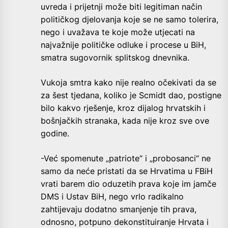
uvreda i prijetnji može biti legitiman način
političkog djelovanja koje se ne samo tolerira,
nego i uvažava te koje može utjecati na
najvažnije političke odluke i procese u BiH,
smatra sugovornik splitskog dnevnika.
Vukoja smtra kako nije realno očekivati da se
za šest tjedana, koliko je Scmidt dao, postigne
bilo kakvo rješenje, kroz dijalog hrvatskih i
bošnjačkih stranaka, kada nije kroz sve ove
godine.
-Već spomenute „patriote“ i „probosanci“ ne
samo da neće pristati da se Hrvatima u FBiH
vrati barem dio oduzetih prava koje im jamče
DMS i Ustav BiH, nego vrlo radikalno
zahtijevaju dodatno smanjenje tih prava,
odnosno, potpuno dekonstituiranje Hrvata i