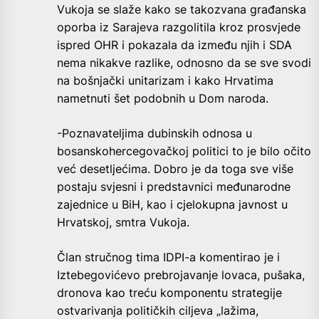
Vukoja se slaže kako se takozvana građanska
oporba iz Sarajeva razgolitila kroz prosvjede
ispred OHR i pokazala da između njih i SDA
nema nikakve razlike, odnosno da se sve svodi
na bošnjački unitarizam i kako Hrvatima
nametnuti šet podobnih u Dom naroda.
-Poznavateljima dubinskih odnosa u
bosanskohercegovačkoj politici to je bilo očito
već desetljećima. Dobro je da toga sve više
postaju svjesni i predstavnici međunarodne
zajednice u BiH, kao i cjelokupna javnost u
Hrvatskoj, smtra Vukoja.
Član stručnog tima IDPI-a komentirao je i
Iztebegovićevo prebrojavanje lovaca, pušaka,
dronova kao treću komponentu strategije
ostvarivanja političkih ciljeva „lažima,