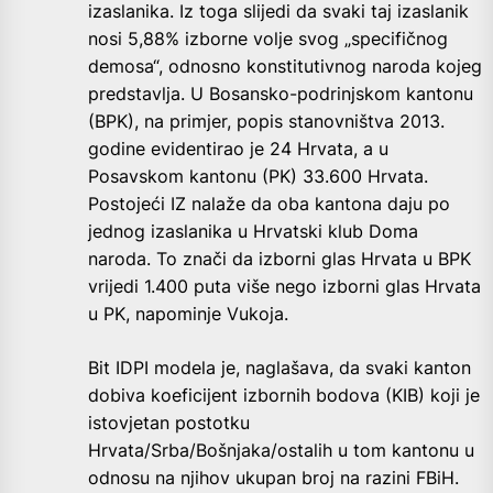
izaslanika. Iz toga slijedi da svaki taj izaslanik
nosi 5,88% izborne volje svog „specifičnog
demosa“, odnosno konstitutivnog naroda kojeg
predstavlja. U Bosansko-podrinjskom kantonu
(BPK), na primjer, popis stanovništva 2013.
godine evidentirao je 24 Hrvata, a u
Posavskom kantonu (PK) 33.600 Hrvata.
Postojeći IZ nalaže da oba kantona daju po
jednog izaslanika u Hrvatski klub Doma
naroda. To znači da izborni glas Hrvata u BPK
vrijedi 1.400 puta više nego izborni glas Hrvata
u PK, napominje Vukoja.
Bit IDPI modela je, naglašava, da svaki kanton
dobiva koeficijent izbornih bodova (KIB) koji je
istovjetan postotku
Hrvata/Srba/Bošnjaka/ostalih u tom kantonu u
odnosu na njihov ukupan broj na razini FBiH.