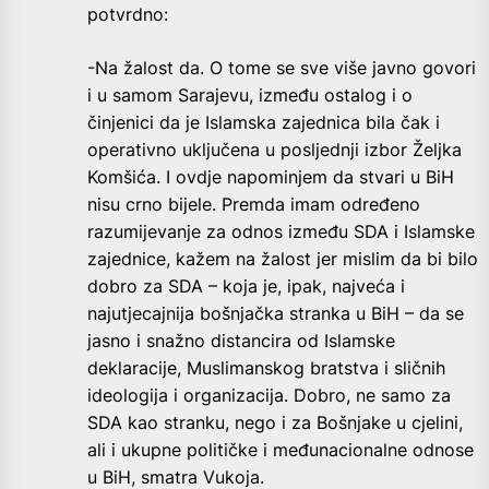
potvrdno:
-Na žalost da. O tome se sve više javno govori
i u samom Sarajevu, između ostalog i o
činjenici da je Islamska zajednica bila čak i
operativno uključena u posljednji izbor Željka
Komšića. I ovdje napominjem da stvari u BiH
nisu crno bijele. Premda imam određeno
razumijevanje za odnos između SDA i Islamske
zajednice, kažem na žalost jer mislim da bi bilo
dobro za SDA – koja je, ipak, najveća i
najutjecajnija bošnjačka stranka u BiH – da se
jasno i snažno distancira od Islamske
deklaracije, Muslimanskog bratstva i sličnih
ideologija i organizacija. Dobro, ne samo za
SDA kao stranku, nego i za Bošnjake u cjelini,
ali i ukupne političke i međunacionalne odnose
u BiH, smatra Vukoja.