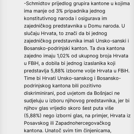
-Schmidtov prijedlog grupira kantone u kojima
ima manje od 3% pripadnika jednog
konstitutivnog naroda i osigurava im
zajedničkog predstavnika u Domu naroda. U
slučaju Hrvata, to znači da bi jednog
zajedničkog predstavnika imali Unsko-sanski i
Bosansko-podrinjski kanton. Ta dva kantona
zajedno imaju 1,02% od ukupnog broja Hrvata
u FBiH, a dobila bi jednog izaslanika koji
predstavlja 5,88% izborne volje Hrvata u FBiH.
Time bi Hrvati Unsko-sanskog i Bosansko-
podrinjskog kantona bili pozitivno
diskriminirani, pod uvjetom da Bošnjaci ne
sudjeluju u izboru njihovog predstavnika, jer bi
njihov glas vrijedio skoro šest puta više
(5,88%) nego izborni glas, na primjer, Hrvata iz
Posavskog ili Zapadnohercegovačkog
kantona. Unatoč svim tim činjenicama,