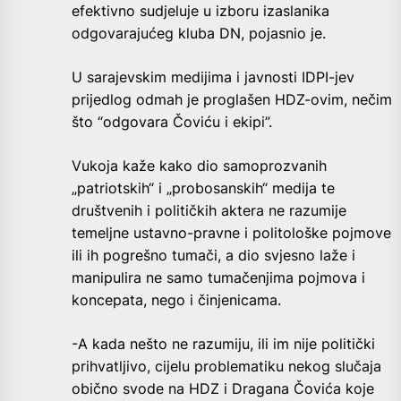
efektivno sudjeluje u izboru izaslanika
odgovarajućeg kluba DN, pojasnio je.
U sarajevskim medijima i javnosti IDPI-jev
prijedlog odmah je proglašen HDZ-ovim, nečim
što “odgovara Čoviću i ekipi”.
Vukoja kaže kako dio samoprozvanih
„patriotskih“ i „probosanskih“ medija te
društvenih i političkih aktera ne razumije
temeljne ustavno-pravne i politološke pojmove
ili ih pogrešno tumači, a dio svjesno laže i
manipulira ne samo tumačenjima pojmova i
koncepata, nego i činjenicama.
-A kada nešto ne razumiju, ili im nije politički
prihvatljivo, cijelu problematiku nekog slučaja
obično svode na HDZ i Dragana Čovića koje