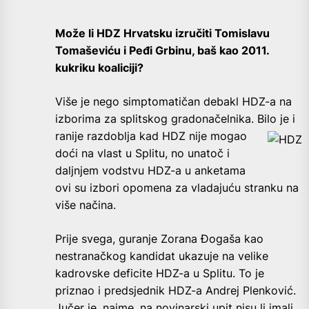
Može li HDZ Hrvatsku izručiti Tomislavu
Tomaševiću i Peđi Grbinu, baš kao 2011.
kukriku koaliciji?
V
iše je nego simptomatičan debakl HDZ-a na
izborima za splitskog gradonačelnika. Bilo je i
ranije razdoblja kad HDZ nije mogao
doći na vlast u Splitu, no unatoč i
daljnjem vodstvu HDZ-a u anketama
ovi su izbori opomena za vladajuću stranku na
više načina.
Prije svega, guranje Zorana Đogaša kao
nestranačkog kandidat ukazuje na velike
kadrovske deficite HDZ-a u Splitu. To je
priznao i predsjednik HDZ-a Andrej Plenković.
Jučer je, naime, na novinarski upit nisu li imali