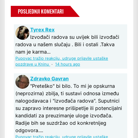
POSLJEDNJI KOMENTARI
Tyrex Rex
Izvođači radova su uvijek bili izvođači
radova u našem slučaju . Bili i ostali .Takva
nam je karma...
Pupovac tražio reakciju, udruge prijavile ustaške
pozdrave u Kninu
·
14 hours ago
Zdravko Gavran
"Preteško" bi bilo. To mi je opskurna
(neprozirna) zbilja, ti sustavi odnosa između
nalogodavaca i "izvođača radova". Suputnici
su zapravo interesne prišipetlje ili potencijalni
kandidati za preuzimanje uloge izvođača.
Radije bih se suzdržao od konkretnijeg
odgovora....
Pupovac tražio reakciju, udruge prijavile ustaške