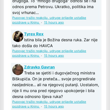
drugoga. To "mnogo drugoga" odnosi se i na
odnos prema Petrovu. Ukratko, politika ima
svoj vrhunac...
Pupovac tražio reakciju, udruge prijavile ustaške
pozdrave u Kninu
·
15 hours ago
Tyrex Rex
Istina bila je Božina desna ruka. Zar nije
tako došla do HAVCA
Pupovac tražio reakciju, udruge prijavile ustaške
pozdrave u Kninu
·
15 hours ago
Zdravko Gavran
Treba se sjetiti i dugovječnog ministra
Biškupića. On je preteča... svoje progredirale
nasljednice... ali na njegovoj putanji. Uostalom,
nije li mu ona pred njegovo upokojenje i bila
desna odnosno lijeva ruka?
Pupovac tražio reakciju, udruge prijavile ustaške
pozdrave u Kninu
·
15 hours ago