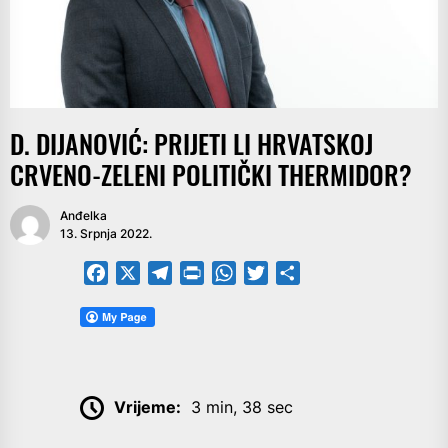
D. DIJANOVIĆ: PRIJETI LI HRVATSKOJ
CRVENO-ZELENI POLITIČKI THERMIDOR?
Anđelka
13. Srpnja 2022.
Facebook
X
Telegram
PrintFriendly
WhatsApp
Twitter
Share
Vrijeme:
3 min, 38 sec