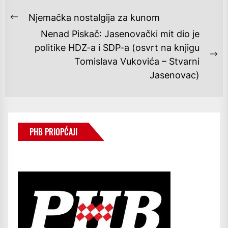
NAVIGACIJA
Njemačka nostalgija za kunom
Previous
OBJAVA
Nenad Piskač: Jasenovački mit dio je
post:
politike HDZ-a i SDP-a (osvrt na knjigu
Ne
Tomislava Vukovića – Stvarni
po
Jasenovac)
PHB PRIOPĆAJI