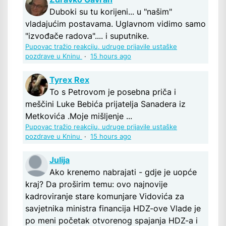
Duboki su tu korijeni... u "našim"
vladajućim postavama. Uglavnom vidimo samo
"izvođače radova".... i suputnike.
Pupovac tražio reakciju, udruge prijavile ustaške
pozdrave u Kninu
·
15 hours ago
Tyrex Rex
To s Petrovom je posebna priča i
meščini Luke Bebića prijatelja Sanadera iz
Metkovića .Moje mišljenje ...
Pupovac tražio reakciju, udruge prijavile ustaške
pozdrave u Kninu
·
15 hours ago
Julija
Ako krenemo nabrajati - gdje je uopće
kraj? Da proširim temu: ovo najnovije
kadroviranje stare komunjare Vidovića za
savjetnika ministra financija HDZ-ove Vlade je
po meni početak otvorenog spajanja HDZ-a i