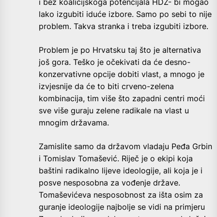
i bez koalicijskoga potencijala HDZ- bi mogao
lako izgubiti iduće izbore. Samo po sebi to nije
problem. Takva stranka i treba izgubiti izbore.
Problem je po Hrvatsku taj što je alternativa
još gora. Teško je očekivati da će desno-
konzervativne opcije dobiti vlast, a mnogo je
izvjesnije da će to biti crveno-zelena
kombinacija, tim više što zapadni centri moći
sve više guraju zelene radikale na vlast u
mnogim državama.
Zamislite samo da državom vladaju Peđa Grbin
i Tomislav Tomašević. Riječ je o ekipi koja
baštini radikalno lijeve ideologije, ali koja je i
posve nesposobna za vođenje države.
Tomaševićeva nesposobnost za išta osim za
guranje ideologije najbolje se vidi na primjeru