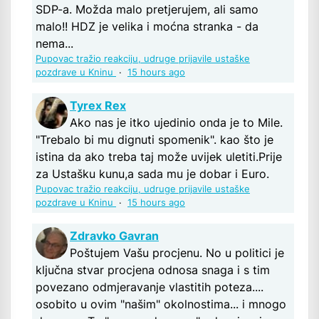
SDP-a. Možda malo pretjerujem, ali samo
malo!! HDZ je velika i moćna stranka - da
nema...
Pupovac tražio reakciju, udruge prijavile ustaške
pozdrave u Kninu
·
15 hours ago
Tyrex Rex
Ako nas je itko ujedinio onda je to Mile.
"Trebalo bi mu dignuti spomenik". kao što je
istina da ako treba taj može uvijek uletiti.Prije
za Ustašku kunu,a sada mu je dobar i Euro.
Pupovac tražio reakciju, udruge prijavile ustaške
pozdrave u Kninu
·
15 hours ago
Zdravko Gavran
Poštujem Vašu procjenu. No u politici je
ključna stvar procjena odnosa snaga i s tim
povezano odmjeravanje vlastitih poteza....
osobito u ovim "našim" okolnostima... i mnogo