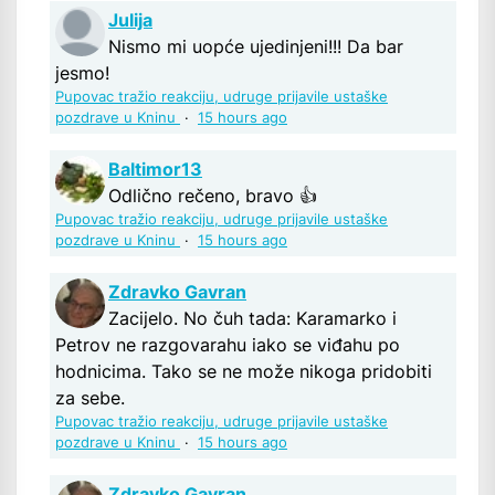
Julija
Nismo mi uopće ujedinjeni!!! Da bar
jesmo!
Pupovac tražio reakciju, udruge prijavile ustaške
pozdrave u Kninu
·
15 hours ago
Baltimor13
Odlično rečeno, bravo 👍
Pupovac tražio reakciju, udruge prijavile ustaške
pozdrave u Kninu
·
15 hours ago
Zdravko Gavran
Zacijelo. No čuh tada: Karamarko i
Petrov ne razgovarahu iako se viđahu po
hodnicima. Tako se ne može nikoga pridobiti
za sebe.
Pupovac tražio reakciju, udruge prijavile ustaške
pozdrave u Kninu
·
15 hours ago
Zdravko Gavran