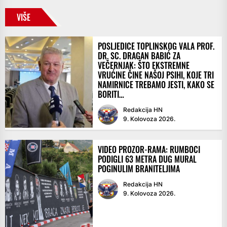
VIŠE
POSLJEDICE TOPLINSKOG VALA PROF.
DR. SC. DRAGAN BABIĆ ZA
VEČERNJAK: ŠTO EKSTREMNE
VRUĆINE ČINE NAŠOJ PSIHI, KOJE TRI
NAMIRNICE TREBAMO JESTI, KAKO SE
BORITI…
Redakcija HN
9. Kolovoza 2026.
VIDEO PROZOR-RAMA: RUMBOCI
PODIGLI 63 METRA DUG MURAL
POGINULIM BRANITELJIMA
Redakcija HN
9. Kolovoza 2026.