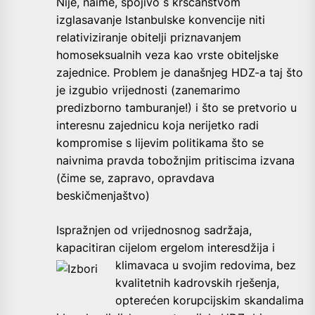
Nije, naime, spojivo s kršćanstvom
izglasavanje Istanbulske konvencije niti
relativiziranje obitelji priznavanjem
homoseksualnih veza kao vrste obiteljske
zajednice. Problem je današnjeg HDZ-a taj što
je izgubio vrijednosti (zanemarimo
predizborno tamburanje!) i što se pretvorio u
interesnu zajednicu koja nerijetko radi
kompromise s lijevim politikama što se
naivnima pravda tobožnjim pritiscima izvana
(čime se, zapravo, opravdava
beskičmenjaštvo)
Ispražnjen od vrijednosnog sadržaja,
kapacitiran cijelom ergelom interesdžija i
klimavaca u svojim redovima, bez
kvalitetnih kadrovskih rješenja,
opterećen korupcijskim skandalima