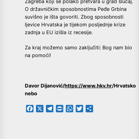
Zagreba koji se polako pretvara u grad slučaj.
O državničkim sposobnostima Peđe Grbina
suvišno je išta govoriti. Zbog sposobnosti
ljevice Hrvatska je tijekom posljednje krize
zadnja u EU izišla iz recesije.
Za kraj možemo samo zaključiti: Bog nam bio
na pomoći!
Davor Dijanović/
https://www.hkv.hr
/Hrvatsko
nebo
Facebook
X
Telegram
PrintFriendly
WhatsApp
Twitter
Share