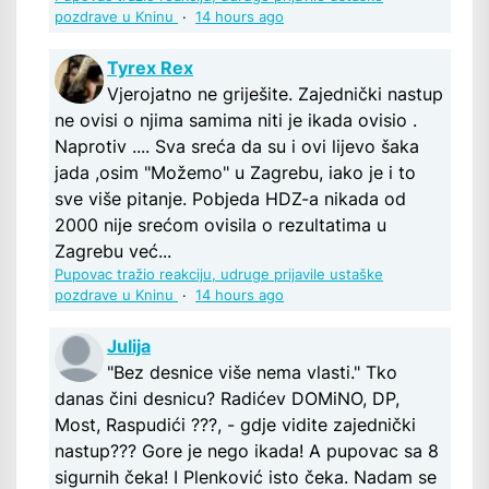
pozdrave u Kninu
·
14 hours ago
Tyrex Rex
Vjerojatno ne griješite. Zajednički nastup
ne ovisi o njima samima niti je ikada ovisio .
Naprotiv .... Sva sreća da su i ovi lijevo šaka
jada ,osim "Možemo" u Zagrebu, iako je i to
sve više pitanje. Pobjeda HDZ-a nikada od
2000 nije srećom ovisila o rezultatima u
Zagrebu već...
Pupovac tražio reakciju, udruge prijavile ustaške
pozdrave u Kninu
·
14 hours ago
Julija
"Bez desnice više nema vlasti." Tko
danas čini desnicu? Radićev DOMiNO, DP,
Most, Raspudići ???, - gdje vidite zajednički
nastup??? Gore je nego ikada! A pupovac sa 8
sigurnih čeka! I Plenković isto čeka. Nadam se