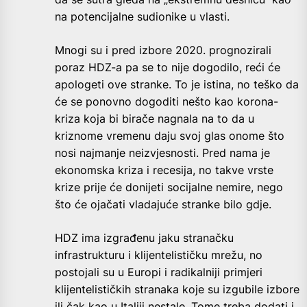
na potencijalne sudionike u vlasti.
Mnogi su i pred izbore 2020. prognozirali
poraz HDZ-a pa se to nije dogodilo, reći će
apologeti ove stranke. To je istina, no teško da
će se ponovno dogoditi nešto kao korona-
kriza koja bi birače nagnala na to da u
kriznome vremenu daju svoj glas onome što
nosi najmanje neizvjesnosti. Pred nama je
ekonomska kriza i recesija, no takve vrste
krize prije će donijeti socijalne nemire, nego
što će ojačati vladajuće stranke bilo gdje.
HDZ ima izgrađenu jaku stranačku
infrastrukturu i klijentelističku mrežu, no
postojali su u Europi i radikalniji primjeri
klijentelističkih stranaka koje su izgubile izbore
ili čak kao u Italiji nestale. Tome treba dodati i