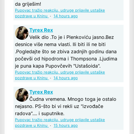
da griješim!
Pupovac tražio reakciju, udruge prijavile ustaške
pozdrave u Kninu
·
14 hours ago
Tyrex Rex
Velik dio .To je i Plenkoviću jasno.Bez
desnice više nema vlasti. Ili biti ili ne biti
.Pogledajte što se zbiva zadnjih godinu dana
počevši od hipodroma i Thompsona .Ljudima
je puna kapa Pupovčevih "Ustašoida".
Pupovac tražio reakciju, udruge prijavile ustaške
pozdrave u Kninu
·
14 hours ago
Tyrex Rex
Čudna vremena. Mnogo toga je ostalo
nejasno. PS-što bi vi rekli uz "izvođače
radova".... i suputnike.
Pupovac tražio reakciju, udruge prijavile ustaške
pozdrave u Kninu
·
15 hours ago