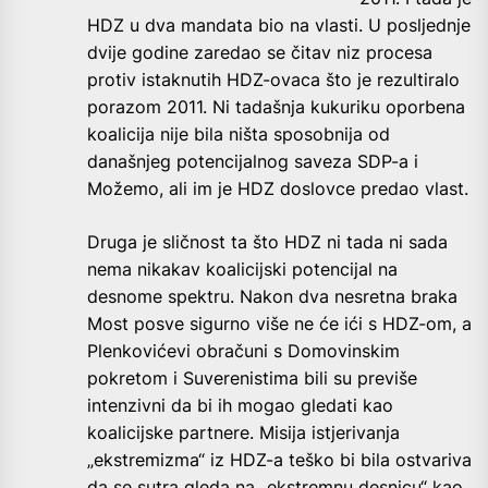
HDZ u dva mandata bio na vlasti. U posljednje
dvije godine zaredao se čitav niz procesa
protiv istaknutih HDZ-ovaca što je rezultiralo
porazom 2011. Ni tadašnja kukuriku oporbena
koalicija nije bila ništa sposobnija od
današnjeg potencijalnog saveza SDP-a i
Možemo, ali im je HDZ doslovce predao vlast.
Druga je sličnost ta što HDZ ni tada ni sada
nema nikakav koalicijski potencijal na
desnome spektru. Nakon dva nesretna braka
Most posve sigurno više ne će ići s HDZ-om, a
Plenkovićevi obračuni s Domovinskim
pokretom i Suverenistima bili su previše
intenzivni da bi ih mogao gledati kao
koalicijske partnere. Misija istjerivanja
„ekstremizma“ iz HDZ-a teško bi bila ostvariva
da se sutra gleda na „ekstremnu desnicu“ kao