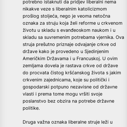
potrebno istaknuti da pridjev liberalni nema
nikakve veze s liberalnim katolicizmom
prošlog stoljeća, nego je veoma netočna
oznaka za struju koja želi reforme u crkvenom
životu u skladu s evanđeoskom naukom i u
skladu sa suvremenim potrebama vjernika. Ova
struja prešutno priznaje odvajanje crkve od
države kako je provedeno u Sjedinjenim
Američkim Državama i u Francuskoj. U ovim
zemljama dovela je rastava crkve od države
do procvata čistog kršćanskog života s jakim
crkvenim zajednicama, koje su politički i
gospodarski potpuno nezavisne od državne
vlasti i prema tome mogu vršiti svoje
poslanstvo bez obzira na potrebe državne
politike.
Druga važna oznaka liberalne struje leži u