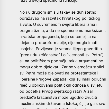
razviti svoju specifičnu funkciju.
No i u drugom smislu takav se duh štetno
odražavao na razvitak hrvatskog političkog
života. U suvremenom svijetu liberalizma i
pragmatizma, a da ne spomenemo marksizam,
hrvatska propaganda, koja se temeljila na
idejama protureformacije, nije mogla imati
uspjeha. Povijesno je veoma lijepo govoriti o
“predziđu kršćanstva” i o “vjernosti sv. Petru”,
ali na političkom području takvi argumenti ne
mogu dobro djelovati. Zar se vjernošću stolici
sv. Petra može djelovati na protestantske i
liberalne krugove Zapada, koji su imali odlučnu
riječ u oblikovanju političkih odnosa u svijetu
od početka Prvog svjetskog rata? A zar
predziđe kršćanstva može ugodno zvučiti
muslimanskim državama Istoka, čiji je glas sve