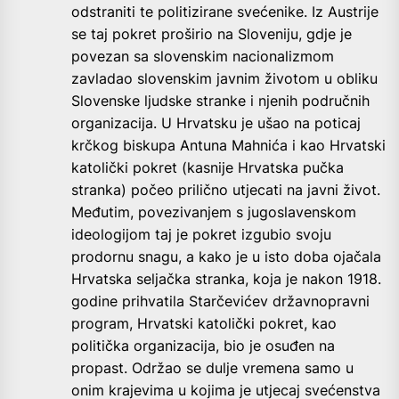
odstraniti te politizirane svećenike. Iz Austrije
se taj pokret proširio na Sloveniju, gdje je
povezan sa slovenskim nacionalizmom
zavladao slovenskim javnim životom u obliku
Slovenske ljudske stranke i njenih područnih
organizacija. U Hrvatsku je ušao na poticaj
krčkog biskupa Antuna Mahnića i kao Hrvatski
katolički pokret (kasnije Hrvatska pučka
stranka) počeo prilično utjecati na javni život.
Međutim, povezivanjem s jugoslavenskom
ideologijom taj je pokret izgubio svoju
prodornu snagu, a kako je u isto doba ojačala
Hrvatska seljačka stranka, koja je nakon 1918.
godine prihvatila Starčevićev državnopravni
program, Hrvatski katolički pokret, kao
politička organizacija, bio je osuđen na
propast. Održao se dulje vremena samo u
onim krajevima u kojima je utjecaj svećenstva