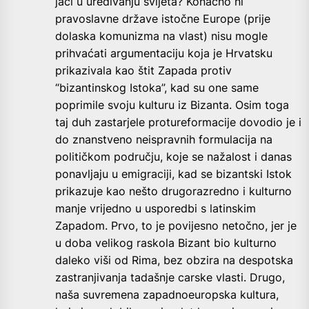
jači u uređivanju svijeta? Konačno ni
pravoslavne države istočne Europe (prije
dolaska komunizma na vlast) nisu mogle
prihvaćati argumentaciju koja je Hrvatsku
prikazivala kao štit Zapada protiv
“bizantinskog Istoka”, kad su one same
poprimile svoju kulturu iz Bizanta. Osim toga
taj duh zastarjele protureformacije dovodio je i
do znanstveno neispravnih formulacija na
političkom području, koje se nažalost i danas
ponavljaju u emigraciji, kad se bizantski Istok
prikazuje kao nešto drugorazredno i kulturno
manje vrijedno u usporedbi s latinskim
Zapadom. Prvo, to je povijesno netočno, jer je
u doba velikog raskola Bizant bio kulturno
daleko viši od Rima, bez obzira na despotska
zastranjivanja tadašnje carske vlasti. Drugo,
naša suvremena zapadnoeuropska kultura,