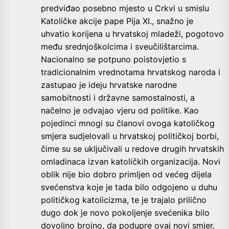
predviđao posebno mjesto u Crkvi u smislu
Katoličke akcije pape Pija XI., snažno je
uhvatio korijena u hrvatskoj mladeži, pogotovo
među srednjoškolcima i sveučilištarcima.
Nacionalno se potpuno poistovjetio s
tradicionalnim vrednotama hrvatskog naroda i
zastupao je ideju hrvatske narodne
samobitnosti i državne samostalnosti, a
načelno je odvajao vjeru od politike. Kao
pojedinci mnogi su članovi ovoga katoličkog
smjera sudjelovali u hrvatskoj političkoj borbi,
čime su se uključivali u redove drugih hrvatskih
omladinaca izvan katoličkih organizacija. Novi
oblik nije bio dobro primljen od većeg dijela
svećenstva koje je tada bilo odgojeno u duhu
političkog katolicizma, te je trajalo prilično
dugo dok je novo pokoljenje svećenika bilo
dovoljno brojno, da podupre ovaj novi smjer.