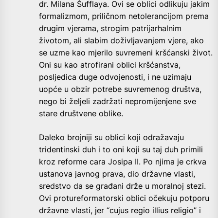
dr. Milana Šufflaya. Ovi se oblici odlikuju jakim
formalizmom, priličnom netolerancijom prema
drugim vjerama, strogim patrijarhalnim
životom, ali slabim doživljavanjem vjere, ako
se uzme kao mjerilo suvremeni kršćanski život.
Oni su kao atrofirani oblici kršćanstva,
posljedica duge odvojenosti, i ne uzimaju
uopće u obzir potrebe suvremenog društva,
nego bi željeli zadržati nepromijenjene sve
stare društvene oblike.
Daleko brojniji su oblici koji odražavaju
tridentinski duh i to oni koji su taj duh primili
kroz reforme cara Josipa II. Po njima je crkva
ustanova javnog prava, dio državne vlasti,
sredstvo da se građani drže u moralnoj stezi.
Ovi protureformatorski oblici očekuju potporu
državne vlasti, jer “cujus regio illius religio” i