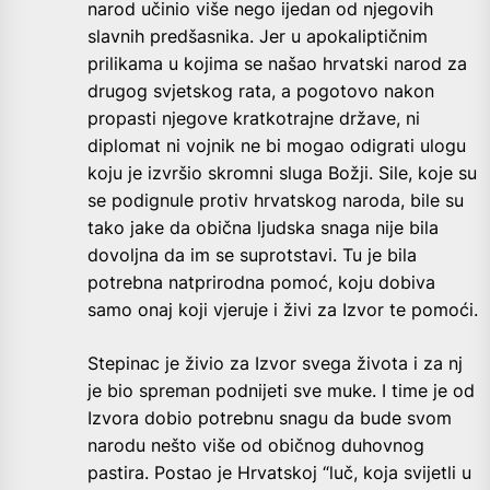
narod učinio više nego ijedan od njegovih
slavnih predšasnika. Jer u apokaliptičnim
prilikama u kojima se našao hrvatski narod za
drugog svjetskog rata, a pogotovo nakon
propasti njegove kratkotrajne države, ni
diplomat ni vojnik ne bi mogao odigrati ulogu
koju je izvršio skromni sluga Božji. Sile, koje su
se podignule protiv hrvatskog naroda, bile su
tako jake da obična ljudska snaga nije bila
dovoljna da im se suprotstavi. Tu je bila
potrebna natprirodna pomoć, koju dobiva
samo onaj koji vjeruje i živi za Izvor te pomoći.
Stepinac je živio za Izvor svega života i za nj
je bio spreman podnijeti sve muke. I time je od
Izvora dobio potrebnu snagu da bude svom
narodu nešto više od običnog duhovnog
pastira. Postao je Hrvatskoj “luč, koja svijetli u