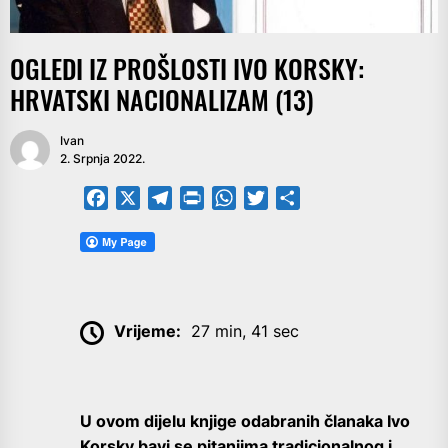
OGLEDI IZ PROŠLOSTI IVO KORSKY:
HRVATSKI NACIONALIZAM (13)
Ivan
2. Srpnja 2022.
Facebook
X
Telegram
PrintFriendly
WhatsApp
Twitter
Share
Vrijeme:
27 min, 41 sec
U ovom dijelu knjige odabranih članaka Ivo
Korsky bavi se pitanjima tradicionalnog i