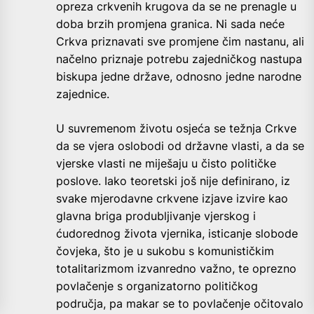
opreza crkvenih krugova da se ne prenagle u
doba brzih promjena granica. Ni sada neće
Crkva priznavati sve promjene čim nastanu, ali
načelno priznaje potrebu zajedničkog nastupa
biskupa jedne države, odnosno jedne narodne
zajednice.
U suvremenom životu osjeća se težnja Crkve
da se vjera oslobodi od državne vlasti, a da se
vjerske vlasti ne miješaju u čisto političke
poslove. Iako teoretski još nije definirano, iz
svake mjerodavne crkvene izjave izvire kao
glavna briga produbljivanje vjerskog i
ćudorednog života vjernika, isticanje slobode
čovjeka, što je u sukobu s komunističkim
totalitarizmom izvanredno važno, te oprezno
povlačenje s organizatorno političkog
područja, pa makar se to povlačenje očitovalo