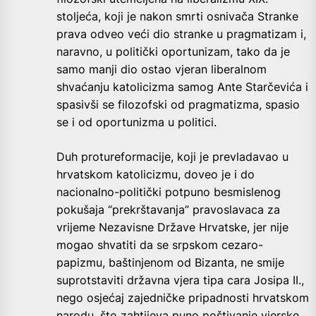
stoljeća, koji je nakon smrti osnivača Stranke
prava odveo veći dio stranke u pragmatizam i,
naravno, u politički oportunizam, tako da je
samo manji dio ostao vjeran liberalnom
shvaćanju katolicizma samog Ante Starčevića i
spasivši se filozofski od pragmatizma, spasio
se i od oportunizma u politici.
Duh protureformacije, koji je prevladavao u
hrvatskom katolicizmu, doveo je i do
nacionalno-politički potpuno besmislenog
pokušaja “prekrštavanja” pravoslavaca za
vrijeme Nezavisne Države Hrvatske, jer nije
mogao shvatiti da se srpskom cezaro-
papizmu, baštinjenom od Bizanta, ne smije
suprotstaviti državna vjera tipa cara Josipa II.,
nego osjećaj zajedničke pripadnosti hrvatskom
narodu, što zahtijeva puno poštivanje vjerske