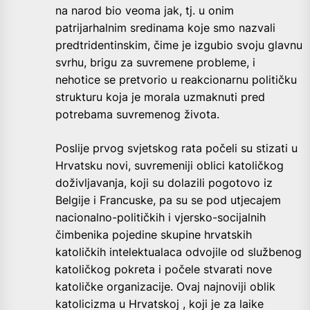
na narod bio veoma jak, tj. u onim
patrijarhalnim sredinama koje smo nazvali
predtridentinskim, čime je izgubio svoju glavnu
svrhu, brigu za suvremene probleme, i
nehotice se pretvorio u reakcionarnu političku
strukturu koja je morala uzmaknuti pred
potrebama suvremenog života.
Poslije prvog svjetskog rata počeli su stizati u
Hrvatsku novi, suvremeniji oblici katoličkog
doživljavanja, koji su dolazili pogotovo iz
Belgije i Francuske, pa su se pod utjecajem
nacionalno-političkih i vjersko-socijalnih
čimbenika pojedine skupine hrvatskih
katoličkih intelektualaca odvojile od službenog
katoličkog pokreta i počele stvarati nove
katoličke organizacije. Ovaj najnoviji oblik
katolicizma u Hrvatskoj , koji je za laike