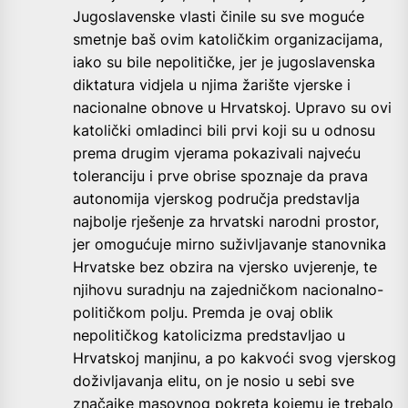
Jugoslavenske vlasti činile su sve moguće
smetnje baš ovim katoličkim organizacijama,
iako su bile nepolitičke, jer je jugoslavenska
diktatura vidjela u njima žarište vjerske i
nacionalne obnove u Hrvatskoj. Upravo su ovi
katolički omladinci bili prvi koji su u odnosu
prema drugim vjerama pokazivali najveću
toleranciju i prve obrise spoznaje da prava
autonomija vjerskog područja predstavlja
najbolje rješenje za hrvatski narodni prostor,
jer omogućuje mirno suživljavanje stanovnika
Hrvatske bez obzira na vjersko uvjerenje, te
njihovu suradnju na zajedničkom nacionalno-
političkom polju. Premda je ovaj oblik
nepolitičkog katolicizma predstavljao u
Hrvatskoj manjinu, a po kakvoći svog vjerskog
doživljavanja elitu, on je nosio u sebi sve
značajke masovnog pokreta kojemu je trebalo