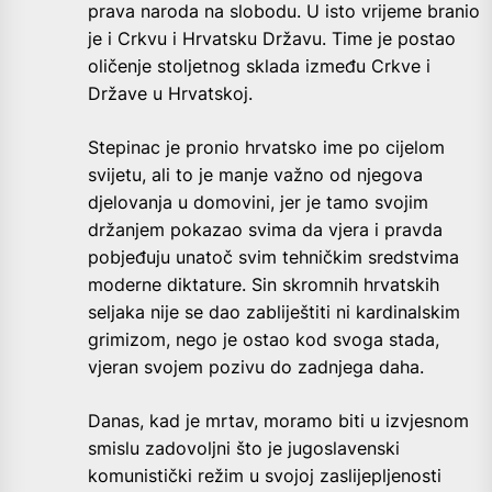
prava naroda na slobodu. U isto vrijeme branio
je i Crkvu i Hrvatsku Državu. Time je postao
oličenje stoljetnog sklada između Crkve i
Države u Hrvatskoj.
Stepinac je pronio hrvatsko ime po cijelom
svijetu, ali to je manje važno od njegova
djelovanja u domovini, jer je tamo svojim
držanjem pokazao svima da vjera i pravda
pobjeđuju unatoč svim tehničkim sredstvima
moderne diktature. Sin skromnih hrvatskih
seljaka nije se dao zabliještiti ni kardinalskim
grimizom, nego je ostao kod svoga stada,
vjeran svojem pozivu do zadnjega daha.
Danas, kad je mrtav, moramo biti u izvjesnom
smislu zadovoljni što je jugoslavenski
komunistički režim u svojoj zaslijepljenosti