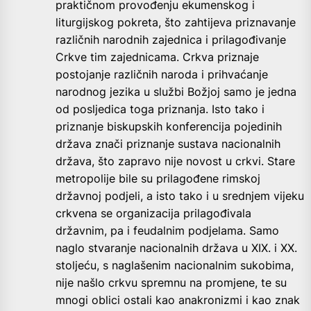
praktičnom provođenju ekumenskog i
liturgijskog pokreta, što zahtijeva priznavanje
različnih narodnih zajednica i prilagođivanje
Crkve tim zajednicama. Crkva priznaje
postojanje različnih naroda i prihvaćanje
narodnog jezika u službi Božjoj samo je jedna
od posljedica toga priznanja. Isto tako i
priznanje biskupskih konferencija pojedinih
država znači priznanje sustava nacionalnih
država, što zapravo nije novost u crkvi. Stare
metropolije bile su prilagođene rimskoj
državnoj podjeli, a isto tako i u srednjem vijeku
crkvena se organizacija prilagođivala
državnim, pa i feudalnim podjelama. Samo
naglo stvaranje nacionalnih država u XIX. i XX.
stoljeću, s naglašenim nacionalnim sukobima,
nije našlo crkvu spremnu na promjene, te su
mnogi oblici ostali kao anakronizmi i kao znak