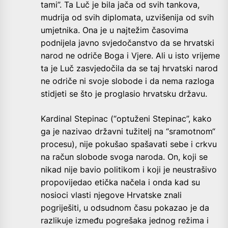
tami”. Ta Luč je bila jača od svih tankova,
mudrija od svih diplomata, uzvišenija od svih
umjetnika. Ona je u najtežim časovima
podnijela javno svjedočanstvo da se hrvatski
narod ne odriče Boga i Vjere. Ali u isto vrijeme
ta je Luč zasvjedočila da se taj hrvatski narod
ne odriče ni svoje slobode i da nema razloga
stidjeti se što je proglasio hrvatsku državu.
Kardinal Stepinac (“optuženi Stepinac”, kako
ga je nazivao državni tužitelj na “sramotnom“
procesu), nije pokušao spašavati sebe i crkvu
na račun slobode svoga naroda. On, koji se
nikad nije bavio politikom i koji je neustrašivo
propovijedao etička načela i onda kad su
nosioci vlasti njegove Hrvatske znali
pogriješiti, u odsudnom času pokazao je da
razlikuje između pogrešaka jednog režima i