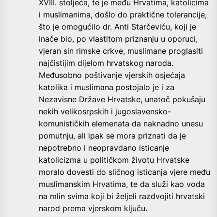
XVIII. stoljeća, te je među Hrvatima, katolicima
i muslimanima, došlo do praktične tolerancije,
što je omogućilo dr. Anti Starčeviću, koji je
inače bio, po vlastitom priznanju u oporuci,
vjeran sin rimske crkve, muslimane proglasiti
najčistijim dijelom hrvatskog naroda.
Međusobno poštivanje vjerskih osjećaja
katolika i muslimana postojalo je i za
Nezavisne Države Hrvatske, unatoč pokušaju
nekih velikosrpskih i jugoslavensko-
komunističkih elemenata da naknadno unesu
pomutnju, ali ipak se mora priznati da je
nepotrebno i neopravdano isticanje
katolicizma u političkom životu Hrvatske
moralo dovesti do sličnog isticanja vjere među
muslimanskim Hrvatima, te da služi kao voda
na mlin svima koji bi željeli razdvojiti hrvatski
narod prema vjerskom ključu.