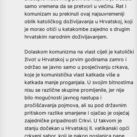
samo vremena da se pretvori u većinu. Rat i
komunizam su prekinuli ovaj najsuvremeniji
oblik katoličkog doživljavanja u Hrvatskoj, koji
je morao otići u katakombe zajedno s drugim
hrvatskim narodnim doživljavanjem.
Dolaskom komunizma na vlast cijeli je katolički
život u Hrvatskoj u prvim godinama zamro i
održao se javno samo u posjećivanju crkava,
koje je komunistička vlast katkada više a
katkada manje proganjala. U svojim bitnostima
nisu se različne skupine promijenile, jer nije
bilo mogućnosti javnog nastupa i
pročišćavanja pojmova, ali su pod državnim
pritiskom razlike smanjene i ojačao je osjećaj
zajedničke pripadnosti Crkvi. U takvom je
stanju dočekan u Hrvatskoj II. vatikanski opći
crkveni sabor, koji je nakon poslanica pape