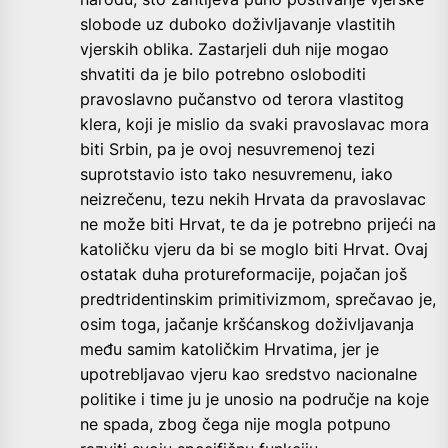
slobode uz duboko doživljavanje vlastitih
vjerskih oblika. Zastarjeli duh nije mogao
shvatiti da je bilo potrebno osloboditi
pravoslavno pučanstvo od terora vlastitog
klera, koji je mislio da svaki pravoslavac mora
biti Srbin, pa je ovoj nesuvremenoj tezi
suprotstavio isto tako nesuvremenu, iako
neizrečenu, tezu nekih Hrvata da pravoslavac
ne može biti Hrvat, te da je potrebno prijeći na
katoličku vjeru da bi se moglo biti Hrvat. Ovaj
ostatak duha protureformacije, pojačan još
predtridentinskim primitivizmom, sprečavao je,
osim toga, jačanje kršćanskog doživljavanja
među samim katoličkim Hrvatima, jer je
upotrebljavao vjeru kao sredstvo nacionalne
politike i time ju je unosio na područje na koje
ne spada, zbog čega nije mogla potpuno