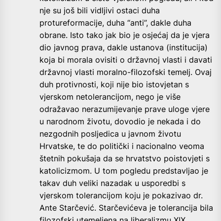
nje su još bili vidljivi ostaci duha
protureformacije, duha “anti”, dakle duha
obrane. Isto tako jak bio je osjećaj da je vjera
dio javnog prava, dakle ustanova (institucija)
koja bi morala ovisiti o državnoj vlasti i davati
državnoj vlasti moralno-filozofski temelj. Ovaj
duh protivnosti, koji nije bio istovjetan s
vjerskom netolerancijom, nego je više
odražavao nerazumijevanje prave uloge vjere
u narodnom životu, dovodio je nekada i do
nezgodnih posljedica u javnom životu
Hrvatske, te do politički i nacionalno veoma
štetnih pokušaja da se hrvatstvo poistovjeti s
katolicizmom. U tom pogledu predstavljao je
takav duh veliki nazadak u usporedbi s
vjerskom tolerancijom koju je pokazivao dr.
Ante Starčević. Starčevićeva je tolerancija bila
filozofski utemeljena na liberalizmu XIX.