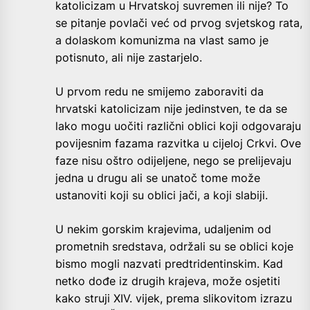
katolicizam u Hrvatskoj suvremen ili nije? To
se pitanje povlači već od prvog svjetskog rata,
a dolaskom komunizma na vlast samo je
potisnuto, ali nije zastarjelo.
U prvom redu ne smijemo zaboraviti da
hrvatski katolicizam nije jedinstven, te da se
lako mogu uočiti različni oblici koji odgovaraju
povijesnim fazama razvitka u cijeloj Crkvi. Ove
faze nisu oštro odijeljene, nego se prelijevaju
jedna u drugu ali se unatoč tome može
ustanoviti koji su oblici jači, a koji slabiji.
U nekim gorskim krajevima, udaljenim od
prometnih sredstava, održali su se oblici koje
bismo mogli nazvati predtridentinskim. Kad
netko dođe iz drugih krajeva, može osjetiti
kako struji XIV. vijek, prema slikovitom izrazu