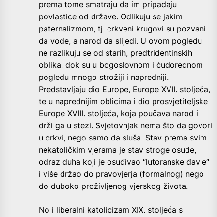
prema tome smatraju da im pripadaju
povlastice od države. Odlikuju se jakim
paternalizmom, tj. crkveni krugovi su pozvani
da vode, a narod da slijedi. U ovom pogledu
ne razlikuju se od starih, predtridentinskih
oblika, dok su u bogoslovnom i ćudorednom
pogledu mnogo strožiji i napredniji.
Predstavljaju dio Europe, Europe XVII. stoljeća,
te u naprednijim oblicima i dio prosvjetiteljske
Europe XVIII. stoljeća, koja poučava narod i
drži ga u stezi. Svjetovnjak nema što da govori
u crkvi, nego samo da sluša. Stav prema svim
nekatoličkim vjerama je stav stroge osude,
odraz duha koji je osuđivao “lutoranske đavle“
i više držao do pravovjerja (formalnog) nego
do duboko proživljenog vjerskog života.
No i liberalni katolicizam XIX. stoljeća s