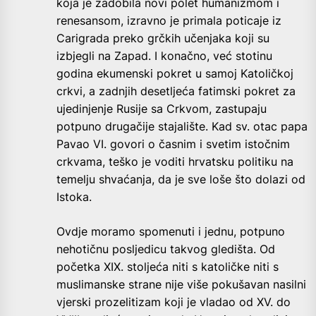
koja je zadobila novi polet humanizmom i
renesansom, izravno je primala poticaje iz
Carigrada preko grčkih učenjaka koji su
izbjegli na Zapad. I konačno, već stotinu
godina ekumenski pokret u samoj Katoličkoj
crkvi, a zadnjih desetljeća fatimski pokret za
ujedinjenje Rusije sa Crkvom, zastupaju
potpuno drugačije stajalište. Kad sv. otac papa
Pavao VI. govori o časnim i svetim istočnim
crkvama, teško je voditi hrvatsku politiku na
temelju shvaćanja, da je sve loše što dolazi od
Istoka.
Ovdje moramo spomenuti i jednu, potpuno
nehotičnu posljedicu takvog gledišta. Od
početka XIX. stoljeća niti s katoličke niti s
muslimanske strane nije više pokušavan nasilni
vjerski prozelitizam koji je vladao od XV. do