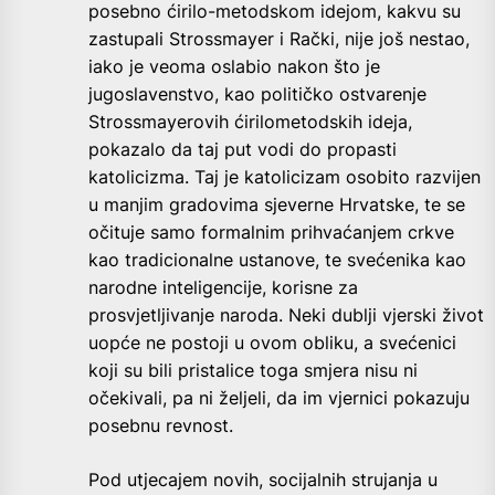
posebno ćirilo-metodskom idejom, kakvu su
zastupali Strossmayer i Rački, nije još nestao,
iako je veoma oslabio nakon što je
jugoslavenstvo, kao političko ostvarenje
Strossmayerovih ćirilometodskih ideja,
pokazalo da taj put vodi do propasti
katolicizma. Taj je katolicizam osobito razvijen
u manjim gradovima sjeverne Hrvatske, te se
očituje samo formalnim prihvaćanjem crkve
kao tradicionalne ustanove, te svećenika kao
narodne inteligencije, korisne za
prosvjetljivanje naroda. Neki dublji vjerski život
uopće ne postoji u ovom obliku, a svećenici
koji su bili pristalice toga smjera nisu ni
očekivali, pa ni željeli, da im vjernici pokazuju
posebnu revnost.
Pod utjecajem novih, socijalnih strujanja u