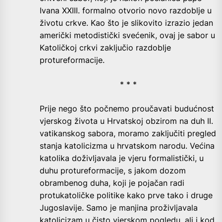
Ivana XXIII. formalno otvorio novo razdoblje u
životu crkve. Kao što je slikovito izrazio jedan
američki metodistički svećenik, ovaj je sabor u
Katoličkoj crkvi zaključio razdoblje
protureformacije.
* * *
Prije nego što počnemo proučavati budućnost
vjerskog života u Hrvatskoj obzirom na duh II.
vatikanskog sabora, moramo zaključiti pregled
stanja katolicizma u hrvatskom narodu. Većina
katolika doživljavala je vjeru formalistički, u
duhu protureformacije, s jakom dozom
obrambenog duha, koji je pojačan radi
protukatoličke politike kako prve tako i druge
Jugoslavije. Samo je manjina proživljavala
katolicizam u čisto vjerskom pogledu, ali i kod