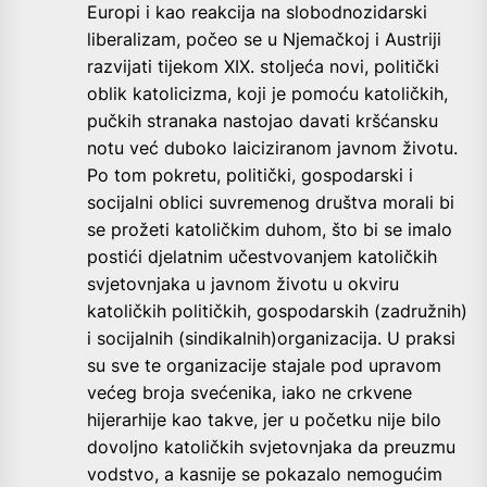
Europi i kao reakcija na slobodnozidarski
liberalizam, počeo se u Njemačkoj i Austriji
razvijati tijekom XIX. stoljeća novi, politički
oblik katolicizma, koji je pomoću katoličkih,
pučkih stranaka nastojao davati kršćansku
notu već duboko laiciziranom javnom životu.
Po tom pokretu, politički, gospodarski i
socijalni oblici suvremenog društva morali bi
se prožeti katoličkim duhom, što bi se imalo
postići djelatnim učestvovanjem katoličkih
svjetovnjaka u javnom životu u okviru
katoličkih političkih, gospodarskih (zadružnih)
i socijalnih (sindikalnih)organizacija. U praksi
su sve te organizacije stajale pod upravom
većeg broja svećenika, iako ne crkvene
hijerarhije kao takve, jer u početku nije bilo
dovoljno katoličkih svjetovnjaka da preuzmu
vodstvo, a kasnije se pokazalo nemogućim