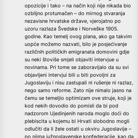
opozicije i tako – na način koji nije nikada bio
ozbiljno protumačen – do mirnog stvaranja
nezavisne hrvatske države, vjerojatno po
uzoru razlaza Švedske i Norveške 1905.
godine. Kao temelj ovog plana, ako ga takvim
uopće možemo nazvati, bilo je posjećivanje
različnih političkih emigranata domovini gdje
su neki štoviše smjeli objaviti intervjue u
novinama. Pri tome se zaboravljalo da su svi
objavljeni intervjui bili u biti povoljni za
Jugoslaviju i nisu zastupali ni rušenje ni razlaz,
nego samo reforme. Zato nije nimalo jasno na
čemu se temeljio optimizam ove struje, koji je
kod nekih dovodio do pomisli da bi pod
nadzorom Ujedinjenih naroda moglo doći do
plebiscita u kojemu bi Hrvati slobodno mogli
odlučiti da li žele ostati u okviru Jugoslavije –
po njima južnoslavenske konfederacije, kao da