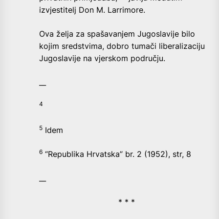
izvjestitelj Don M. Larrimore.
Ova želja za spašavanjem Jugoslavije bilo
kojim sredstvima, dobro tumači liberalizaciju
Jugoslavije na vjerskom području.
__
4
5
Idem
6
“Republika Hrvatska” br. 2 (1952), str, 8
__
* * *