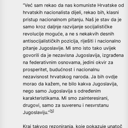
“Već sam rekao da nas komuniste Hrvatske od
hrvatskih nacionalista dijeli, rekao bih, klasni
pristup nacionalnom pitanju. Naš je stav da je
samo kroz daljnje razvijanje socijalističke
revolucije moguće, a ne s nekakvih desnih
antisocijalističkih pozicija, riješiti i nacionalno
pitanje Jugoslavije. Mi smo isto tako uvijek
govorili da je nezavisna Jugoslavija, izgrađena
na federativnim osnovama, jedini okvir za
prosperitet, budućnost i nacionalnu
nezavisnost hrvatskog naroda. Ja bih ovdje
morao da kažem, ne bilo kakva Jugoslavija,
nego samo Jugoslavija s određenim
karakteristikama. Mi smo zainteresirani,
drugovi, samo za suverenu i nesvrstanu
[5]
Jugoslaviju.”
Kraj takvog rezoniranja, koje pokazuje unatoč