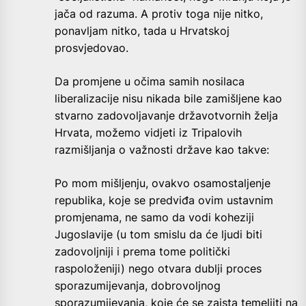
jača od razuma. A protiv toga nije nitko,
ponavljam nitko, tada u Hrvatskoj
prosvjedovao.
Da promjene u očima samih nosilaca
liberalizacije nisu nikada bile zamišljene kao
stvarno zadovoljavanje državotvornih želja
Hrvata, možemo vidjeti iz Tripalovih
razmišljanja o važnosti države kao takve:
Po mom mišljenju, ovakvo osamostaljenje
republika, koje se predviđa ovim ustavnim
promjenama, ne samo da vodi koheziji
Jugoslavije (u tom smislu da će ljudi biti
zadovoljniji i prema tome politički
raspoloženiji) nego otvara dublji proces
sporazumijevanja, dobrovoljnog
sporazumijevanja, koje će se zaista temeljiti na