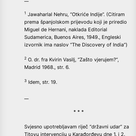
1
Jawaharlal Nehru, “Otkriće Indije”. (Citiram
prema španjolskom prijevodu koji je priredio
Miguel de Hernani, naklada Editorial
Sudamerica, Buenos Aires, 1949., Engleski
izvornik ima naslov “The Discovery of India”)
2
O. dr. fra Kvirin Vasilj, “Zašto vjerujem?“,
Madrid 1968., str. 6.
3
Idem, str. 19.
__
* * *
Svjesno upotrebljavam riječ “državni udar” za
Titovu intervenciju u Karađorđevu dne 1. i 2.