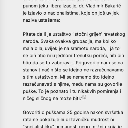
punom jeku liberalizacije, dr. Vladimir Bakarić
je izjavio o nacionalistima, koje on još uvijek
naziva ustašama:
Pitate da li je ustaštvo ’istočni grijeh’ hrvatskog
naroda. Svaka ovakva grupacija, ma koliko
mala bila, uvijek je na sramotu naroda, i ja to
ne bih htio ni u jednom trenutku poreći, niti bih
htio da se to zaboravi… Prigovorilo nam se na
stanovit način što se idejno ne razračunavamo
s tim ustaštvom. Mi se nemamo što idejno
razračunavati s njime, među nama su govorile
puške. To je poznato i tu nikakvih pomirenja i
[9]
ničeg sličnog ne može biti.”
Govoriti o puškama 25 godina nakon svršetka
rata ne pokazuje ni državničku mudrost ni
“socijalističku” humanost, nego mržnju koja je