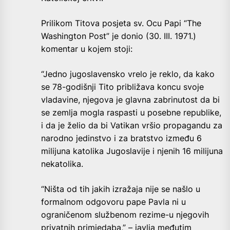
Prilikom Titova posjeta sv. Ocu Papi “The
Washington Post” je donio (30. III. 1971.)
komentar u kojem stoji:
“Jedno jugoslavensko vrelo je reklo, da kako
se 78-godišnji Tito približava koncu svoje
vladavine, njegova je glavna zabrinutost da bi
se zemlja mogla raspasti u posebne republike,
i da je želio da bi Vatikan vršio propagandu za
narodno jedinstvo i za bratstvo između 6
milijuna katolika Jugoslavije i njenih 16 milijuna
nekatolika.
“Ništa od tih jakih izražaja nije se našlo u
formalnom odgovoru pape Pavla ni u
ograničenom službenom rezime-u njegovih
privatnih primjedaba,” – javlja međutim