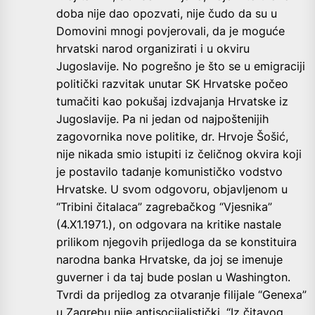
doba nije dao opozvati, nije čudo da su u
Domovini mnogi povjerovali, da je moguće
hrvatski narod organizirati i u okviru
Jugoslavije. No pogrešno je što se u emigraciji
politički razvitak unutar SK Hrvatske počeo
tumačiti kao pokušaj izdvajanja Hrvatske iz
Jugoslavije. Pa ni jedan od najpoštenijih
zagovornika nove politike, dr. Hrvoje Šošić,
nije nikada smio istupiti iz čeličnog okvira koji
je postavilo tadanje komunističko vodstvo
Hrvatske. U svom odgovoru, objavljenom u
“Tribini čitalaca” zagrebačkog “Vjesnika”
(4.X1.1971.), on odgovara na kritike nastale
prilikom njegovih prijedloga da se konstituira
narodna banka Hrvatske, da joj se imenuje
guverner i da taj bude poslan u Washington.
Tvrdi da prijedlog za otvaranje filijale “Genexa”
u Zagrebu nije antisocijalistički. “Iz čitavog