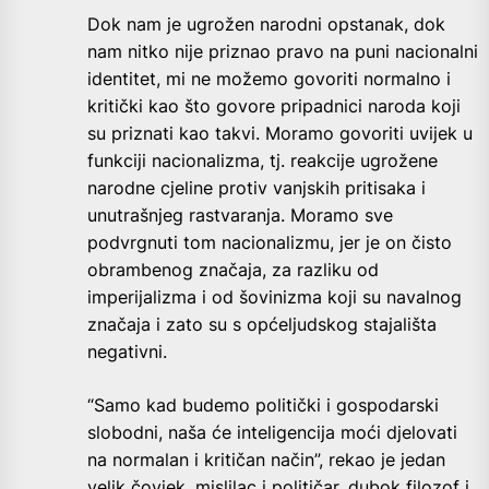
Dok nam je ugrožen narodni opstanak, dok
nam nitko nije priznao pravo na puni nacionalni
identitet, mi ne možemo govoriti normalno i
kritički kao što govore pripadnici naroda koji
su priznati kao takvi. Moramo govoriti uvijek u
funkciji nacionalizma, tj. reakcije ugrožene
narodne cjeline protiv vanjskih pritisaka i
unutrašnjeg rastvaranja. Moramo sve
podvrgnuti tom nacionalizmu, jer je on čisto
obrambenog značaja, za razliku od
imperijalizma i od šovinizma koji su navalnog
značaja i zato su s općeljudskog stajališta
negativni.
“Samo kad budemo politički i gospodarski
slobodni, naša će inteligencija moći djelovati
na normalan i kritičan način”, rekao je jedan
velik čovjek, mislilac i političar, dubok filozof i