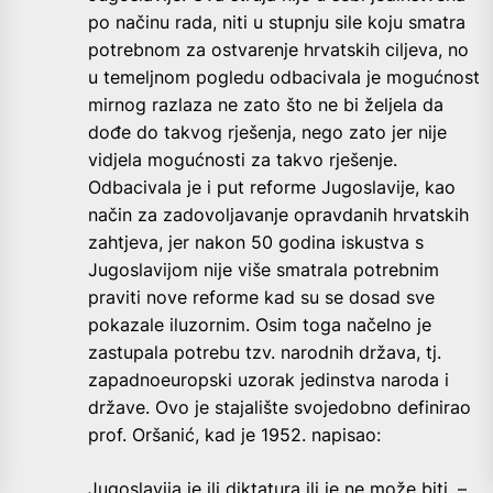
po načinu rada, niti u stupnju sile koju smatra
potrebnom za ostvarenje hrvatskih ciljeva, no
u temeljnom pogledu odbacivala je mogućnost
mirnog razlaza ne zato što ne bi željela da
dođe do takvog rješenja, nego zato jer nije
vidjela mogućnosti za takvo rješenje.
Odbacivala je i put reforme Jugoslavije, kao
način za zadovoljavanje opravdanih hrvatskih
zahtjeva, jer nakon 50 godina iskustva s
Jugoslavijom nije više smatrala potrebnim
praviti nove reforme kad su se dosad sve
pokazale iluzornim. Osim toga načelno je
zastupala potrebu tzv. narodnih država, tj.
zapadnoeuropski uzorak jedinstva naroda i
države. Ovo je stajalište svojedobno definirao
prof. Oršanić, kad je 1952. napisao:
Jugoslavija je ili diktatura ili je ne može biti, –