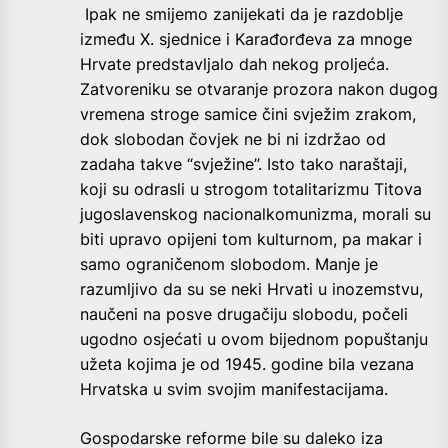
Ipak ne smijemo zanijekati da je razdoblje
između X. sjednice i Karađorđeva za mnoge
Hrvate predstavljalo dah nekog proljeća.
Zatvoreniku se otvaranje prozora nakon dugog
vremena stroge samice čini svježim zrakom,
dok slobodan čovjek ne bi ni izdržao od
zadaha takve “svježine”. Isto tako naraštaji,
koji su odrasli u strogom totalitarizmu Titova
jugoslavenskog nacionalkomunizma, morali su
biti upravo opijeni tom kulturnom, pa makar i
samo ograničenom slobodom. Manje je
razumljivo da su se neki Hrvati u inozemstvu,
naučeni na posve drugačiju slobodu, počeli
ugodno osjećati u ovom bijednom popuštanju
užeta kojima je od 1945. godine bila vezana
Hrvatska u svim svojim manifestacijama.
Gospodarske reforme bile su daleko iza