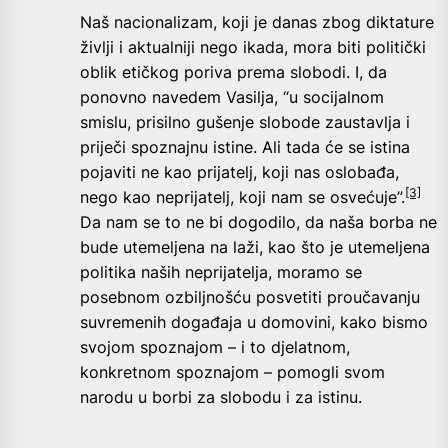
Naš nacionalizam, koji je danas zbog diktature
življi i aktualniji nego ikada, mora biti politički
oblik etičkog poriva prema slobodi. I, da
ponovno navedem Vasilja, “u socijalnom
smislu, prisilno gušenje slobode zaustavlja i
priječi spoznajnu istine. Ali tada će se istina
pojaviti ne kao prijatelj, koji nas oslobađa,
[3]
nego kao neprijatelj, koji nam se osvećuje”.
Da nam se to ne bi dogodilo, da naša borba ne
bude utemeljena na laži, kao što je utemeljena
politika naših neprijatelja, moramo se
posebnom ozbiljnošću posvetiti proučavanju
suvremenih događaja u domovini, kako bismo
svojom spoznajom – i to djelatnom,
konkretnom spoznajom – pomogli svom
narodu u borbi za slobodu i za istinu.
__