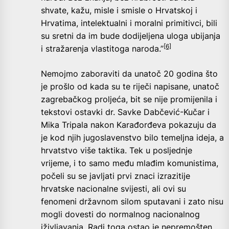
shvate, kažu, misle i smisle o Hrvatskoj i
Hrvatima, intelektualni i moralni primitivci, bili
su sretni da im bude dodijeljena uloga ubijanja
[6]
i stražarenja vlastitoga naroda.”
Nemojmo zaboraviti da unatoč 20 godina što
je prošlo od kada su te riječi napisane, unatoč
zagrebačkog proljeća, bit se nije promijenila i
tekstovi ostavki dr. Savke Dabčević-Kučar i
Mika Tripala nakon Karađorđeva pokazuju da
je kod njih jugoslavenstvo bilo temeljna ideja, a
hrvatstvo više taktika. Tek u posljednje
vrijeme, i to samo među mlađim komunistima,
počeli su se javljati prvi znaci izrazitije
hrvatske nacionalne svijesti, ali ovi su
fenomeni državnom silom sputavani i zato nisu
mogli dovesti do normalnog nacionalnog
iživljavanja. Radi toga ostao je nepremošten