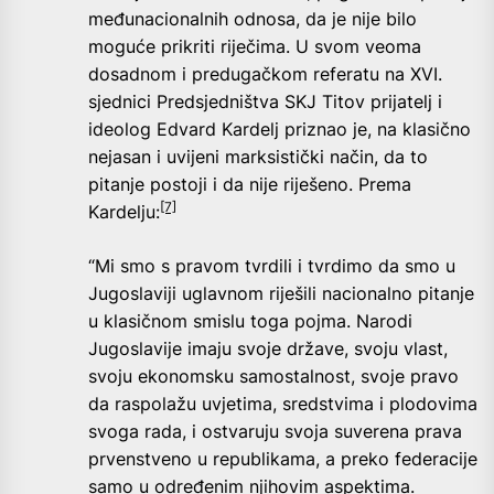
međunacionalnih odnosa, da je nije bilo
moguće prikriti riječima. U svom veoma
dosadnom i predugačkom referatu na XVI.
sjednici Predsjedništva SKJ Titov prijatelj i
ideolog Edvard Kardelj priznao je, na klasično
nejasan i uvijeni marksistički način, da to
pitanje postoji i da nije riješeno. Prema
[7]
Kardelju:
“Mi smo s pravom tvrdili i tvrdimo da smo u
Jugoslaviji uglavnom riješili nacionalno pitanje
u klasičnom smislu toga pojma. Narodi
Jugoslavije imaju svoje države, svoju vlast,
svoju ekonomsku samostalnost, svoje pravo
da raspolažu uvjetima, sredstvima i plodovima
svoga rada, i ostvaruju svoja suverena prava
prvenstveno u republikama, a preko federacije
samo u određenim njihovim aspektima.