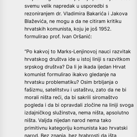
svemu velik napredak u usporedbi s
rezoniranjem dr. Vladimira Bakarića i Jakova
Blaževića, ne mogu a da ne citiram kritiku
hrvatskih komunista, koju je još 1952.
formulirao prof. Ivan Oršanić:
“Po kakvoj to Marks-Lenjinovoj nauci razvitak
hrvatskog društva ide u istoj liniji s razvitkom
srpskog društva? Da li je ikada ijedan Hrvat
komunist formulirao ikakvo gledanje na
hrvatsku problematiku? Osim brbljanja o
fašizmu, satelitstvu i ustaštvu, zato da ne bi
morali ništa reći, da bi sakrili siromaštvo
pogleda i da bi opravdali zločine na liniji svoga
izdajničkog služinstva, nema ništa, apsolutno
ništa. Valjda nijedan narod nema tako
primitivnu kategoriju komunista kao hrvatski
narod. Bez znanja, bez hrabrosti da išta