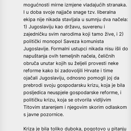
mogućnosti mirne izmjene vladajućih stranaka.
I u doba svoje najjače snage tzv. liberalna
ekipa nije nikada stavljala u sumnju dva načela:
1) Jugoslaviju kao državu, suverenu i
zajedničku svim narodima koji tamo žive, i 2)
politički monopol Saveza komunista
Jugoslavije. Formalni ustupci nikada nisu išli do
napuštanja ovih temeljnih načela, čeličnih
obruča unutar kojih su željeli provesti neke
reforme kako bi zadovoljili Hrvate i time
ojačali Jugoslaviju, odnosno pomogli joj da
prebrodi svoju gospodarsku krizu, koja je bila
posljedica neuspjele gospodarske reforme, i
političku krizu, koja se otvorila vidljivim
Titovim starenjem i njegovim skorim odlaskom
s javne pozornice.
Kriza je bila toliko duboka, pogotovo u pitanju