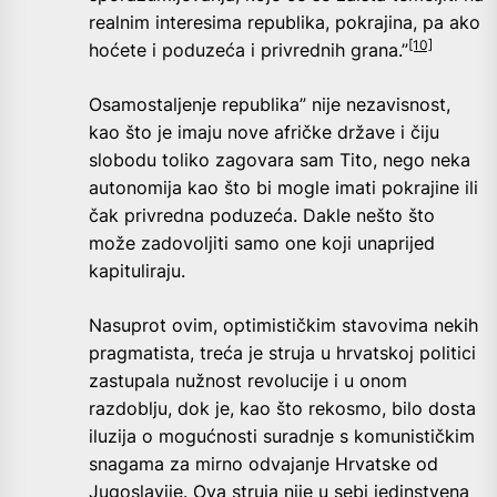
realnim interesima republika, pokrajina, pa ako
[10]
hoćete i poduzeća i privrednih grana.”
Osamostaljenje republika” nije nezavisnost,
kao što je imaju nove afričke države i čiju
slobodu toliko zagovara sam Tito, nego neka
autonomija kao što bi mogle imati pokrajine ili
čak privredna poduzeća. Dakle nešto što
može zadovoljiti samo one koji unaprijed
kapituliraju.
Nasuprot ovim, optimističkim stavovima nekih
pragmatista, treća je struja u hrvatskoj politici
zastupala nužnost revolucije i u onom
razdoblju, dok je, kao što rekosmo, bilo dosta
iluzija o mogućnosti suradnje s komunističkim
snagama za mirno odvajanje Hrvatske od
Jugoslavije. Ova struja nije u sebi jedinstvena