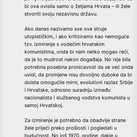
bi ova ovisila samo o željama Hrvata – ili žele
stvoriti svoju nezavisnu državu.
Ako danas nazivamo sve ove struje
utopističkim, i ako kritiziramo kao nemoguće
tzv. izmirenje s vodećim hrvatskim
komunistima, onda bi nam netko mogao reći,
da je to mudrost nakon događaja. No nije bila
potrebna posebna pronicavost da se već onda
uvidi, da promjene nisu dovoljno duboke da bi
doista omogućile mirni, evolutivni razlaz Srbije
i Hrvatske, odnosno suradnju između
nacionalista i službenog vodstva komunista u
samoj Hrvatskoj.
Za izmirenje je potrebno da obadvije strane
žele prijeći preko prošlosti i pogledati u
budućnost. No još 1970. godine, dakle u