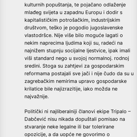
kulturnih popuštanja, te pojačano odlaženje
mlađeg svijeta u zapadnu Europu i dodir s
kapitalističkim potrošačkim, industrijskim
društvom, teško je pogodio jugoslavenske
vlastodršce. Nije više bilo moguće lagati o
nekim naprecima ljudima koji su, radeći na
najnižem stupnju socijalne ljestvice, ipak imali
viši standard nego u svojoj normalnoj. rodnoj
sredini. Stoga su zahtjevi za gospodarskim
reformama postajali sve jači i nije čudo da su u
zagrebačkim nemirima upravo gospodarske
krilatice bile najizrazitije, iako možda ne
najvažnije.
Politički ni najliberalniji članovi ekipe Tripalo –
Dabčević nisu nikada dopuštali pomisao na
stvaranje neke legalne ili bar tolerirane
opozicije, a da uopće ne govorimo o