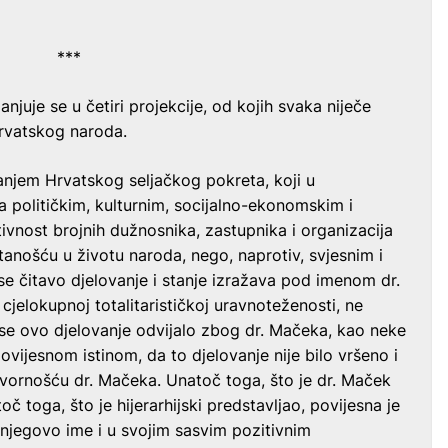
***
anjuje se u četiri projekcije, od kojih svaka niječe
hrvatskog naroda.
anjem Hrvatskog seljačkog pokreta, koji u
ja političkim, kulturnim, socijalno-ekonomskim i
vnost brojnih dužnosnika, zastupnika i organizacija
anošću u životu naroda, nego, naprotiv, svjesnim i
se čitavo djelovanje i stanje izražava pod imenom dr.
 cjelokupnoj totalitarističkoj uravnoteženosti, ne
a se ovo djelovanje odvijalo zbog dr. Mačeka, kao neke
ovijesnom istinom, da to djelovanje nije bilo vršeno i
vornošću dr. Mačeka. Unatoč toga, što je dr. Maček
oč toga, što je hijerarhijski predstavljao, povijesna je
 njegovo ime i u svojim sasvim pozitivnim