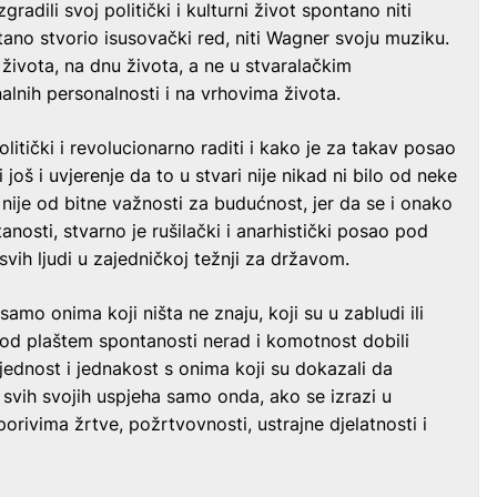
gradili svoj politički i kulturni život spontano niti
ontano stvorio isusovački red, niti Wagner svoju muziku.
ivota, na dnu života, a ne u stvaralačkim
nalnih personalnosti i na vrhovima života.
litički i revolucionarno raditi i kako je za takav posao
 još i uvjerenje da to u stvari nije nikad ni bilo od neke
nije od bitne važnosti za budućnost, jer da se i onako
osti, stvarno je rušilački i anarhistički posao pod
vih ljudi u zajedničkoj težnji za državom.
samo onima koji ništa ne znaju, koji su u zabludi ili
a pod plaštem spontanosti nerad i komotnost dobili
jednost i jednakost s onima koji su dokazali da
svih svojih uspjeha samo onda, ako se izrazi u
porivima žrtve, požrtvovnosti, ustrajne djelatnosti i