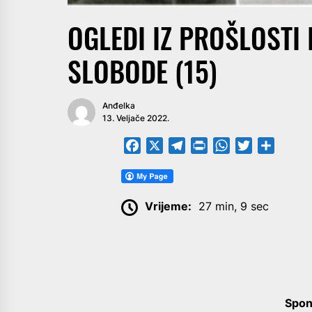
OGLEDI IZ PROŠLOSTI 
SLOBODE (15)
Anđelka
13. Veljače 2022.
Facebook
X
Telegram
PrintFriendly
WhatsApp
Twitter
Share
Vrijeme:
27 min, 9 sec
Spon