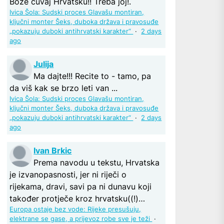
Bože čuvaj Hrvatsku!! Treba joj!.
Ivica Šola: Sudski proces Glavašu montiran,
ključni monter Šeks, duboka država i pravosuđe
„pokazuju duboki antihrvatski karakter“
·
2 days
ago
Julija
Ma dajte!!! Recite to - tamo, pa
da viš kak se brzo leti van ...
Ivica Šola: Sudski proces Glavašu montiran,
ključni monter Šeks, duboka država i pravosuđe
„pokazuju duboki antihrvatski karakter“
·
2 days
ago
Ivan Brkic
Prema navodu u tekstu, Hrvatska
je izvanopasnosti, jer ni riječi o
rijekama, dravi, savi pa ni dunavu koji
također protječe kroz hrvatsku((!)…
Europa ostaje bez vode: Rijeke presušuju,
elektrane se gase, a prijevoz robe sve je teži
·