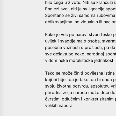
bilo čega u životu. Niti su Francuzi iz
Englezi svoj, niti je sv. Ignacije sp
Spontano se živi samo na rubovima ž
oblikovanjima individualnih ili nacio
Kako je već po naravi stvari teško po
uvijek i svagdje malo osoba, stvarati
posebne važnosti u prošlosti, pa da 
sve dešava po nekoj narodnoj spontan
vidom neke moralističke jednakosti s
Tako se može činiti povijesna istina 
koji bi htjeli da je tako, da bi ond
svoju životnu potvrdu, apsolutnu vri
prirodna želja naroda može doći do 
čvrstim, odlučnim i konkretiziranim 
velikih napora.