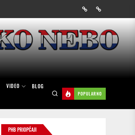
Prijavak
Skini
mobilnu
aplikaciju
Hrvatskog
neba
VIDEO
BLOG
POPULARNO
PHB PRIOPĆAJI