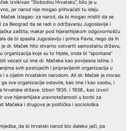
aček izvikivao “Slobodnu Hrvatsku”, bilo je u
vno, jer narod nije mogao prihvaćati tu ideju
. Maček izlagao: za narod, da bi mogao misliti da se
 i za Beograd da se radi o održavanju Jugoslavije i
jačka zaštita,
makar pod hijerarhijskom odgovornošću
ala da bi spasila Jugoslaviju i princa Pavla, nego da ih
 je dr. Maček htio stvarno ostvariti samostalnu državu,
u organizacija koje su to htjele, onda bi “spontana”
bili vezani uz ime dr. Mačeka kao povijesna istina. I
jima svih postojećih i pripravljenih organizacija u
me i s cijelim hrvatskim narodom. Ali dr. Maček je morao
u ga sve organizacije ostavile, kao ime i kao osobu, i
ja hrvatske države. Izbori 1935. i 1938., kao izvori
ir ove hijerarhijske uravnoteženosti u borbi za
st Mačeka i drugova je politička i sociološka
mjedba, da bi hrvatski narod bio daleko jači, pa