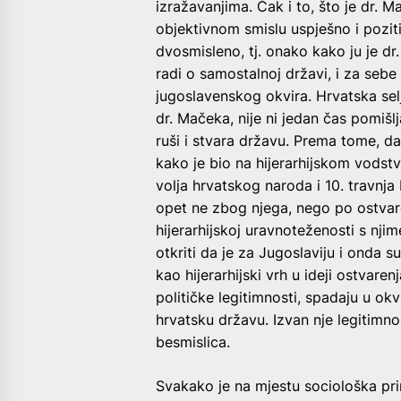
izražavanjima. Čak i to, što je dr. M
objektivnom smislu uspješno i poziti
dvosmisleno, tj. onako kako ju je dr
radi o samostalnoj državi, i za sebe
jugoslavenskog okvira. Hrvatska sel
dr. Mačeka, nije ni jedan čas pomišlj
ruši i stvara državu. Prema tome, da
kako je bio na hijerarhijskom vodstv
volja hrvatskog naroda i 10. travnja 
opet ne zbog njega, nego po ostvaren
hijerarhijskoj uravnoteženosti s nji
otkriti da je za Jugoslaviju i onda s
kao hijerarhijski vrh u ideji ostvaren
političke legitimnosti, spadaju u okv
hrvatsku državu. Izvan nje legitimno
besmislica.
Svakako je na mjestu sociološka pri