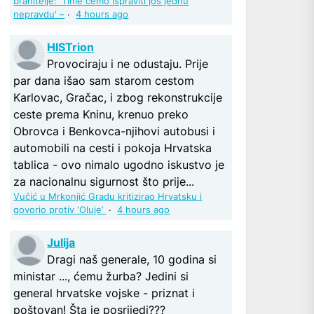
branitelje: 'Time ćemo ispraviti još jednu
nepravdu' –
·
4 hours ago
HISTrion
Provociraju i ne odustaju. Prije
par dana išao sam starom cestom
Karlovac, Gračac, i zbog rekonstrukcije
ceste prema Kninu, krenuo preko
Obrovca i Benkovca-njihovi autobusi i
automobili na cesti i pokoja Hrvatska
tablica - ovo nimalo ugodno iskustvo je
za nacionalnu sigurnost što prije...
Vučić u Mrkonjić Gradu kritizirao Hrvatsku i
govorio protiv ‘Oluje’
·
4 hours ago
Julija
Dragi naš generale, 10 godina si
ministar ..., ćemu žurba? Jedini si
general hrvatske vojske - priznat i
poštovan! Šta je posrijedi???