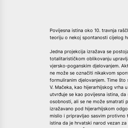
Povijesna istina oko 10. travnja raščl
teoriju o nekoj spontanosti cijelog 
Jedna projekcija izražava se postoj
totalitarističkom oblikovanju upravl
vjersko-poganskim djelovanjem. Akti
ne može se označiti nikakvom spont
formuliranim djelovanjem. Time što 
V. Mačeka, kao hijerarhijskog vrha u
utvrđuje se kao povijesna istina, d
osobnosti, ali se ne može smatrati p
izražavano pod hijerarhijskom odgo
mislio i pripravljao sasvim protivno t
istina da je hrvatski narod vezan za