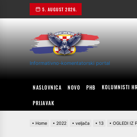
Skip
5. AUGUST 2026.
to
the
content
Informativno-komentatorski portal
KOLUMNISTI H
NASLOVNICA
NOVO
PHB
PRIJAVAK
Home
2022
veljača
13
OGLEDI IZ P