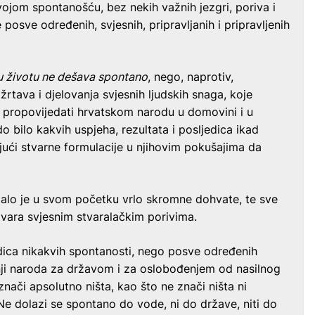
jom spontanošću, bez nekih važnih jezgri, poriva i
e posve određenih, svjesnih, pripravljanih i pripravljenih
 u životu ne dešava spontano
, nego, naprotiv,
 žrtava i djelovanja svjesnih ljudskih snaga, koje
a propovijedati hrvatskom narodu u domovini i u
do bilo kakvih uspjeha, rezultata i posljedica ikad
jući stvarne formulacije u njihovim pokušajima da
malo je u svom početku vrlo skromne dohvate, te sve
vara svjesnim stvaralačkim porivima.
ljedica nikakvih spontanosti, nego posve određenih
žnji naroda za državom i za oslobođenjem od nasilnog
znači apsolutno ništa, kao što ne znači ništa ni
e dolazi se spontano do vode, ni do države, niti do