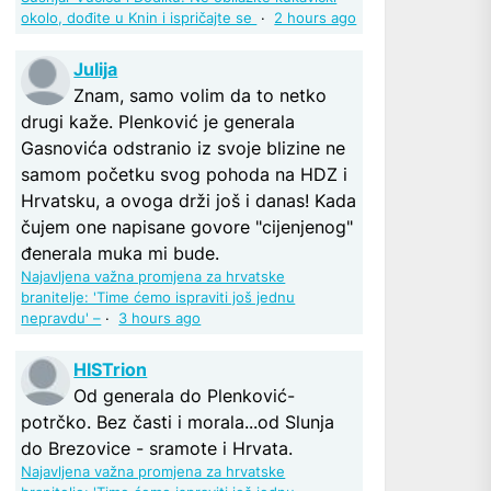
okolo, dođite u Knin i ispričajte se
·
2 hours ago
Julija
Znam, samo volim da to netko
drugi kaže. Plenković je generala
Gasnovića odstranio iz svoje blizine ne
samom početku svog pohoda na HDZ i
Hrvatsku, a ovoga drži još i danas! Kada
čujem one napisane govore "cijenjenog"
đenerala muka mi bude.
Najavljena važna promjena za hrvatske
branitelje: 'Time ćemo ispraviti još jednu
nepravdu' –
·
3 hours ago
HISTrion
Od generala do Plenković-
potrčko. Bez časti i morala...od Slunja
do Brezovice - sramote i Hrvata.
Najavljena važna promjena za hrvatske