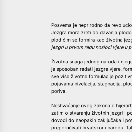
Posvema je neprirodno da revolucio
Jezgra mora zreti do davanja plodov
plod čim se formira kao životna jezg
jezgri u prvom redu nosioci vjere u p
Životna snaga jednog naroda i njegov
je sposoban rađati jezgre vjere, for
sve više životne formulacije pozitiv
pojavama nivelacija, stagnacija, plo
poriva.
Neshvaćanje ovog zakona o hijerarhi
zatim o stvaranju životnih jezgri i p
dovodi do naopakih zaključaka i pot
preporučivati hrvatskom narodu. Tak