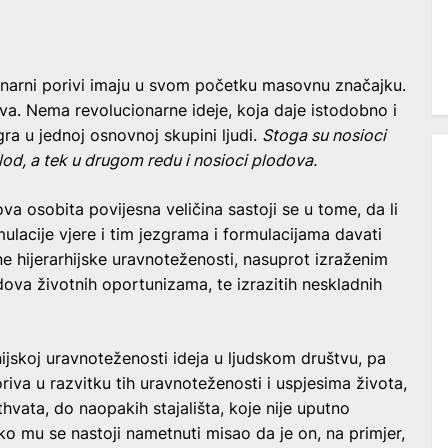
narni porivi imaju u svom početku masovnu značajku.
a. Nema revolucionarne ideje, koja daje istodobno i
ra u jednoj osnovnoj skupini ljudi.
Stoga su nosioci
lod, a tek u drugom redu i nosioci plodova.
a osobita povijesna veličina sastoji se u tome, da li
mulacije vjere i tim jezgrama i formulacijama davati
ne hijerarhijske uravnoteženosti, nasuprot izraženim
dova životnih oportunizama, te izrazitih neskladnih
jskoj uravnoteženosti ideja u ljudskom društvu, pa
oriva u razvitku tih uravnoteženosti i uspjesima života,
hvata, do naopakih stajališta, koje nije uputno
o mu se nastoji nametnuti misao da je on, na primjer,