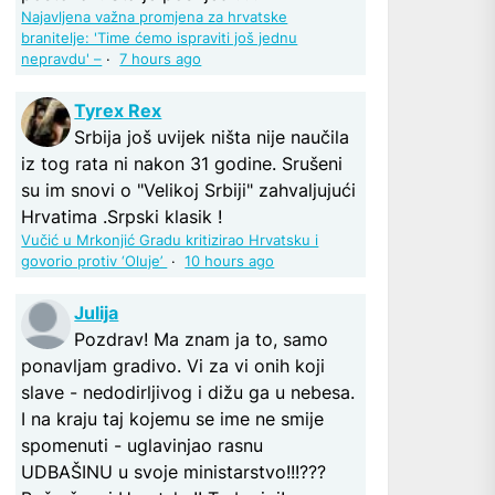
Najavljena važna promjena za hrvatske
branitelje: 'Time ćemo ispraviti još jednu
nepravdu' –
·
7 hours ago
Tyrex Rex
Srbija još uvijek ništa nije naučila
iz tog rata ni nakon 31 godine. Srušeni
su im snovi o "Velikoj Srbiji" zahvaljujući
Hrvatima .Srpski klasik !
Vučić u Mrkonjić Gradu kritizirao Hrvatsku i
govorio protiv ‘Oluje’
·
10 hours ago
Julija
Pozdrav! Ma znam ja to, samo
ponavljam gradivo. Vi za vi onih koji
slave - nedodirljivog i dižu ga u nebesa.
I na kraju taj kojemu se ime ne smije
spomenuti - uglavinjao rasnu
UDBAŠINU u svoje ministarstvo!!!???