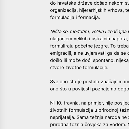
do hrvatske države došao nekom svo
organizacija, hijerarhijskih vrhova, t
formulacija i formacija.
Ništa se, međutim, velika i značajna
ulaganjem velikih i ustrajnih napora,
formuliraju početne jezgre. To treb
emigraciji, a ne uvjeravati ga da se 
došlo ili može doći spontano, nijeka
stvore životne formulacije.
Sve ono što je postalo značajnim i
ono što u povijesti poznajemo odgo
Ni 10. travnja, na primjer, nije pos
životnih formulacija u prirodnoj te
neprijatelja. Sama težnja naroda ne 
prirodna težnja čovjeka za vodom. N