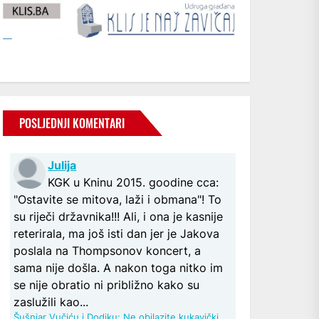
POSLJEDNJI KOMENTARI
Julija
KGK u Kninu 2015. goodine cca:
"Ostavite se mitova, laži i obmana"! To
su riječi državnika!!! Ali, i ona je kasnije
reterirala, ma još isti dan jer je Jakova
poslala na Thompsonov koncert, a
sama nije došla. A nakon toga nitko im
se nije obratio ni približno kako su
zaslužili kao...
Šušnjar Vučiću i Dodiku: Ne obilazite kukavički