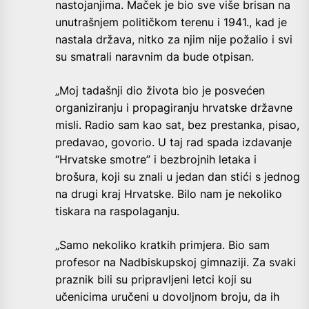
nastojanjima. Maček je bio sve više brisan na
unutrašnjem političkom terenu i 1941., kad je
nastala država, nitko za njim nije požalio i svi
su smatrali naravnim da bude otpisan.
„Moj tadašnji dio života bio je posvećen
organiziranju i propagiranju hrvatske državne
misli. Radio sam kao sat, bez prestanka, pisao,
predavao, govorio. U taj rad spada izdavanje
“Hrvatske smotre” i bezbrojnih letaka i
brošura, koji su znali u jedan dan stići s jednog
na drugi kraj Hrvatske. Bilo nam je nekoliko
tiskara na raspolaganju.
„Samo nekoliko kratkih primjera. Bio sam
profesor na Nadbiskupskoj gimnaziji. Za svaki
praznik bili su pripravljeni letci koji su
učenicima uručeni u dovoljnom broju, da ih