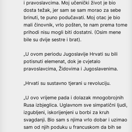
i pravoslavcima. Moj učenički život je bio
dosta težak, jer sam se sam morao za sebe
brinuti, te puno podučavati. Moj otac je bio
mali činovnik, vrlo pošten, te nam prema tome
prihodi nisu mogli biti dostatni. (Osim mene
bile su dvije sestre i brat).
„U ovom periodu Jugoslavije Hrvati su bili
potisnuti elemenat, dok je cvjetalo
pravoslavcima, Židovima i Jugoslavenima.
„Hrvati su sustavno tjerani u revoluciju.
„U ovo vrijeme pada i dolazak mnogobrojnih
Rusa izbjeglica. Uglavnom sve simpatični ljudi,
izgubljeni, iskorijenjeni u borbi za kruh
svagdanji. Bio sam s njima vrlo dobar i uzimao
sam od njih poduku u francuskom da bih se