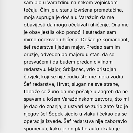
sam bio u Varaždinu na nekom vojničkom
tečaju. Čim je u stanu izvršena premetačina,
moja supruga je došla u Varaždin da me
obavijesti da mogu očekivati uhićenje. Ona me
je obavijestila oko ponoći i sutradan sam
mirno očekivao uhićenje. Došao je komandant,
šef redarstva i jedan major. Predao sam im
oružje, odveden po majoru u stan, da se
presvučem i da budem predan civilnom
redarstvu. Major, Srbijanac, vrlo pristojan
čovjek, koji se nije čudio što me mora voditi.
Šef redarstva, Hrvat, slugan na sve strane,
tobože se žurio da me pošalje u Zagreb da ne
spavam u lošem Varaždinskom zatvoru, što mi
je dao do znanja, a ustvari se žurio zato što je
njegov šef Šopek sjedio u vlaku i čekao da se
operacija izvede. Šef redarstva nije zaboravio
spomenuti, kako je on platio auto i kako je