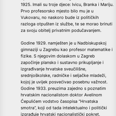
1925. Imali su troje djece: Ivicu, Branka i Mariju.
Prvo profesorsko mjesto bilo mu je u
Vukovaru, no naskoro bude iz političkih
razloga otpušten iz službe, te se morao brinuti
za svoju obitelj privatnim podučavanjem.
Godine 1929. namješten je u Nadbiskupskoj
gimnaziji u Zagrebu kao profesor matematike i
fizike. S njegovim dolaskom u Zagreb
započinje plansko i sustavno prikupljanje i
izgrađivanje hrvatske sveučilišne,
srednjoškolske, radničke i seljačke mladeži,
kojoj je uvijek posvećivao posebnu važnost.
Godine 1933. preuzima zajedno s poznatim
hrvatskim nacionalistom doktor Avelinom
Ćepulićem vodstvo časopisa “Hrvatska
smotra”, koji od tada intelektualno i politički
izgrađuje hrvatski nacionalistički pokret.