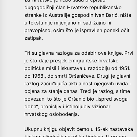
dugogodišnji član Hrvatske republikanske
stranke iz Australije gospodin Ivan Barić, ništa
u tekstu nije mijenjano ni sadržajno ni
pravopisno, osim što je ispravljen poneki očit
zatipak.
Tri su glavna razloga za odabir ove knjige. Prvi
je što daje presjek emigrantske hrvatske
političke misli i iskustava u razdoblju od 1951.
do 1968., do smrti Oršanićeve. Drugi je glavni
razlog začuđujuća aktualnost njegovih uvida i
ocjena za stanje danas. Treći je razlog, s time
povezan, to što je Oršanić bio „ispred svoga
doba“, pronicljiv i istinoljubiv vizionar
hrvatskog oslobođenja.
Ukupnu knjigu objavit ćemo u 15-ak nastavaka
tijekom sljedećih nekoliko tjedana. U prvom