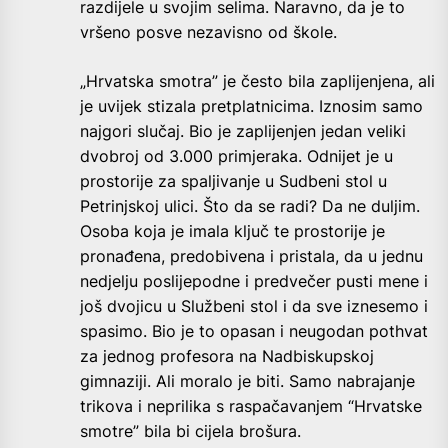
razdijele u svojim selima. Naravno, da je to
vršeno posve nezavisno od škole.
„Hrvatska smotra” je često bila zaplijenjena, ali
je uvijek stizala pretplatnicima. Iznosim samo
najgori slučaj. Bio je zaplijenjen jedan veliki
dvobroj od 3.000 primjeraka. Odnijet je u
prostorije za spaljivanje u Sudbeni stol u
Petrinjskoj ulici. Što da se radi? Da ne duljim.
Osoba koja je imala ključ te prostorije je
pronađena, predobivena i pristala, da u jednu
nedjelju poslijepodne i predvečer pusti mene i
još dvojicu u Službeni stol i da sve iznesemo i
spasimo. Bio je to opasan i neugodan pothvat
za jednog profesora na Nadbiskupskoj
gimnaziji. Ali moralo je biti. Samo nabrajanje
trikova i neprilika s raspačavanjem “Hrvatske
smotre” bila bi cijela brošura.