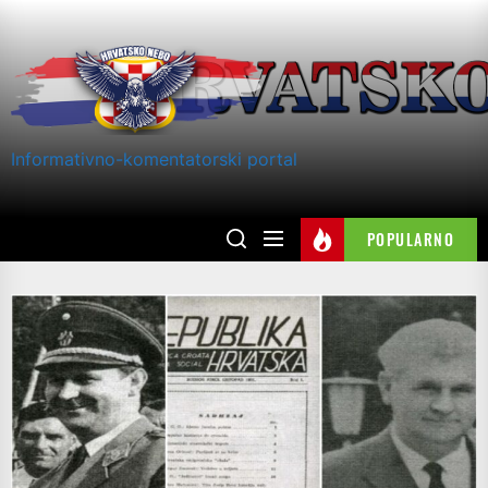
Skip
to
the
content
Informativno-komentatorski portal
POPULARNO