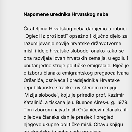
Napomene urednika Hrvatskog neba
Čitateljima Hrvatskog neba darujemo u rubrici
„Ogledi iz prošlosti“ opsežno i ključno djelo za
razumijevanje novije hrvatske državotvorne
misli i ideje hrvatske slobode, onako kako se
ona razvijala izvan hrvatskih zemalja, u egzilu i
unutar jedne struje političke emigracije. Riječ je
o izboru članaka emigrantskog pregaoca Ivana
Oršanića, osnivača i predsjednika Hrvatske
republikanske stranke, uvrštenom u knjigu
„Vizija slobode“, koju je priredio prof. Kazimir
Katalinić, a tiskana je u Buenos Aires-u g. 1979.
Tim izborom najvažnijih Oršanićevih članaka ili
dijelova članaka dan je presjek i pregled
njegove ukupne političke misli. Čitavu knjigu
za Hrvatsko je nebo sada prepisao