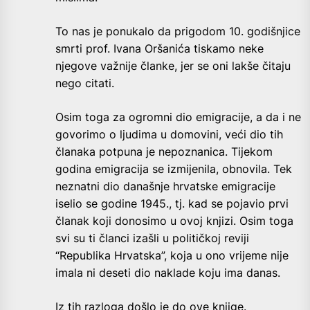
To nas je ponukalo da prigodom 10. godišnjice
smrti prof. Ivana Oršanića tiskamo neke
njegove važnije članke, jer se oni lakše čitaju
nego citati.
Osim toga za ogromni dio emigracije, a da i ne
govorimo o ljudima u domovini, veći dio tih
članaka potpuna je nepoznanica. Tijekom
godina emigracija se izmijenila, obnovila. Tek
neznatni dio današnje hrvatske emigracije
iselio se godine 1945., tj. kad se pojavio prvi
članak koji donosimo u ovoj knjizi. Osim toga
svi su ti članci izašli u političkoj reviji
“Republika Hrvatska”, koja u ono vrijeme nije
imala ni deseti dio naklade koju ima danas.
Iz tih razloga došlo je do ove knjige.