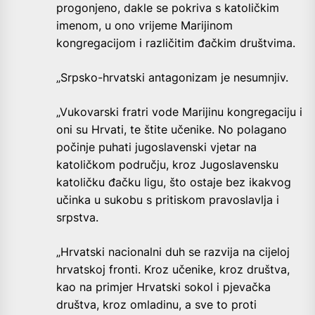
progonjeno, dakle se pokriva s katoličkim
imenom, u ono vrijeme Marijinom
kongregacijom i različitim đačkim društvima.
„Srpsko-hrvatski antagonizam je nesumnjiv.
„Vukovarski fratri vode Marijinu kongregaciju i
oni su Hrvati, te štite učenike. No polagano
počinje puhati jugoslavenski vjetar na
katoličkom području, kroz Jugoslavensku
katoličku đačku ligu, što ostaje bez ikakvog
učinka u sukobu s pritiskom pravoslavlja i
srpstva.
„Hrvatski nacionalni duh se razvija na cijeloj
hrvatskoj fronti. Kroz učenike, kroz društva,
kao na primjer Hrvatski sokol i pjevačka
društva, kroz omladinu, a sve to proti