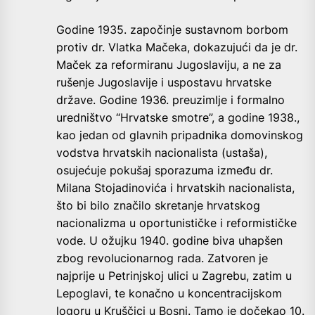
Godine 1935. započinje sustavnom borbom
protiv dr. Vlatka Mačeka, dokazujući da je dr.
Maček za reformiranu Jugoslaviju, a ne za
rušenje Jugoslavije i uspostavu hrvatske
države. Godine 1936. preuzimlje i formalno
uredništvo “Hrvatske smotre”, a godine 1938.,
kao jedan od glavnih pripadnika domovinskog
vodstva hrvatskih nacionalista (ustaša),
osujećuje pokušaj sporazuma između dr.
Milana Stojadinovića i hrvatskih nacionalista,
što bi bilo značilo skretanje hrvatskog
nacionalizma u oportunističke i reformističke
vode. U ožujku 1940. godine biva uhapšen
zbog revolucionarnog rada. Zatvoren je
najprije u Petrinjskoj ulici u Zagrebu, zatim u
Lepoglavi, te konačno u koncentracijskom
logoru u Kruščici u Bosni. Tamo je dočekao 10.