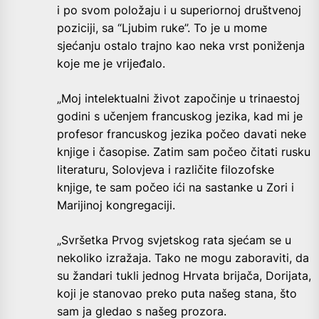
i po svom položaju i u superiornoj društvenoj
poziciji, sa “Ljubim ruke”. To je u mome
sjećanju ostalo trajno kao neka vrst poniženja
koje me je vrijeđalo.
„Moj intelektualni život započinje u trinaestoj
godini s učenjem francuskog jezika, kad mi je
profesor francuskog jezika počeo davati neke
knjige i časopise. Zatim sam počeo čitati rusku
literaturu, Solovjeva i različite filozofske
knjige, te sam počeo ići na sastanke u Zori i
Marijinoj kongregaciji.
„Svršetka Prvog svjetskog rata sjećam se u
nekoliko izražaja. Tako ne mogu zaboraviti, da
su žandari tukli jednog Hrvata brijača, Dorijata,
koji je stanovao preko puta našeg stana, što
sam ja gledao s našeg prozora.