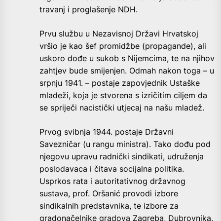
travanj i proglašenje NDH.
Prvu službu u Nezavisnoj Državi Hrvatskoj
vršio je kao šef promidžbe (propagande), ali
uskoro dođe u sukob s Nijemcima, te na njihov
zahtjev bude smijenjen. Odmah nakon toga – u
srpnju 1941. – postaje zapovjednik Ustaške
mladeži, koja je stvorena s izričitim ciljem da
se spriječi nacistički utjecaj na našu mladež.
Prvog svibnja 1944. postaje Državni
Savezničar (u rangu ministra). Tako dođu pod
njegovu upravu radnički sindikati, udruženja
poslodavaca i čitava socijalna politika.
Usprkos rata i autoritativnog državnog
sustava, prof. Oršanić provodi izbore
sindikalnih predstavnika, te izbore za
gradonačelnike gradova Zagreba, Dubrovnika,