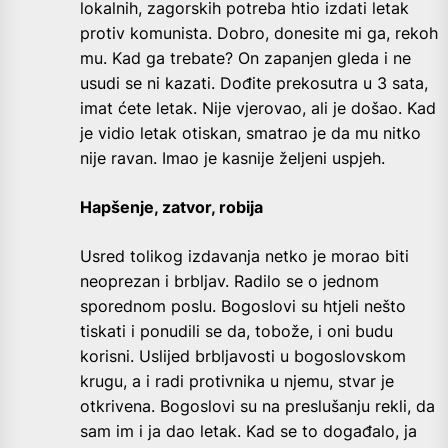
lokalnih, zagorskih potreba htio izdati letak
protiv komunista. Dobro, donesite mi ga, rekoh
mu. Kad ga trebate? On zapanjen gleda i ne
usudi se ni kazati. Dođite prekosutra u 3 sata,
imat ćete letak. Nije vjerovao, ali je došao. Kad
je vidio letak otiskan, smatrao je da mu nitko
nije ravan. Imao je kasnije željeni uspjeh.
Hapšenje, zatvor, robija
Usred tolikog izdavanja netko je morao biti
neoprezan i brbljav. Radilo se o jednom
sporednom poslu. Bogoslovi su htjeli nešto
tiskati i ponudili se da, tobože, i oni budu
korisni. Uslijed brbljavosti u bogoslovskom
krugu, a i radi protivnika u njemu, stvar je
otkrivena. Bogoslovi su na preslušanju rekli, da
sam im i ja dao letak. Kad se to događalo, ja