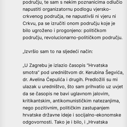
području, te sam s nekim poznanicima odlučio
napustiti organizatornu podlogu vjersko-
crkvenog područja, ne napustivši ni vjeru ni
Crkvu, pa se izručiti onom području koje je
bilo ugroženo i progonjeno: političkom
području, revolucionarno-političkom području.
„Izvršio sam to na sljedeći način:
„U Zagrebu je izlazio časopis “Hrvatska
smotra” pod uredništvom dr. Kerubina Šegvića,
dr. Avelina Ćepulića i drugih. Predložili su mi
ulazak u uredništvo, što sam prihvatio uz uvjet
da se časopis ne bavi uglavnom jalovim,
kritikantskim, antikomunističkim natezanjima,
nego pozitivnim, političkim zastupanjem
hrvatske državne ideje i socijalno-ekonomske
odgovornosti. Tako je i bilo, i „Hrvatska