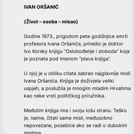
IVAN ORŠANIĆ
(Život – osoba – misao)
Godine 1973., prigodom pete godišnjice smrti
profesora Ivana Oršanića, priredio je doktor
Ivo Korsky knjigu “Oslobođenje i sloboda” koja
je poznata pod imenom “plava knjiga”.
U njoj je u obliku citata sabrao najglavnije misli
Ivana Oršanića. Knjiga je doživjela veliki
uspjeh, a poslužila je mnogim mladim Hrvatima
kao neke vrsti političkog priručnika.
Međutim knjiga ima i svoju lošu stranu. Teško
je, naime, čitati same misli, međusobno
nepovezane, posebice ako se radi o dubokim
mislima.