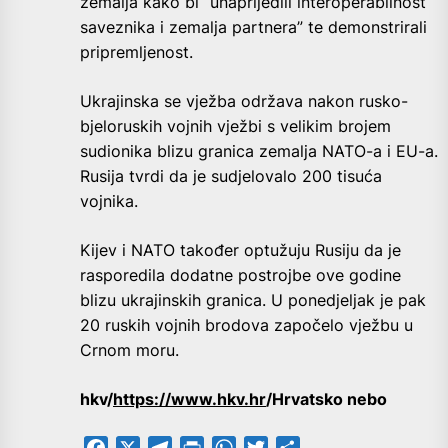
zemalja kako bi “unaprijedili interoperabilnost
saveznika i zemalja partnera” te demonstrirali
pripremljenost.
Ukrajinska se vježba održava nakon rusko-
bjeloruskih vojnih vježbi s velikim brojem
sudionika blizu granica zemalja NATO-a i EU-a.
Rusija tvrdi da je sudjelovalo 200 tisuća
vojnika.
Kijev i NATO također optužuju Rusiju da je
rasporedila dodatne postrojbe ove godine
blizu ukrajinskih granica. U ponedjeljak je pak
20 ruskih vojnih brodova započelo vježbu u
Crnom moru.
hkv/
https://www.hkv.hr
/Hrvatsko nebo
Facebook
X
Telegram
PrintFriendly
WhatsApp
Twitter
Share