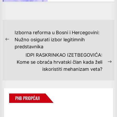
NAVIGACIJA
Izborna reforma u Bosni i Hercegovini:
OBJAVA
Nužno osigurati izbor legitimnih
Previous
predstavnika
post:
IDPI RASKRINKAO IZETBEGOVIĆA:
Kome se obraća hrvatski član kada želi
Ne
iskoristiti mehanizam veta?
po
PHB PRIOPĆAJI