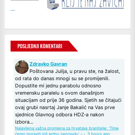
POSLJEDNJI KOMENTARI
Zdravko Gavran
Poštovana Julija, u pravu ste, na žalost,
od rata do danas mnogi su se promijenili.
Dopustite mi jednu parabolu odnosno
vremensku paralelu s ovom današnjom
situacijam od prije 36 godina. Sjetih se čitajući
ovaj grubi nasrtaj Janje Bakalić na Vas prve
sjednice Glavnog odbora HDZ-a nakon
izbora...
Najavljena važna promjena za hrvatske branitelje: 'Time
ćemo ispraviti još jednu nepravdu' –
·
3 hours ago