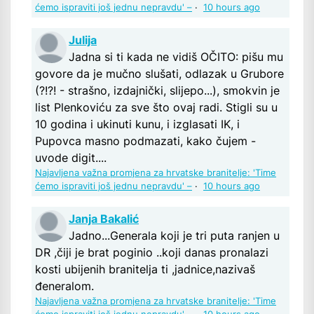
ćemo ispraviti još jednu nepravdu' –
·
10 hours ago
Julija
Jadna si ti kada ne vidiš OČITO: pišu mu
govore da je mučno slušati, odlazak u Grubore
(?!?! - strašno, izdajnički, slijepo...), smokvin je
list Plenkoviću za sve što ovaj radi. Stigli su u
10 godina i ukinuti kunu, i izglasati IK, i
Pupovca masno podmazati, kako čujem -
uvode digit....
Najavljena važna promjena za hrvatske branitelje: 'Time
ćemo ispraviti još jednu nepravdu' –
·
10 hours ago
Janja Bakalić
Jadno...Generala koji je tri puta ranjen u
DR ,čiji je brat poginio ..koji danas pronalazi
kosti ubijenih branitelja ti ,jadnice,nazivaš
đeneralom.
Najavljena važna promjena za hrvatske branitelje: 'Time