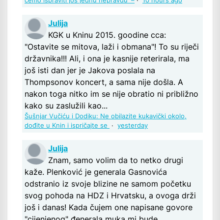
ćemo ispraviti još jednu nepravdu' –
·
10 hours ago
Julija
KGK u Kninu 2015. goodine cca:
"Ostavite se mitova, laži i obmana"! To su riječi
državnika!!! Ali, i ona je kasnije reterirala, ma
još isti dan jer je Jakova poslala na
Thompsonov koncert, a sama nije došla. A
nakon toga nitko im se nije obratio ni približno
kako su zaslužili kao...
Šušnjar Vučiću i Dodiku: Ne obilazite kukavički okolo,
dođite u Knin i ispričajte se
·
yesterday
Julija
Znam, samo volim da to netko drugi
kaže. Plenković je generala Gasnovića
odstranio iz svoje blizine ne samom početku
svog pohoda na HDZ i Hrvatsku, a ovoga drži
još i danas! Kada čujem one napisane govore
"cijenjenog" đenerala muka mi bude.