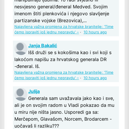
nesvjesno general/đeneral Medved. Svojim
imenom štiti plenkovića i njegovo slavljenje
partizanske vojske (Brezovica),...
Najavljena važna promjena za hrvatske branitelje: 'Time
ćemo ispraviti još jednu nepravdu' –
·
10 hours ago
Janja Bakalić
Išš druži se s kokošima kao i svi koji s
lakoćom napišu za hrvatskog generala DR
-đeneral. Iš.
Najavljena važna promjena za hrvatske branitelje: 'Time
ćemo ispraviti još jednu nepravdu' –
·
10 hours ago
Julija
Generala sam uvažavala jako kao i sve,
ali je on svojim radom u Vladi pokazao da mu
u miru nije ništa jasno. Usporedi ga sa:
Merčepom, Glavašom, Norcem, Brodarcem -
uočavaš li razliku???