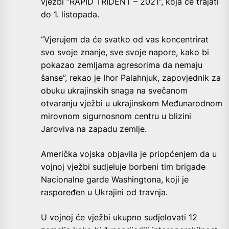
vježbi “RAPID TRIDENT – 2021”, koja će trajati
do 1. listopada.
“Vjerujem da će svatko od vas koncentrirat
svo svoje znanje, sve svoje napore, kako bi
pokazao zemljama agresorima da nemaju
šanse”, rekao je Ihor Palahnjuk, zapovjednik za
obuku ukrajinskih snaga na svečanom
otvaranju vježbi u ukrajinskom Međunarodnom
mirovnom sigurnosnom centru u blizini
Jaroviva na zapadu zemlje.
Američka vojska objavila je priopćenjem da u
vojnoj vježbi sudjeluje borbeni tim brigade
Nacionalne garde Washingtona, koji je
raspoređen u Ukrajini od travnja.
U vojnoj će vježbi ukupno sudjelovati 12