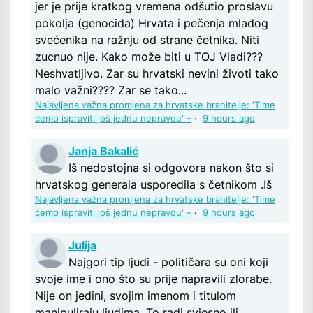
jer je prije kratkog vremena odšutio proslavu
pokolja (genocida) Hrvata i pečenja mladog
svećenika na ražnju od strane četnika. Niti
zucnuo nije. Kako može biti u TOJ Vladi???
Neshvatljivo. Zar su hrvatski nevini životi tako
malo važni???? Zar se tako...
Najavljena važna promjena za hrvatske branitelje: 'Time
ćemo ispraviti još jednu nepravdu' –
·
9 hours ago
Janja Bakalić
Iš nedostojna si odgovora nakon što si
hrvatskog generala usporedila s četnikom .Iš
Najavljena važna promjena za hrvatske branitelje: 'Time
ćemo ispraviti još jednu nepravdu' –
·
9 hours ago
Julija
Najgori tip ljudi - političara su oni koji
svoje ime i ono što su prije napravili zlorabe.
Nije on jedini, svojim imenom i titulom
manipuliraju ljudima. To radi svjesno ili