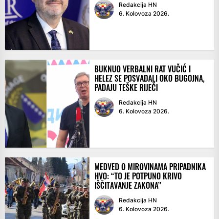
Redakcija HN
6. Kolovoza 2026.
BUKNUO VERBALNI RAT VUČIĆ I
HELEZ SE POSVAĐALI OKO BUGOJNA,
PADAJU TEŠKE RIJEČI
Redakcija HN
6. Kolovoza 2026.
MEDVED O MIROVINAMA PRIPADNIKA
HVO: “TO JE POTPUNO KRIVO
IŠČITAVANJE ZAKONA”
Redakcija HN
6. Kolovoza 2026.