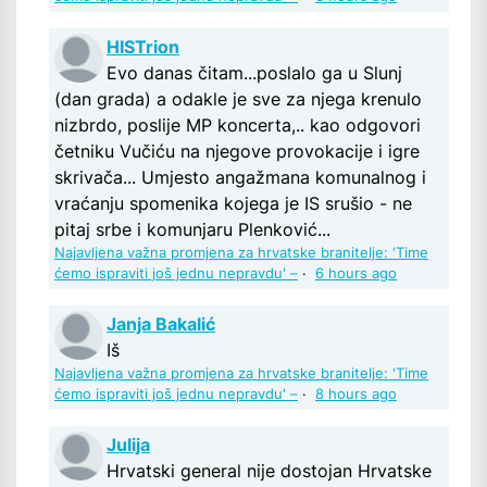
HISTrion
Evo danas čitam...poslalo ga u Slunj
(dan grada) a odakle je sve za njega krenulo
nizbrdo, poslije MP koncerta,.. kao odgovori
četniku Vučiću na njegove provokacije i igre
skrivača... Umjesto angažmana komunalnog i
vraćanju spomenika kojega je IS srušio - ne
pitaj srbe i komunjaru Plenković...
Najavljena važna promjena za hrvatske branitelje: 'Time
ćemo ispraviti još jednu nepravdu' –
·
6 hours ago
Janja Bakalić
Iš
Najavljena važna promjena za hrvatske branitelje: 'Time
ćemo ispraviti još jednu nepravdu' –
·
8 hours ago
Julija
Hrvatski general nije dostojan Hrvatske