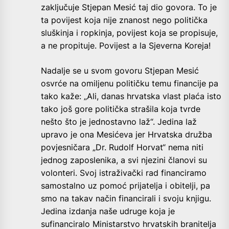
zaključuje Stjepan Mesić taj dio govora. To je
ta povijest koja nije znanost nego politička
sluškinja i ropkinja, povijest koja se propisuje,
a ne propituje. Povijest a la Sjeverna Koreja!
Nadalje se u svom govoru Stjepan Mesić
osvrće na omiljenu političku temu financije pa
tako kaže: „Ali, danas hrvatska vlast plaća isto
tako još gore politička strašila koja tvrde
nešto što je jednostavno laž“. Jedina laž
upravo je ona Mesićeva jer Hrvatska družba
povjesničara „Dr. Rudolf Horvat“ nema niti
jednog zaposlenika, a svi njezini članovi su
volonteri. Svoj istraživački rad financiramo
samostalno uz pomoć prijatelja i obitelji, pa
smo na takav način financirali i svoju knjigu.
Jedina izdanja naše udruge koja je
sufinanciralo Ministarstvo hrvatskih branitelja