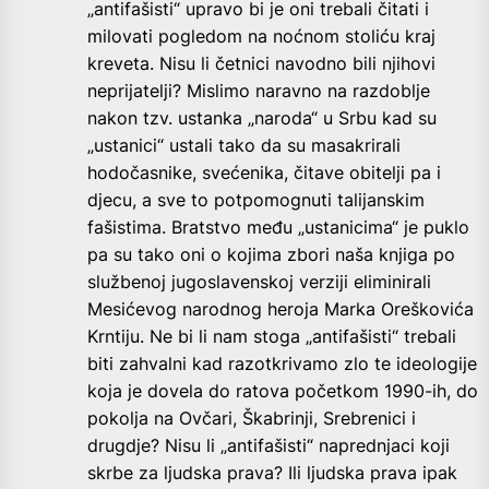
„antifašisti“ upravo bi je oni trebali čitati i
milovati pogledom na noćnom stoliću kraj
kreveta. Nisu li četnici navodno bili njihovi
neprijatelji? Mislimo naravno na razdoblje
nakon tzv. ustanka „naroda“ u Srbu kad su
„ustanici“ ustali tako da su masakrirali
hodočasnike, svećenika, čitave obitelji pa i
djecu, a sve to potpomognuti talijanskim
fašistima. Bratstvo među „ustanicima“ je puklo
pa su tako oni o kojima zbori naša knjiga po
službenoj jugoslavenskoj verziji eliminirali
Mesićevog narodnog heroja Marka Oreškovića
Krntiju. Ne bi li nam stoga „antifašisti“ trebali
biti zahvalni kad razotkrivamo zlo te ideologije
koja je dovela do ratova početkom 1990-ih, do
pokolja na Ovčari, Škabrinji, Srebrenici i
drugdje? Nisu li „antifašisti“ naprednjaci koji
skrbe za ljudska prava? Ili ljudska prava ipak