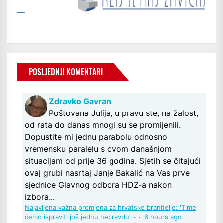
POSLJEDNJI KOMENTARI
Zdravko Gavran
Poštovana Julija, u pravu ste, na žalost,
od rata do danas mnogi su se promijenili.
Dopustite mi jednu parabolu odnosno
vremensku paralelu s ovom današnjom
situacijam od prije 36 godina. Sjetih se čitajući
ovaj grubi nasrtaj Janje Bakalić na Vas prve
sjednice Glavnog odbora HDZ-a nakon
izbora...
Najavljena važna promjena za hrvatske branitelje: 'Time
ćemo ispraviti još jednu nepravdu' –
·
6 hours ago