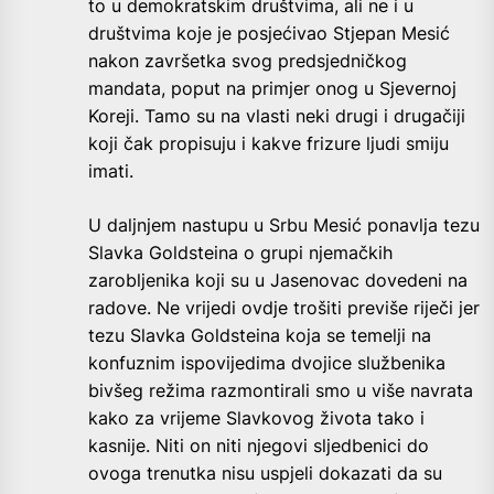
to u demokratskim društvima, ali ne i u
društvima koje je posjećivao Stjepan Mesić
nakon završetka svog predsjedničkog
mandata, poput na primjer onog u Sjevernoj
Koreji. Tamo su na vlasti neki drugi i drugačiji
koji čak propisuju i kakve frizure ljudi smiju
imati.
U daljnjem nastupu u Srbu Mesić ponavlja tezu
Slavka Goldsteina o grupi njemačkih
zarobljenika koji su u Jasenovac dovedeni na
radove. Ne vrijedi ovdje trošiti previše riječi jer
tezu Slavka Goldsteina koja se temelji na
konfuznim ispovijedima dvojice službenika
bivšeg režima razmontirali smo u više navrata
kako za vrijeme Slavkovog života tako i
kasnije. Niti on niti njegovi sljedbenici do
ovoga trenutka nisu uspjeli dokazati da su