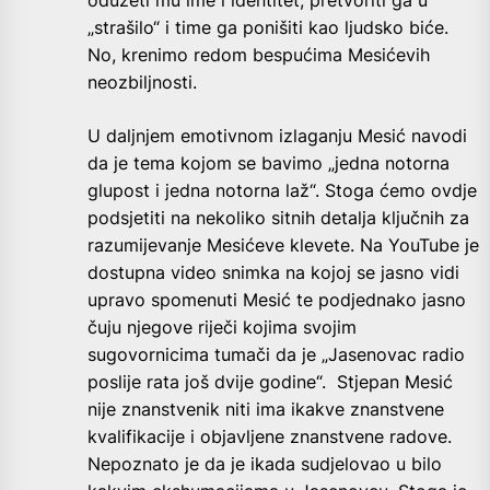
„strašilo“ i time ga ponišiti kao ljudsko biće.
No, krenimo redom bespućima Mesićevih
neozbiljnosti.
U daljnjem emotivnom izlaganju Mesić navodi
da je tema kojom se bavimo „jedna notorna
glupost i jedna notorna laž“. Stoga ćemo ovdje
podsjetiti na nekoliko sitnih detalja ključnih za
razumijevanje Mesićeve klevete. Na YouTube je
dostupna video snimka na kojoj se jasno vidi
upravo spomenuti Mesić te podjednako jasno
čuju njegove riječi kojima svojim
sugovornicima tumači da je „Jasenovac radio
poslije rata još dvije godine“. Stjepan Mesić
nije znanstvenik niti ima ikakve znanstvene
kvalifikacije i objavljene znanstvene radove.
Nepoznato je da je ikada sudjelovao u bilo