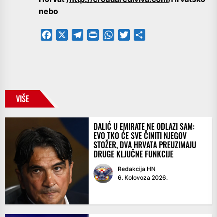
nebo
Facebook
X
Telegram
PrintFriendly
WhatsApp
Twitter
Share
VIŠE
DALIĆ U EMIRATE NE ODLAZI SAM:
EVO TKO ĆE SVE ČINITI NJEGOV
STOŽER, DVA HRVATA PREUZIMAJU
DRUGE KLJUČNE FUNKCIJE
Redakcija HN
6. Kolovoza 2026.