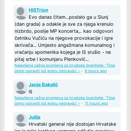
HISTrion
Evo danas čitam...poslalo ga u Slunj
(dan grada) a odakle je sve za njega krenulo
nizbrdo, poslije MP koncerta,.. kao odgovori
četniku Vučiću na njegove provokacije i igre
skrivača... Umjesto angažmana komunalnog i
vraćanju spomenika kojega je IS srušio - ne
pitaj srbe i komunjaru Plenković...
Najavljena važna promjena za hrvatske branitelje: 'Time
ćemo ispraviti još jednu nepravdu' –
·
8 hours ago
Janja Bakalić
Iš
Najavljena važna promjena za hrvatske branitelje: 'Time
ćemo ispraviti još jednu nepravdu' –
·
11 hours ago
Julija
Hrvatski general nije dostojan Hrvatske