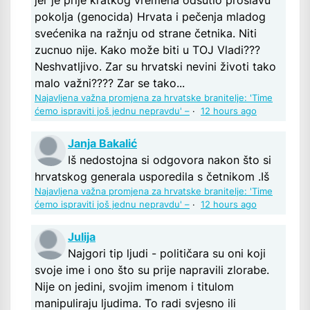
jer je prije kratkog vremena odšutio proslavu
pokolja (genocida) Hrvata i pečenja mladog
svećenika na ražnju od strane četnika. Niti
zucnuo nije. Kako može biti u TOJ Vladi???
Neshvatljivo. Zar su hrvatski nevini životi tako
malo važni???? Zar se tako...
Najavljena važna promjena za hrvatske branitelje: 'Time
ćemo ispraviti još jednu nepravdu' –
·
12 hours ago
Janja Bakalić
Iš nedostojna si odgovora nakon što si
hrvatskog generala usporedila s četnikom .Iš
Najavljena važna promjena za hrvatske branitelje: 'Time
ćemo ispraviti još jednu nepravdu' –
·
12 hours ago
Julija
Najgori tip ljudi - političara su oni koji
svoje ime i ono što su prije napravili zlorabe.
Nije on jedini, svojim imenom i titulom
manipuliraju ljudima. To radi svjesno ili