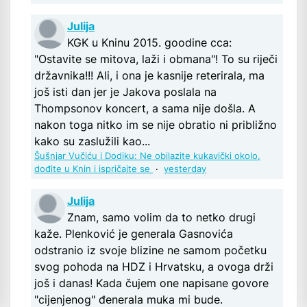
Julija
KGK u Kninu 2015. goodine cca:
"Ostavite se mitova, laži i obmana"! To su riječi
državnika!!! Ali, i ona je kasnije reterirala, ma
još isti dan jer je Jakova poslala na
Thompsonov koncert, a sama nije došla. A
nakon toga nitko im se nije obratio ni približno
kako su zaslužili kao...
Šušnjar Vučiću i Dodiku: Ne obilazite kukavički okolo,
dođite u Knin i ispričajte se
·
yesterday
Julija
Znam, samo volim da to netko drugi
kaže. Plenković je generala Gasnovića
odstranio iz svoje blizine ne samom početku
svog pohoda na HDZ i Hrvatsku, a ovoga drži
još i danas! Kada čujem one napisane govore
"cijenjenog" đenerala muka mi bude.