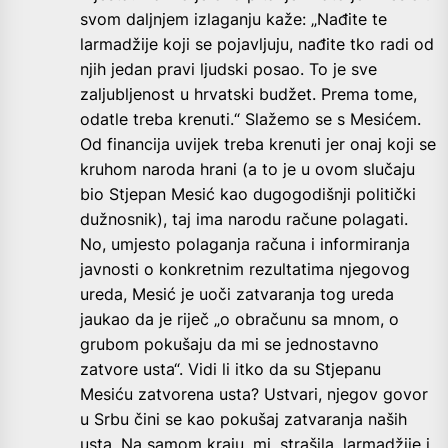
svom daljnjem izlaganju kaže: „Nađite te
larmadžije koji se pojavljuju, nađite tko radi od
njih jedan pravi ljudski posao. To je sve
zaljubljenost u hrvatski budžet. Prema tome,
odatle treba krenuti.“ Slažemo se s Mesićem.
Od financija uvijek treba krenuti jer onaj koji se
kruhom naroda hrani (a to je u ovom slučaju
bio Stjepan Mesić kao dugogodišnji politički
dužnosnik), taj ima narodu račune polagati.
No, umjesto polaganja računa i informiranja
javnosti o konkretnim rezultatima njegovog
ureda, Mesić je uoči zatvaranja tog ureda
jaukao da je riječ „o obračunu sa mnom, o
grubom pokušaju da mi se jednostavno
zatvore usta“. Vidi li itko da su Stjepanu
Mesiću zatvorena usta? Ustvari, njegov govor
u Srbu čini se kao pokušaj zatvaranja naših
usta. Na samom kraju, mi, strašila, larmadžije i