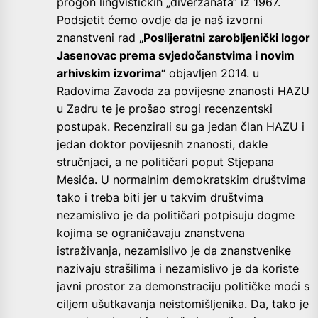
progon lingvističkih „diverzanata“ iz 1967.
Podsjetit ćemo ovdje da je naš izvorni
znanstveni rad „
Poslijeratni zarobljenički logor
Jasenovac prema svjedočanstvima i novim
arhivskim izvorima
“ objavljen 2014. u
Radovima Zavoda za povijesne znanosti HAZU
u Zadru te je prošao strogi recenzentski
postupak. Recenzirali su ga jedan član HAZU i
jedan doktor povijesnih znanosti, dakle
stručnjaci, a ne političari poput Stjepana
Mesića. U normalnim demokratskim društvima
tako i treba biti jer u takvim društvima
nezamislivo je da političari potpisuju dogme
kojima se ograničavaju znanstvena
istraživanja, nezamislivo je da znanstvenike
nazivaju strašilima i nezamislivo je da koriste
javni prostor za demonstraciju političke moći s
ciljem ušutkavanja neistomišljenika. Da, tako je