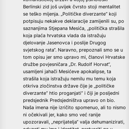
Berlinski zid još uvijek čvrsto stoji mentalitet
se teško mijenja. „Političke diverzante“ koji
potpisuju nekakve deklaracije zamijenili su, po
saznanjima Stjepana Mesića, „politička strašila
koja plaća hrvatska vlada da istražuju
djelovanje Jasenovca i poslije Drugog
svjetskog rata“. Naravno, prepoznali smo se u
tom opisu jer smo upravo mi, članovi Hrvatske
družbe povjesničara „Dr. Rudolf Horvat“,
usamljeni jahači Mesićeve apokalipse, ta
strašila koja istražuju nemilu mu temu koja
otkriva zločinstva države čije je „političke
diverzante“ htio proganjati“ i čiji je posljedni
predsjednik Predsjedništva upravo on bio.
Naša imena nije izričito spomenuo, ali to nismo
ni očekivali jer, kako smo već ranije
upozoravali, „neprijatelja“ valja dehumanizirati,
oduzeti mu ime i identitet, pretvoriti ga u