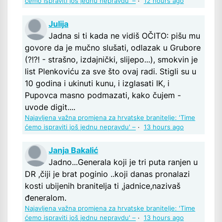
ćemo ispraviti još jednu nepravdu' –
·
12 hours ago
Julija
Jadna si ti kada ne vidiš OČITO: pišu mu
govore da je mučno slušati, odlazak u Grubore
(?!?! - strašno, izdajnički, slijepo...), smokvin je
list Plenkoviću za sve što ovaj radi. Stigli su u
10 godina i ukinuti kunu, i izglasati IK, i
Pupovca masno podmazati, kako čujem -
uvode digit....
Najavljena važna promjena za hrvatske branitelje: 'Time
ćemo ispraviti još jednu nepravdu' –
·
13 hours ago
Janja Bakalić
Jadno...Generala koji je tri puta ranjen u
DR ,čiji je brat poginio ..koji danas pronalazi
kosti ubijenih branitelja ti ,jadnice,nazivaš
đeneralom.
Najavljena važna promjena za hrvatske branitelje: 'Time
ćemo ispraviti još jednu nepravdu' –
·
13 hours ago