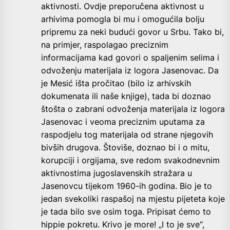
aktivnosti. Ovdje preporučena aktivnost u
arhivima pomogla bi mu i omogućila bolju
pripremu za neki budući govor u Srbu. Tako bi,
na primjer, raspolagao preciznim
informacijama kad govori o spaljenim selima i
odvoženju materijala iz logora Jasenovac. Da
je Mesić išta pročitao (bilo iz arhivskih
dokumenata ili naše knjige), tada bi doznao
štošta o zabrani odvoženja materijala iz logora
Jasenovac i veoma preciznim uputama za
raspodjelu tog materijala od strane njegovih
bivših drugova. Štoviše, doznao bi i o mitu,
korupciji i orgijama, sve redom svakodnevnim
aktivnostima jugoslavenskih stražara u
Jasenovcu tijekom 1960-ih godina. Bio je to
jedan svekoliki raspašoj na mjestu pijeteta koje
je tada bilo sve osim toga. Pripisat ćemo to
hippie pokretu. Krivo je more! „I to je sve“,