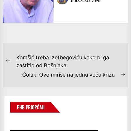
6. Kolovoza 2026.
NAVIGACIJA
Komšić treba Izetbegoviću kako bi ga
OBJAVA
Previous
zaštitio od Bošnjaka
post:
Čolak: Ovo miriše na jednu veću krizu
Ne
po
PHB PRIOPĆAJI