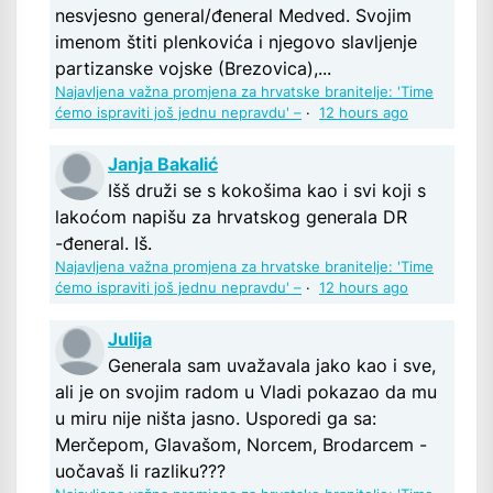
nesvjesno general/đeneral Medved. Svojim
imenom štiti plenkovića i njegovo slavljenje
partizanske vojske (Brezovica),...
Najavljena važna promjena za hrvatske branitelje: 'Time
ćemo ispraviti još jednu nepravdu' –
·
12 hours ago
Janja Bakalić
Išš druži se s kokošima kao i svi koji s
lakoćom napišu za hrvatskog generala DR
-đeneral. Iš.
Najavljena važna promjena za hrvatske branitelje: 'Time
ćemo ispraviti još jednu nepravdu' –
·
12 hours ago
Julija
Generala sam uvažavala jako kao i sve,
ali je on svojim radom u Vladi pokazao da mu
u miru nije ništa jasno. Usporedi ga sa:
Merčepom, Glavašom, Norcem, Brodarcem -
uočavaš li razliku???