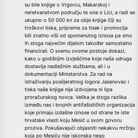
su bile knjige o Vrgorcu, Makarskoj i
neretvanstvom području te ona o Lici, a radi se
ukupno o 50 000 kn za obje knjige čiji su
troškovi tiska, pripreme za tisak i promocija
bili znatno viši od spomenutog iznosa pa smo
ih stoga najvećim dijelom također samostalno
financirali. O svemu ovome postoje dokazi,
kako u godišnjim izvješćima koje naša udruga
dostavlja nadležnim službama, ali i u
dokumentaciji Ministarstva. Za rad na
istraživanju poslijeratnog logora Jasenovac i
tiska naše knjige nije izdvojena ni lipa
proračunskog novca. Velika je stoga razlika
između nas i brojnih antifašističkih organizacija
koje primaju izdašne iznose od strane te iste
hrvatske vlasti koju Mesić u svom govoru
proziva. Pokušavajući objasniti nekakvu mržnju
koja po Mesiću nije iskonska nego