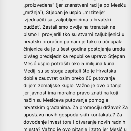
„proizvedena“ (jer znanstveni rad je po Mesiću
„mržnja“), Stjepan je uspio „mrzitelje“
izjednačiti sa „zaljubljenicima u hrvatski
budžet“. Zastali smo ovdje na trenutak ne
bismo li provjerili tko su stvarni zaljubljenici u
hrvatski proračun pa nam je tako u oči upala
činjenica da je u šest godina postojanja ureda
bivšeg predsjednika republike upravo Stjepan
Mesić uspio potrošiti oko 5 milijuna kuna.
Mediji su se stoga zapitali što je Hrvatska
dobila zauzvrat osim preko 60 putovanja
diljem zemaljske kugle. Važno je ovo pitanje
jer javnost ima moralno pravo znati na koji
način su Mesićeva putovanja pomogla
hrvatskim građanima. Za promociju države? Za
upostavu novih gospodarskih kontakata? Za
dovođenje investitora i otvaranje novih radnih
mjesta? Važno je ovo pitanje i zato jer Mesić u