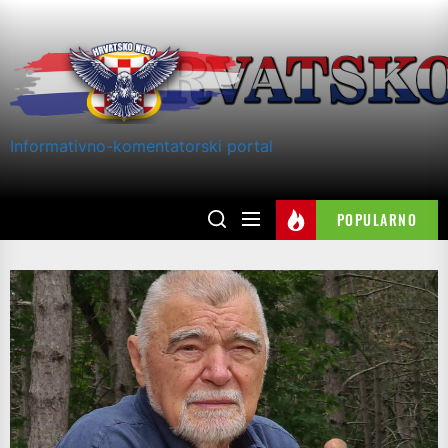
Skip
to
the
content
Informativno-komentatorski portal
POPULARNO