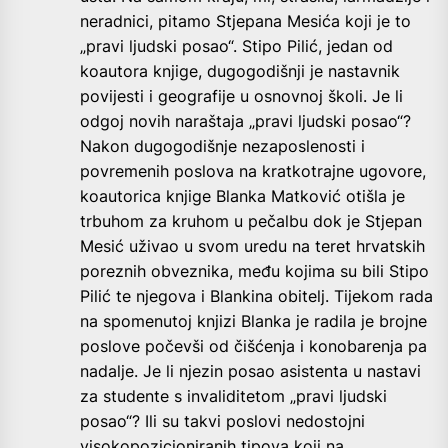
neradnici, pitamo Stjepana Mesića koji je to
„pravi ljudski posao“. Stipo Pilić, jedan od
koautora knjige, dugogodišnji je nastavnik
povijesti i geografije u osnovnoj školi. Je li
odgoj novih naraštaja „pravi ljudski posao“?
Nakon dugogodišnje nezaposlenosti i
povremenih poslova na kratkotrajne ugovore,
koautorica knjige Blanka Matković otišla je
trbuhom za kruhom u pečalbu dok je Stjepan
Mesić uživao u svom uredu na teret hrvatskih
poreznih obveznika, među kojima su bili Stipo
Pilić te njegova i Blankina obitelj. Tijekom rada
na spomenutoj knjizi Blanka je radila je brojne
poslove počevši od čišćenja i konobarenja pa
nadalje. Je li njezin posao asistenta u nastavi
za studente s invaliditetom „pravi ljudski
posao“? Ili su takvi poslovi nedostojni
visokopozicioniranih tipova koji na