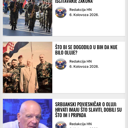
IŠČITAVANJE ZAKONA”
Redakcija HN
6. Kolovoza 2026.
ŠTO BI SE DOGODILO U BIH DA NIJE
BILO OLUJE?
Redakcija HN
6. Kolovoza 2026.
SRBIJANSKI POVJESNIČAR O OLUJI:
HRVATI IMAJU ŠTO SLAVITI, DOBILI SU
ŠTO IM I PRIPADA
Redakcija HN