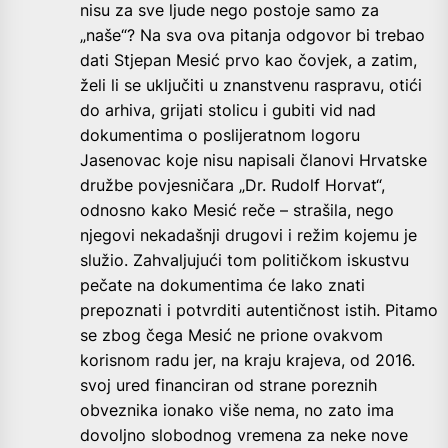
nisu za sve ljude nego postoje samo za
„naše“? Na sva ova pitanja odgovor bi trebao
dati Stjepan Mesić prvo kao čovjek, a zatim,
želi li se uključiti u znanstvenu raspravu, otići
do arhiva, grijati stolicu i gubiti vid nad
dokumentima o poslijeratnom logoru
Jasenovac koje nisu napisali članovi Hrvatske
družbe povjesničara „Dr. Rudolf Horvat“,
odnosno kako Mesić reče – strašila, nego
njegovi nekadašnji drugovi i režim kojemu je
služio. Zahvaljujući tom političkom iskustvu
pečate na dokumentima će lako znati
prepoznati i potvrditi autentičnost istih. Pitamo
se zbog čega Mesić ne prione ovakvom
korisnom radu jer, na kraju krajeva, od 2016.
svoj ured financiran od strane poreznih
obveznika ionako više nema, no zato ima
dovoljno slobodnog vremena za neke nove