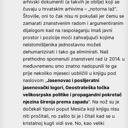
arhivski dokumenti (a takvih je obilje) koji se
čuvaju u hrvatskim arhivima – „notorna laž“.
Štoviše, oni to čak nisu ni pokušali jer čemu se
zamarati znanstvenim radom i argumentiranim
dijalogom kad na raspolaganju imaš javni
prostor i pozicije moći zahvaljujući kojima
neistomišljenika jednostavno možeš
dehumanizirati i tako ga eliminirati. Naš
prethodno spomenuti znanstveni rad iz 2014. u
međuvremenu smo znatno nadopunili te ga
prije nekoliko mjeseci uobličili u knjigu pod
naslovom „
Jasenovac i poslijeratni
jasenovački logori, Geostrateška točka
velikosrpske politike i propagandni pokretač
njezina širenja prema zapadu
“. Na nož su je
dočekali tipovi poput Mesića koji knjigu nisu
niti pročitali, no zašto bi je i čitali kad se u
kristalnoj kugli vidi sve. No, kao veliki