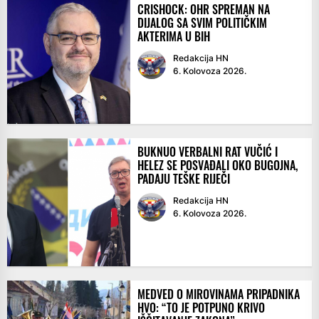
CRISHOCK: OHR SPREMAN NA
DIJALOG SA SVIM POLITIČKIM
AKTERIMA U BIH
Redakcija HN
6. Kolovoza 2026.
BUKNUO VERBALNI RAT VUČIĆ I
HELEZ SE POSVAĐALI OKO BUGOJNA,
PADAJU TEŠKE RIJEČI
Redakcija HN
6. Kolovoza 2026.
MEDVED O MIROVINAMA PRIPADNIKA
HVO: “TO JE POTPUNO KRIVO