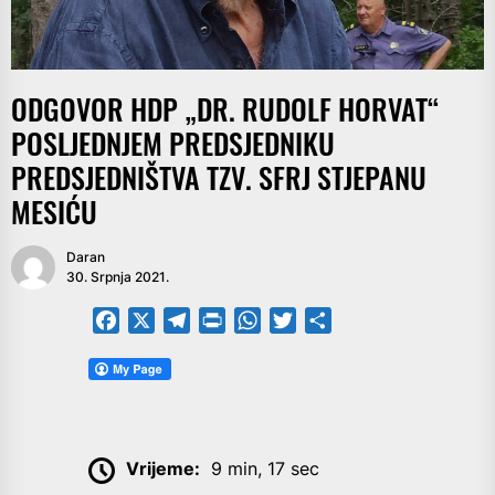
ODGOVOR HDP „DR. RUDOLF HORVAT“
POSLJEDNJEM PREDSJEDNIKU
PREDSJEDNIŠTVA TZV. SFRJ STJEPANU
MESIĆU
Daran
30. Srpnja 2021.
Facebook
X
Telegram
PrintFriendly
WhatsApp
Twitter
Share
Vrijeme:
9 min, 17 sec