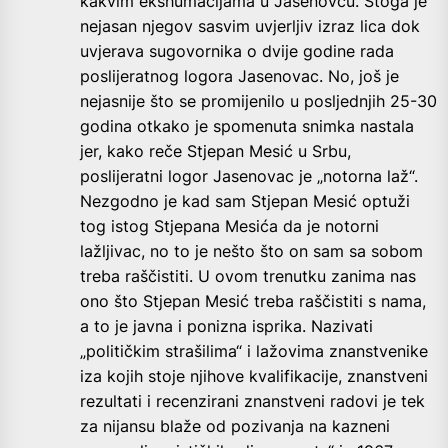
kakvim ekshumacijama u Jasenovcu. Stoga je
nejasan njegov sasvim uvjerljiv izraz lica dok
uvjerava sugovornika o dvije godine rada
poslijeratnog logora Jasenovac. No, još je
nejasnije što se promijenilo u posljednjih 25-30
godina otkako je spomenuta snimka nastala
jer, kako reče Stjepan Mesić u Srbu,
poslijeratni logor Jasenovac je „notorna laž“.
Nezgodno je kad sam Stjepan Mesić optuži
tog istog Stjepana Mesića da je notorni
lažljivac, no to je nešto što on sam sa sobom
treba raščistiti. U ovom trenutku zanima nas
ono što Stjepan Mesić treba raščistiti s nama,
a to je javna i ponizna isprika. Nazivati
„političkim strašilima“ i lažovima znanstvenike
iza kojih stoje njihove kvalifikacije, znanstveni
rezultati i recenzirani znanstveni radovi je tek
za nijansu blaže od pozivanja na kazneni