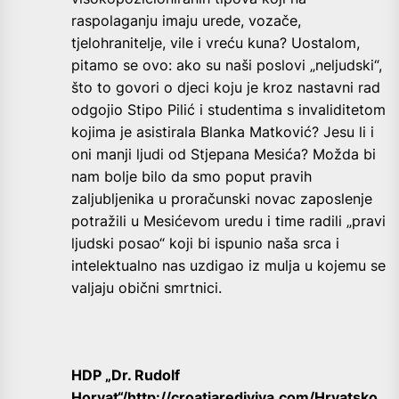
raspolaganju imaju urede, vozače,
tjelohranitelje, vile i vreću kuna? Uostalom,
pitamo se ovo: ako su naši poslovi „neljudski“,
što to govori o djeci koju je kroz nastavni rad
odgojio Stipo Pilić i studentima s invaliditetom
kojima je asistirala Blanka Matković? Jesu li i
oni manji ljudi od Stjepana Mesića? Možda bi
nam bolje bilo da smo poput pravih
zaljubljenika u proračunski novac zaposlenje
potražili u Mesićevom uredu i time radili „pravi
ljudski posao“ koji bi ispunio naša srca i
intelektualno nas uzdigao iz mulja u kojemu se
valjaju obični smrtnici.
HDP „Dr. Rudolf
Horvat“/
http://croatiarediviva.com
/Hrvatsko