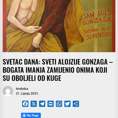
SVETAC DANA: SVETI ALOJZIJE GONZAGA –
BOGATA IMANJA ZAMIJENIO ONIMA KOJI
SU OBOLJELI OD KUGE
Anđelka
21. Lipnja 2021.
Facebook
X
Telegram
PrintFriendly
WhatsApp
Twitter
Share