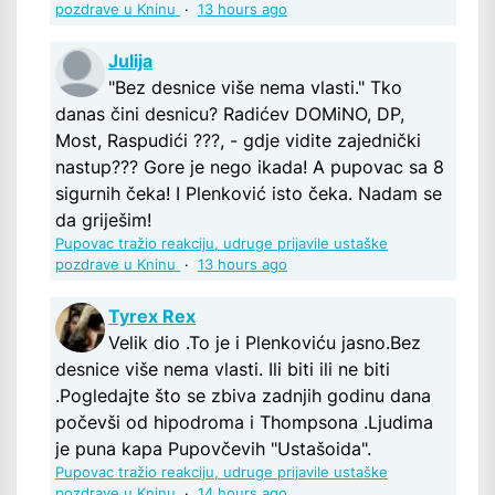
pozdrave u Kninu
·
13 hours ago
Julija
"Bez desnice više nema vlasti." Tko
danas čini desnicu? Radićev DOMiNO, DP,
Most, Raspudići ???, - gdje vidite zajednički
nastup??? Gore je nego ikada! A pupovac sa 8
sigurnih čeka! I Plenković isto čeka. Nadam se
da griješim!
Pupovac tražio reakciju, udruge prijavile ustaške
pozdrave u Kninu
·
13 hours ago
Tyrex Rex
Velik dio .To je i Plenkoviću jasno.Bez
desnice više nema vlasti. Ili biti ili ne biti
.Pogledajte što se zbiva zadnjih godinu dana
počevši od hipodroma i Thompsona .Ljudima
je puna kapa Pupovčevih "Ustašoida".
Pupovac tražio reakciju, udruge prijavile ustaške
pozdrave u Kninu
·
14 hours ago