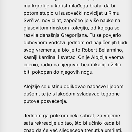
markgrofije u korist mlađega brata, da bi
potom stupio u isusovački novicijat u Rimu.
Svršivši novicijat, započeo je više nauke na
glasovitom rimskom kolegiju, od kojega se
razvila današnja Gregorijana. Tu se povjerio
duhovnom vodstvu jednom od najučenijih ljudi
svog vremena, a bio je to Robert Bellarmino,
kasniji kardinal i svetac. On je Alojzija veoma
cijenio, radio na njegovoj beatifikaciji i želio
biti pokopan do njegovih nogu.
Alojzije se uistinu odlikovao nadasve lijepom
dušom, te je s lakoćom svladavao tegobne
putove posvećenja.
Jednom ga prilikom neki subrat, za vrijeme
sata rekreacije upitao, što bi učinio kada bi
znao da će već sljedećega trenutka umrijeti.