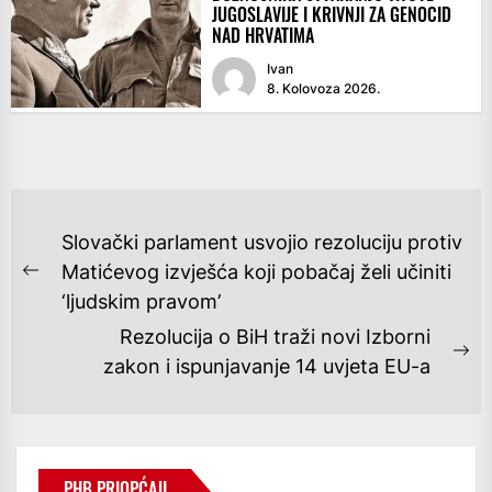
JUGOSLAVIJE I KRIVNJI ZA GENOCID
NAD HRVATIMA
Ivan
8. Kolovoza 2026.
NAVIGACIJA
Slovački parlament usvojio rezoluciju protiv
OBJAVA
Matićevog izvješća koji pobačaj želi učiniti
Previous
‘ljudskim pravom’
post:
Rezolucija o BiH traži novi Izborni
Ne
zakon i ispunjavanje 14 uvjeta EU-a
po
PHB PRIOPĆAJI