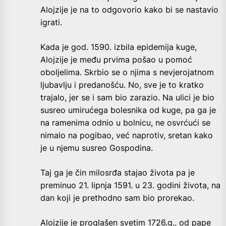
Alojzije je na to odgovorio kako bi se nastavio
igrati.
Kada je god. 1590. izbila epidemija kuge,
Alojzije je među prvima pošao u pomoć
oboljelima. Skrbio se o njima s nevjerojatnom
ljubavlju i predanošću. No, sve je to kratko
trajalo, jer se i sam bio zarazio. Na ulici je bio
susreo umirućega bolesnika od kuge, pa ga je
na ramenima odnio u bolnicu, ne osvrćući se
nimalo na pogibao, već naprotiv, sretan kako
je u njemu susreo Gospodina.
Taj ga je čin milosrđa stajao života pa je
preminuo 21. lipnja 1591. u 23. godini života, na
dan koji je prethodno sam bio prorekao.
Alojzije je proglašen svetim 1726.g., od pape