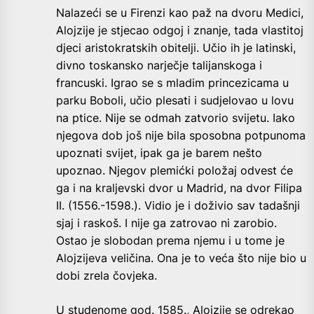
Nalazeći se u Firenzi kao paž na dvoru Medici,
Alojzije je stjecao odgoj i znanje, tada vlastitoj
djeci aristokratskih obitelji. Učio ih je latinski,
divno toskansko narječje talijanskoga i
francuski. Igrao se s mladim princezicama u
parku Boboli, učio plesati i sudjelovao u lovu
na ptice. Nije se odmah zatvorio svijetu. Iako
njegova dob još nije bila sposobna potpunoma
upoznati svijet, ipak ga je barem nešto
upoznao. Njegov plemićki položaj odvest će
ga i na kraljevski dvor u Madrid, na dvor Filipa
II. (1556.-1598.). Vidio je i doživio sav tadašnji
sjaj i raskoš. I nije ga zatrovao ni zarobio.
Ostao je slobodan prema njemu i u tome je
Alojzijeva veličina. Ona je to veća što nije bio u
dobi zrela čovjeka.
U studenome god. 1585., Alojzije se odrekao