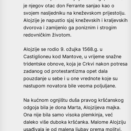
je njegov otac don Ferrante sanjao kao o
svojem nasljedniku na kneževskom prijestolju.
Alojzije je napustio sjaj kneževskih i kraljevskih
dvorova i zamijenio ga poniznim i strogim
redovničkim životom.
Alojzije se rodio 9. ožujka 1568.g. u
Castiglioneu kod Mantove, u vrijeme snažne
tridentske obnove, koja je Crkvi nakon potresa
zadanog od protestantizma opet dala
pouzdanje u sebe i u one vrednote koje su
nastupom novatora bile veoma poljuljane.
Na kućnom ognjištu duša pravog kršćanskog
odgoja bila je dona Marta, Alojzijeva majka.
Ona nije bila samo visoka plemkinja, već
daleko više duboka kršćanka. Malome Alojziju
usađivala je od malena ljubav prema molitvi,