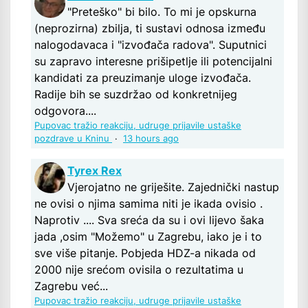
"Preteško" bi bilo. To mi je opskurna
(neprozirna) zbilja, ti sustavi odnosa između
nalogodavaca i "izvođača radova". Suputnici
su zapravo interesne prišipetlje ili potencijalni
kandidati za preuzimanje uloge izvođača.
Radije bih se suzdržao od konkretnijeg
odgovora....
Pupovac tražio reakciju, udruge prijavile ustaške
pozdrave u Kninu
·
13 hours ago
Tyrex Rex
Vjerojatno ne griješite. Zajednički nastup
ne ovisi o njima samima niti je ikada ovisio .
Naprotiv .... Sva sreća da su i ovi lijevo šaka
jada ,osim "Možemo" u Zagrebu, iako je i to
sve više pitanje. Pobjeda HDZ-a nikada od
2000 nije srećom ovisila o rezultatima u
Zagrebu već...
Pupovac tražio reakciju, udruge prijavile ustaške