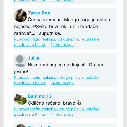
Tyrex Rex
Čudna vremena. Mnogo toga je ostalo
nejasno. PS-što bi vi rekli uz "izvođače
radova".... i suputnike.
Pupovac tražio reakciju, udruge prijavile ustaške
pozdrave u Kninu
·
14 hours ago
Julija
Nismo mi uopće ujedinjeni!!! Da bar
jesmo!
Pupovac tražio reakciju, udruge prijavile ustaške
pozdrave u Kninu
·
14 hours ago
Baltimor13
Odlično rečeno, bravo 👍
Pupovac tražio reakciju, udruge prijavile ustaške
pozdrave u Kninu
·
14 hours ago