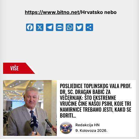
https://www.bitno.net
/Hrvatsko nebo
Facebook
X
Telegram
PrintFriendly
WhatsApp
Twitter
Share
VIŠE
POSLJEDICE TOPLINSKOG VALA PROF.
DR. SC. DRAGAN BABIĆ ZA
VEČERNJAK: ŠTO EKSTREMNE
VRUĆINE ČINE NAŠOJ PSIHI, KOJE TRI
NAMIRNICE TREBAMO JESTI, KAKO SE
BORITI…
Redakcija HN
9. Kolovoza 2026.