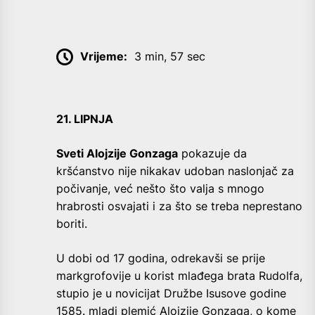
Vrijeme:
3 min, 57 sec
21. LIPNJA
Sveti Alojzije Gonzaga
pokazuje da
kršćanstvo nije nikakav udoban naslonjač za
počivanje, već nešto što valja s mnogo
hrabrosti osvajati i za što se treba neprestano
boriti.
U dobi od 17 godina, odrekavši se prije
markgrofovije u korist mlađega brata Rudolfa,
stupio je u novicijat Družbe Isusove godine
1585. mladi plemić Alojzije Gonzaga, o kome