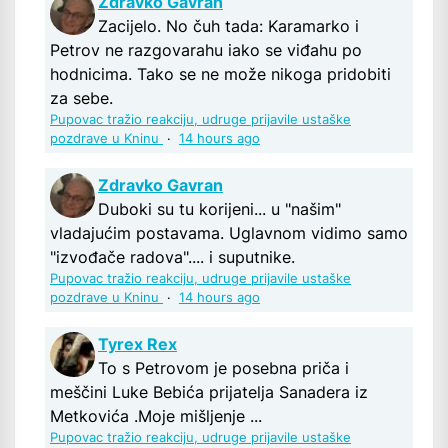
Zdravko Gavran
Zacijelo. No čuh tada: Karamarko i
Petrov ne razgovarahu iako se viđahu po
hodnicima. Tako se ne može nikoga pridobiti
za sebe.
Pupovac tražio reakciju, udruge prijavile ustaške
pozdrave u Kninu
·
14 hours ago
Zdravko Gavran
Duboki su tu korijeni... u "našim"
vladajućim postavama. Uglavnom vidimo samo
"izvođače radova".... i suputnike.
Pupovac tražio reakciju, udruge prijavile ustaške
pozdrave u Kninu
·
14 hours ago
Tyrex Rex
To s Petrovom je posebna priča i
meščini Luke Bebića prijatelja Sanadera iz
Metkovića .Moje mišljenje ...
Pupovac tražio reakciju, udruge prijavile ustaške