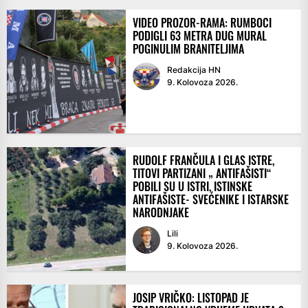
VIDEO PROZOR-RAMA: RUMBOCI
PODIGLI 63 METRA DUG MURAL
POGINULIM BRANITELJIMA
Redakcija HN
9. Kolovoza 2026.
RUDOLF FRANČULA I GLAS ISTRE,
TITOVI PARTIZANI „ ANTIFAŠISTI“
POBILI SU U ISTRI, ISTINSKE
ANTIFAŠISTE- SVEĆENIKE I ISTARSKE
NARODNJAKE
Lili
9. Kolovoza 2026.
JOSIP VRIČKO: LISTOPAD JE