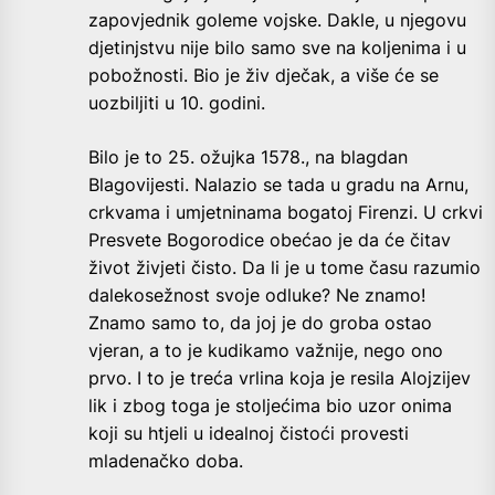
zapovjednik goleme vojske. Dakle, u njegovu
djetinjstvu nije bilo samo sve na koljenima i u
pobožnosti. Bio je živ dječak, a više će se
uozbiljiti u 10. godini.
Bilo je to 25. ožujka 1578., na blagdan
Blagovijesti. Nalazio se tada u gradu na Arnu,
crkvama i umjetninama bogatoj Firenzi. U crkvi
Presvete Bogorodice obećao je da će čitav
život živjeti čisto. Da li je u tome času razumio
dalekosežnost svoje odluke? Ne znamo!
Znamo samo to, da joj je do groba ostao
vjeran, a to je kudikamo važnije, nego ono
prvo. I to je treća vrlina koja je resila Alojzijev
lik i zbog toga je stoljećima bio uzor onima
koji su htjeli u idealnoj čistoći provesti
mladenačko doba.