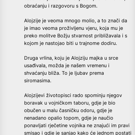
obraćanju i razgovoru s Bogom.
Alojzije je veoma mnogo molio, a to znači da
je imao veoma proživljenu vjeru, koja mu je
preko molitve Božju stvarnost približavala i s
kojom je nastojao biti u trajnome dodiru.
Druga vrlina, koju je Alojziju majka u srce
usađivala, možda je našem vremenu i
shvaćanju bliža. To je ljubav prema
siromasima.
Alojzijevi životopisci rado spominju njegov
boravak u vojničkom taboru, gdje je bio
obučen u malu časničku odoru, gdje je
nenadano opalio topom, gdje je naučio
ponavljati rječetine vojnika ne znajući im pravi
smisao i gdje je sanjao kako će jednom postati