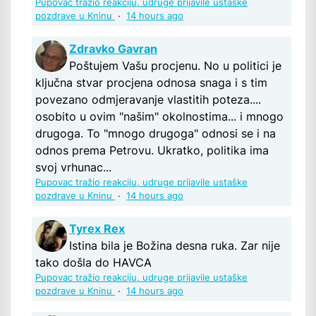
Pupovac tražio reakciju, udruge prijavile ustaške
pozdrave u Kninu
·
14 hours ago
Zdravko Gavran
Poštujem Vašu procjenu. No u politici je
ključna stvar procjena odnosa snaga i s tim
povezano odmjeravanje vlastitih poteza....
osobito u ovim "našim" okolnostima... i mnogo
drugoga. To "mnogo drugoga" odnosi se i na
odnos prema Petrovu. Ukratko, politika ima
svoj vrhunac...
Pupovac tražio reakciju, udruge prijavile ustaške
pozdrave u Kninu
·
14 hours ago
Tyrex Rex
Istina bila je Božina desna ruka. Zar nije
tako došla do HAVCA
Pupovac tražio reakciju, udruge prijavile ustaške
pozdrave u Kninu
·
14 hours ago