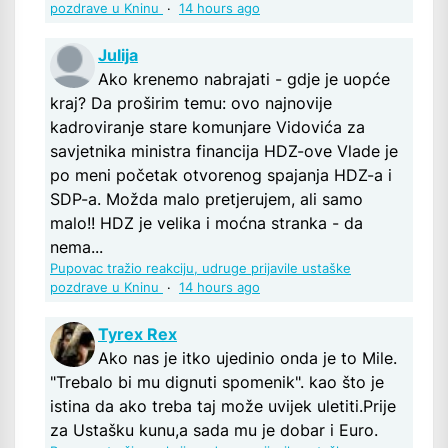
pozdrave u Kninu
·
14 hours ago
Julija
Ako krenemo nabrajati - gdje je uopće
kraj? Da proširim temu: ovo najnovije
kadroviranje stare komunjare Vidovića za
savjetnika ministra financija HDZ-ove Vlade je
po meni početak otvorenog spajanja HDZ-a i
SDP-a. Možda malo pretjerujem, ali samo
malo!! HDZ je velika i moćna stranka - da
nema...
Pupovac tražio reakciju, udruge prijavile ustaške
pozdrave u Kninu
·
14 hours ago
Tyrex Rex
Ako nas je itko ujedinio onda je to Mile.
"Trebalo bi mu dignuti spomenik". kao što je
istina da ako treba taj može uvijek uletiti.Prije
za Ustašku kunu,a sada mu je dobar i Euro.