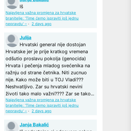
Iš
Najavljena važna promjena za hrvatske
branitelje: 'Time ćemo ispraviti još jednu
nepravdu' –
·
2 days ago
Julija
Hrvatski general nije dostojan
Hrvatske jer je prije kratkog vremena
odšutio proslavu pokolja (genocida)
Hrvata i pečenja mladog svećenika na
ražnju od strane četnika. Niti zucnuo
nije. Kako može biti u TOJ Vladi???
Neshvatljivo. Zar su hrvatski nevini
životi tako malo važni???? Zar se tako...
Najavljena važna promjena za hrvatske
branitelje: 'Time ćemo ispraviti još jednu
nepravdu' –
·
2 days ago
Janja Bakalić