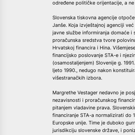
određene političke orijentacije, a n
Slovenska tiskovna agencije otpočet
Janše. Koja izvještajnoj agenciji već
javne službe informiranja domaće i s
proračunska sredstva tvore polovinu
Hrvatskoj financira i Hina. Višemjes
financijsko poslovanje STA-e i njez
(osamostaljenjem) Slovenije g. 1991
ljeto 1990., nedugo nakon konstituir
višestranačkih izbora.
Margrethe Vestager nedavno je posjet
nezavisnosti i proračunskog financir
pitanjem vladavine prava. Slovensk
financiranje STA-a normalizirati do 
Europske unije. Time je duboko gurn
jurisdikciju slovenske države, i pon