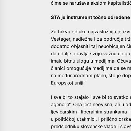
čime se narušava aksiom kapitalisti
STA je instrument točno određene p
Za takvu odluku najzaslužnija je iz
Vestager, nadležna i za područje trž
dodatno objasniti taj neuobičajen č
da i dalje obavlja svoju važnu ulog
imaju bitnu ulogu u medijima. Očuva
članici omogućuje medijima da se mo
na međunarodnom planu, što je doprin
Europskoj uniji.“
I sve bi to stajalo i sve bi to svat
agencija“. Ona jest neovisna, ali u 
ljevičarskim i liberalnim strankama 
u političkoj utakmici. I prilično dr
predsjedniku slovenske vlade i slov