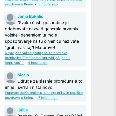
pozdrave u Kninu
·
3 hours ago
Janja Bakalić
"Svaka čast "gospodine jer
odobravate nazvati generala hrvatske
vojske -đeneralom ,a moje
upozoravanje na tu činjenicu nazivate
"grubi nasrtaj"! Ma bravo!
Najavljena važna promjena za hrvatske
branitelje: 'Time ćemo ispraviti još jednu
nepravdu' –
·
4 hours ago
Mario
Udruge za sisanje proračuna a to
im je i svrha i ništa novo
Pupovac tražio reakciju, udruge prijavile ustaške
pozdrave u Kninu
·
7 hours ago
Julija
Pozdrav G. Gavran. Šta reći? Već