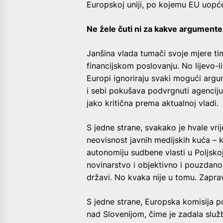
Europskoj uniji, po kojemu EU uopće
Ne žele čuti ni za kakve argumente
Janšina vlada tumači svoje mjere t
financijskom poslovanju. No lijevo-lib
Europi ignoriraju svaki mogući argum
i sebi pokušava podvrgnuti agenciju,
jako kritična prema aktualnoj vladi.
S jedne strane, svakako je hvale vri
neovisnost javnih medijskih kuća – ka
autonomiju sudbene vlasti u Poljsko
novinarstvo i objektivno i pouzdano 
državi. No kvaka nije u tomu. Zaprav
S jedne strane, Europska komisija p
nad Slovenijom, čime je zadala služb