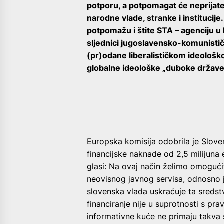
potporu, a potpomagat će neprijate
narodne vlade, stranke i institucije
potpomažu i štite STA – agenciju u 
sljednici jugoslavensko-komunistič
(pr)odane liberalističkom ideološk
globalne ideološke „duboke države“ 
Europska komisija odobrila je Slove
financijske naknade od 2,5 milijuna 
glasi: Na ovaj način želimo omogućit
neovisnog javnog servisa, odnosno ja
slovenska vlada uskraćuje ta sredst
financiranje nije u suprotnosti s pra
informativne kuće ne primaju takva s