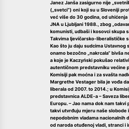
Janez Janša zasigurno nije „svetnȋ
(„svetci“) oni koji su u Sloveniji pro
već više do 30 godina, od uhićenja 
JNA u Ljubljani 1988., zbog „odavan
komunisti, udbaši i kosovci skupa 
Takvima ljevičarsko-liberalističke
Kao što ju daju sudcima
Ustavnog su
onamo bezočno „nakrcala“ bivša neo
a koje je Kaczyński pokušao relativi
autentičnom predstavniku većine p
Komisiji pak moćna i za svašta nad
Margrethe Vestager bila je vođa da
liberala od 2007. to 2014.; u Komisi
predstavnica ALDE-a – Saveza liber
Europu. – Jao nama dok nam takvi 
takvi utvrđuju mjeru naše slobode i
nepodobnim vladama nacionalnih dr
od naroda otuđenoj vladi, stranci i in