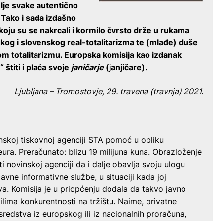
lje svake autentično
. Tako i sada izdašno
koju su se nakrcali i kormilo čvrsto drže u rukama
kog i slovenskog real-totalitarizma te (mlađe) duše
om totalitarizmu. Europska komisija kao izdanak
štiti i plaća svoje
janičarje
(janjičare).
Ljubljana – Tromostovje, 29.
travena
(travnja) 2021.
nskoj tiskovnoj agenciji STA pomoć u obliku
eura. Preračunato: blizu 19 milijuna kuna. Obrazloženje
i novinskoj agenciji da i dalje obavlja svoju ulogu
vne informativne službe, u situaciji kada joj
va. Komisija je u priopćenju dodala da takvo javno
vilima konkurentnosti na tržištu. Naime, privatne
redstva iz europskog ili iz nacionalnih proračuna,