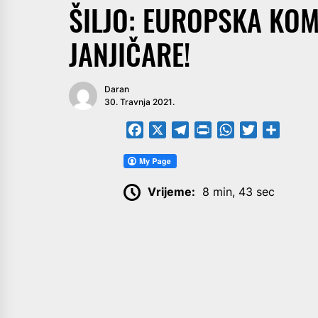
ŠILJO: EUROPSKA KOMI
JANJIČARE!
Daran
30. Travnja 2021.
Facebook
X
Telegram
PrintFriendly
WhatsApp
Twitter
Share
Vrijeme:
8 min, 43 sec