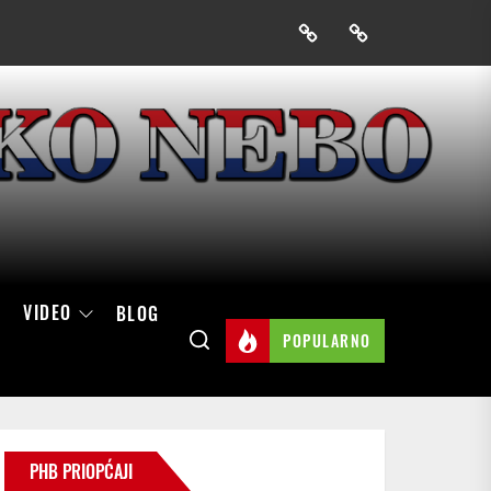
Prijavak
Skini
mobilnu
aplikaciju
Hrvatskog
neba
VIDEO
BLOG
POPULARNO
PHB PRIOPĆAJI