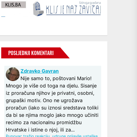
POSLJEDNJI KOMENTARI
Zdravko Gavran
Nije samo to, poštovani Mario!
Mnogo je više od toga na djelu. Sisanje
iz proračuna njihov je privatni, osobni,
grupaški motiv. Ono ne ugrožava
proračun (iako su iznosi sredstava toliki
da bi se njima moglo jako mnogo učiniti
recimo za nacionalnu promidžbu
Hrvatske i istine o njoj, ili za...
Pupovac tražio reakciju, udruge prijavile ustaške