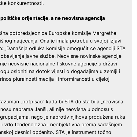
čke konkurentnosti.
olitičke orijentacije, a ne neovisna agencija
vršna potpredsjednica Europske komisije Margrethe
išnog natjecanja. Ona je imala potrebu u svojoj izjavi
in: „Današnja odluka Komisije omogućit će agenciji STA
u obavljanja javne službe. Neovisne novinske agencije
nje neovisne nacionalne tiskovne agencije u državi
gu osloniti na dotok vijesti o događajima u zemlji i
os pluralnosti medija i informiranosti u cijeloj
ko razuman „potpisao“ kada bi STA doista bila „neovisna
odnosu naprama Janši, ali nije neovisna u odnosu s
i grupacijama, nego je naprotiv njihova produžena ruka
ska i vrlo tendenciozna i neobjektivna prema sadašnjem
enskoj desnici općenito. STA je instrument točno