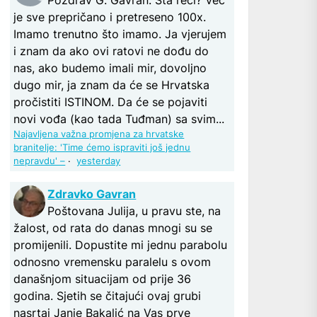
je sve prepričano i pretreseno 100x.
Imamo trenutno što imamo. Ja vjerujem
i znam da ako ovi ratovi ne dođu do
nas, ako budemo imali mir, dovoljno
dugo mir, ja znam da će se Hrvatska
pročistiti ISTINOM. Da će se pojaviti
novi vođa (kao tada Tuđman) sa svim...
Najavljena važna promjena za hrvatske
branitelje: 'Time ćemo ispraviti još jednu
nepravdu' –
·
yesterday
Zdravko Gavran
Poštovana Julija, u pravu ste, na
žalost, od rata do danas mnogi su se
promijenili. Dopustite mi jednu parabolu
odnosno vremensku paralelu s ovom
današnjom situacijam od prije 36
godina. Sjetih se čitajući ovaj grubi
nasrtaj Janje Bakalić na Vas prve