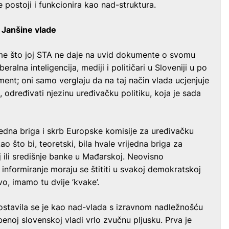
 postoji i funkcionira kao nad-struktura.
 Janšine vlade
ime što joj STA ne daje na uvid dokumente o svomu
eralna inteligencija, mediji i političari u Sloveniji u po
ent; oni samo verglaju da na taj način vlada ucjenjuje
 određivati njezinu uređivačku politiku, koja je sada
jedna briga i skrb Europske komisije za uređivačku
o što bi, teoretski, bila hvale vrijedna briga za
j ili središnje banke u Mađarskoj. Neovisno
informiranje moraju se štititi u svakoj demokratskoj
o, imamo tu dvije ’kvake’.
ostavila se je kao nad-vlada s izravnom nadležnošću
enoj slovenskoj vladi vrlo zvučnu pljusku. Prva je