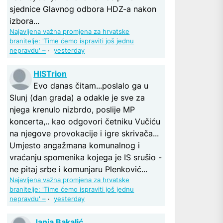
sjednice Glavnog odbora HDZ-a nakon
izbora...
Najavljena važna promjena za hrvatske
branitelje: 'Time ćemo ispraviti još jednu
nepravdu' –
·
yesterday
HISTrion
Evo danas čitam...poslalo ga u
Slunj (dan grada) a odakle je sve za
njega krenulo nizbrdo, poslije MP
koncerta,.. kao odgovori četniku Vučiću
na njegove provokacije i igre skrivača...
Umjesto angažmana komunalnog i
vraćanju spomenika kojega je IS srušio -
ne pitaj srbe i komunjaru Plenković...
Najavljena važna promjena za hrvatske
branitelje: 'Time ćemo ispraviti još jednu
nepravdu' –
·
yesterday
Janja Bakalić