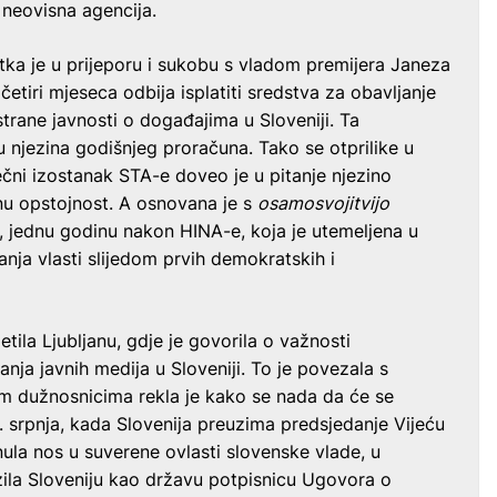
e neovisna agencija.
ka je u prijeporu i sukobu s vladom premijera Janeza
 četiri mjeseca odbija isplatiti sredstva za obavljanje
trane javnosti o događajima u Sloveniji. Ta
 njezina godišnjeg proračuna. Tako se otprilike u
ečni izostanak STA-e doveo je u pitanje njezino
inu opstojnost. A osnovana je s
osamosvojitvijo
., jednu godinu nakon HINA-e, koja je utemeljena u
anja vlasti slijedom prvih demokratskih i
ila Ljubljanu, gdje je govorila o važnosti
anja javnih medija u Sloveniji. To je povezala s
im dužnosnicima rekla je kako se nada da će se
1. srpnja, kada Slovenija preuzima predsjedanje Vijeću
ula nos u suverene ovlasti slovenske vlade, u
izila Sloveniju kao državu potpisnicu Ugovora o