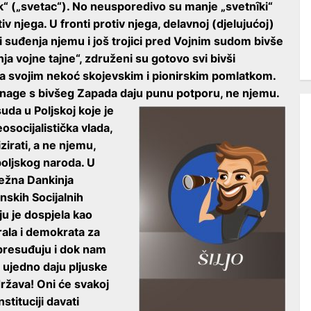
k“ („svetac“). No neusporedivo su manje „svetnȋki“
tiv njega. U fronti protiv njega, delavnoj (djelujućoj)
i suđenja njemu i još trojici pred Vojnim sudom bivše
ja vojne tajne“, združeni su gotovo svi bivši
sa svojim nekoć skojevskim i pionirskim pomlatkom.
 snage s bivšeg Zapada daju punu potporu, ne njemu.
da u Poljskoj koje je
socijalistička vlada,
zirati, a ne njemu,
oljskog naroda. U
ležna Dankinja
nskih Socijalnih
ju je dospjela kao
ala i demokrata za
presuđuju i dok nam
 ujedno daju pljuske
žava! Oni će svakoj
stituciji davati