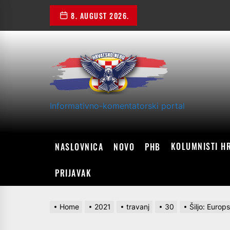
Skip
8. AUGUST 2026.
to
the
content
Informativno-komentatorski portal
KOLUMNISTI H
NASLOVNICA
NOVO
PHB
PRIJAVAK
Home
2021
travanj
30
Šiljo: Europs