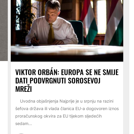
VIKTOR ORBÁN: EUROPA SE NE SMIJE
DATI PODVRGNUTI SOROSEVOJ
MREŽI
Uvodna objašnjenja Najprije je u srpnju na razini
šefova država ili vlada članica EU-a dogovoren iznos
proračunskog okvira za EU tijekom sljedećih
sedam...