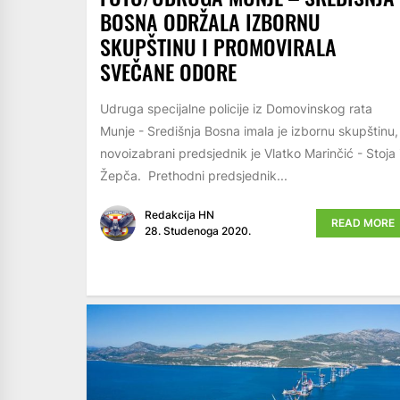
BOSNA ODRŽALA IZBORNU
SKUPŠTINU I PROMOVIRALA
SVEČANE ODORE
Udruga specijalne policije iz Domovinskog rata
Munje - Središnja Bosna imala je izbornu skupštinu,
novoizabrani predsjednik je Vlatko Marinčić - Stoja 
Žepča. Prethodni predsjednik...
Redakcija HN
READ MORE
28. Studenoga 2020.