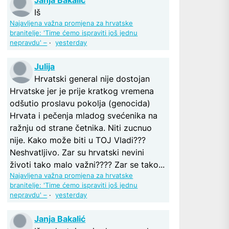
Iš
Najavljena važna promjena za hrvatske
branitelje: 'Time ćemo ispraviti još jednu
nepravdu' –
·
yesterday
Julija
Hrvatski general nije dostojan
Hrvatske jer je prije kratkog vremena
odšutio proslavu pokolja (genocida)
Hrvata i pečenja mladog svećenika na
ražnju od strane četnika. Niti zucnuo
nije. Kako može biti u TOJ Vladi???
Neshvatljivo. Zar su hrvatski nevini
životi tako malo važni???? Zar se tako...
Najavljena važna promjena za hrvatske
branitelje: 'Time ćemo ispraviti još jednu
nepravdu' –
·
yesterday
Janja Bakalić