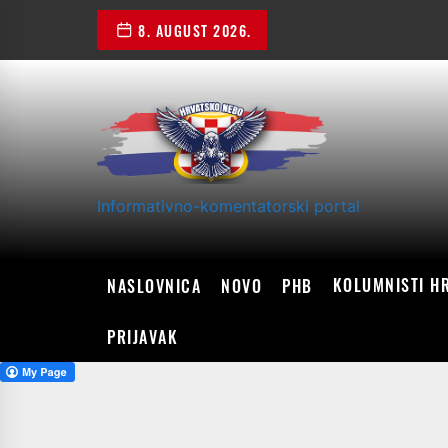
Skip
8. AUGUST 2026.
to
the
content
Informativno-komentatorski portal
KOLUMNISTI H
NASLOVNICA
NOVO
PHB
PRIJAVAK