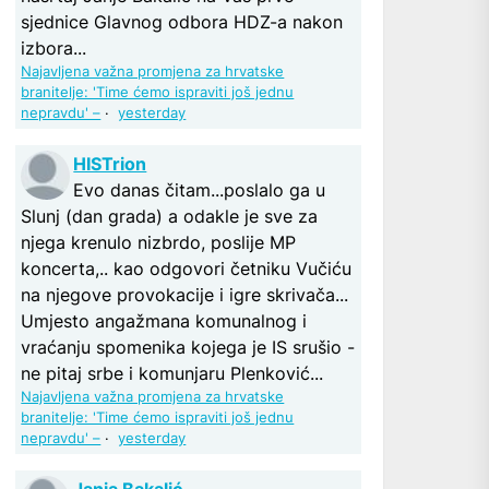
sjednice Glavnog odbora HDZ-a nakon
izbora...
Najavljena važna promjena za hrvatske
branitelje: 'Time ćemo ispraviti još jednu
nepravdu' –
·
yesterday
HISTrion
Evo danas čitam...poslalo ga u
Slunj (dan grada) a odakle je sve za
njega krenulo nizbrdo, poslije MP
koncerta,.. kao odgovori četniku Vučiću
na njegove provokacije i igre skrivača...
Umjesto angažmana komunalnog i
vraćanju spomenika kojega je IS srušio -
ne pitaj srbe i komunjaru Plenković...
Najavljena važna promjena za hrvatske
branitelje: 'Time ćemo ispraviti još jednu
nepravdu' –
·
yesterday
Janja Bakalić