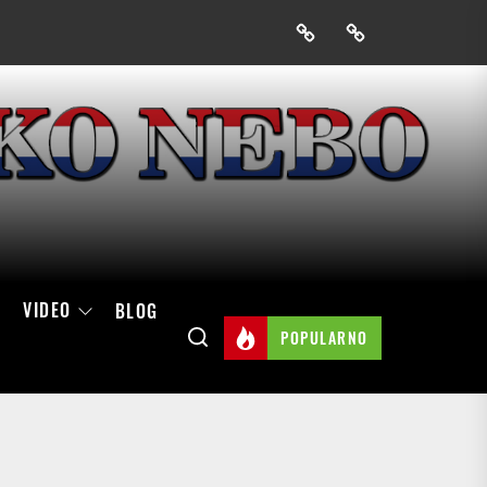
Prijavak
Skini
mobilnu
aplikaciju
Hrvatskog
neba
VIDEO
BLOG
POPULARNO