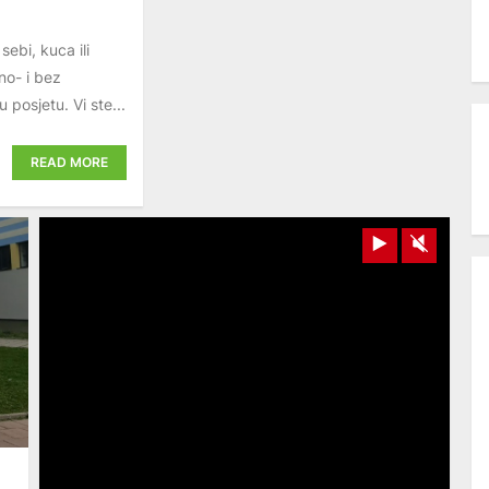
bi, kuca ili
no- i bez
posjetu. Vi ste...
READ MORE
Play
Unmut