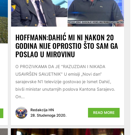
HOFFMANN:DAHIĆ MI NI NAKON 20
GODINA NIJE OPROSTIO ŠTO SAM GA
POSLAO U MIROVINU
O PROZIVKAMA DA JE "RAZUZDAN I NIKADA
USAVRŠEN SAVJETNIK" U emisiji „Novi dan“
sarajevske N1 televizije gostovao je Ismet Dahić,
bivši ministar unutarnjih poslova Kantona Sarajevo.
On...
Redakcija HN
READ MORE
28. Studenoga 2020.