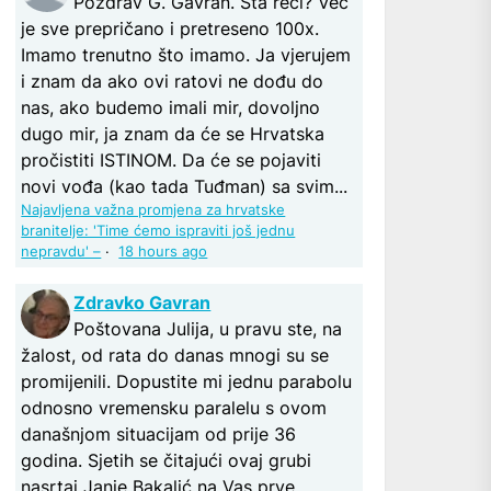
Pozdrav G. Gavran. Šta reći? Već
je sve prepričano i pretreseno 100x.
Imamo trenutno što imamo. Ja vjerujem
i znam da ako ovi ratovi ne dođu do
nas, ako budemo imali mir, dovoljno
dugo mir, ja znam da će se Hrvatska
pročistiti ISTINOM. Da će se pojaviti
novi vođa (kao tada Tuđman) sa svim...
Najavljena važna promjena za hrvatske
branitelje: 'Time ćemo ispraviti još jednu
nepravdu' –
·
18 hours ago
Zdravko Gavran
Poštovana Julija, u pravu ste, na
žalost, od rata do danas mnogi su se
promijenili. Dopustite mi jednu parabolu
odnosno vremensku paralelu s ovom
današnjom situacijam od prije 36
godina. Sjetih se čitajući ovaj grubi
nasrtaj Janje Bakalić na Vas prve