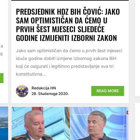
PREDSJEDNIK HDZ BIH ČOVIĆ: JAKO
SAM OPTIMISTIČAN DA ĆEMO U
PRVIH ŠEST MJESECI SLJEDEĆE
GODINE IZMIJENITI IZBORNI ZAKON
 a
Jako sam optimističan da ćemo u prvih šest mjeseci
iz
iduće godine dobiti izmjene Izbornog zakona BiH
koji će osigurati i legitimno predstavljanje sva tri
konstitutivna...
Redakcija HN
READ MORE
28. Studenoga 2020.