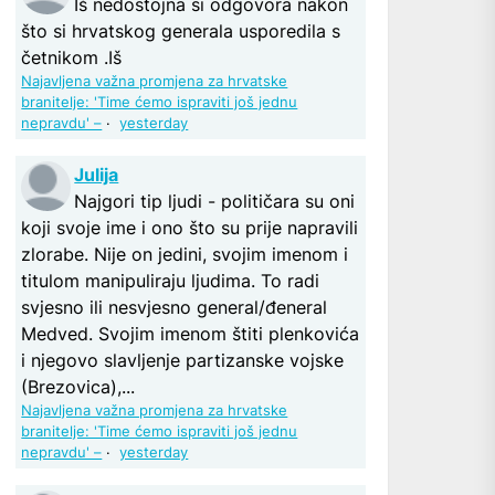
Iš nedostojna si odgovora nakon
što si hrvatskog generala usporedila s
četnikom .Iš
Najavljena važna promjena za hrvatske
branitelje: 'Time ćemo ispraviti još jednu
nepravdu' –
·
yesterday
Julija
Najgori tip ljudi - političara su oni
koji svoje ime i ono što su prije napravili
zlorabe. Nije on jedini, svojim imenom i
titulom manipuliraju ljudima. To radi
svjesno ili nesvjesno general/đeneral
Medved. Svojim imenom štiti plenkovića
i njegovo slavljenje partizanske vojske
(Brezovica),...
Najavljena važna promjena za hrvatske
branitelje: 'Time ćemo ispraviti još jednu
nepravdu' –
·
yesterday