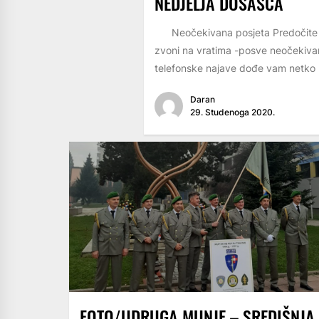
NEDJELJA DOŠAŠĆA
Neočekivana posjeta Predočite se
zvoni na vratima -posve neočekiva
telefonske najave dođe vam netko u 
Daran
29. Studenoga 2020.
FOTO/UDRUGA MUNJE – SREDIŠNJA