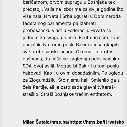
berićatnom, prvom suprugu u Bošnjaka tek
predstoji. Valja na izborima za dvije godine što
više halal Hrvata i Srba ugurati u Dom naroda
federalnog parlamenta pa izabrati
probosansku vlast u Federaciji. Hrvata se
jednom za svagda riješiti. Reufa usrećiti. I vas
dunjaluk. Na tome poslu Bakir računa okupiti
sve probosanske snage. Okrenut ih protiv
dušmana, da više ne zagledaju peksinavluk u
SDA-ovoj avliji. Mogao bi Bakir i u tom poslu
hajrovati. Kao i u ovim dosadašnjim. Po ugledu
za Zlogumdžiju. Što njemu hali. Smjenilo ga s
čela Partije, ali je zato sada glavni tviteraš-
strašilo. Straši Bošnjake trećim entitetom.
Milan Šutalo/hms.ba/
https://hms.ba
/Hrvatsko