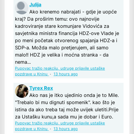
Julija
Ako krenemo nabrajati - gdje je uopće
kraj? Da proširim temu: ovo najnovije
kadroviranje stare komunjare Vidovića za
savjetnika ministra financija HDZ-ove Vlade je
po meni početak otvorenog spajanja HDZ-a i
SDP-a. Možda malo pretjerujem, ali samo
malo!! HDZ je velika i moćna stranka - da
nema...
Pupovac tražio reakciju, udruge prijavile ustaške
pozdrave u Kninu
·
13 hours ago
Tyrex Rex
Ako nas je itko ujedinio onda je to Mile.
"Trebalo bi mu dignuti spomenik". kao što je
istina da ako treba taj može uvijek uletiti.Prije
za Ustašku kunu,a sada mu je dobar i Euro.
Pupovac tražio reakciju, udruge prijavile ustaške
pozdrave u Kninu
·
13 hours ago