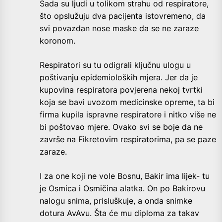
Sada su ljudi u tolikom strahu od respiratore,
što opslužuju dva pacijenta istovremeno, da
svi povazdan nose maske da se ne zaraze
koronom.
Respiratori su tu odigrali ključnu ulogu u
poštivanju epidemioloških mjera. Jer da je
kupovina respiratora povjerena nekoj tvrtki
koja se bavi uvozom medicinske opreme, ta bi
firma kupila ispravne respiratore i nitko više ne
bi poštovao mjere. Ovako svi se boje da ne
završe na Fikretovim respiratorima, pa se paze
zaraze.
I za one koji ne vole Bosnu, Bakir ima lijek- tu
je Osmica i Osmičina alatka. On po Bakirovu
nalogu snima, prisluškuje, a onda snimke
dotura AvAvu. Šta će mu diploma za takav