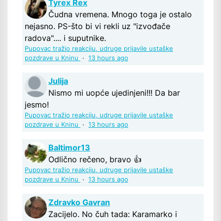
Tyrex Rex
Čudna vremena. Mnogo toga je ostalo
nejasno. PS-što bi vi rekli uz "izvođače
radova".... i suputnike.
Pupovac tražio reakciju, udruge prijavile ustaške
pozdrave u Kninu
·
13 hours ago
Julija
Nismo mi uopće ujedinjeni!!! Da bar
jesmo!
Pupovac tražio reakciju, udruge prijavile ustaške
pozdrave u Kninu
·
13 hours ago
Baltimor13
Odlično rečeno, bravo 👍
Pupovac tražio reakciju, udruge prijavile ustaške
pozdrave u Kninu
·
13 hours ago
Zdravko Gavran
Zacijelo. No čuh tada: Karamarko i