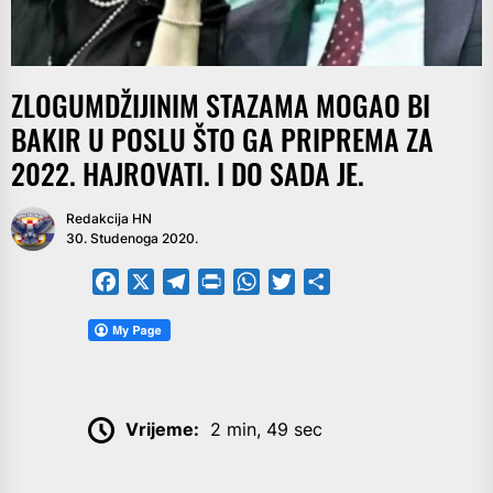
ZLOGUMDŽIJINIM STAZAMA MOGAO BI
BAKIR U POSLU ŠTO GA PRIPREMA ZA
2022. HAJROVATI. I DO SADA JE.
Redakcija HN
30. Studenoga 2020.
Facebook
X
Telegram
PrintFriendly
WhatsApp
Twitter
Share
Vrijeme:
2 min, 49 sec