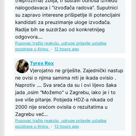
(neprozirna) zbilja, ti sustavi odnosa između
nalogodavaca i "izvođača radova". Suputnici
su zapravo interesne prišipetlje ili potencijalni
kandidati za preuzimanje uloge izvođača.
Radije bih se suzdržao od konkretnijeg
odgovora....
Pupovac tražio reakciju, udruge prijavile ustaške
pozdrave u Kninu
·
12 hours ago
Tyrex Rex
Vjerojatno ne griješite. Zajednički nastup
ne ovisi o njima samima niti je ikada ovisio .
Naprotiv .... Sva sreća da su i ovi lijevo šaka
jada ,osim "Možemo" u Zagrebu, iako je i to
sve više pitanje. Pobjeda HDZ-a nikada od
2000 nije srećom ovisila o rezultatima u
Zagrebu već...
Pupovac tražio reakciju, udruge prijavile ustaške
pozdrave u Kninu
·
13 hours ago