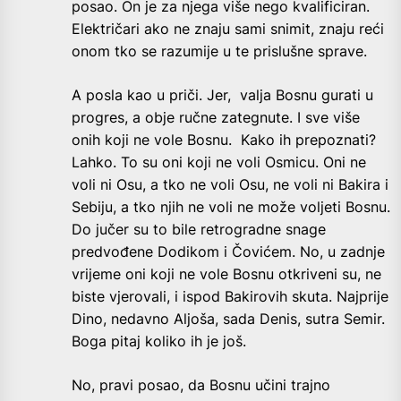
posao. On je za njega više nego kvalificiran.
Električari ako ne znaju sami snimit, znaju reći
onom tko se razumije u te prislušne sprave.
A posla kao u priči. Jer, valja Bosnu gurati u
progres, a obje ručne zategnute. I sve više
onih koji ne vole Bosnu. Kako ih prepoznati?
Lahko. To su oni koji ne voli Osmicu. Oni ne
voli ni Osu, a tko ne voli Osu, ne voli ni Bakira i
Sebiju, a tko njih ne voli ne može voljeti Bosnu.
Do jučer su to bile retrogradne snage
predvođene Dodikom i Čovićem. No, u zadnje
vrijeme oni koji ne vole Bosnu otkriveni su, ne
biste vjerovali, i ispod Bakirovih skuta. Najprije
Dino, nedavno Aljoša, sada Denis, sutra Semir.
Boga pitaj koliko ih je još.
No, pravi posao, da Bosnu učini trajno