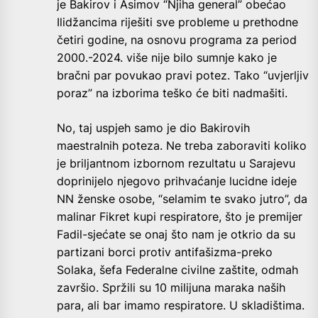
je Bakirov i Asimov “Njiha general” obećao
Ilidžancima riješiti sve probleme u prethodne
četiri godine, na osnovu programa za period
2000.-2024. više nije bilo sumnje kako je
bračni par povukao pravi potez. Tako “uvjerljiv
poraz” na izborima teško će biti nadmašiti.
No, taj uspjeh samo je dio Bakirovih
maestralnih poteza. Ne treba zaboraviti koliko
je briljantnom izbornom rezultatu u Sarajevu
doprinijelo njegovo prihvaćanje lucidne ideje
NN ženske osobe, “selamim te svako jutro”, da
malinar Fikret kupi respiratore, što je premijer
Fadil-sjećate se onaj što nam je otkrio da su
partizani borci protiv antifašizma-preko
Solaka, šefa Federalne civilne zaštite, odmah
završio. Spržili su 10 milijuna maraka naših
para, ali bar imamo respiratore. U skladištima.