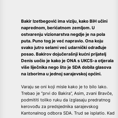
Bakir Izetbegović ima viziju, kako BiH učini
naprednom, berićatnom zemljom. U
ostvarenju vizionarstva negdje je na pola
puta. Puno tog je već napravio. Ona koju
svako jutro selami već udarnički odrađuje
posao. Bakirov dojučerašnji kućni prijatelj
Denis uočio je kako je ONA s UKCS-a otjerala
više liječnika nego što je SDA dobila glasova
na izborima u jednoj sarajevskoj općini.
Varaju se oni koji misle kako je to bilo lako.
Trebao je “prvi do Bakira”, Asim, zvani Bravče,
podmititi toliko ruku da izglasaju predratnog
kerovođu za predsjednika sarajevskog
Kantonalnog odbora SDA. Trud se isplatio. Kad