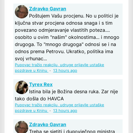
Zdravko Gavran
Poštujem Vašu procjenu. No u politici je
ključna stvar procjena odnosa snaga i s tim
povezano odmjeravanje vlastitih poteza....
osobito u ovim "našim" okolnostima... i mnogo
drugoga. To "mnogo drugoga" odnosi se i na
odnos prema Petrovu. Ukratko, politika ima
svoj vrhunac...
Pupovac tražio reakciju, udruge prijavile ustaške
pozdrave u Kninu
·
13 hours ago
Tyrex Rex
Istina bila je Božina desna ruka. Zar nije
tako došla do HAVCA
Pupovac tražio reakciju, udruge prijavile ustaške
pozdrave u Kninu
·
13 hours ago
Zdravko Gavran
Treba se sjetiti i dugovječnog ministra