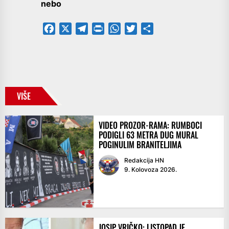
nebo
Facebook
X
Telegram
PrintFriendly
WhatsApp
Twitter
Share
VIŠE
VIDEO PROZOR-RAMA: RUMBOCI
PODIGLI 63 METRA DUG MURAL
POGINULIM BRANITELJIMA
Redakcija HN
9. Kolovoza 2026.
JOSIP VRIČKO: LISTOPAD JE