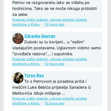
Petrov ne razgovarahu iako se viđahu po
hodnicima. Tako se ne može nikoga pridobiti
za sebe.
Pupovac tražio reakciju, udruge prijavile ustaške
pozdrave u Kninu
·
13 hours ago
Zdravko Gavran
Duboki su tu korijeni... u "našim"
vladajućim postavama. Uglavnom vidimo samo
"izvođače radova".... i suputnike.
Pupovac tražio reakciju, udruge prijavile ustaške
pozdrave u Kninu
·
13 hours ago
Tyrex Rex
To s Petrovom je posebna priča i
meščini Luke Bebića prijatelja Sanadera iz
Metkovića .Moje mišljenje ...
Pupovac tražio reakciju, udruge prijavile ustaške
pozdrave u Kninu
·
13 hours ago