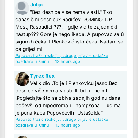
Julija
"Bez desnice više nema vlasti." Tko
danas čini desnicu? Radićev DOMiNO, DP,
Most, Raspudići ???, - gdje vidite zajednički
nastup??? Gore je nego ikada! A pupovac sa 8
sigurnih čeka! I Plenković isto čeka. Nadam se
da griješim!
Pupovac tražio reakciju, udruge prijavile ustaške
pozdrave u Kninu
·
13 hours ago
Tyrex Rex
Velik dio .To je i Plenkoviću jasno.Bez
desnice više nema vlasti. Ili biti ili ne biti
.Pogledajte što se zbiva zadnjih godinu dana
počevši od hipodroma i Thompsona .Ljudima
je puna kapa Pupovčevih "Ustašoida".
Pupovac tražio reakciju, udruge prijavile ustaške
pozdrave u Kninu
·
13 hours ago