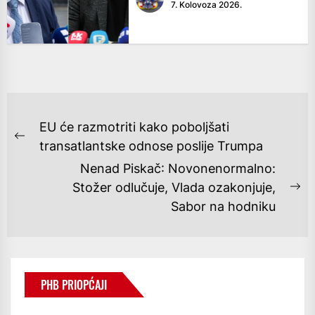
7. Kolovoza 2026.
NAVIGACIJA
EU će razmotriti kako poboljšati
OBJAVA
Previous
transatlantske odnose poslije Trumpa
post:
Nenad Piskač: Novonenormalno:
Stožer odlučuje, Vlada ozakonjuje,
Ne
Sabor na hodniku
po
PHB PRIOPĆAJI