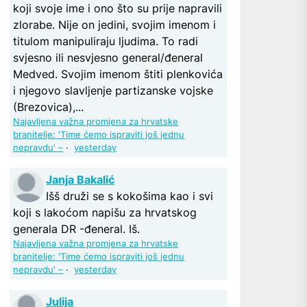
koji svoje ime i ono što su prije napravili
zlorabe. Nije on jedini, svojim imenom i
titulom manipuliraju ljudima. To radi
svjesno ili nesvjesno general/đeneral
Medved. Svojim imenom štiti plenkovića
i njegovo slavljenje partizanske vojske
(Brezovica),...
Najavljena važna promjena za hrvatske
branitelje: 'Time ćemo ispraviti još jednu
nepravdu' –
·
yesterday
Janja Bakalić
Išš druži se s kokošima kao i svi
koji s lakoćom napišu za hrvatskog
generala DR -đeneral. Iš.
Najavljena važna promjena za hrvatske
branitelje: 'Time ćemo ispraviti još jednu
nepravdu' –
·
yesterday
Julija