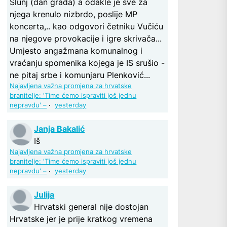
Slunj (dan grada) a odakle je sve za
njega krenulo nizbrdo, poslije MP
koncerta,.. kao odgovori četniku Vučiću
na njegove provokacije i igre skrivača...
Umjesto angažmana komunalnog i
vraćanju spomenika kojega je IS srušio -
ne pitaj srbe i komunjaru Plenković...
Najavljena važna promjena za hrvatske
branitelje: 'Time ćemo ispraviti još jednu
nepravdu' –
·
yesterday
Janja Bakalić
Iš
Najavljena važna promjena za hrvatske
branitelje: 'Time ćemo ispraviti još jednu
nepravdu' –
·
yesterday
Julija
Hrvatski general nije dostojan
Hrvatske jer je prije kratkog vremena