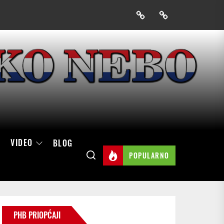
Prijavak
Skini
mobilnu
aplikaciju
Hrvatskog
neba
VIDEO
BLOG
POPULARNO
PHB PRIOPĆAJI