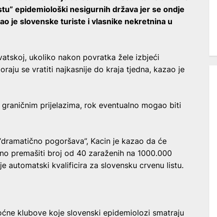
istu” epidemiološki nesigurnih država jer se ondje
o je slovenske turiste i vlasnike nekretnina u
.
vatskoj, ukoliko nakon povratka žele izbjeći
aju se vratiti najkasnije do kraja tjedna, kazao je
 graničnim prijelazima, rok eventualno mogao biti
 “dramatično pogoršava”, Kacin je kazao da će
no premašiti broj od 40 zaraženih na 1000.000
je automatski kvalificira za slovensku crvenu listu.
ćne klubove koje slovenski epidemiolozi smatraju