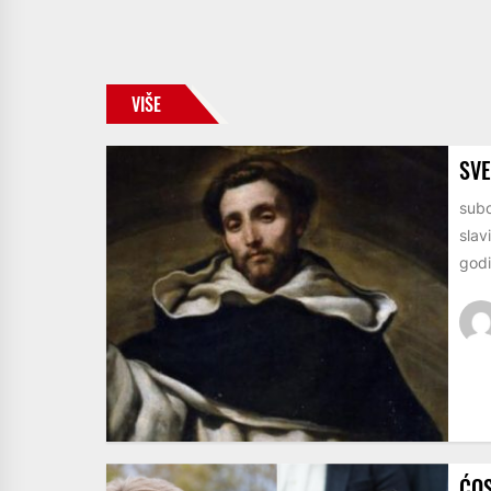
VIŠE
SVE
subo
slav
godi
ĆOS