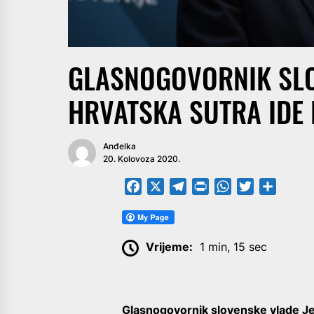
GLASNOGOVORNIK SLO
HRVATSKA SUTRA IDE 
Anđelka
20. Kolovoza 2020.
Facebook
X
Telegram
PrintFriendly
WhatsApp
Twitter
Share
Vrijeme:
1 min, 15 sec
Glasnogovornik slovenske vlade Jel