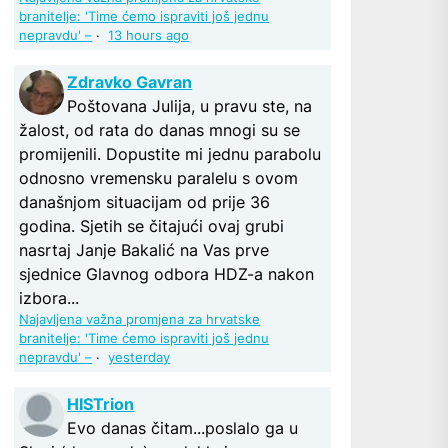
branitelje: 'Time ćemo ispraviti još jednu
nepravdu' –
·
13 hours ago
Zdravko Gavran
Poštovana Julija, u pravu ste, na
žalost, od rata do danas mnogi su se
promijenili. Dopustite mi jednu parabolu
odnosno vremensku paralelu s ovom
današnjom situacijam od prije 36
godina. Sjetih se čitajući ovaj grubi
nasrtaj Janje Bakalić na Vas prve
sjednice Glavnog odbora HDZ-a nakon
izbora...
Najavljena važna promjena za hrvatske
branitelje: 'Time ćemo ispraviti još jednu
nepravdu' –
·
yesterday
HISTrion
Evo danas čitam...poslalo ga u