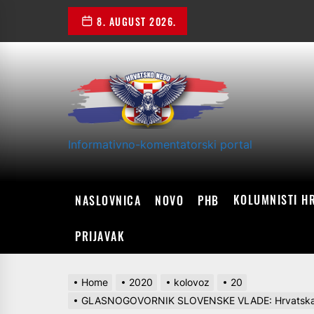
Skip
8. AUGUST 2026.
to
the
content
Informativno-komentatorski portal
KOLUMNISTI H
NASLOVNICA
NOVO
PHB
PRIJAVAK
Home
2020
kolovoz
20
GLASNOGOVORNIK SLOVENSKE VLADE: Hrvatska sut