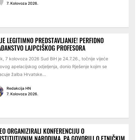
7. Kolovoza 2026.
JE LEGITIMNO PREDSTAVLJANJE! PERFIDNO
AĐANSTVO LAJPCIŠKOG PROFESORA
k, 7 kolovoza 2026 Sud BiH je 24.7.26., točnije vijeće
ovog apelacijskog odjeljenja, donio Rješenje kojim se
cuje žalba Hrvatske...
Redakcija HN
7. Kolovoza 2026.
EO ORGANIZIRALI KONFERENCIJU O
STITUTIVNIM NARODIMA, PA GOVORILI O ETNIČKIM