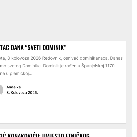
TAC DANA “SVETI DOMINIK”
ta, 8 kolovoza 2026 Redovnik, osnivač dominikanaca. Danas
imo svetog Dominika. Dominik je rođen u Španjolskoj 1170.
ne u plemićkoj...
Anđelka
8. Kolovoza 2026.
IĆ KONAKOVIĆU: UMJESTO ETNIČKOG