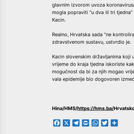
glavnim izvorom uvoza koronavirusa 
mogla popraviti “u dva ili tri tjedna” 
Kacin.
Realno, Hrvatska sada “ne kontrolira 
zdravstvenom sustavu, ustvrdio je.
Kacin slovenskim državljanima koji u
vrijeme do kraja tjedna iskoriste ka
mogućnost da bi za njih mogao vrij
vala epidemije bio dogovoren izmeđ
Hina/HMS/
https://hms.ba/
Hrvatsk
Facebook
X
Telegram
PrintFriendly
WhatsApp
Twitter
Share