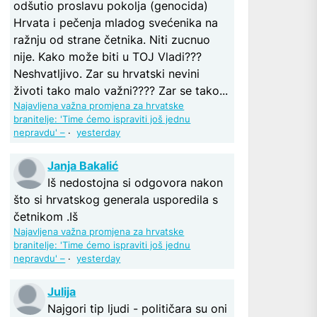
odšutio proslavu pokolja (genocida)
Hrvata i pečenja mladog svećenika na
ražnju od strane četnika. Niti zucnuo
nije. Kako može biti u TOJ Vladi???
Neshvatljivo. Zar su hrvatski nevini
životi tako malo važni???? Zar se tako...
Najavljena važna promjena za hrvatske
branitelje: 'Time ćemo ispraviti još jednu
nepravdu' –
·
yesterday
Janja Bakalić
Iš nedostojna si odgovora nakon
što si hrvatskog generala usporedila s
četnikom .Iš
Najavljena važna promjena za hrvatske
branitelje: 'Time ćemo ispraviti još jednu
nepravdu' –
·
yesterday
Julija
Najgori tip ljudi - političara su oni