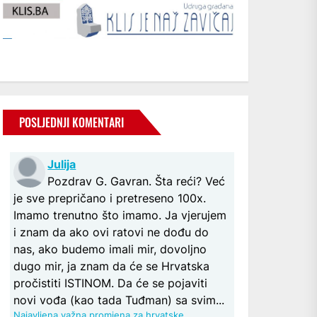
POSLJEDNJI KOMENTARI
Julija
Pozdrav G. Gavran. Šta reći? Već
je sve prepričano i pretreseno 100x.
Imamo trenutno što imamo. Ja vjerujem
i znam da ako ovi ratovi ne dođu do
nas, ako budemo imali mir, dovoljno
dugo mir, ja znam da će se Hrvatska
pročistiti ISTINOM. Da će se pojaviti
novi vođa (kao tada Tuđman) sa svim...
Najavljena važna promjena za hrvatske