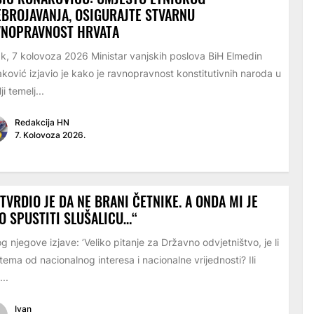
BROJAVANJA, OSIGURAJTE STVARNU
VNOPRAVNOST HRVATA
k, 7 kolovoza 2026 Ministar vanjskih poslova BiH Elmedin
ković izjavio je kako je ravnopravnost konstitutivnih naroda u
i temelj...
Redakcija HN
7. Kolovoza 2026.
TVRDIO JE DA NE BRANI ČETNIKE. A ONDA MI JE
O SPUSTITI SLUŠALICU…“
g njegove izjave: ’Veliko pitanje za Državno odvjetništvo, je li
tema od nacionalnog interesa i nacionalne vrijednosti? Ili
...
Ivan