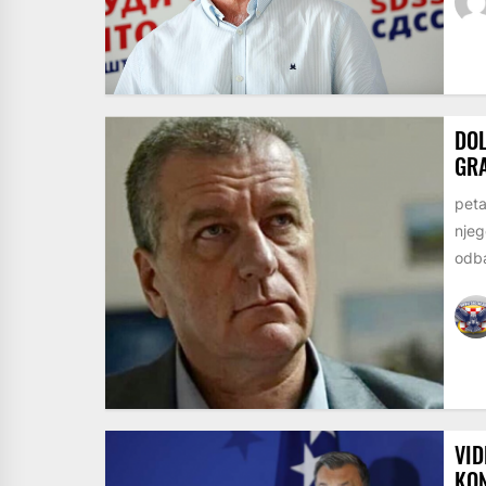
DOL
GR
peta
njeg
odba
VID
KON