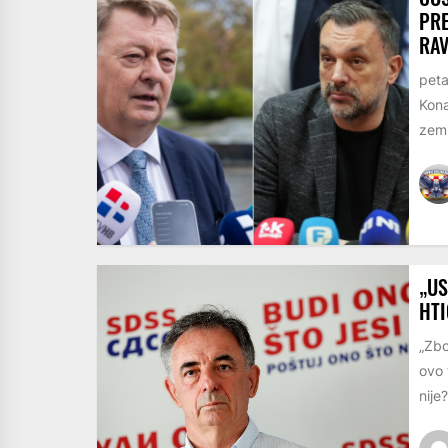
PRE
RA
peta
Kona
zemlj
„US
HTI
„Zbo
ovo 
nije?