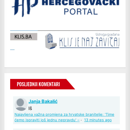
POSLJEDNJI KOMENTARI
Janja Bakalić
Iš
Najavljena važna promjena za hrvatske branitelje: 'Time
ćemo ispraviti još jednu nepravdu' –
·
13 minutes ago