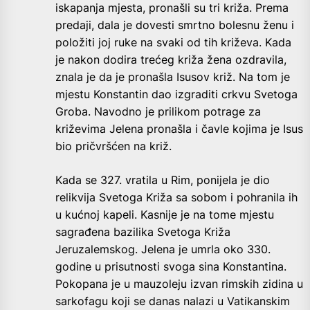
iskapanja mjesta, pronašli su tri križa. Prema
predaji, dala je dovesti smrtno bolesnu ženu i
položiti joj ruke na svaki od tih križeva. Kada
je nakon dodira trećeg križa žena ozdravila,
znala je da je pronašla Isusov križ. Na tom je
mjestu Konstantin dao izgraditi crkvu Svetoga
Groba. Navodno je prilikom potrage za
križevima Jelena pronašla i čavle kojima je Isus
bio pričvršćen na križ.
Kada se 327. vratila u Rim, ponijela je dio
relikvija Svetoga Križa sa sobom i pohranila ih
u kućnoj kapeli. Kasnije je na tome mjestu
sagrađena bazilika Svetoga Križa
Jeruzalemskog. Jelena je umrla oko 330.
godine u prisutnosti svoga sina Konstantina.
Pokopana je u mauzoleju izvan rimskih zidina u
sarkofagu koji se danas nalazi u Vatikanskim