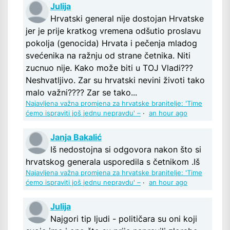
Julija
Hrvatski general nije dostojan Hrvatske
jer je prije kratkog vremena odšutio proslavu
pokolja (genocida) Hrvata i pečenja mladog
svećenika na ražnju od strane četnika. Niti
zucnuo nije. Kako može biti u TOJ Vladi???
Neshvatljivo. Zar su hrvatski nevini životi tako
malo važni???? Zar se tako...
Najavljena važna promjena za hrvatske branitelje: 'Time
ćemo ispraviti još jednu nepravdu' –
·
an hour ago
Janja Bakalić
Iš nedostojna si odgovora nakon što si
hrvatskog generala usporedila s četnikom .Iš
Najavljena važna promjena za hrvatske branitelje: 'Time
ćemo ispraviti još jednu nepravdu' –
·
an hour ago
Julija
Najgori tip ljudi - političara su oni koji