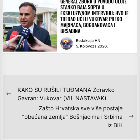
GENERAL ZBORA U POVODU OLUJE
STANKO BAJA SOPTA U
EKSKLUZIVNOM INTERVJUU: HVO JE
TREBAO UĆI U VUKOVAR PREKO
MARINACA, BOGDANOVACA I
BRŠADINA
Redakcija HN
5. Kolovoza 2026.
NAVIGACIJA
KAKO SU RUŠILI TUĐMANA Zdravko
OBJAVA
Previous
Gavran: Vukovar (VII. NASTAVAK)
post:
Zašto Hrvatska sve više postaje
“obećana zemlja” Bošnjacima i Srbima
Ne
iz BiH
po