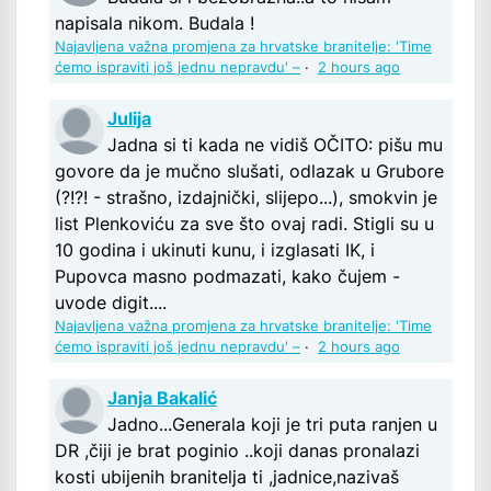
napisala nikom. Budala !
Najavljena važna promjena za hrvatske branitelje: 'Time
ćemo ispraviti još jednu nepravdu' –
·
2 hours ago
Julija
Jadna si ti kada ne vidiš OČITO: pišu mu
govore da je mučno slušati, odlazak u Grubore
(?!?! - strašno, izdajnički, slijepo...), smokvin je
list Plenkoviću za sve što ovaj radi. Stigli su u
10 godina i ukinuti kunu, i izglasati IK, i
Pupovca masno podmazati, kako čujem -
uvode digit....
Najavljena važna promjena za hrvatske branitelje: 'Time
ćemo ispraviti još jednu nepravdu' –
·
2 hours ago
Janja Bakalić
Jadno...Generala koji je tri puta ranjen u
DR ,čiji je brat poginio ..koji danas pronalazi
kosti ubijenih branitelja ti ,jadnice,nazivaš