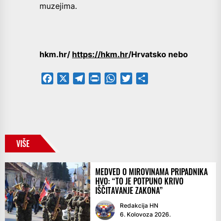
muzejima.
hkm.hr/
https://hkm.hr
/Hrvatsko nebo
Facebook
X
Telegram
PrintFriendly
WhatsApp
Twitter
Share
VIŠE
MEDVED O MIROVINAMA PRIPADNIKA
HVO: “TO JE POTPUNO KRIVO
IŠČITAVANJE ZAKONA”
Redakcija HN
6. Kolovoza 2026.