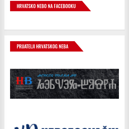
HRVATSKO NEBO NA FACEBOOKU
PRIJATELJI HRVATSKOG NEBA