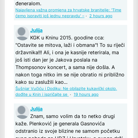
đeneralom.
Najavljena važna promjena za hrvatske branitelje: 'Time
ćemo ispraviti još jednu nepravdu' –
·
2 hours ago
Julija
KGK u Kninu 2015. goodine cca:
"Ostavite se mitova, laži i obmana"! To su riječi
državnika!!! Ali, i ona je kasnije reterirala, ma
još isti dan jer je Jakova poslala na
Thompsonov koncert, a sama nije došla. A
nakon toga nitko im se nije obratio ni približno
kako su zaslužili kao...
Šušnjar Vučiću i Dodiku: Ne obilazite kukavički okolo,
dođite u Knin i ispričajte se
·
19 hours ago
Julija
Znam, samo volim da to netko drugi
kaže. Plenković je generala Gasnovića
odstranio iz svoje blizine ne samom početku