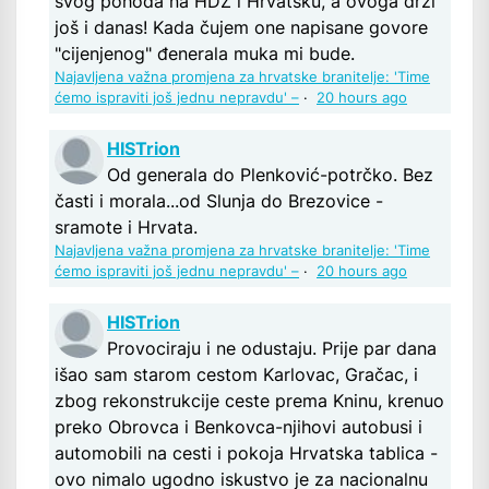
svog pohoda na HDZ i Hrvatsku, a ovoga drži
još i danas! Kada čujem one napisane govore
"cijenjenog" đenerala muka mi bude.
Najavljena važna promjena za hrvatske branitelje: 'Time
ćemo ispraviti još jednu nepravdu' –
·
20 hours ago
HISTrion
Od generala do Plenković-potrčko. Bez
časti i morala...od Slunja do Brezovice -
sramote i Hrvata.
Najavljena važna promjena za hrvatske branitelje: 'Time
ćemo ispraviti još jednu nepravdu' –
·
20 hours ago
HISTrion
Provociraju i ne odustaju. Prije par dana
išao sam starom cestom Karlovac, Gračac, i
zbog rekonstrukcije ceste prema Kninu, krenuo
preko Obrovca i Benkovca-njihovi autobusi i
automobili na cesti i pokoja Hrvatska tablica -
ovo nimalo ugodno iskustvo je za nacionalnu