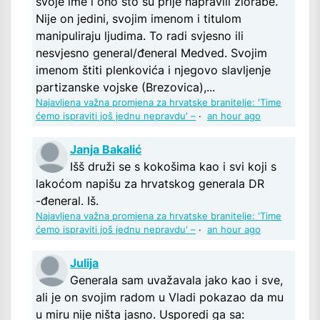
svoje ime i ono što su prije napravili zlorabe.
Nije on jedini, svojim imenom i titulom
manipuliraju ljudima. To radi svjesno ili
nesvjesno general/đeneral Medved. Svojim
imenom štiti plenkovića i njegovo slavljenje
partizanske vojske (Brezovica),...
Najavljena važna promjena za hrvatske branitelje: 'Time
ćemo ispraviti još jednu nepravdu' –
·
an hour ago
Janja Bakalić
Išš druži se s kokošima kao i svi koji s
lakoćom napišu za hrvatskog generala DR
-đeneral. Iš.
Najavljena važna promjena za hrvatske branitelje: 'Time
ćemo ispraviti još jednu nepravdu' –
·
an hour ago
Julija
Generala sam uvažavala jako kao i sve,
ali je on svojim radom u Vladi pokazao da mu
u miru nije ništa jasno. Usporedi ga sa: