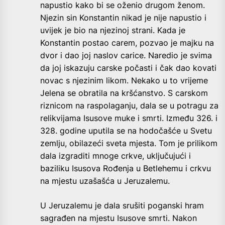
napustio kako bi se oženio drugom ženom.
Njezin sin Konstantin nikad je nije napustio i
uvijek je bio na njezinoj strani. Kada je
Konstantin postao carem, pozvao je majku na
dvor i dao joj naslov carice. Naredio je svima
da joj iskazuju carske počasti i čak dao kovati
novac s njezinim likom. Nekako u to vrijeme
Jelena se obratila na kršćanstvo. S carskom
riznicom na raspolaganju, dala se u potragu za
relikvijama Isusove muke i smrti. Između 326. i
328. godine uputila se na hodočašće u Svetu
zemlju, obilazeći sveta mjesta. Tom je prilikom
dala izgraditi mnoge crkve, uključujući i
baziliku Isusova Rođenja u Betlehemu i crkvu
na mjestu uzašašća u Jeruzalemu.
U Jeruzalemu je dala srušiti poganski hram
sagrađen na mjestu Isusove smrti. Nakon