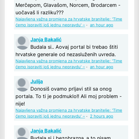
Merčepom, Glavašom, Norcem, Brodarcem -
uočavaš li razliku???
Najavljena važna promjena za hrvatske branitelje: 'Time
ćemo ispraviti još jednu nepravdu' –
·
an hour ago
Janja Bakalić
Budala si.. Aovaj portal bi trebao štiti
hrvatske generale od nezasluženih uvreda.
Najavljena važna promjena za hrvatske branitelje: 'Time
ćemo ispraviti još jednu nepravdu' –
·
an hour ago
Julija
Donosiš ovamo prljavi stil sa onog
portala. To ti je podmuklo!! Ali moj problem -
nije!
Najavljena važna promjena za hrvatske branitelje: 'Time
ćemo ispraviti još jednu nepravdu' –
·
2 hours ago
Janja Bakalić
Budala si i bezobrazna..a to nisam