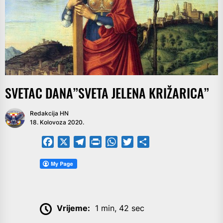
SVETAC DANA”SVETA JELENA KRIŽARICA”
Redakcija HN
18. Kolovoza 2020.
Facebook
X
Telegram
PrintFriendly
WhatsApp
Twitter
Share
Vrijeme:
1 min, 42 sec