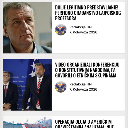
DOLJE LEGITIMNO PREDSTAVLJANJE!
PERFIDNO GRAĐANSTVO LAJPCIŠKOG
PROFESORA
Redakcija HN
7. Kolovoza 2026.
VIDEO ORGANIZIRALI KONFERENCIJU
O KONSTITUTIVNIM NARODIMA, PA
GOVORILI O ETNIČKIM SKUPINAMA
Redakcija HN
7. Kolovoza 2026.
OPERACIJA OLUJA U AMERIČKIM
OBAVJEŠTAJNIM ANALIZAMA: NIJE