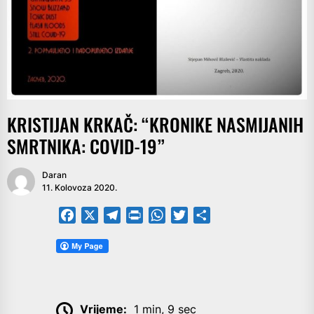
KRISTIJAN KRKAČ: “KRONIKE NASMIJANIH
SMRTNIKA: COVID-19”
Daran
11. Kolovoza 2020.
Facebook
X
Telegram
PrintFriendly
WhatsApp
Twitter
Share
Vrijeme:
1 min, 9 sec