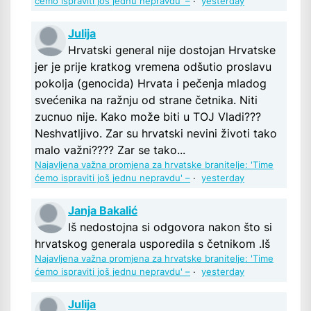
ćemo ispraviti još jednu nepravdu' –
·
yesterday
Julija
Hrvatski general nije dostojan Hrvatske
jer je prije kratkog vremena odšutio proslavu
pokolja (genocida) Hrvata i pečenja mladog
svećenika na ražnju od strane četnika. Niti
zucnuo nije. Kako može biti u TOJ Vladi???
Neshvatljivo. Zar su hrvatski nevini životi tako
malo važni???? Zar se tako...
Najavljena važna promjena za hrvatske branitelje: 'Time
ćemo ispraviti još jednu nepravdu' –
·
yesterday
Janja Bakalić
Iš nedostojna si odgovora nakon što si
hrvatskog generala usporedila s četnikom .Iš
Najavljena važna promjena za hrvatske branitelje: 'Time
ćemo ispraviti još jednu nepravdu' –
·
yesterday
Julija