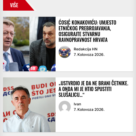
VIŠE
ĆOSIĆ KONAKOVIĆU: UMJESTO
ETNIČKOG PREBROJAVANJA,
OSIGURAJTE STVARNU
RAVNOPRAVNOST HRVATA
Redakcija HN
7. Kolovoza 2026.
„USTVRDIO JE DA NE BRANI ČETNIKE.
A ONDA MI JE HTIO SPUSTITI
SLUŠALICU…“
Ivan
7. Kolovoza 2026.