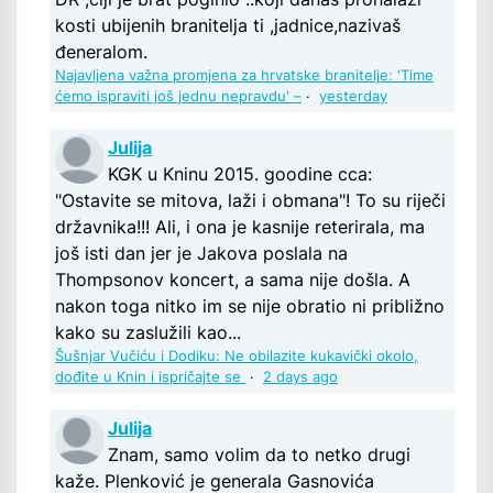
kosti ubijenih branitelja ti ,jadnice,nazivaš
đeneralom.
Najavljena važna promjena za hrvatske branitelje: 'Time
ćemo ispraviti još jednu nepravdu' –
·
yesterday
Julija
KGK u Kninu 2015. goodine cca:
"Ostavite se mitova, laži i obmana"! To su riječi
državnika!!! Ali, i ona je kasnije reterirala, ma
još isti dan jer je Jakova poslala na
Thompsonov koncert, a sama nije došla. A
nakon toga nitko im se nije obratio ni približno
kako su zaslužili kao...
Šušnjar Vučiću i Dodiku: Ne obilazite kukavički okolo,
dođite u Knin i ispričajte se
·
2 days ago
Julija
Znam, samo volim da to netko drugi
kaže. Plenković je generala Gasnovića