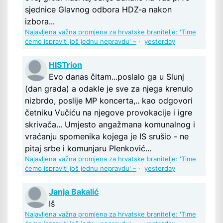
sjednice Glavnog odbora HDZ-a nakon
izbora...
Najavljena važna promjena za hrvatske branitelje: 'Time
ćemo ispraviti još jednu nepravdu' –
·
yesterday
HISTrion
Evo danas čitam...poslalo ga u Slunj
(dan grada) a odakle je sve za njega krenulo
nizbrdo, poslije MP koncerta,.. kao odgovori
četniku Vučiću na njegove provokacije i igre
skrivača... Umjesto angažmana komunalnog i
vraćanju spomenika kojega je IS srušio - ne
pitaj srbe i komunjaru Plenković...
Najavljena važna promjena za hrvatske branitelje: 'Time
ćemo ispraviti još jednu nepravdu' –
·
yesterday
Janja Bakalić
Iš
Najavljena važna promjena za hrvatske branitelje: 'Time