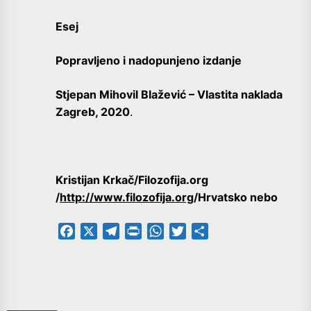
Esej
Popravljeno i nadopunjeno izdanje
Stjepan Mihovil Blažević – Vlastita naklada
Zagreb, 2020
.
Kristijan Krkač/Filozofija.org
/
http://www.filozofija.org
/Hrvatsko nebo
Facebook
X
Telegram
PrintFriendly
WhatsApp
Twitter
Share