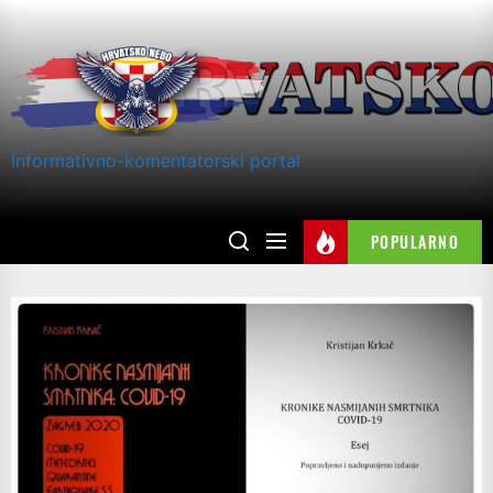
Skip
to
the
content
Informativno-komentatorski portal
POPULARNO