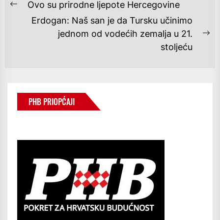
NAVIGACIJA
Ovo su prirodne ljepote Hercegovine
Previous
OBJAVA
Erdogan: Naš san je da Tursku učinimo
post:
jednom od vodećih zemalja u 21.
Ne
stoljeću
po
PHB PRIOPĆAJI