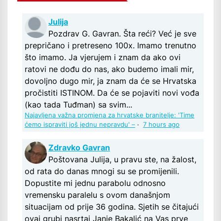
Julija
Pozdrav G. Gavran. Šta reći? Već je sve
prepričano i pretreseno 100x. Imamo trenutno
što imamo. Ja vjerujem i znam da ako ovi
ratovi ne dođu do nas, ako budemo imali mir,
dovoljno dugo mir, ja znam da će se Hrvatska
pročistiti ISTINOM. Da će se pojaviti novi vođa
(kao tada Tuđman) sa svim...
Najavljena važna promjena za hrvatske branitelje: 'Time
ćemo ispraviti još jednu nepravdu' –
·
7 hours ago
Zdravko Gavran
Poštovana Julija, u pravu ste, na žalost,
od rata do danas mnogi su se promijenili.
Dopustite mi jednu parabolu odnosno
vremensku paralelu s ovom današnjom
situacijam od prije 36 godina. Sjetih se čitajući
ovaj grubi nasrtaj Janje Bakalić na Vas prve