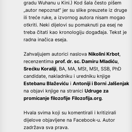
gradu Wuhanu u Kini.) Kod šala često pišem
„autor nepoznat“ jer su slike preuzete iz druge
ili treće ruke, a izvornog autora nisam mogao
otkriti. Neki dijelovi su pomaknuti pa esej ne
treba čitati kao kronologiju događaja. Tekst je
radna inačica eseja.
Zahvaljujem autorici naslova
Nikolini Krbot
,
recenzentima
prof. dr. sc. Damiru Mladiću
,
Srećku Koraliji
, BA, MA, MSt, MSt, SSB, PhD
candidate, nakladniku i uredniku knjige
Estebanu Blaževiću
i
Antoniji i Borni Jalšenjak
na objavi knjige na stranici
Udruge za
promicanje filozofije
Filozofija.org
.
Hvala svima koji su komentirali i kritizirali
dijelove objavljene na Facebook-u. Autor
zadržava sva prava.