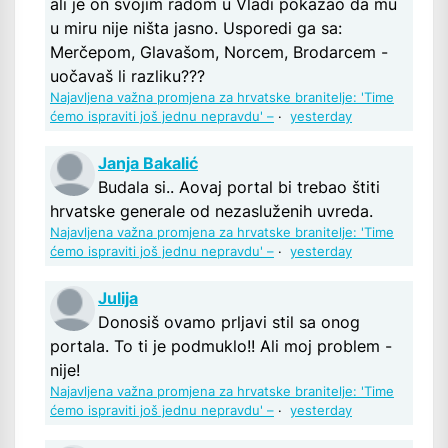
ali je on svojim radom u Vladi pokazao da mu
u miru nije ništa jasno. Usporedi ga sa:
Merčepom, Glavašom, Norcem, Brodarcem -
uočavaš li razliku???
Najavljena važna promjena za hrvatske branitelje: 'Time
ćemo ispraviti još jednu nepravdu' –
·
yesterday
Janja Bakalić
Budala si.. Aovaj portal bi trebao štiti
hrvatske generale od nezasluženih uvreda.
Najavljena važna promjena za hrvatske branitelje: 'Time
ćemo ispraviti još jednu nepravdu' –
·
yesterday
Julija
Donosiš ovamo prljavi stil sa onog
portala. To ti je podmuklo!! Ali moj problem -
nije!
Najavljena važna promjena za hrvatske branitelje: 'Time
ćemo ispraviti još jednu nepravdu' –
·
yesterday