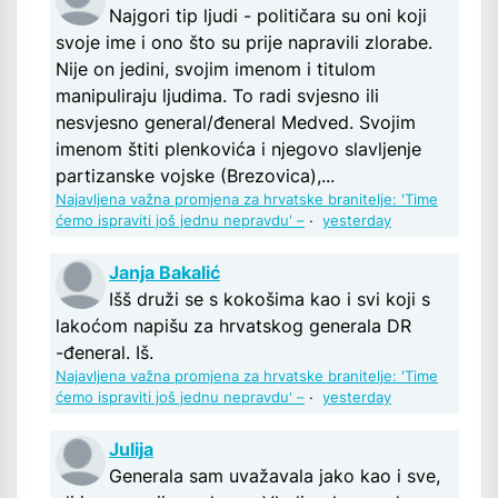
Najgori tip ljudi - političara su oni koji
svoje ime i ono što su prije napravili zlorabe.
Nije on jedini, svojim imenom i titulom
manipuliraju ljudima. To radi svjesno ili
nesvjesno general/đeneral Medved. Svojim
imenom štiti plenkovića i njegovo slavljenje
partizanske vojske (Brezovica),...
Najavljena važna promjena za hrvatske branitelje: 'Time
ćemo ispraviti još jednu nepravdu' –
·
yesterday
Janja Bakalić
Išš druži se s kokošima kao i svi koji s
lakoćom napišu za hrvatskog generala DR
-đeneral. Iš.
Najavljena važna promjena za hrvatske branitelje: 'Time
ćemo ispraviti još jednu nepravdu' –
·
yesterday
Julija
Generala sam uvažavala jako kao i sve,