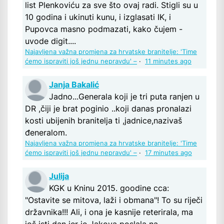
list Plenkoviću za sve što ovaj radi. Stigli su u
10 godina i ukinuti kunu, i izglasati IK, i
Pupovca masno podmazati, kako čujem -
uvode digit....
Najavljena važna promjena za hrvatske branitelje: 'Time
ćemo ispraviti još jednu nepravdu' –
·
11 minutes ago
Janja Bakalić
Jadno...Generala koji je tri puta ranjen u
DR ,čiji je brat poginio ..koji danas pronalazi
kosti ubijenih branitelja ti ,jadnice,nazivaš
đeneralom.
Najavljena važna promjena za hrvatske branitelje: 'Time
ćemo ispraviti još jednu nepravdu' –
·
17 minutes ago
Julija
KGK u Kninu 2015. goodine cca:
"Ostavite se mitova, laži i obmana"! To su riječi
državnika!!! Ali, i ona je kasnije reterirala, ma