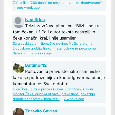
Zašto film “260 dana” ne smije u hrvatske kinodvorane?
·
one week ago
Ivan Brkic
Tekst završava pitanjem: “Bliži li se kraj
tom čekanju”? Pa i autor teksta nestrpljivo
čeka konačni kraj, i nije usamljen.
Sarajevski safari Njemačke novine: Vučić je bio na
židovskom groblju tijekom rata, odakle je pucano na
Sarajevo
·
2 weeks ago
Baltimor12
Poštovani u pravu ste, iako sam mislio
kako se podrazumijeva kao odgovor na pitanje
komentatorice. Svako dobro
Ivica Šola: Sudski proces Glavašu montiran, ključni
monter Šeks, duboka država i pravosuđe „pokazuju
duboki antihrvatski karakter“
·
2 weeks ago
Zdravko Gavran