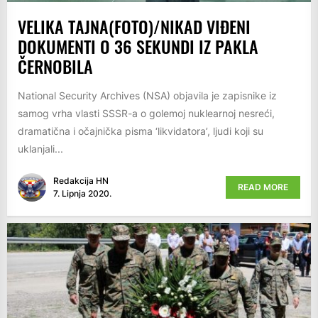
VELIKA TAJNA(FOTO)/NIKAD VIĐENI
DOKUMENTI O 36 SEKUNDI IZ PAKLA
ČERNOBILA
National Security Archives (NSA) objavila je zapisnike iz
samog vrha vlasti SSSR-a o golemoj nuklearnoj nesreći,
dramatična i očajnička pisma ‘likvidatora’, ljudi koji su
uklanjali...
Redakcija HN
READ MORE
7. Lipnja 2020.