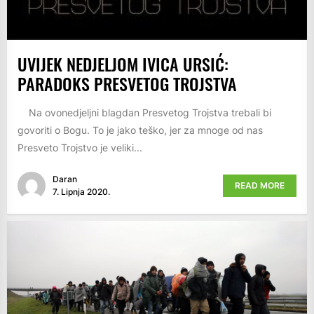
UVIJEK NEDJELJOM IVICA URSIĆ:
PARADOKS PRESVETOG TROJSTVA
Na ovonedjeljni blagdan Presvetog Trojstva trebali bi
govoriti o Bogu. To je jako teško, jer za mnoge od nas
Presveto Trojstvo je veliki...
Daran
READ MORE
7. Lipnja 2020.