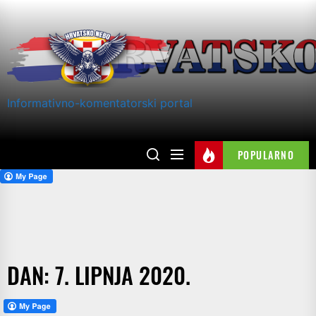
Skip
to
the
content
Informativno-komentatorski portal
POPULARNO
DAN:
7. LIPNJA 2020.