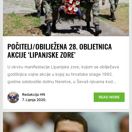
POČITELJ/OBILJEŽENA 28. OBLJETNICA
AKCIJE ‘LIPANJSKE ZORE’
U okviru manifestacije Lipanjske zore, kojom se obilježava
godišnjica vojne akcije u kojoj su hrvatske snage 1992.
godine oslobodile dolinu Neretve, u Ševaš njivama kod...
Redakcija HN
READ MORE
7. Lipnja 2020.