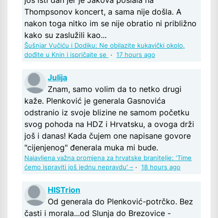
još isti dan jer je Jakova poslala na
Thompsonov koncert, a sama nije došla. A
nakon toga nitko im se nije obratio ni približno
kako su zaslužili kao...
Šušnjar Vučiću i Dodiku: Ne obilazite kukavički okolo,
dođite u Knin i ispričajte se
·
17 hours ago
Julija
Znam, samo volim da to netko drugi
kaže. Plenković je generala Gasnovića
odstranio iz svoje blizine ne samom početku
svog pohoda na HDZ i Hrvatsku, a ovoga drži
još i danas! Kada čujem one napisane govore
"cijenjenog" đenerala muka mi bude.
Najavljena važna promjena za hrvatske branitelje: 'Time
ćemo ispraviti još jednu nepravdu' –
·
18 hours ago
HISTrion
Od generala do Plenković-potrčko. Bez
časti i morala...od Slunja do Brezovice -