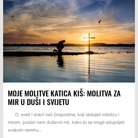
MOJE MOLITVE KATICA KIŠ: MOLITVA ZA
MIR U DUŠI I SVIJETU
O, sveti i dobri naš Gospodine, koji obiluješ milošću i
mirom, podari nam duševni mir, kako bi se mogli oduprijeti
svakom nemiru...