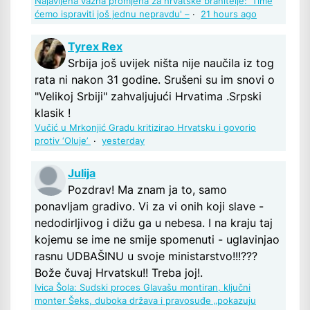
Najavljena važna promjena za hrvatske branitelje: 'Time
ćemo ispraviti još jednu nepravdu' –
·
21 hours ago
Tyrex Rex
Srbija još uvijek ništa nije naučila iz tog
rata ni nakon 31 godine. Srušeni su im snovi o
"Velikoj Srbiji" zahvaljujući Hrvatima .Srpski
klasik !
Vučić u Mrkonjić Gradu kritizirao Hrvatsku i govorio
protiv ‘Oluje’
·
yesterday
Julija
Pozdrav! Ma znam ja to, samo
ponavljam gradivo. Vi za vi onih koji slave -
nedodirljivog i dižu ga u nebesa. I na kraju taj
kojemu se ime ne smije spomenuti - uglavinjao
rasnu UDBAŠINU u svoje ministarstvo!!!???
Bože čuvaj Hrvatsku!! Treba joj!.
Ivica Šola: Sudski proces Glavašu montiran, ključni
monter Šeks, duboka država i pravosuđe „pokazuju