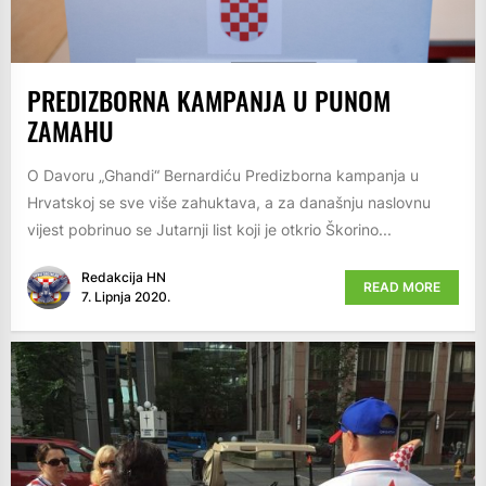
PREDIZBORNA KAMPANJA U PUNOM
ZAMAHU
O Davoru „Ghandi“ Bernardiću Predizborna kampanja u
Hrvatskoj se sve više zahuktava, a za današnju naslovnu
vijest pobrinuo se Jutarnji list koji je otkrio Škorino...
Redakcija HN
READ MORE
7. Lipnja 2020.