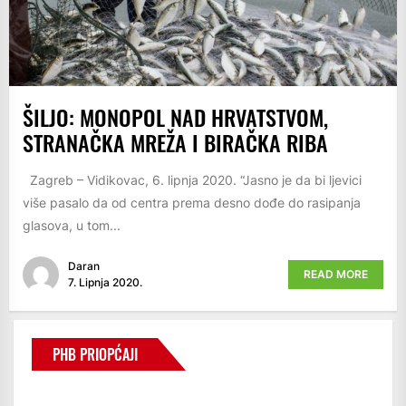
ŠILJO: MONOPOL NAD HRVATSTVOM,
STRANAČKA MREŽA I BIRAČKA RIBA
Zagreb – Vidikovac, 6. lipnja 2020. “Jasno je da bi ljevici
više pasalo da od centra prema desno dođe do rasipanja
glasova, u tom...
Daran
READ MORE
7. Lipnja 2020.
PHB PRIOPĆAJI