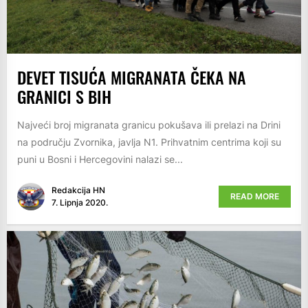
DEVET TISUĆA MIGRANATA ČEKA NA
GRANICI S BIH
Najveći broj migranata granicu pokušava ili prelazi na Drini
na području Zvornika, javlja N1. Prihvatnim centrima koji su
puni u Bosni i Hercegovini nalazi se...
Redakcija HN
READ MORE
7. Lipnja 2020.