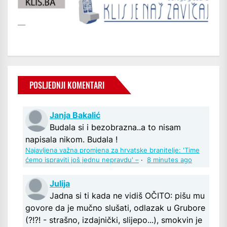
POSLJEDNJI KOMENTARI
Janja Bakalić
Budala si i bezobrazna..a to nisam
napisala nikom. Budala !
Najavljena važna promjena za hrvatske branitelje: 'Time
ćemo ispraviti još jednu nepravdu' –
·
8 minutes ago
Julija
Jadna si ti kada ne vidiš OČITO: pišu mu
govore da je mučno slušati, odlazak u Grubore
(?!?! - strašno, izdajnički, slijepo...), smokvin je