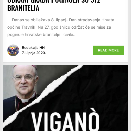
BRANITELJA
Danas se obilježava 8. lipanj- Dan stradavanja Hrvata
općine Travnik. Na 27. godišnjicu održat će se mise za
poginule hrvatske branitelje i civile...
Redakcija HN
READ MORE
7. Lipnja 2020.