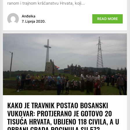
ranom i trajnom kršćanstvu Hrvata, koji...
Anđelka
READ MORE
7. Lipnja 2020.
KAKO JE TRAVNIK POSTAO BOSANSKI
VUKOVAR: PROTJERANO JE GOTOVO 20
TISUĆA HRVATA, UBIJENO 118 CIVILA, A U
OBRANI GRADA POGINULA SU 572