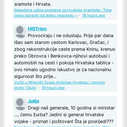
sramote i Hrvata.
Najavljena važna promjena za hrvatske branitelje: 'Time
ćemo ispraviti još jednu nepravdu' –
·
18 hours ago
HISTrion
Provociraju i ne odustaju. Prije par dana
išao sam starom cestom Karlovac, Gračac, i
zbog rekonstrukcije ceste prema Kninu, krenuo
preko Obrovca i Benkovca-njihovi autobusi i
automobili na cesti i pokoja Hrvatska tablica -
ovo nimalo ugodno iskustvo je za nacionalnu
sigurnost što prije...
Vučić u Mrkonjić Gradu kritizirao Hrvatsku i govorio
protiv ‘Oluje’
·
19 hours ago
Julija
Dragi naš generale, 10 godina si ministar
..., ćemu žurba? Jedini si general hrvatske
vojske - priznat i poštovan! Šta je posrijedi???