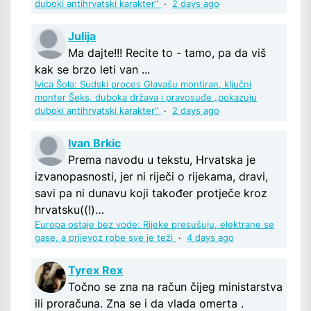
duboki antihrvatski karakter“
·
2 days ago
Julija
Ma dajte!!! Recite to - tamo, pa da viš
kak se brzo leti van ...
Ivica Šola: Sudski proces Glavašu montiran, ključni
monter Šeks, duboka država i pravosuđe „pokazuju
duboki antihrvatski karakter“
·
2 days ago
Ivan Brkic
Prema navodu u tekstu, Hrvatska je
izvanopasnosti, jer ni riječi o rijekama, dravi,
savi pa ni dunavu koji također protječe kroz
hrvatsku((!)…
Europa ostaje bez vode: Rijeke presušuju, elektrane se
gase, a prijevoz robe sve je teži
·
4 days ago
Tyrex Rex
Točno se zna na račun čijeg ministarstva
ili proračuna. Zna se i da vlada omerta .