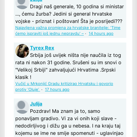
Dragi naš generale, 10 godina si ministar
..., ćemu žurba? Jedini si general hrvatske
vojske - priznat i poštovan! Šta je posrijedi???
Najavljena važna promjena za hrvatske branitelje: 'Time
ćemo ispraviti još jednu nepravdu' –
·
14 hours ago
Tyrex Rex
Srbija još uvijek ništa nije naučila iz tog
rata ni nakon 31 godine. Srušeni su im snovi o
"Velikoj Srbiji" zahvaljujući Hrvatima .Srpski
klasik !
Vučić u Mrkonjić Gradu kritizirao Hrvatsku i govorio
protiv ‘Oluje’
·
17 hours ago
Julija
Pozdrav! Ma znam ja to, samo
ponavljam gradivo. Vi za vi onih koji slave -
nedodirljivog i dižu ga u nebesa. I na kraju taj
kojemu se ime ne smije spomenuti - uglavinjao