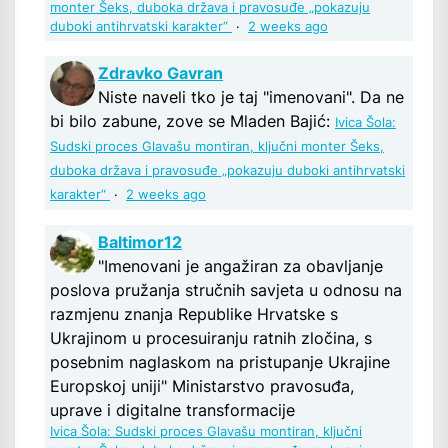
monter Šeks, duboka država i pravosuđe „pokazuju
duboki antihrvatski karakter“
·
2 weeks ago
Zdravko Gavran
Niste naveli tko je taj "imenovani". Da ne
bi bilo zabune, zove se Mladen Bajić:
Ivica Šola:
Sudski proces Glavašu montiran, ključni monter Šeks,
duboka država i pravosuđe „pokazuju duboki antihrvatski
karakter“
·
2 weeks ago
Baltimor12
"Imenovani je angažiran za obavljanje
poslova pružanja stručnih savjeta u odnosu na
razmjenu znanja Republike Hrvatske s
Ukrajinom u procesuiranju ratnih zločina, s
posebnim naglaskom na pristupanje Ukrajine
Europskoj uniji" Ministarstvo pravosuđa,
uprave i digitalne transformacije
Ivica Šola: Sudski proces Glavašu montiran, ključni