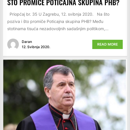
ŠTO PROMIČE POTICAJNA SKUPINA PHB?
Priopćaj br. 35 U Zagrebu, 12. svibnja 2020. Na što
poziva i što promiče Poticajna skupina PHB? Među
stotinama tisuća nezadovoljnih sadašnjim politikom,...
Daran
READ MORE
12. Svibnja 2020.