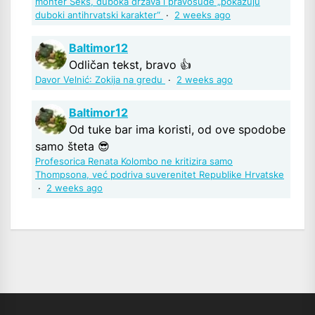
monter Šeks, duboka država i pravosuđe „pokazuju
duboki antihrvatski karakter“
·
2 weeks ago
Baltimor12
Odličan tekst, bravo 👍
Davor Velnić: Zokija na gredu
·
2 weeks ago
Baltimor12
Od tuke bar ima koristi, od ove spodobe
samo šteta 😎
Profesorica Renata Kolombo ne kritizira samo
Thompsona, već podriva suverenitet Republike Hrvatske
·
2 weeks ago