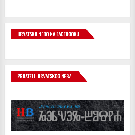
HRVATSKO NEBO NA FACEBOOKU
PRIJATELJI HRVATSKOG NEBA