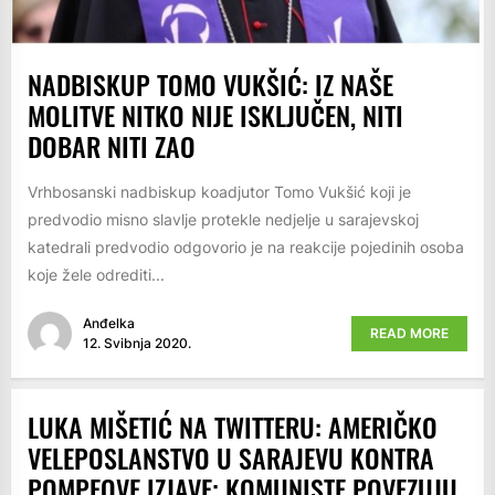
NADBISKUP TOMO VUKŠIĆ: IZ NAŠE
MOLITVE NITKO NIJE ISKLJUČEN, NITI
DOBAR NITI ZAO
Vrhbosanski nadbiskup koadjutor Tomo Vukšić koji je
predvodio misno slavlje protekle nedjelje u sarajevskoj
katedrali predvodio odgovorio je na reakcije pojedinih osoba
koje žele odrediti...
Anđelka
READ MORE
12. Svibnja 2020.
LUKA MIŠETIĆ NA TWITTERU: AMERIČKO
VELEPOSLANSTVO U SARAJEVU KONTRA
POMPEOVE IZJAVE; KOMUNISTE POVEZUJU