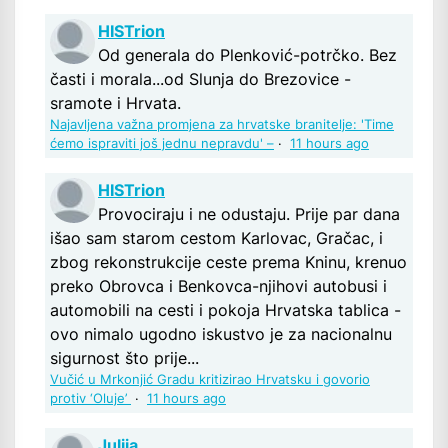
HISTrion
Od generala do Plenković-potrčko. Bez
časti i morala...od Slunja do Brezovice -
sramote i Hrvata.
Najavljena važna promjena za hrvatske branitelje: 'Time
ćemo ispraviti još jednu nepravdu' –
·
11 hours ago
HISTrion
Provociraju i ne odustaju. Prije par dana
išao sam starom cestom Karlovac, Gračac, i
zbog rekonstrukcije ceste prema Kninu, krenuo
preko Obrovca i Benkovca-njihovi autobusi i
automobili na cesti i pokoja Hrvatska tablica -
ovo nimalo ugodno iskustvo je za nacionalnu
sigurnost što prije...
Vučić u Mrkonjić Gradu kritizirao Hrvatsku i govorio
protiv ‘Oluje’
·
11 hours ago
Julija