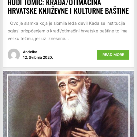
RUDI TOMIĆ: KRAĐA/OTIMAČINA
HRVATSKE KNJIŽEVNE I KULTURNE BAŠTINE
Ovo je slamka koja je slomila leđa devi! Kada se institucija
oglasi priopćenjem o krađi/otimačini hrvatske baštine to ima
veliku težinu, jer uz iznesene...
Anđelka
READ MORE
12. Svibnja 2020.