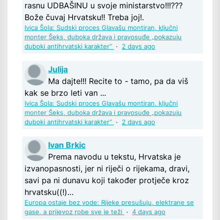
rasnu UDBAŠINU u svoje ministarstvo!!!???
Bože čuvaj Hrvatsku!! Treba joj!.
Ivica Šola: Sudski proces Glavašu montiran, ključni
monter Šeks, duboka država i pravosuđe „pokazuju
duboki antihrvatski karakter“
·
2 days ago
Julija
Ma dajte!!! Recite to - tamo, pa da viš
kak se brzo leti van ...
Ivica Šola: Sudski proces Glavašu montiran, ključni
monter Šeks, duboka država i pravosuđe „pokazuju
duboki antihrvatski karakter“
·
2 days ago
Ivan Brkic
Prema navodu u tekstu, Hrvatska je
izvanopasnosti, jer ni riječi o rijekama, dravi,
savi pa ni dunavu koji također protječe kroz
hrvatsku((!)…
Europa ostaje bez vode: Rijeke presušuju, elektrane se
gase, a prijevoz robe sve je teži
·
4 days ago