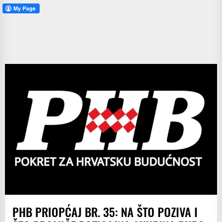
PHB PRIOPĆAJ BR. 35: NA ŠTO POZIVA I