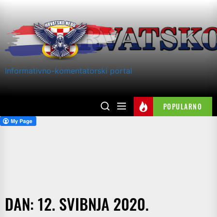
Skip
to
the
content
Informativno-komentatorski portal
POPULARNO
DAN:
12. SVIBNJA 2020.