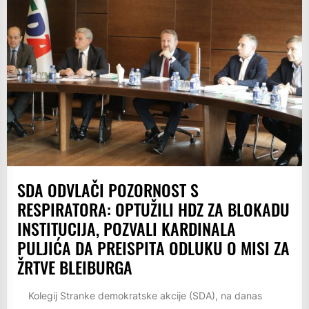
SDA ODVLAČI POZORNOST S
RESPIRATORA: OPTUŽILI HDZ ZA BLOKADU
INSTITUCIJA, POZVALI KARDINALA
PULJIĆA DA PREISPITA ODLUKU O MISI ZA
ŽRTVE BLEIBURGA
Kolegij Stranke demokratske akcije (SDA), na danas