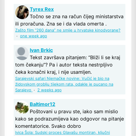
Tyrex Rex
Točno se zna na račun čijeg ministarstva
ili proračuna. Zna se i da vlada omerta .
Zašto film “260 dana” ne smije u hrvatske kinodvorane?
·
one week ago
Ivan Brkic
Tekst završava pitanjem: “Bliži li se kraj
tom čekanju”? Pa i autor teksta nestrpljivo
čeka konačni kraj, i nije usamljen.
Sarajevski safari Njemačke novine: Vučić je bio na
židovskom groblju tijekom rata, odakle je pucano na
Sarajevo
·
2 weeks ago
Baltimor12
Poštovani u pravu ste, iako sam mislio
kako se podrazumijeva kao odgovor na pitanje
komentatorice. Svako dobro
Ivica Šola: Sudski proces Glavašu montiran, ključni