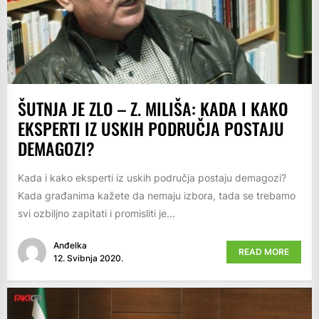
ŠUTNJA JE ZLO – Z. MILIŠA: KADA I KAKO
EKSPERTI IZ USKIH PODRUČJA POSTAJU
DEMAGOZI?
Kada i kako eksperti iz uskih područja postaju demagozi?
Kada građanima kažete da nemaju izbora, tada se trebamo
svi ozbiljno zapitati i promisliti je...
Anđelka
READ MORE
12. Svibnja 2020.