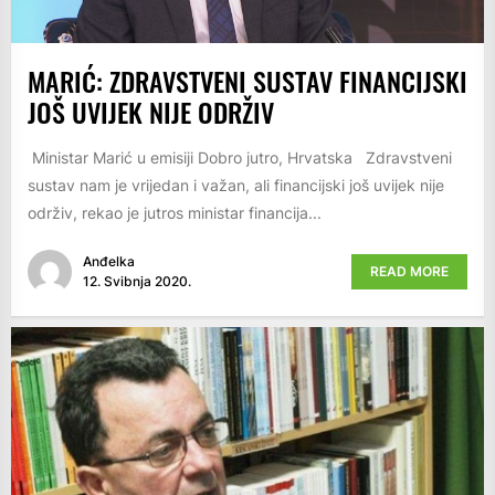
MARIĆ: ZDRAVSTVENI SUSTAV FINANCIJSKI
JOŠ UVIJEK NIJE ODRŽIV
Ministar Marić u emisiji Dobro jutro, Hrvatska Zdravstveni
sustav nam je vrijedan i važan, ali financijski još uvijek nije
održiv, rekao je jutros ministar financija...
Anđelka
READ MORE
12. Svibnja 2020.