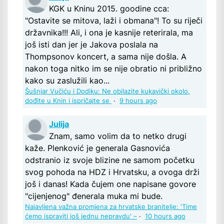
KGK u Kninu 2015. goodine cca:
"Ostavite se mitova, laži i obmana"! To su riječi
državnika!!! Ali, i ona je kasnije reterirala, ma
još isti dan jer je Jakova poslala na
Thompsonov koncert, a sama nije došla. A
nakon toga nitko im se nije obratio ni približno
kako su zaslužili kao...
Šušnjar Vučiću i Dodiku: Ne obilazite kukavički okolo,
dođite u Knin i ispričajte se
·
9 hours ago
Julija
Znam, samo volim da to netko drugi
kaže. Plenković je generala Gasnovića
odstranio iz svoje blizine ne samom početku
svog pohoda na HDZ i Hrvatsku, a ovoga drži
još i danas! Kada čujem one napisane govore
"cijenjenog" đenerala muka mi bude.
Najavljena važna promjena za hrvatske branitelje: 'Time
ćemo ispraviti još jednu nepravdu' –
·
10 hours ago