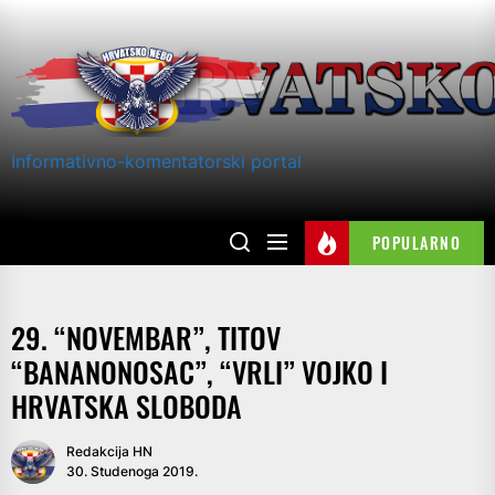
Skip
to
the
content
Informativno-komentatorski portal
POPULARNO
29. “NOVEMBAR”, TITOV
“BANANONOSAC”, “VRLI” VOJKO I
HRVATSKA SLOBODA
Redakcija HN
30. Studenoga 2019.