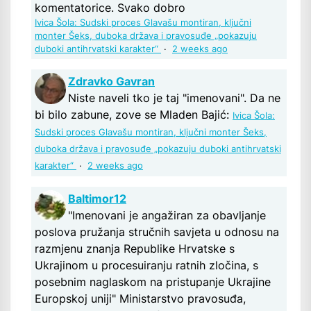
komentatorice. Svako dobro
Ivica Šola: Sudski proces Glavašu montiran, ključni
monter Šeks, duboka država i pravosuđe „pokazuju
duboki antihrvatski karakter“
·
2 weeks ago
Zdravko Gavran
Niste naveli tko je taj "imenovani". Da ne
bi bilo zabune, zove se Mladen Bajić:
Ivica Šola:
Sudski proces Glavašu montiran, ključni monter Šeks,
duboka država i pravosuđe „pokazuju duboki antihrvatski
karakter“
·
2 weeks ago
Baltimor12
"Imenovani je angažiran za obavljanje
poslova pružanja stručnih savjeta u odnosu na
razmjenu znanja Republike Hrvatske s
Ukrajinom u procesuiranju ratnih zločina, s
posebnim naglaskom na pristupanje Ukrajine
Europskoj uniji" Ministarstvo pravosuđa,