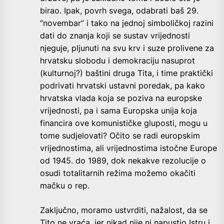
birao. Ipak, povrh svega, odabrati baš 29.
“novembar” i tako na jednoj simboličkoj razini
dati do znanja koji se sustav vrijednosti
njeguje, pljunuti na svu krv i suze prolivene za
hrvatsku slobodu i demokraciju nasuprot
(kulturnoj?) baštini druga Tita, i time praktički
podrivati hrvatski ustavni poredak, pa kako
hrvatska vlada koja se poziva na europske
vrijednosti, pa i sama Europska unija koja
financira ove komunističke gluposti, mogu u
tome sudjelovati? Očito se radi europskim
vrijednostima, ali vrijednostima istočne Europe
od 1945. do 1989, dok nekakve rezolucije o
osudi totalitarnih režima možemo okačiti
mačku o rep.
Zaključno, moramo ustvrditi, nažalost, da se
Tito ne vraća, jer nikad nije ni napustio Istru i