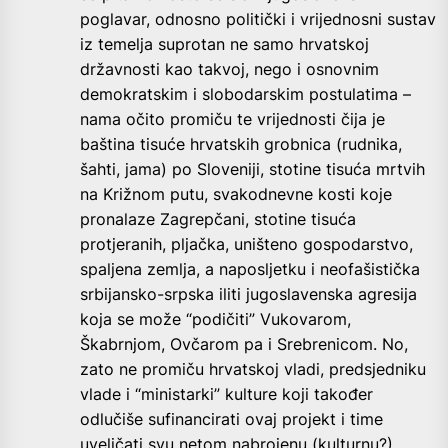
poglavar, odnosno politički i vrijednosni sustav
iz temelja suprotan ne samo hrvatskoj
državnosti kao takvoj, nego i osnovnim
demokratskim i slobodarskim postulatima –
nama očito promiču te vrijednosti čija je
baština tisuće hrvatskih grobnica (rudnika,
šahti, jama) po Sloveniji, stotine tisuća mrtvih
na Križnom putu, svakodnevne kosti koje
pronalaze Zagrepčani, stotine tisuća
protjeranih, pljačka, uništeno gospodarstvo,
spaljena zemlja, a naposljetku i neofašistička
srbijansko-srpska iliti jugoslavenska agresija
koja se može “podičiti” Vukovarom,
Škabrnjom, Ovčarom pa i Srebrenicom. No,
zato ne promiču hrvatskoj vladi, predsjedniku
vlade i “ministarki” kulture koji također
odlučiše sufinancirati ovaj projekt i time
uveličati svu netom nabrojenu (kulturnu?)