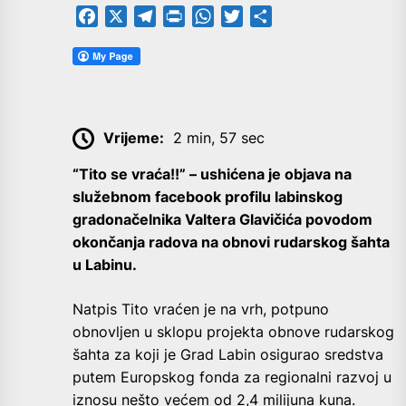
Facebook
X
Telegram
PrintFriendly
WhatsApp
Twitter
Share
Vrijeme:
2 min, 57 sec
“Tito se vraća!!” – ushićena je objava na
služebnom facebook profilu labinskog
gradonačelnika Valtera Glavičića povodom
okončanja radova na obnovi rudarskog šahta
u Labinu.
Natpis Tito vraćen je na vrh, potpuno
obnovljen u sklopu projekta obnove rudarskog
šahta za koji je Grad Labin osigurao sredstva
putem Europskog fonda za regionalni razvoj u
iznosu nešto većem od 2,4 milijuna kuna.