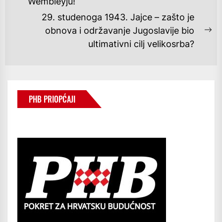
Wembleyju!
post:
29. studenoga 1943. Jajce – zašto je
obnova i održavanje Jugoslavije bio
Ne
ultimativni cilj velikosrba?
po
PHB PRIOPĆAJI