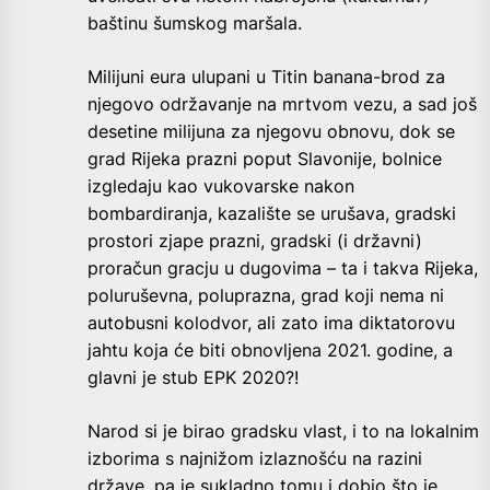
baštinu šumskog maršala.
Milijuni eura ulupani u Titin banana-brod za
njegovo održavanje na mrtvom vezu, a sad još
desetine milijuna za njegovu obnovu, dok se
grad Rijeka prazni poput Slavonije, bolnice
izgledaju kao vukovarske nakon
bombardiranja, kazalište se urušava, gradski
prostori zjape prazni, gradski (i državni)
proračun gracju u dugovima – ta i takva Rijeka,
poluruševna, poluprazna, grad koji nema ni
autobusni kolodvor, ali zato ima diktatorovu
jahtu koja će biti obnovljena 2021. godine, a
glavni je stub EPK 2020?!
Narod si je birao gradsku vlast, i to na lokalnim
izborima s najnižom izlaznošću na razini
države, pa je sukladno tomu i dobio što je