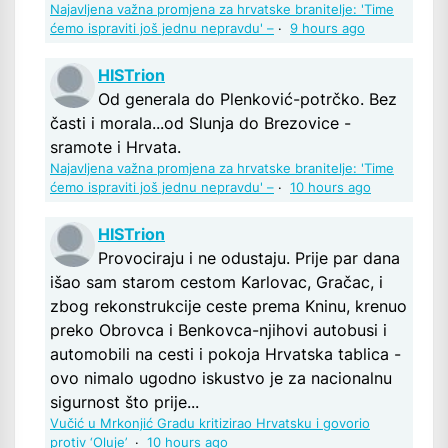
Najavljena važna promjena za hrvatske branitelje: 'Time
ćemo ispraviti još jednu nepravdu' –
·
9 hours ago
HISTrion
Od generala do Plenković-potrčko. Bez
časti i morala...od Slunja do Brezovice -
sramote i Hrvata.
Najavljena važna promjena za hrvatske branitelje: 'Time
ćemo ispraviti još jednu nepravdu' –
·
10 hours ago
HISTrion
Provociraju i ne odustaju. Prije par dana
išao sam starom cestom Karlovac, Gračac, i
zbog rekonstrukcije ceste prema Kninu, krenuo
preko Obrovca i Benkovca-njihovi autobusi i
automobili na cesti i pokoja Hrvatska tablica -
ovo nimalo ugodno iskustvo je za nacionalnu
sigurnost što prije...
Vučić u Mrkonjić Gradu kritizirao Hrvatsku i govorio
protiv ‘Oluje’
·
10 hours ago