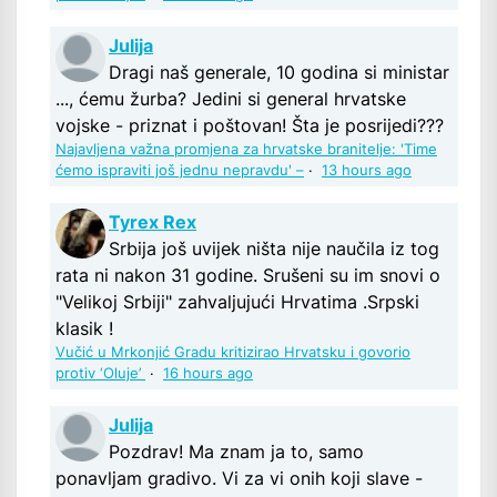
Julija
Dragi naš generale, 10 godina si ministar
..., ćemu žurba? Jedini si general hrvatske
vojske - priznat i poštovan! Šta je posrijedi???
Najavljena važna promjena za hrvatske branitelje: 'Time
ćemo ispraviti još jednu nepravdu' –
·
13 hours ago
Tyrex Rex
Srbija još uvijek ništa nije naučila iz tog
rata ni nakon 31 godine. Srušeni su im snovi o
"Velikoj Srbiji" zahvaljujući Hrvatima .Srpski
klasik !
Vučić u Mrkonjić Gradu kritizirao Hrvatsku i govorio
protiv ‘Oluje’
·
16 hours ago
Julija
Pozdrav! Ma znam ja to, samo
ponavljam gradivo. Vi za vi onih koji slave -