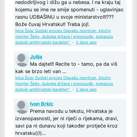
nedodirljivog i dižu ga u nebesa. I na kraju taj
kojemu se ime ne smije spomenuti - uglavinjao
rasnu UDBAŠINU u svoje ministarstvo!!!???
Bože čuvaj Hrvatsku!! Treba joj!.
Ivica Šola: Sudski proces Glavašu montiran, ključni
monter Šeks, duboka država i pravosuđe „pokazuju
duboki antihrvatski karakter“
·
2 days ago
Julija
Ma dajte!!! Recite to - tamo, pa da viš
kak se brzo leti van ...
Ivica Šola: Sudski proces Glavašu montiran, ključni
monter Šeks, duboka država i pravosuđe „pokazuju
duboki antihrvatski karakter“
·
2 days ago
Ivan Brkic
Prema navodu u tekstu, Hrvatska je
izvanopasnosti, jer ni riječi o rijekama, dravi,
savi pa ni dunavu koji također protječe kroz
hrvatsku((!)…