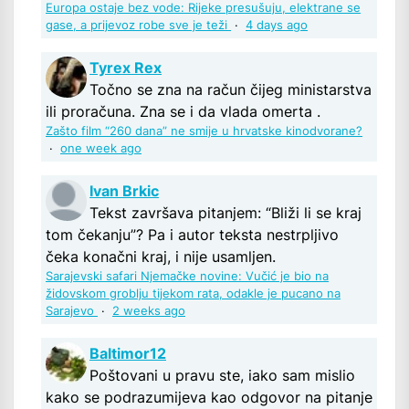
Europa ostaje bez vode: Rijeke presušuju, elektrane se
gase, a prijevoz robe sve je teži
·
4 days ago
Tyrex Rex
Točno se zna na račun čijeg ministarstva
ili proračuna. Zna se i da vlada omerta .
Zašto film “260 dana” ne smije u hrvatske kinodvorane?
·
one week ago
Ivan Brkic
Tekst završava pitanjem: “Bliži li se kraj
tom čekanju”? Pa i autor teksta nestrpljivo
čeka konačni kraj, i nije usamljen.
Sarajevski safari Njemačke novine: Vučić je bio na
židovskom groblju tijekom rata, odakle je pucano na
Sarajevo
·
2 weeks ago
Baltimor12
Poštovani u pravu ste, iako sam mislio
kako se podrazumijeva kao odgovor na pitanje