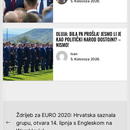
5. Kolovoza 2026.
OLUJA: BILA PA PROŠLA! JESMO LI JE
KAO POLITIČKI NAROD DOSTOJNI? –
NISMO!
Ivan
5. Kolovoza 2026.
NAVIGACIJA
Ždrijeb za EURO 2020: Hrvatska saznala
OBJAVA
grupu, otvara 14. lipnja s Engleskom na
Previous