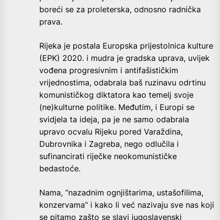
boreći se za proleterska, odnosno radnička
prava.
Rijeka je postala Europska prijestolnica kulture
(EPK) 2020. i mudra je gradska uprava, uvijek
vođena progresivnim i antifašističkim
vrijednostima, odabrala baš ruzinavu odrtinu
komunističkog diktatora kao temelj svoje
(ne)kulturne politike. Međutim, i Europi se
svidjela ta ideja, pa je ne samo odabrala
upravo ocvalu Rijeku pored Varaždina,
Dubrovnika i Zagreba, nego odlučila i
sufinancirati riječke neokomunističke
bedastoće.
Nama, “nazadnim ognjištarima, ustašofilima,
konzervama” i kako li već nazivaju sve nas koji
se pitamo zašto se slavi jugoslavenski