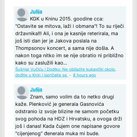
Julija
KGK u Kninu 2015. goodine cca:
"Ostavite se mitova, laži i obmana"! To su riječi
državnika!!! Ali, i ona je kasnije reterirala, ma
još isti dan jer je Jakova poslala na
Thompsonov koncert, a sama nije došla. A
nakon toga nitko im se nije obratio ni približno
kako su zaslužili kao...
Šušnjar Vučiću i Dodiku: Ne obilazite kukavički okolo,
dođite u Knin i ispričajte se
·
8 hours ago
Julija
Znam, samo volim da to netko drugi
kaže. Plenković je generala Gasnovića
odstranio iz svoje blizine ne samom početku
svog pohoda na HDZ i Hrvatsku, a ovoga drži
još i danas! Kada čujem one napisane govore
"cijenjenog" đenerala muka mi bude.