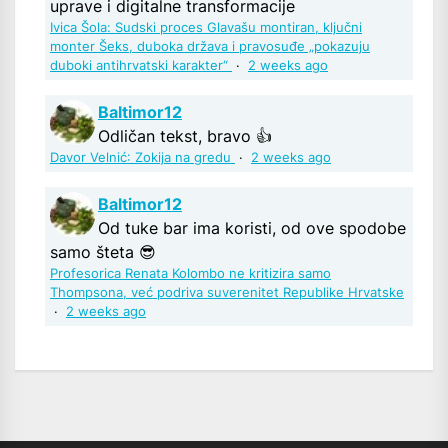
uprave i digitalne transformacije
Ivica Šola: Sudski proces Glavašu montiran, ključni
monter Šeks, duboka država i pravosuđe „pokazuju
duboki antihrvatski karakter“
·
2 weeks ago
Baltimor12
Odličan tekst, bravo 👍
Davor Velnić: Zokija na gredu
·
2 weeks ago
Baltimor12
Od tuke bar ima koristi, od ove spodobe
samo šteta 😎
Profesorica Renata Kolombo ne kritizira samo
Thompsona, već podriva suverenitet Republike Hrvatske
·
2 weeks ago