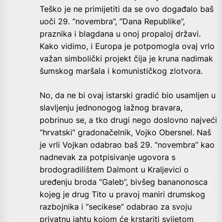
Teško je ne primijetiti da se ovo događalo baš
uoči 29. “novembra”, “Dana Republike”,
praznika i blagdana u onoj propaloj državi.
Kako vidimo, i Europa je potpomogla ovaj vrlo
važan simbolički projekt čija je kruna nadimak
šumskog maršala i komunističkog zlotvora.
No, da ne bi ovaj istarski gradić bio usamljen u
slavljenju jednonogog lažnog bravara,
pobrinuo se, a tko drugi nego doslovno najveći
“hrvatski” gradonačelnik, Vojko Obersnel. Naš
je vrli Vojkan odabrao baš 29. “novembra” kao
nadnevak za potpisivanje ugovora s
brodogradilištem Dalmont u Kraljevici o
uređenju broda “Galeb”, bivšeg bananonosca
kojeg je drug Tito u pravoj maniri drumskog
razbojnika i “secikese” odabrao za svoju
privatnu jahtu kojom će krstariti svijetom