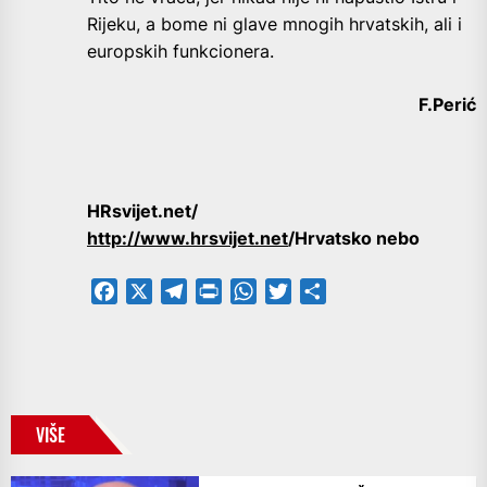
Rijeku, a bome ni glave mnogih hrvatskih, ali i
europskih funkcionera.
F.Perić
HRsvijet.net/
http://www.hrsvijet.net
/Hrvatsko nebo
Facebook
X
Telegram
PrintFriendly
WhatsApp
Twitter
Share
VIŠE