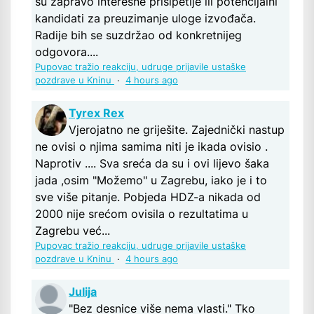
su zapravo interesne prišipetlje ili potencijalni
kandidati za preuzimanje uloge izvođača.
Radije bih se suzdržao od konkretnijeg
odgovora....
Pupovac tražio reakciju, udruge prijavile ustaške
pozdrave u Kninu
·
4 hours ago
Tyrex Rex
Vjerojatno ne griješite. Zajednički nastup
ne ovisi o njima samima niti je ikada ovisio .
Naprotiv .... Sva sreća da su i ovi lijevo šaka
jada ,osim "Možemo" u Zagrebu, iako je i to
sve više pitanje. Pobjeda HDZ-a nikada od
2000 nije srećom ovisila o rezultatima u
Zagrebu već...
Pupovac tražio reakciju, udruge prijavile ustaške
pozdrave u Kninu
·
4 hours ago
Julija
"Bez desnice više nema vlasti." Tko