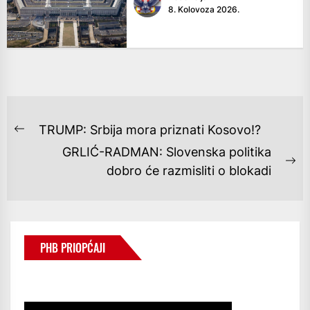
8. Kolovoza 2026.
NAVIGACIJA
TRUMP: Srbija mora priznati Kosovo!?
Previous
OBJAVA
GRLIĆ-RADMAN: Slovenska politika
post:
Ne
dobro će razmisliti o blokadi
po
PHB PRIOPĆAJI