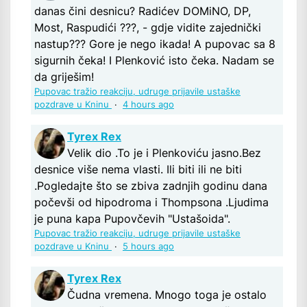
danas čini desnicu? Radićev DOMiNO, DP,
Most, Raspudići ???, - gdje vidite zajednički
nastup??? Gore je nego ikada! A pupovac sa 8
sigurnih čeka! I Plenković isto čeka. Nadam se
da griješim!
Pupovac tražio reakciju, udruge prijavile ustaške
pozdrave u Kninu
·
4 hours ago
Tyrex Rex
Velik dio .To je i Plenkoviću jasno.Bez
desnice više nema vlasti. Ili biti ili ne biti
.Pogledajte što se zbiva zadnjih godinu dana
počevši od hipodroma i Thompsona .Ljudima
je puna kapa Pupovčevih "Ustašoida".
Pupovac tražio reakciju, udruge prijavile ustaške
pozdrave u Kninu
·
5 hours ago
Tyrex Rex
Čudna vremena. Mnogo toga je ostalo