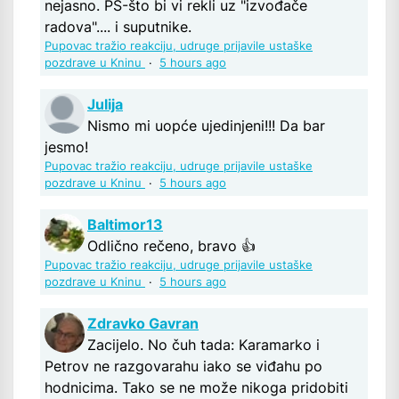
nejasno. PS-što bi vi rekli uz "izvođače
radova".... i suputnike.
Pupovac tražio reakciju, udruge prijavile ustaške
pozdrave u Kninu
·
5 hours ago
Julija
Nismo mi uopće ujedinjeni!!! Da bar
jesmo!
Pupovac tražio reakciju, udruge prijavile ustaške
pozdrave u Kninu
·
5 hours ago
Baltimor13
Odlično rečeno, bravo 👍
Pupovac tražio reakciju, udruge prijavile ustaške
pozdrave u Kninu
·
5 hours ago
Zdravko Gavran
Zacijelo. No čuh tada: Karamarko i
Petrov ne razgovarahu iako se viđahu po
hodnicima. Tako se ne može nikoga pridobiti