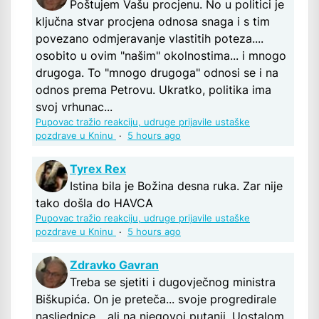
Poštujem Vašu procjenu. No u politici je
ključna stvar procjena odnosa snaga i s tim
povezano odmjeravanje vlastitih poteza....
osobito u ovim "našim" okolnostima... i mnogo
drugoga. To "mnogo drugoga" odnosi se i na
odnos prema Petrovu. Ukratko, politika ima
svoj vrhunac...
Pupovac tražio reakciju, udruge prijavile ustaške
pozdrave u Kninu
·
5 hours ago
Tyrex Rex
Istina bila je Božina desna ruka. Zar nije
tako došla do HAVCA
Pupovac tražio reakciju, udruge prijavile ustaške
pozdrave u Kninu
·
5 hours ago
Zdravko Gavran
Treba se sjetiti i dugovječnog ministra
Biškupića. On je preteča... svoje progredirale
nasljednice... ali na njegovoj putanji. Uostalom,