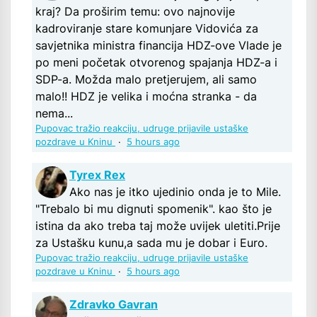
kraj? Da proširim temu: ovo najnovije
kadroviranje stare komunjare Vidovića za
savjetnika ministra financija HDZ-ove Vlade je
po meni početak otvorenog spajanja HDZ-a i
SDP-a. Možda malo pretjerujem, ali samo
malo!! HDZ je velika i moćna stranka - da
nema...
Pupovac tražio reakciju, udruge prijavile ustaške
pozdrave u Kninu
·
5 hours ago
Tyrex Rex
Ako nas je itko ujedinio onda je to Mile.
"Trebalo bi mu dignuti spomenik". kao što je
istina da ako treba taj može uvijek uletiti.Prije
za Ustašku kunu,a sada mu je dobar i Euro.
Pupovac tražio reakciju, udruge prijavile ustaške
pozdrave u Kninu
·
5 hours ago
Zdravko Gavran