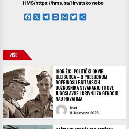
HMS/
https://hms.ba/
Hrvatsko nebo
Facebook
X
Telegram
PrintFriendly
WhatsApp
Twitter
Share
VIŠE
IGOR ŽIC: POLITIČKI OKVIR
BLEIBURGA – O PRESUDNOM
DOPRINOSU BRITANSKIH
DUŽNOSNIKA STVARANJU TITOVE
JUGOSLAVIJE I KRIVNJI ZA GENOCID
NAD HRVATIMA
Ivan
8. Kolovoza 2026.