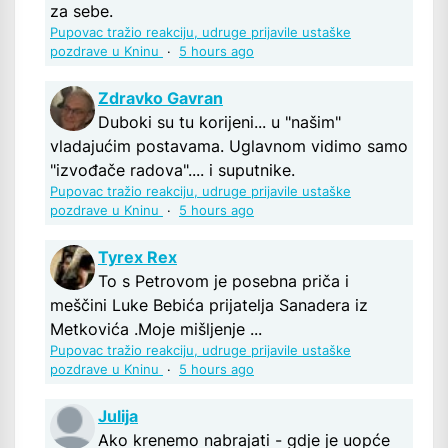
za sebe.
Pupovac tražio reakciju, udruge prijavile ustaške
pozdrave u Kninu
·
5 hours ago
Zdravko Gavran
Duboki su tu korijeni... u "našim"
vladajućim postavama. Uglavnom vidimo samo
"izvođače radova".... i suputnike.
Pupovac tražio reakciju, udruge prijavile ustaške
pozdrave u Kninu
·
5 hours ago
Tyrex Rex
To s Petrovom je posebna priča i
meščini Luke Bebića prijatelja Sanadera iz
Metkovića .Moje mišljenje ...
Pupovac tražio reakciju, udruge prijavile ustaške
pozdrave u Kninu
·
5 hours ago
Julija
Ako krenemo nabrajati - gdje je uopće