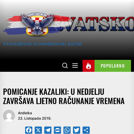
Skip
to
the
content
Informativno-komentatorski portal
POPULARNO
POMICANJE KAZALJKI: U NEDJELJU
ZAVRŠAVA LJETNO RAČUNANJE VREMENA
Anđelka
23. Listopada 2019.
Facebook
X
Telegram
PrintFriendly
WhatsApp
Twitter
Share