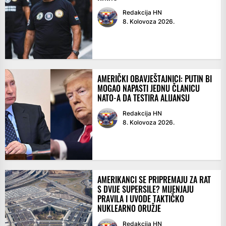
Redakcija HN
8. Kolovoza 2026.
AMERIČKI OBAVJEŠTAJNICI: PUTIN BI
MOGAO NAPASTI JEDNU ČLANICU
NATO-A DA TESTIRA ALIJANSU
Redakcija HN
8. Kolovoza 2026.
AMERIKANCI SE PRIPREMAJU ZA RAT
S DVIJE SUPERSILE? MIJENJAJU
PRAVILA I UVODE TAKTIČKO
NUKLEARNO ORUŽJE
Redakcija HN