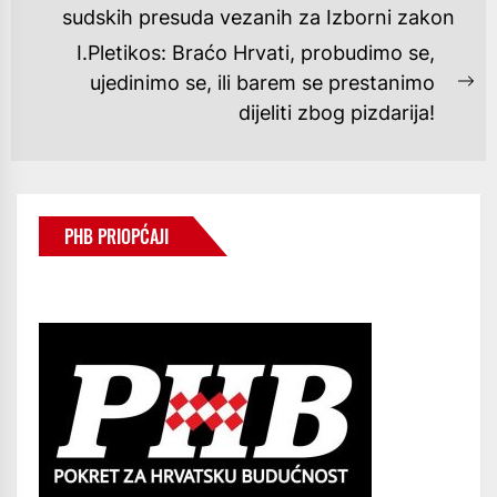
Previous
sudskih presuda vezanih za Izborni zakon
post:
I.Pletikos: Braćo Hrvati, probudimo se,
ujedinimo se, ili barem se prestanimo
Ne
dijeliti zbog pizdarija!
po
PHB PRIOPĆAJI