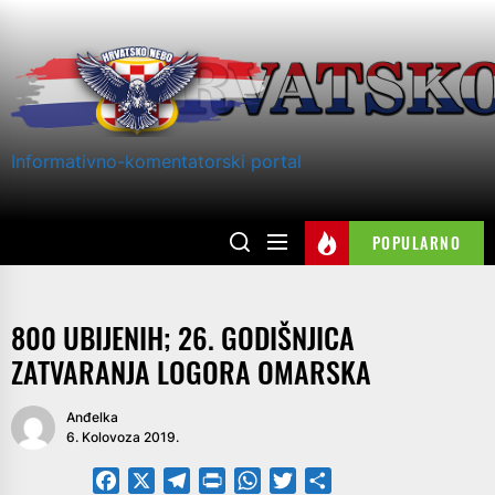
Skip
to
the
content
Informativno-komentatorski portal
POPULARNO
800 UBIJENIH; 26. GODIŠNJICA
ZATVARANJA LOGORA OMARSKA
Anđelka
6. Kolovoza 2019.
Facebook
X
Telegram
PrintFriendly
WhatsApp
Twitter
Share