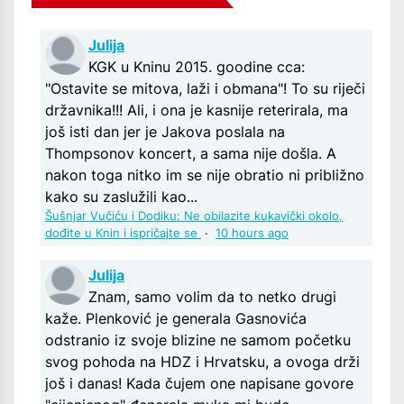
Julija
KGK u Kninu 2015. goodine cca:
"Ostavite se mitova, laži i obmana"! To su riječi
državnika!!! Ali, i ona je kasnije reterirala, ma
još isti dan jer je Jakova poslala na
Thompsonov koncert, a sama nije došla. A
nakon toga nitko im se nije obratio ni približno
kako su zaslužili kao...
Šušnjar Vučiću i Dodiku: Ne obilazite kukavički okolo,
dođite u Knin i ispričajte se
·
10 hours ago
Julija
Znam, samo volim da to netko drugi
kaže. Plenković je generala Gasnovića
odstranio iz svoje blizine ne samom početku
svog pohoda na HDZ i Hrvatsku, a ovoga drži
još i danas! Kada čujem one napisane govore