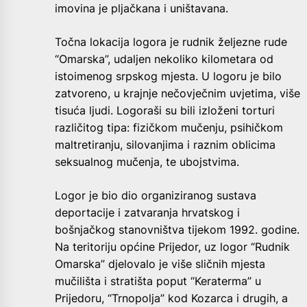
imovina je pljačkana i uništavana.
Točna lokacija logora je rudnik željezne rude
“Omarska”, udaljen nekoliko kilometara od
istoimenog srpskog mjesta. U logoru je bilo
zatvoreno, u krajnje nečovječnim uvjetima, više
tisuća ljudi. Logoraši su bili izloženi torturi
različitog tipa: fizičkom mučenju, psihičkom
maltretiranju, silovanjima i raznim oblicima
seksualnog mučenja, te ubojstvima.
Logor je bio dio organiziranog sustava
deportacije i zatvaranja hrvatskog i
bošnjačkog stanovništva tijekom 1992. godine.
Na teritoriju općine Prijedor, uz logor “Rudnik
Omarska” djelovalo je više sličnih mjesta
mučilišta i stratišta poput “Keraterma” u
Prijedoru, “Trnopolja” kod Kozarca i drugih, a