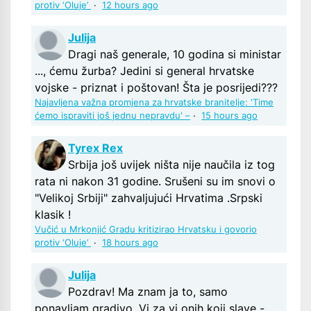
protiv ‘Oluje’
·
12 hours ago
Julija
Dragi naš generale, 10 godina si ministar
..., ćemu žurba? Jedini si general hrvatske
vojske - priznat i poštovan! Šta je posrijedi???
Najavljena važna promjena za hrvatske branitelje: 'Time
ćemo ispraviti još jednu nepravdu' –
·
15 hours ago
Tyrex Rex
Srbija još uvijek ništa nije naučila iz tog
rata ni nakon 31 godine. Srušeni su im snovi o
"Velikoj Srbiji" zahvaljujući Hrvatima .Srpski
klasik !
Vučić u Mrkonjić Gradu kritizirao Hrvatsku i govorio
protiv ‘Oluje’
·
18 hours ago
Julija
Pozdrav! Ma znam ja to, samo
ponavljam gradivo. Vi za vi onih koji slave -