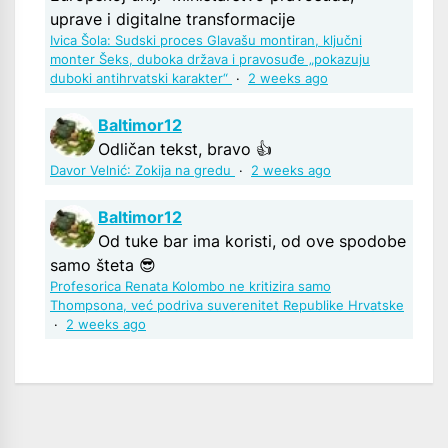
uprave i digitalne transformacije
Ivica Šola: Sudski proces Glavašu montiran, ključni
monter Šeks, duboka država i pravosuđe „pokazuju
duboki antihrvatski karakter“
·
2 weeks ago
Baltimor12
Odličan tekst, bravo 👍
Davor Velnić: Zokija na gredu
·
2 weeks ago
Baltimor12
Od tuke bar ima koristi, od ove spodobe
samo šteta 😎
Profesorica Renata Kolombo ne kritizira samo
Thompsona, već podriva suverenitet Republike Hrvatske
·
2 weeks ago