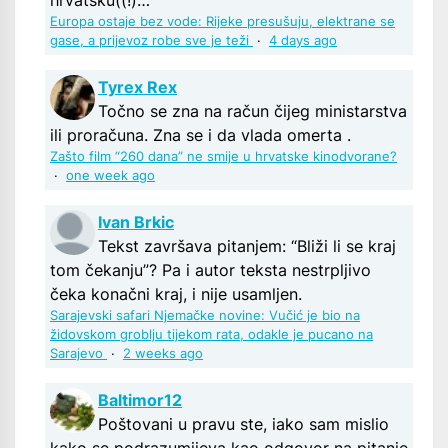
hrvatsku((!)…
Europa ostaje bez vode: Rijeke presušuju, elektrane se
gase, a prijevoz robe sve je teži
·
4 days ago
Tyrex Rex
Točno se zna na račun čijeg ministarstva
ili proračuna. Zna se i da vlada omerta .
Zašto film “260 dana” ne smije u hrvatske kinodvorane?
·
one week ago
Ivan Brkic
Tekst završava pitanjem: “Bliži li se kraj
tom čekanju”? Pa i autor teksta nestrpljivo
čeka konačni kraj, i nije usamljen.
Sarajevski safari Njemačke novine: Vučić je bio na
židovskom groblju tijekom rata, odakle je pucano na
Sarajevo
·
2 weeks ago
Baltimor12
Poštovani u pravu ste, iako sam mislio