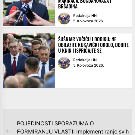
MARINACA, BOGDANOVACA I
BRŠADINA
Redakcija HN
5. Kolovoza 2026.
ŠUŠNJAR VUČIĆU I DODIKU: NE
OBILAZITE KUKAVIČKI OKOLO, DOĐITE
U KNIN I ISPRIČAJTE SE
Redakcija HN
5. Kolovoza 2026.
NAVIGACIJA
POJEDINOSTI SPORAZUMA O
OBJAVA
FORMIRANJU VLASTI: Implementiranje svih