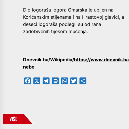
Dio logoraša logora Omarska je ubijen na
Korićanskim stijenama i na Hrastovoj glavici, a
deseci logoraša podlegli su od rana
zadobivenih tijekom mučenja.
Dnevnik.ba/Wikipedia/
https://www.dnevnik.ba
nebo
Facebook
X
Telegram
PrintFriendly
WhatsApp
Twitter
Share
VIŠE