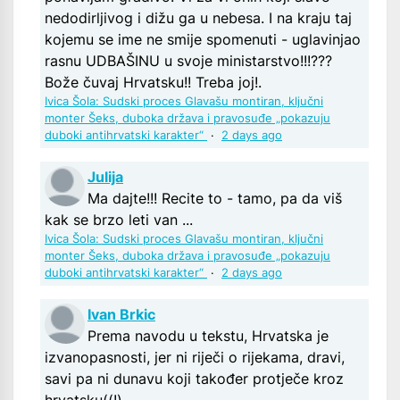
nedodirljivog i dižu ga u nebesa. I na kraju taj
kojemu se ime ne smije spomenuti - uglavinjao
rasnu UDBAŠINU u svoje ministarstvo!!!???
Bože čuvaj Hrvatsku!! Treba joj!.
Ivica Šola: Sudski proces Glavašu montiran, ključni
monter Šeks, duboka država i pravosuđe „pokazuju
duboki antihrvatski karakter“
·
2 days ago
Julija
Ma dajte!!! Recite to - tamo, pa da viš
kak se brzo leti van ...
Ivica Šola: Sudski proces Glavašu montiran, ključni
monter Šeks, duboka država i pravosuđe „pokazuju
duboki antihrvatski karakter“
·
2 days ago
Ivan Brkic
Prema navodu u tekstu, Hrvatska je
izvanopasnosti, jer ni riječi o rijekama, dravi,
savi pa ni dunavu koji također protječe kroz