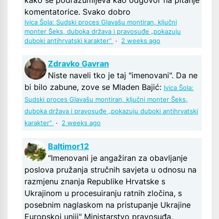
kako se podrazumijeva kao odgovor na pitanje
komentatorice. Svako dobro
Ivica Šola: Sudski proces Glavašu montiran, ključni
monter Šeks, duboka država i pravosuđe „pokazuju
duboki antihrvatski karakter“
·
2 weeks ago
Zdravko Gavran
Niste naveli tko je taj "imenovani". Da ne
bi bilo zabune, zove se Mladen Bajić:
Ivica Šola:
Sudski proces Glavašu montiran, ključni monter Šeks,
duboka država i pravosuđe „pokazuju duboki antihrvatski
karakter“
·
2 weeks ago
Baltimor12
"Imenovani je angažiran za obavljanje
poslova pružanja stručnih savjeta u odnosu na
razmjenu znanja Republike Hrvatske s
Ukrajinom u procesuiranju ratnih zločina, s
posebnim naglaskom na pristupanje Ukrajine
Europskoj uniji" Ministarstvo pravosuđa,