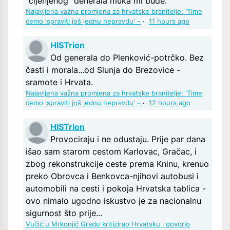
"cijenjenog" đenerala muka mi bude.
Najavljena važna promjena za hrvatske branitelje: 'Time
ćemo ispraviti još jednu nepravdu' –
·
11 hours ago
HISTrion
Od generala do Plenković-potrčko. Bez
časti i morala...od Slunja do Brezovice -
sramote i Hrvata.
Najavljena važna promjena za hrvatske branitelje: 'Time
ćemo ispraviti još jednu nepravdu' –
·
12 hours ago
HISTrion
Provociraju i ne odustaju. Prije par dana
išao sam starom cestom Karlovac, Gračac, i
zbog rekonstrukcije ceste prema Kninu, krenuo
preko Obrovca i Benkovca-njihovi autobusi i
automobili na cesti i pokoja Hrvatska tablica -
ovo nimalo ugodno iskustvo je za nacionalnu
sigurnost što prije...
Vučić u Mrkonjić Gradu kritizirao Hrvatsku i govorio