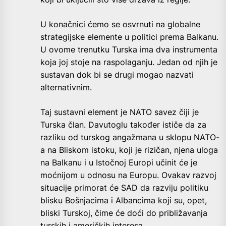
U konačnici ćemo se osvrnuti na globalne
strategijske elemente u politici prema Balkanu.
U ovome trenutku Turska ima dva instrumenta
koja joj stoje na raspolaganju. Jedan od njih je
sustavan dok bi se drugi mogao nazvati
alternativnim.
Taj sustavni element je NATO savez čiji je
Turska član. Davutoglu također ističe da za
razliku od turskog angažmana u sklopu NATO-
a na Bliskom istoku, koji je rizičan, njena uloga
na Balkanu i u Istočnoj Europi učinit će je
moćnijom u odnosu na Europu. Ovakav razvoj
situacije primorat će SAD da razviju politiku
blisku Bošnjacima i Albancima koji su, opet,
bliski Turskoj, čime će doći do približavanja
turskih i američkih interesa.