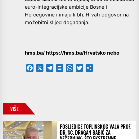
euro-integracijske ambicije Bosne i
Hercegovine i imaju li bh. Hrvati odgovor na
možebitni slijed događanja.
hms.ba/
https://hms.ba
/Hrvatsko nebo
Facebook
X
Telegram
PrintFriendly
WhatsApp
Twitter
Share
VIŠE
POSLJEDICE TOPLINSKOG VALA PROF.
DR. SC. DRAGAN BABIĆ ZA
VEČERNJAK: ŠTO EKSTREMNE