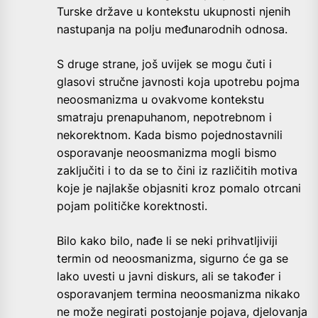
Turske države u kontekstu ukupnosti njenih
nastupanja na polju međunarodnih odnosa.
S druge strane, još uvijek se mogu čuti i
glasovi stručne javnosti koja upotrebu pojma
neoosmanizma u ovakvome kontekstu
smatraju prenapuhanom, nepotrebnom i
nekorektnom. Kada bismo pojednostavnili
osporavanje neoosmanizma mogli bismo
zaključiti i to da se to čini iz različitih motiva
koje je najlakše objasniti kroz pomalo otrcani
pojam političke korektnosti.
Bilo kako bilo, nađe li se neki prihvatljiviji
termin od neoosmanizma, sigurno će ga se
lako uvesti u javni diskurs, ali se također i
osporavanjem termina neoosmanizma nikako
ne može negirati postojanje pojava, djelovanja