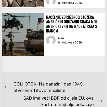
8. Kolovoza 2026.
NAČELNIK ZDRUŽENOG STOŽERA
AMERIČKIH ORUŽANIH SNAGA MOLI
AMERIČKI VRH DA IZAĐE IZ RATA S
IRANOM
Ivan
8. Kolovoza 2026.
NAVIGACIJA
GOLI OTOK: Na današnji dan 1949.
OBJAVA
Previous
otvoreno Titovo mučilište
post:
SAD ima veći BDP od cijele EU, ova
Ne
karta to najbolje pokazuje