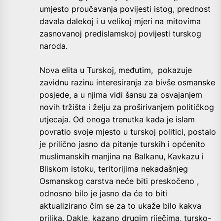
umjesto proučavanja povijesti istog, prednost
davala dalekoj i u velikoj mjeri na mitovima
zasnovanoj predislamskoj povijesti turskog
naroda.
Nova elita u Turskoj, međutim, pokazuje
zavidnu razinu interesiranja za bivše osmanske
posjede, a u njima vidi šansu za osvajanjem
novih tržišta i želju za proširivanjem političkog
utjecaja. Od onoga trenutka kada je islam
povratio svoje mjesto u turskoj politici, postalo
je prilično jasno da pitanje turskih i općenito
muslimanskih manjina na Balkanu, Kavkazu i
Bliskom istoku, teritorijima nekadašnjeg
Osmanskog carstva neće biti preskočeno ,
odnosno bilo je jasno da će to biti
aktualizirano čim se za to ukaže bilo kakva
prilika. Dakle, kazano drugim riječima, tursko-