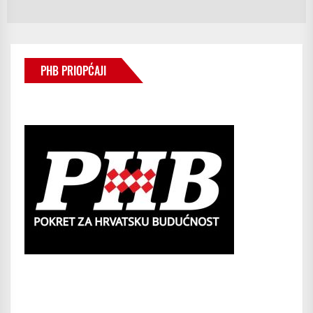
po
PHB PRIOPĆAJI