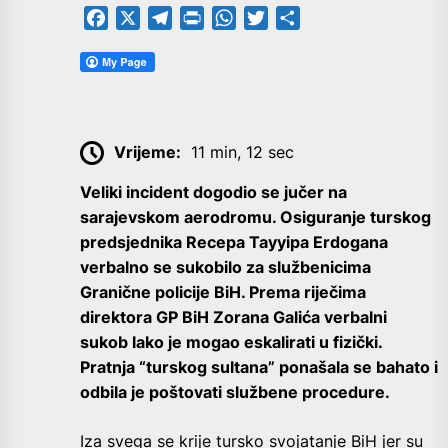
Facebook
X
Telegram
PrintFriendly
WhatsApp
Twitter
Share
Vrijeme:
11 min, 12 sec
Veliki incident dogodio se jučer na
sarajevskom aerodromu. Osiguranje turskog
predsjednika Recepa Tayyipa Erdogana
verbalno se sukobilo za službenicima
Granične policije BiH. Prema riječima
direktora GP BiH Zorana Galića verbalni
sukob lako je mogao eskalirati u fizički.
Pratnja “turskog sultana” ponašala se bahato i
odbila je poštovati službene procedure.
Iza svega se krije tursko svojatanje BiH jer su