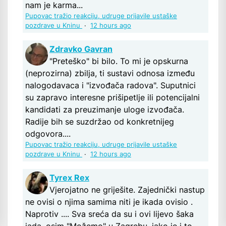
nam je karma...
Pupovac tražio reakciju, udruge prijavile ustaške
pozdrave u Kninu
·
12 hours ago
Zdravko Gavran
"Preteško" bi bilo. To mi je opskurna
(neprozirna) zbilja, ti sustavi odnosa između
nalogodavaca i "izvođača radova". Suputnici
su zapravo interesne prišipetlje ili potencijalni
kandidati za preuzimanje uloge izvođača.
Radije bih se suzdržao od konkretnijeg
odgovora....
Pupovac tražio reakciju, udruge prijavile ustaške
pozdrave u Kninu
·
12 hours ago
Tyrex Rex
Vjerojatno ne griješite. Zajednički nastup
ne ovisi o njima samima niti je ikada ovisio .
Naprotiv .... Sva sreća da su i ovi lijevo šaka