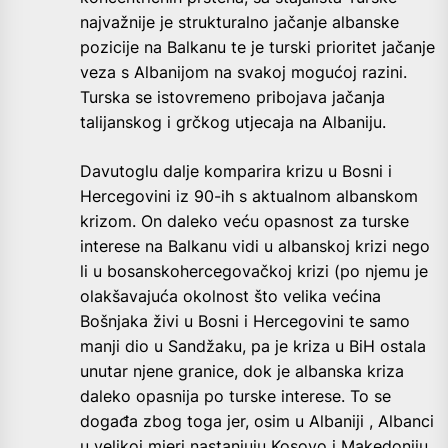
najvažnije je strukturalno jačanje albanske
pozicije na Balkanu te je turski prioritet jačanje
veza s Albanijom na svakoj mogućoj razini.
Turska se istovremeno pribojava jačanja
talijanskog i grčkog utjecaja na Albaniju.
Davutoglu dalje komparira krizu u Bosni i
Hercegovini iz 90-ih s aktualnom albanskom
krizom. On daleko veću opasnost za turske
interese na Balkanu vidi u albanskoj krizi nego
li u bosanskohercegovačkoj krizi (po njemu je
olakšavajuća okolnost što velika većina
Bošnjaka živi u Bosni i Hercegovini te samo
manji dio u Sandžaku, pa je kriza u BiH ostala
unutar njene granice, dok je albanska kriza
daleko opasnija po turske interese. To se
događa zbog toga jer, osim u Albaniji , Albanci
u velikoj mjeri nastanjuju Kosovo i Makedoniju,