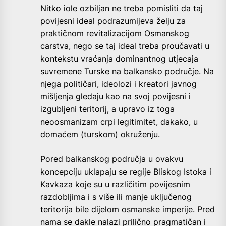
Nitko iole ozbiljan ne treba pomisliti da taj
povijesni ideal podrazumijeva želju za
praktičnom revitalizacijom Osmanskog
carstva, nego se taj ideal treba proučavati u
kontekstu vraćanja dominantnog utjecaja
suvremene Turske na balkansko područje. Na
njega političari, ideolozi i kreatori javnog
mišljenja gledaju kao na svoj povijesni i
izgubljeni teritorij, a upravo iz toga
neoosmanizam crpi legitimitet, dakako, u
domaćem (turskom) okruženju.
Pored balkanskog područja u ovakvu
koncepciju uklapaju se regije Bliskog Istoka i
Kavkaza koje su u različitim povijesnim
razdobljima i s više ili manje uključenog
teritorija bile dijelom osmanske imperije. Pred
nama se dakle nalazi prilično pragmatičan i