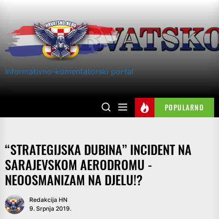
Skip
to
the
content
Informativno-komentatorski portal
POPULARNO
“STRATEGIJSKA DUBINA” INCIDENT NA
SARAJEVSKOM AERODROMU -
NEOOSMANIZAM NA DJELU!?
Redakcija HN
9. Srpnja 2019.