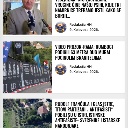
VRUĆINE ČINE NAŠOJ PSIHI, KOJE TRI
NAMIRNICE TREBAMO JESTI, KAKO SE
BORITI…
Redakcija HN
9. Kolovoza 2026.
VIDEO PROZOR-RAMA: RUMBOCI
PODIGLI 63 METRA DUG MURAL
POGINULIM BRANITELJIMA
Redakcija HN
9. Kolovoza 2026.
RUDOLF FRANČULA I GLAS ISTRE,
TITOVI PARTIZANI „ ANTIFAŠISTI“
POBILI SU U ISTRI, ISTINSKE
ANTIFAŠISTE- SVEĆENIKE I ISTARSKE
NARODNJAKE