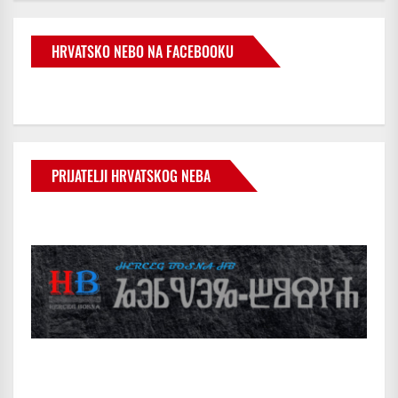
HRVATSKO NEBO NA FACEBOOKU
PRIJATELJI HRVATSKOG NEBA