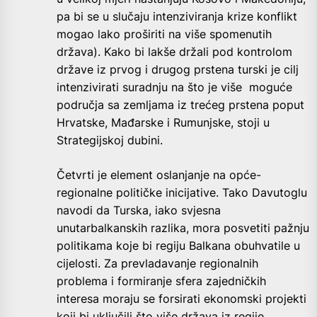
pa bi se u slučaju intenziviranja krize konflikt
mogao lako proširiti na više spomenutih
država). Kako bi lakše držali pod kontrolom
države iz prvog i drugog prstena turski je cilj
intenzivirati suradnju na što je više moguće
područja sa zemljama iz trećeg prstena poput
Hrvatske, Mađarske i Rumunjske, stoji u
Strategijskoj dubini.
Četvrti je element oslanjanje na opće-
regionalne političke inicijative. Tako Davutoglu
navodi da Turska, iako svjesna
unutarbalkanskih razlika, mora posvetiti pažnju
politikama koje bi regiju Balkana obuhvatile u
cijelosti. Za prevladavanje regionalnih
problema i formiranje sfera zajedničkih
interesa moraju se forsirati ekonomski projekti
koji bi uključili što više država iz regije.