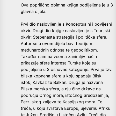
Ova poprilično obimna knjiga podijeljena je u 3
glavna dijela.
Prvi dio naslovljen je s Konceptualni i povijesni
okvir. Drugi dio knjige naslovljen je s Teorijski
okvir: Stepenasta strategija i politička sfera.
Autor se u ovom dijelu bavi teorijom
međunarodnih odnosa te geopolitikom.
Također nam na veoma zanimljiv način
prikazuje sfere interesa Turske koje su
podijeljene u 3 osnovne kategorije. Prva je tzv.
bliska kopnena sfera u koju spadaju Bliski
istok, Kavkaz te Balkan. Druga je nazvana
Bliska morska sfera, a nju čine države na
području Crnog mora, istočnog Sredozemlja,
Perzijskog zaljeva te Kaspijskog mora. Te
treća, u koju svrstava Europu, Sjevernu Afriku
te Južnu, Središnju i Istočnu Aziju. Treći dio