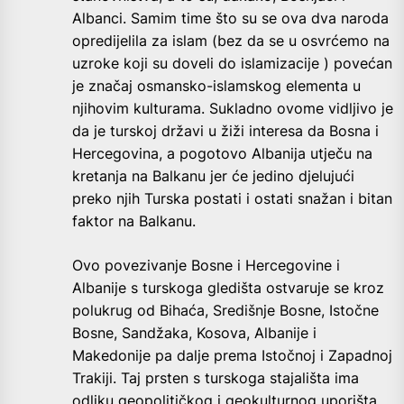
Albanci. Samim time što su se ova dva naroda
opredijelila za islam (bez da se u osvrćemo na
uzroke koji su doveli do islamizacije ) povećan
je značaj osmansko-islamskog elementa u
njihovim kulturama. Sukladno ovome vidljivo je
da je turskoj državi u žiži interesa da Bosna i
Hercegovina, a pogotovo Albanija utječu na
kretanja na Balkanu jer će jedino djelujući
preko njih Turska postati i ostati snažan i bitan
faktor na Balkanu.
Ovo povezivanje Bosne i Hercegovine i
Albanije s turskoga gledišta ostvaruje se kroz
polukrug od Bihaća, Središnje Bosne, Istočne
Bosne, Sandžaka, Kosova, Albanije i
Makedonije pa dalje prema Istočnoj i Zapadnoj
Trakiji. Taj prsten s turskoga stajališta ima
odliku geopolitičkog i geokulturnog uporišta