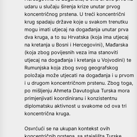
udaru u slučaju širenja krize unutar prvog
koncentričnog prstena. U treći koncentrični
krug spadaju države koje u svakom trenutku
mogu imati utjecaj na događanja unutar prva
dva kruga, a to su Hrvatska (koja ima utjecaj
na kretanja u Bosni i Hercegovini), Mađarska
(koja zbog povijesnih veza ima stanoviti
utjecaj na događanja i kretanja u Vojvodini) te
Rumunjska koja zbog svog geografskog
položaja može utjecati na događanja i u prvom
i u drugom koncentričnom prstenu. Zbog toga,
po mišljenju Ahmeta Davutoglua Turska mora
primjenjivati koordiniranu i konzistentnu
diplomatsku aktivnost u svakome od ova tri
koncentrična kruga.
Osvrćući se na ukupan kontekst ovih
koncentričnih prstena, sa stajališta Turske