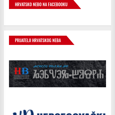
HRVATSKO NEBO NA FACEBOOKU
PRIJATELJI HRVATSKOG NEBA