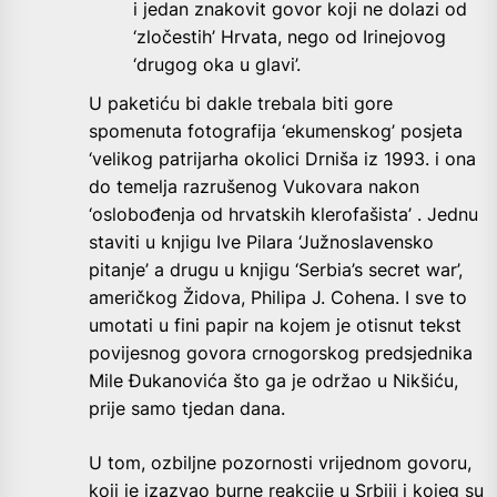
i jedan znakovit govor koji ne dolazi od
‘zločestih’ Hrvata, nego od Irinejovog
‘drugog oka u glavi’.
U paketiću bi dakle trebala biti gore
spomenuta fotografija ‘ekumenskog’ posjeta
‘velikog patrijarha okolici Drniša iz 1993. i ona
do temelja razrušenog Vukovara nakon
‘oslobođenja od hrvatskih klerofašista’ . Jednu
staviti u knjigu Ive Pilara ‘Južnoslavensko
pitanje’ a drugu u knjigu ‘Serbia’s secret war’,
američkog Židova, Philipa J. Cohena. I sve to
umotati u fini papir na kojem je otisnut tekst
povijesnog govora crnogorskog predsjednika
Mile Đukanovića što ga je održao u Nikšiću,
prije samo tjedan dana.
U tom, ozbiljne pozornosti vrijednom govoru,
koji je izazvao burne reakcije u Srbiji i kojeg su