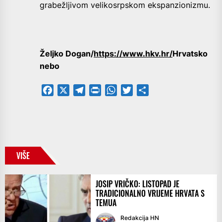
grabežljivom velikosrpskom ekspanzionizmu.
Željko Dogan/
https://www.hkv.hr/
Hrvatsko
nebo
Facebook
X
Telegram
PrintFriendly
WhatsApp
Twitter
Share
VIŠE
JOSIP VRIČKO: LISTOPAD JE
TRADICIONALNO VRIJEME HRVATA S
TEMUA
Redakcija HN