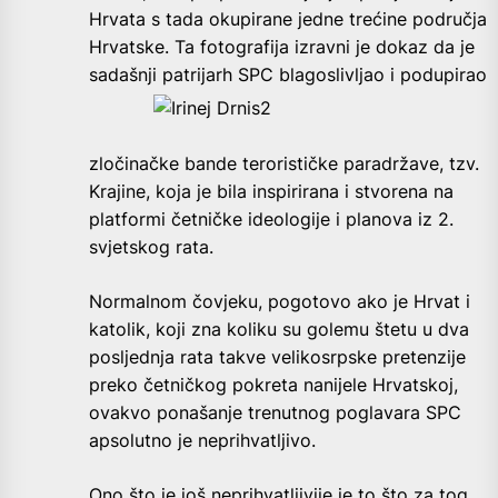
Hrvata s tada okupirane jedne trećine područja
Hrvatske. Ta fotografija izravni je dokaz da je
sadašnji patrijarh SPC blagoslivljao i
podupirao
zločinačke bande terorističke paradržave, tzv.
Krajine, koja je bila inspirirana i stvorena na
platformi četničke ideologije i planova iz 2.
svjetskog rata.
Normalnom čovjeku, pogotovo ako je Hrvat i
katolik, koji zna koliku su golemu štetu u dva
posljednja rata takve velikosrpske pretenzije
preko četničkog pokreta nanijele Hrvatskoj,
ovakvo ponašanje trenutnog poglavara SPC
apsolutno je neprihvatljivo.
Ono što je još neprihvatljivije je to što za tog