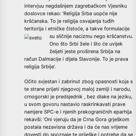
intervjuu negdašnjem zagrebačkom Vjesniku
doslovce rekao: ‘Religija Srba uopće nije
kršćanska. To je religija osvajanja tuđih
teritorija i etničke čistoće, a takve formulacije
su
sličnije nacizmu nego kršćanstvu.
Ono što Srbi žele i što će uvijek
željeti jeste proširena Srbija na
račun Dalmacije i dijela Slavonije. To je prava
religija Srbije’.
Očito svjestan i zabrinut zbog opasnosti koja s
te strane prijeti njegovoj maloj zemlji i narodu,
crnogorski je predsjednik , bez dlake na jeziku,
u svom govoru nastavio raskrinkavati prave
namjere SPC-e i njenih prekograničnih eparhija
rekavši: ‘Oni vjeruju da je Crna Gora grješkom
postala nezavisna država i da će nas vrijeme
dovesti do spoznaje te griješke i potrebe da se