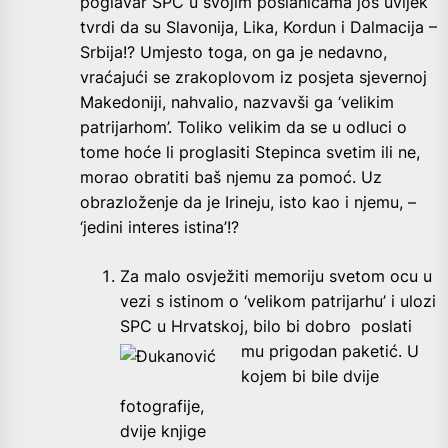
poglavar SPC u svojim poslanicama još uvijek
tvrdi da su Slavonija, Lika, Kordun i Dalmacija –
Srbija!? Umjesto toga, on ga je nedavno,
vraćajući se zrakoplovom iz posjeta sjevernoj
Makedoniji, nahvalio, nazvavši ga ‘velikim
patrijarhom’. Toliko velikim da se u odluci o
tome hoće li proglasiti Stepinca svetim ili ne,
morao obratiti baš njemu za pomoć. Uz
obrazloženje da je Irineju, isto kao i njemu, –
‘jedini interes istina’!?
Za malo osvježiti memoriju svetom ocu u
vezi s istinom o ‘velikom patrijarhu’ i ulozi
SPC u Hrvatskoj, bilo bi dobro
poslati
mu prigodan paketić. U
kojem bi bile dvije
fotografije,
dvije knjige