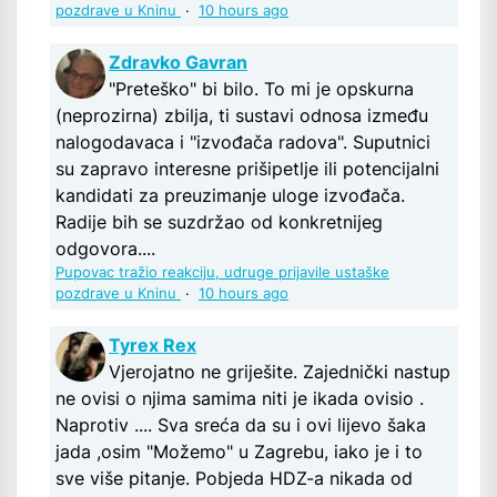
pozdrave u Kninu
·
10 hours ago
Zdravko Gavran
"Preteško" bi bilo. To mi je opskurna
(neprozirna) zbilja, ti sustavi odnosa između
nalogodavaca i "izvođača radova". Suputnici
su zapravo interesne prišipetlje ili potencijalni
kandidati za preuzimanje uloge izvođača.
Radije bih se suzdržao od konkretnijeg
odgovora....
Pupovac tražio reakciju, udruge prijavile ustaške
pozdrave u Kninu
·
10 hours ago
Tyrex Rex
Vjerojatno ne griješite. Zajednički nastup
ne ovisi o njima samima niti je ikada ovisio .
Naprotiv .... Sva sreća da su i ovi lijevo šaka
jada ,osim "Možemo" u Zagrebu, iako je i to
sve više pitanje. Pobjeda HDZ-a nikada od