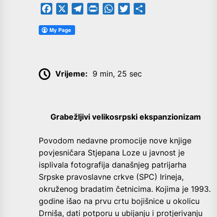
Facebook
X
Telegram
PrintFriendly
WhatsApp
Twitter
Share
Vrijeme:
9 min, 25 sec
Grabežljivi velikosrpski ekspanzionizam
P
ovodom nedavne promocije nove knjige
povjesničara Stjepana Loze u javnost je
isplivala fotografija današnjeg patrijarha
Srpske pravoslavne crkve (SPC) Irineja,
okruženog bradatim četnicima. Kojima je 1993.
godine išao na prvu crtu bojišnice u okolicu
Drniša, dati potporu u ubijanju i protjerivanju