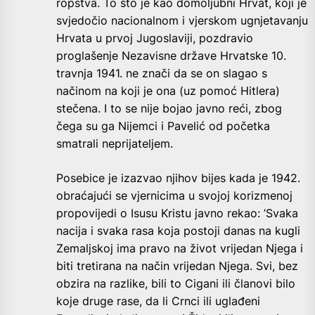
ropstva. To što je kao domoljubni Hrvat, koji je
svjedočio nacionalnom i vjerskom ugnjetavanju
Hrvata u prvoj Jugoslaviji, pozdravio
proglašenje Nezavisne države Hrvatske 10.
travnja 1941. ne znači da se on slagao s
načinom na koji je ona (uz pomoć Hitlera)
stečena. I to se nije bojao javno reći, zbog
čega su ga Nijemci i Pavelić od početka
smatrali neprijateljem.
Posebice je izazvao njihov bijes kada je 1942.
obraćajući se vjernicima u svojoj korizmenoj
propovijedi o Isusu Kristu javno rekao: ’Svaka
nacija i svaka rasa koja postoji danas na kugli
Zemaljskoj ima pravo na život vrijedan Njega i
biti tretirana na način vrijedan Njega. Svi, bez
obzira na razlike, bili to Cigani ili članovi bilo
koje druge rase, da li Crnci ili uglađeni