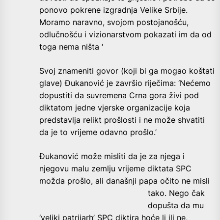
ponovo pokrene izgradnja Velike Srbije.
Moramo naravno, svojom postojanošću,
odlučnošću i vizionarstvom pokazati im da od
toga nema ništa ‘
Svoj znameniti govor (koji bi ga mogao koštati
glave) Đukanović je završio riječima: ‘Nećemo
dopustiti da suvremena Crna gora živi pod
diktatom jedne vjerske organizacije koja
predstavlja relikt prošlosti i ne može shvatiti
da je to vrijeme odavno prošlo.’
Đukanović može misliti da je za njega i
njegovu malu zemlju vrijeme diktata SPC
možda prošlo, ali današnji papa očito
ne misli
tako. Nego čak
dopušta da mu
‘veliki patrijarh’ SPC diktira hoće li ili ne,