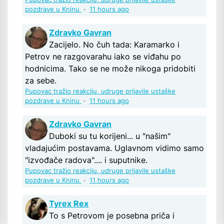
pozdrave u Kninu
·
11 hours ago
Zdravko Gavran
Zacijelo. No čuh tada: Karamarko i
Petrov ne razgovarahu iako se viđahu po
hodnicima. Tako se ne može nikoga pridobiti
za sebe.
Pupovac tražio reakciju, udruge prijavile ustaške
pozdrave u Kninu
·
11 hours ago
Zdravko Gavran
Duboki su tu korijeni... u "našim"
vladajućim postavama. Uglavnom vidimo samo
"izvođače radova".... i suputnike.
Pupovac tražio reakciju, udruge prijavile ustaške
pozdrave u Kninu
·
11 hours ago
Tyrex Rex
To s Petrovom je posebna priča i