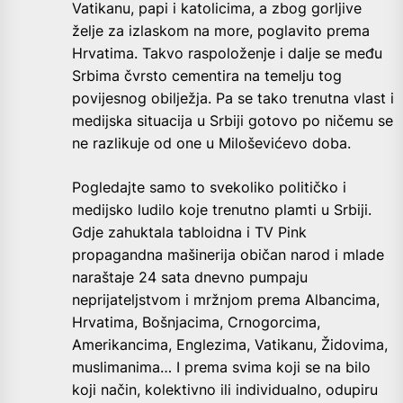
Vatikanu, papi i katolicima, a zbog gorljive
želje za izlaskom na more, poglavito prema
Hrvatima. Takvo raspoloženje i dalje se među
Srbima čvrsto cementira na temelju tog
povijesnog obilježja. Pa se tako trenutna vlast i
medijska situacija u Srbiji gotovo po ničemu se
ne razlikuje od one u Miloševićevo doba.
Pogledajte samo to svekoliko političko i
medijsko ludilo koje trenutno plamti u Srbiji.
Gdje zahuktala tabloidna i TV Pink
propagandna mašinerija običan narod i mlade
naraštaje 24 sata dnevno pumpaju
neprijateljstvom i mržnjom prema Albancima,
Hrvatima, Bošnjacima, Crnogorcima,
Amerikancima, Englezima, Vatikanu, Židovima,
muslimanima… I prema svima koji se na bilo
koji način, kolektivno ili individualno, odupiru