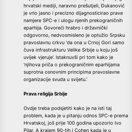
hrvatski mediji, naravno prešutjeli, Đukanović
je vrlo jasno i precizno dijagnosticirao prave
namjere SPC-e i ulogu njenih prekograničnih
eparhija. Govoreći hrabro i državnički
odgovorno, nedvosmisleno je optužio Srpsku
pravoslavnu crkvu ‘da ona u Crnoj Gori samo
čuva infrastrukturu Velike Srbije u koju još
uvijek vjeruje’. Istaknuvši pri tom kako je
‘njihova priča o prekograničnim eparhijama
suprotna osnovnim principima pravoslavne
organizacije svuda u svijetu.’
Prava religija Srbije
Ovdje treba podsjetiti kako je na isti taj
problem, kada je u pitanju odnos SPC-e prema
Hrvatskoj, još prije 100 godina upozorio Ivo
Pilar. A krajem 90-tih i Cohen kada je u