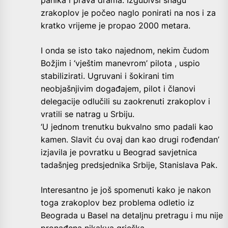
panika i prava drama. Izgubivši snagu
zrakoplov je počeo naglo ponirati na nos i za
kratko vrijeme je propao 2000 metara.
I onda se isto tako najednom, nekim čudom
Božjim i ‘vještim manevrom’ pilota , uspio
stabilizirati. Ugruvani i šokirani tim
neobjašnjivim događajem, pilot i članovi
delegacije odlučili su zaokrenuti zrakoplov i
vratili se natrag u Srbiju.
‘U jednom trenutku bukvalno smo padali kao
kamen. Slavit ću ovaj dan kao drugi rođendan’
izjavila je povratku u Beograd savjetnica
tadašnjeg predsjednika Srbije, Stanislava Pak.
Interesantno je još spomenuti kako je nakon
toga zrakoplov bez problema odletio iz
Beograda u Basel na detaljnu pretragu i mu nije