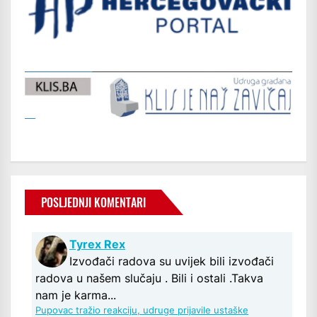
POSLJEDNJI KOMENTARI
Tyrex Rex
Izvođači radova su uvijek bili izvođači
radova u našem slučaju . Bili i ostali .Takva
nam je karma...
Pupovac tražio reakciju, udruge prijavile ustaške