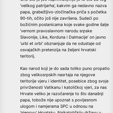
‘velikog patrijarha’, kakvim ga nedavno nazva
papa, grabežljivo-zločinačka priča s početka
90-tih, očito još nije završena. Sudeći po
božićnim poslanicama koje svake godine šalje
‘vernom pravoslavnom narodu srpske
Slavonije, Like, Korduna i Dalmacije’ on javno
‘urbi et orbi’ obznanjuje da ne odustaje od
osvajačkih pretenzija na željeni hrvatski
teritorij.
Kao narod koji je do sada toliko puno propatio
zbog velikosrpskih nasrtaja na njegove
teritorije vjeru i identitet, posebice zbog svoje
privrženosti Vatikanu i katoličkoj vjeri, za nas
Hrvate veliko je razočarenje to što današnji
papa, tobože nije upoznat s povijesnom
ulogom i namjerama SPC u odnosu na
‘njegovu’ Hrvatsku. Najkatoličkiju državu u