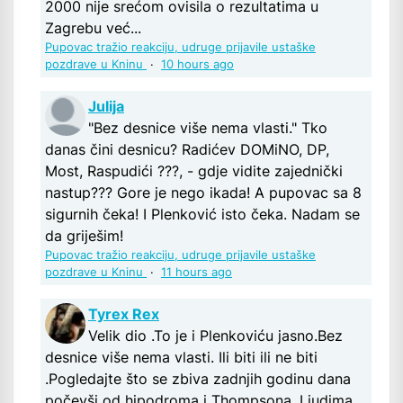
2000 nije srećom ovisila o rezultatima u
Zagrebu već...
Pupovac tražio reakciju, udruge prijavile ustaške
pozdrave u Kninu
·
10 hours ago
Julija
"Bez desnice više nema vlasti." Tko
danas čini desnicu? Radićev DOMiNO, DP,
Most, Raspudići ???, - gdje vidite zajednički
nastup??? Gore je nego ikada! A pupovac sa 8
sigurnih čeka! I Plenković isto čeka. Nadam se
da griješim!
Pupovac tražio reakciju, udruge prijavile ustaške
pozdrave u Kninu
·
11 hours ago
Tyrex Rex
Velik dio .To je i Plenkoviću jasno.Bez
desnice više nema vlasti. Ili biti ili ne biti
.Pogledajte što se zbiva zadnjih godinu dana
počevši od hipodroma i Thompsona .Ljudima