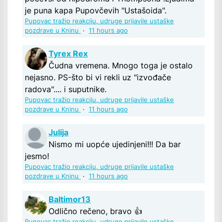
je puna kapa Pupovčevih "Ustašoida".
Pupovac tražio reakciju, udruge prijavile ustaške
pozdrave u Kninu
·
11 hours ago
Tyrex Rex
Čudna vremena. Mnogo toga je ostalo
nejasno. PS-što bi vi rekli uz "izvođače
radova".... i suputnike.
Pupovac tražio reakciju, udruge prijavile ustaške
pozdrave u Kninu
·
11 hours ago
Julija
Nismo mi uopće ujedinjeni!!! Da bar
jesmo!
Pupovac tražio reakciju, udruge prijavile ustaške
pozdrave u Kninu
·
11 hours ago
Baltimor13
Odlično rečeno, bravo 👍
Pupovac tražio reakciju, udruge prijavile ustaške