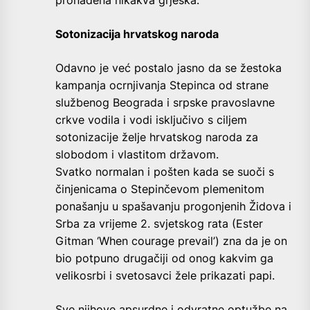
pronađena nikakva grješka.
Sotonizacija hrvatskog naroda
Odavno je već postalo jasno da se žestoka
kampanja ocrnjivanja Stepinca od strane
službenog Beograda i srpske pravoslavne
crkve vodila i vodi isključivo s ciljem
sotonizacije želje hrvatskog naroda za
slobodom i vlastitom državom.
Svatko normalan i pošten kada se suoči s
činjenicama o Stepinčevom plemenitom
ponašanju u spašavanju progonjenih Židova i
Srba za vrijeme 2. svjetskog rata (Ester
Gitman ‘When courage prevail’) zna da je on
bio potpuno drugačiji od onog kakvim ga
velikosrbi i svetosavci žele prikazati papi.
Sve njihove apsurdne i odvratne optužbe na