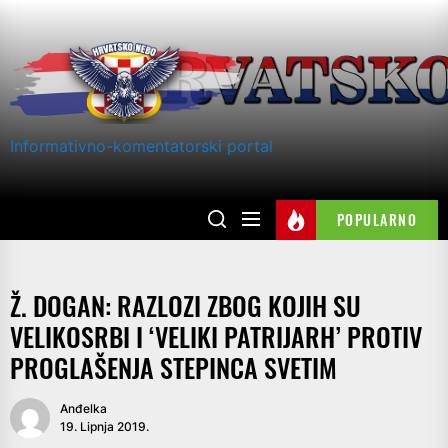
Skip
to
the
content
Informativno-komentatorski portal
POPULARNO
Ž. DOGAN: RAZLOZI ZBOG KOJIH SU
VELIKOSRBI I ‘VELIKI PATRIJARH’ PROTIV
PROGLAŠENJA STEPINCA SVETIM
Anđelka
19. Lipnja 2019.