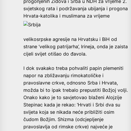
progonjenih Židova i Srba u NDH za vrijeme 2.
svjetskog rata i podržavanja ubijanja i progona
Hrvata-katolika
i muslimana za vrijeme
velikosrpske agresije na Hrvatsku i BiH od
strane ‘velikog patrijarha’, Irineja, onda je zaista
cijeli svijet otišao do đavola.
I dok svakako treba pohvaliti papin plemeniti
napor na zbližavanju rimokatoličke i
pravoslavne crkve, odnosno Srba i Hrvata,
možda bi to ipak trebalo prepustiti Božjoj volji.
Onako kako je to savjetovao blaženi Alojzije
Stepinac kada je rekao: ‘Hrvati i Srbi dva su
svijeta koja se nikada neće približiti osim
čudom Božjim. Shizma (odcjepljenje
pravoslavlja od rimske crkve) najveće je