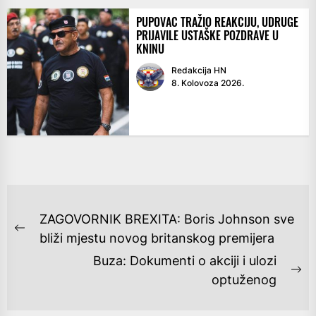
PUPOVAC TRAŽIO REAKCIJU, UDRUGE
PRIJAVILE USTAŠKE POZDRAVE U
KNINU
Redakcija HN
8. Kolovoza 2026.
NAVIGACIJA
ZAGOVORNIK BREXITA: Boris Johnson sve
OBJAVA
Previous
bliži mjestu novog britanskog premijera
post:
Buza: Dokumenti o akciji i ulozi
Ne
optuženog
po