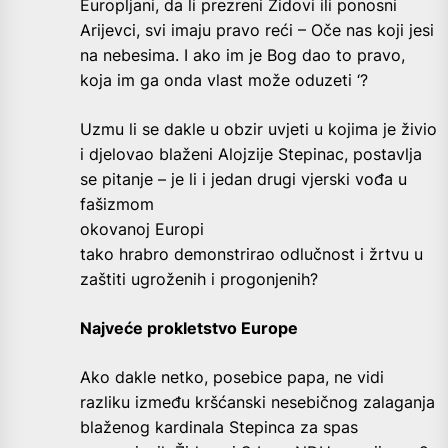
Europljani, da li prezreni Židovi ili ponosni
Arijevci, svi imaju pravo reći – Oče nas koji jesi
na nebesima. I ako im je Bog dao to pravo,
koja im ga onda vlast može oduzeti ‘?
Uzmu li se dakle u obzir uvjeti u kojima je živio
i djelovao blaženi Alojzije Stepinac, postavlja
se pitanje – je li i jedan
drugi vjerski vođa u
fašizmom
okovanoj Europi
tako hrabro demonstrirao odlučnost i žrtvu u
zaštiti ugroženih i progonjenih?
Najveće prokletstvo Europe
Ako dakle netko, posebice papa, ne vidi
razliku između kršćanski nesebičnog zalaganja
blaženog kardinala Stepinca za spas