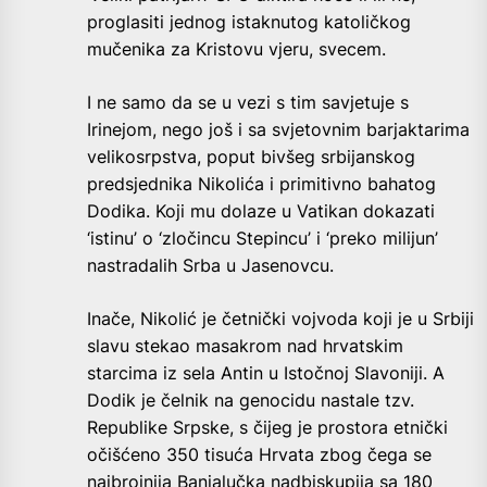
proglasiti jednog istaknutog katoličkog
mučenika za Kristovu vjeru, svecem.
I ne samo da se u vezi s tim savjetuje s
Irinejom, nego još i sa svjetovnim barjaktarima
velikosrpstva, poput bivšeg srbijanskog
predsjednika Nikolića i primitivno bahatog
Dodika. Koji mu dolaze u Vatikan dokazati
‘istinu’ o ‘zločincu Stepincu’ i ‘preko milijun’
nastradalih Srba u Jasenovcu.
Inače, Nikolić je četnički vojvoda koji je u Srbiji
slavu stekao masakrom nad hrvatskim
starcima iz sela Antin u Istočnoj Slavoniji. A
Dodik je čelnik na genocidu nastale tzv.
Republike Srpske, s čijeg je prostora etnički
očišćeno 350 tisuća Hrvata zbog čega se
najbrojnija Banjalučka nadbiskupija sa 180