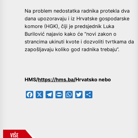
Na problem nedostatka radnika protekla dva
dana upozoravaju i iz Hrvatske gospodarske
komore (HGK), čiji je predsjednik Luka
Burilović najavio kako će “novi zakon o
strancima ukinuti kvote i dozvoliti tvrtkama da
zapošljavaju koliko god radnika trebaju”.
HMS/
https://hms.ba/
Hrvatsko nebo
Facebook
X
Telegram
PrintFriendly
WhatsApp
Twitter
Share
VIŠE