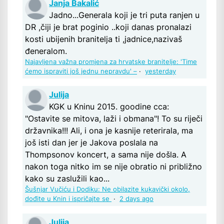
Janja Bakalić
Jadno...Generala koji je tri puta ranjen u
DR ,čiji je brat poginio ..koji danas pronalazi
kosti ubijenih branitelja ti ,jadnice,nazivaš
đeneralom.
Najavljena važna promjena za hrvatske branitelje: 'Time
ćemo ispraviti još jednu nepravdu' –
·
yesterday
Julija
KGK u Kninu 2015. goodine cca:
"Ostavite se mitova, laži i obmana"! To su riječi
državnika!!! Ali, i ona je kasnije reterirala, ma
još isti dan jer je Jakova poslala na
Thompsonov koncert, a sama nije došla. A
nakon toga nitko im se nije obratio ni približno
kako su zaslužili kao...
Šušnjar Vučiću i Dodiku: Ne obilazite kukavički okolo,
dođite u Knin i ispričajte se
·
2 days ago
Julija