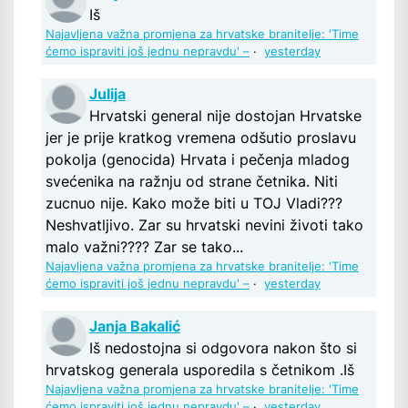
Iš
Najavljena važna promjena za hrvatske branitelje: 'Time
ćemo ispraviti još jednu nepravdu' –
·
yesterday
Julija
Hrvatski general nije dostojan Hrvatske
jer je prije kratkog vremena odšutio proslavu
pokolja (genocida) Hrvata i pečenja mladog
svećenika na ražnju od strane četnika. Niti
zucnuo nije. Kako može biti u TOJ Vladi???
Neshvatljivo. Zar su hrvatski nevini životi tako
malo važni???? Zar se tako...
Najavljena važna promjena za hrvatske branitelje: 'Time
ćemo ispraviti još jednu nepravdu' –
·
yesterday
Janja Bakalić
Iš nedostojna si odgovora nakon što si
hrvatskog generala usporedila s četnikom .Iš
Najavljena važna promjena za hrvatske branitelje: 'Time
ćemo ispraviti još jednu nepravdu' –
·
yesterday