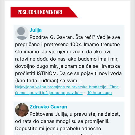
POSLJEDNJI KOMENTARI
Julija
Pozdrav G. Gavran. Šta reći? Već je sve
prepričano i pretreseno 100x. Imamo trenutno
što imamo. Ja vjerujem i znam da ako ovi
ratovi ne dođu do nas, ako budemo imali mir,
dovoljno dugo mir, ja znam da će se Hrvatska
pročistiti ISTINOM. Da će se pojaviti novi vođa
(kao tada Tuđman) sa svim...
Najavljena važna promjena za hrvatske branitelje: 'Time
ćemo ispraviti još jednu nepravdu' –
·
10 hours ago
Zdravko Gavran
Poštovana Julija, u pravu ste, na žalost,
od rata do danas mnogi su se promijenili.
Dopustite mi jednu parabolu odnosno