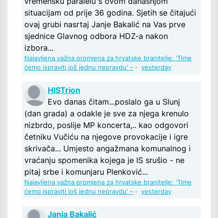
vremensku paralelu s ovom današnjom
situacijam od prije 36 godina. Sjetih se čitajući
ovaj grubi nasrtaj Janje Bakalić na Vas prve
sjednice Glavnog odbora HDZ-a nakon
izbora...
Najavljena važna promjena za hrvatske branitelje: 'Time
ćemo ispraviti još jednu nepravdu' –
·
yesterday
HISTrion
Evo danas čitam...poslalo ga u Slunj
(dan grada) a odakle je sve za njega krenulo
nizbrdo, poslije MP koncerta,.. kao odgovori
četniku Vučiću na njegove provokacije i igre
skrivača... Umjesto angažmana komunalnog i
vraćanju spomenika kojega je IS srušio - ne
pitaj srbe i komunjaru Plenković...
Najavljena važna promjena za hrvatske branitelje: 'Time
ćemo ispraviti još jednu nepravdu' –
·
yesterday
Janja Bakalić