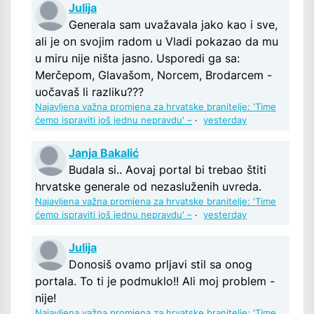
Julija
Generala sam uvažavala jako kao i sve,
ali je on svojim radom u Vladi pokazao da mu
u miru nije ništa jasno. Usporedi ga sa:
Merčepom, Glavašom, Norcem, Brodarcem -
uočavaš li razliku???
Najavljena važna promjena za hrvatske branitelje: 'Time
ćemo ispraviti još jednu nepravdu' –
·
yesterday
Janja Bakalić
Budala si.. Aovaj portal bi trebao štiti
hrvatske generale od nezasluženih uvreda.
Najavljena važna promjena za hrvatske branitelje: 'Time
ćemo ispraviti još jednu nepravdu' –
·
yesterday
Julija
Donosiš ovamo prljavi stil sa onog
portala. To ti je podmuklo!! Ali moj problem -
nije!
Najavljena važna promjena za hrvatske branitelje: 'Time