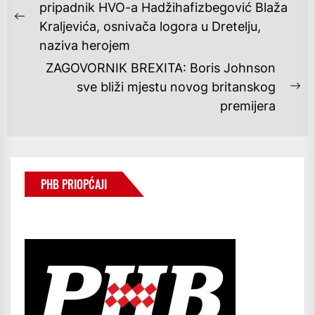
OBJAVA
pripadnik HVO-a Hadžihafizbegović Blaža
Previous
Kraljevića, osnivača logora u Dretelju,
post:
naziva herojem
ZAGOVORNIK BREXITA: Boris Johnson
sve bliži mjestu novog britanskog
Ne
premijera
po
PHB PRIOPĆAJI