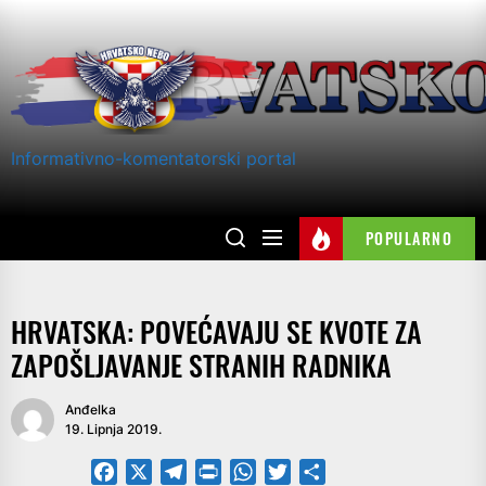
Skip
to
the
content
Informativno-komentatorski portal
POPULARNO
HRVATSKA: POVEĆAVAJU SE KVOTE ZA
ZAPOŠLJAVANJE STRANIH RADNIKA
Anđelka
19. Lipnja 2019.
Facebook
X
Telegram
PrintFriendly
WhatsApp
Twitter
Share