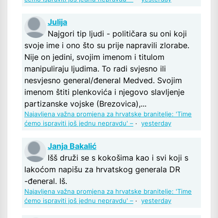
Julija
Najgori tip ljudi - političara su oni koji
svoje ime i ono što su prije napravili zlorabe.
Nije on jedini, svojim imenom i titulom
manipuliraju ljudima. To radi svjesno ili
nesvjesno general/đeneral Medved. Svojim
imenom štiti plenkovića i njegovo slavljenje
partizanske vojske (Brezovica),...
Najavljena važna promjena za hrvatske branitelje: 'Time
ćemo ispraviti još jednu nepravdu' –
·
yesterday
Janja Bakalić
Išš druži se s kokošima kao i svi koji s
lakoćom napišu za hrvatskog generala DR
-đeneral. Iš.
Najavljena važna promjena za hrvatske branitelje: 'Time
ćemo ispraviti još jednu nepravdu' –
·
yesterday