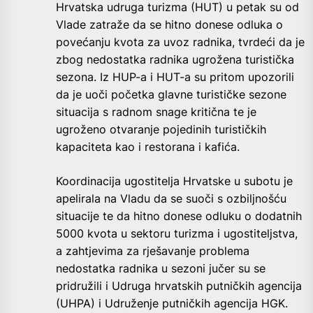
Hrvatska udruga turizma (HUT) u petak su od
Vlade zatraže da se hitno donese odluka o
povećanju kvota za uvoz radnika, tvrdeći da je
zbog nedostatka radnika ugrožena turistička
sezona. Iz HUP-a i HUT-a su pritom upozorili
da je uoči početka glavne turističke sezone
situacija s radnom snage kritična te je
ugroženo otvaranje pojedinih turističkih
kapaciteta kao i restorana i kafića.
Koordinacija ugostitelja Hrvatske u subotu je
apelirala na Vladu da se suoči s ozbiljnošću
situacije te da hitno donese odluku o dodatnih
5000 kvota u sektoru turizma i ugostiteljstva,
a zahtjevima za rješavanje problema
nedostatka radnika u sezoni jučer su se
pridružili i Udruga hrvatskih putničkih agencija
(UHPA) i Udruženje putničkih agencija HGK.