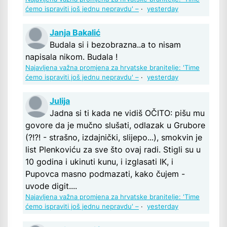
ćemo ispraviti još jednu nepravdu' –
·
yesterday
Janja Bakalić
Budala si i bezobrazna..a to nisam
napisala nikom. Budala !
Najavljena važna promjena za hrvatske branitelje: 'Time
ćemo ispraviti još jednu nepravdu' –
·
yesterday
Julija
Jadna si ti kada ne vidiš OČITO: pišu mu
govore da je mučno slušati, odlazak u Grubore
(?!?! - strašno, izdajnički, slijepo...), smokvin je
list Plenkoviću za sve što ovaj radi. Stigli su u
10 godina i ukinuti kunu, i izglasati IK, i
Pupovca masno podmazati, kako čujem -
uvode digit....
Najavljena važna promjena za hrvatske branitelje: 'Time
ćemo ispraviti još jednu nepravdu' –
·
yesterday