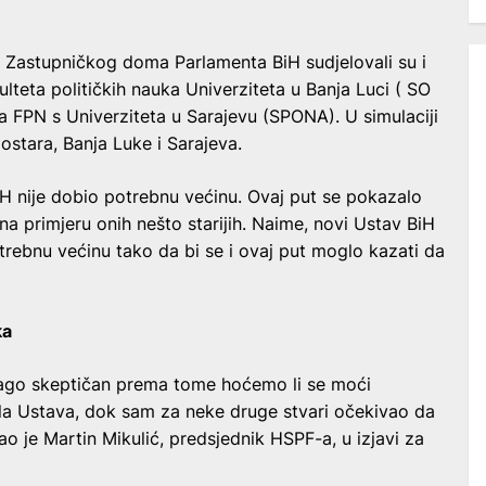
a Zastupničkog doma Parlamenta BiH sudjelovali su i
lteta političkih nauka Univerziteta u Banja Luci ( SO
 FPN s Univerziteta u Sarajevu (SPONA). U simulaciji
ostara, Banja Luke i Sarajeva.
H nije dobio potrebnu većinu. Ovaj put se pokazalo
na primjeru onih nešto starijih. Naime, novi Ustav BiH
trebnu većinu tako da bi se i ovaj put moglo kazati da
ka
blago skeptičan prema tome hoćemo li se moći
ela Ustava, dok sam za neke druge stvari očekivao da
o je Martin Mikulić, predsjednik HSPF-a, u izjavi za