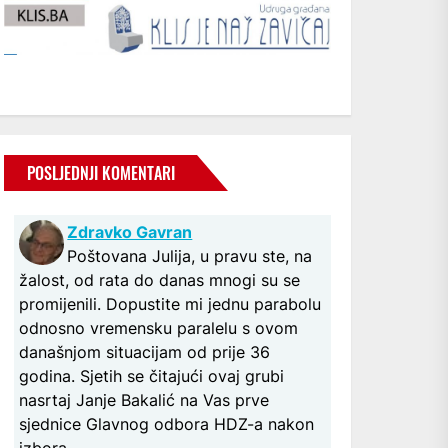
POSLJEDNJI KOMENTARI
Zdravko Gavran
Poštovana Julija, u pravu ste, na
žalost, od rata do danas mnogi su se
promijenili. Dopustite mi jednu parabolu
odnosno vremensku paralelu s ovom
današnjom situacijam od prije 36
godina. Sjetih se čitajući ovaj grubi
nasrtaj Janje Bakalić na Vas prve
sjednice Glavnog odbora HDZ-a nakon
izbora...