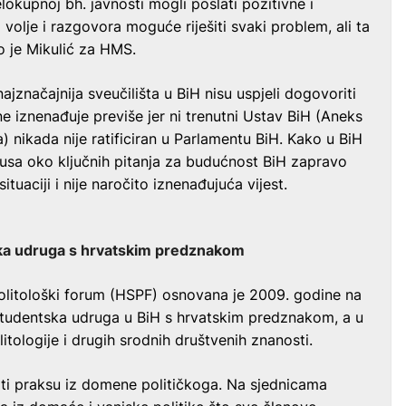
kupnoj bh. javnosti mogli poslati pozitivne i
volje i razgovora moguće riješiti svaki problem, ali ta
ao je Mikulić za HMS.
najznačajnija sveučilišta u BiH nisu uspjeli dogovoriti
 iznenađuje previše jer ni trenutni Ustav BiH (Aneks
nikada nije ratificiran u Parlamentu BiH. Kako u BiH
zusa oko ključnih pitanja za budućnost BiH zapravo
uaciji i nije naročito iznenađujuća vijest.
ka udruga s hrvatskim predznakom
politološki forum (HSPF) osnovana je 2009. godine na
 studentska udruga u BiH s hrvatskim predznakom, a u
tologije i drugih srodnih društvenih znanosti.
iti praksu iz domene političkoga. Na sjednicama