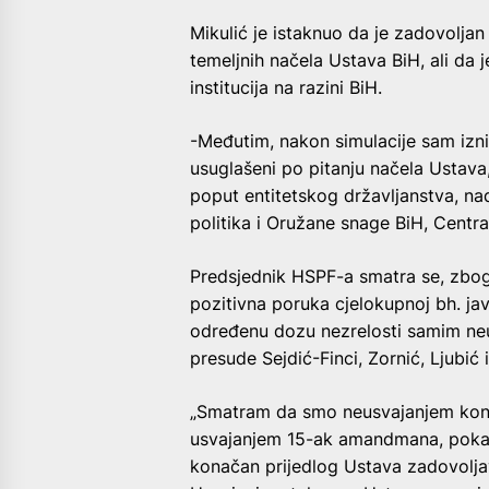
Mikulić je istaknuo da je zadovoljan 
temeljnih načela Ustava BiH, ali da 
institucija na razini BiH.
-Međutim, nakon simulacije sam izn
usuglašeni po pitanju načela Ustava, 
poput entitetskog državljanstva, nad
politika i Oružane snage BiH, Centra
Predsjednik HSPF-a smatra se, zbog
pozitivna poruka cjelokupnoj bh. javn
određenu dozu nezrelosti samim neu
presude Sejdić-Finci, Zornić, Ljubić 
„Smatram da smo neusvajanjem konač
usvajanjem 15-ak amandmana, pokaza
konačan prijedlog Ustava zadovoljava