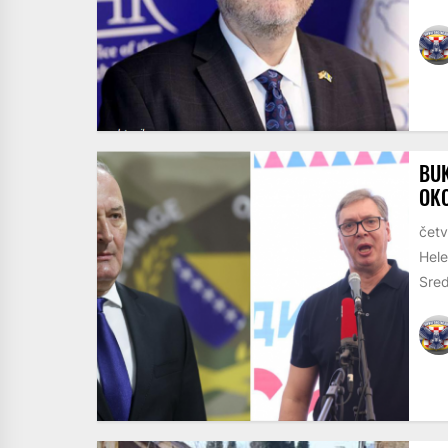
BUK
OKO
četv
Hele
Sred