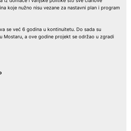
a iz domaće i vanjske politike što sve članove
tina koje nužno nisu vezane za nastavni plan i program
ava se već 6 godina u kontinuitetu. Do sada su
 u Mostaru, a ove godine projekt se održao u zgradi
o