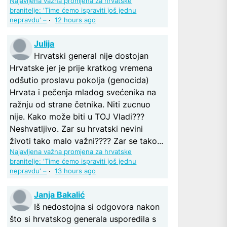
Najavljena važna promjena za hrvatske
branitelje: 'Time ćemo ispraviti još jednu
nepravdu' –
·
12 hours ago
Julija
Hrvatski general nije dostojan
Hrvatske jer je prije kratkog vremena
odšutio proslavu pokolja (genocida)
Hrvata i pečenja mladog svećenika na
ražnju od strane četnika. Niti zucnuo
nije. Kako može biti u TOJ Vladi???
Neshvatljivo. Zar su hrvatski nevini
životi tako malo važni???? Zar se tako...
Najavljena važna promjena za hrvatske
branitelje: 'Time ćemo ispraviti još jednu
nepravdu' –
·
13 hours ago
Janja Bakalić
Iš nedostojna si odgovora nakon
što si hrvatskog generala usporedila s