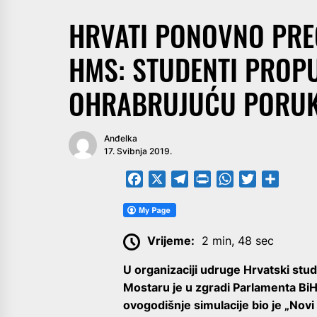
HRVATI PONOVNO PRE
HMS: STUDENTI PROPU
OHRABRUJUĆU PORUKU
Anđelka
17. Svibnja 2019.
Facebook
X
Telegram
PrintFriendly
WhatsApp
Twitter
Share
Vrijeme:
2 min, 48 sec
U organizaciji udruge Hrvatski stud
Mostaru je u zgradi Parlamenta BiH
ovogodišnje simulacije bio je „Novi