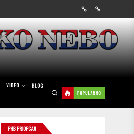
Prijavak
Skini
mobilnu
aplikaciju
Hrvatskog
neba
VIDEO
BLOG
POPULARNO
PHB PRIOPĆAJI