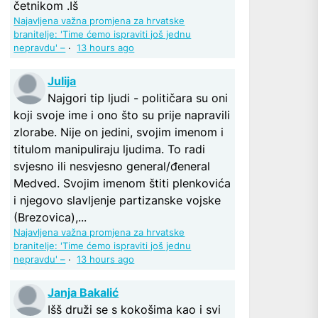
četnikom .Iš
Najavljena važna promjena za hrvatske
branitelje: 'Time ćemo ispraviti još jednu
nepravdu' –
·
13 hours ago
Julija
Najgori tip ljudi - političara su oni
koji svoje ime i ono što su prije napravili
zlorabe. Nije on jedini, svojim imenom i
titulom manipuliraju ljudima. To radi
svjesno ili nesvjesno general/đeneral
Medved. Svojim imenom štiti plenkovića
i njegovo slavljenje partizanske vojske
(Brezovica),...
Najavljena važna promjena za hrvatske
branitelje: 'Time ćemo ispraviti još jednu
nepravdu' –
·
13 hours ago
Janja Bakalić
Išš druži se s kokošima kao i svi