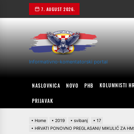
Skip
7. AUGUST 2026.
to
the
content
Informativno-komentatorski portal
KOLUMNISTI H
NASLOVNICA
NOVO
PHB
PRIJAVAK
Home
2019
svibanj
17
HRVATI PONOVNO PREGLASANI/ MIKULIĆ ZA HMS: Stu