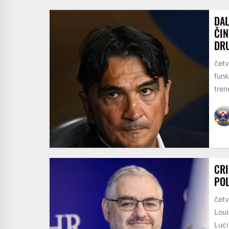
DAL
ČIN
DRU
četv
funk
trene
CRI
POL
četv
Loui
Luci