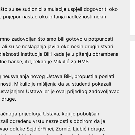
što su se sudionici simulacije uspjeli dogovoriti oko
je prijepor nastao oko pitanja nadležnosti nekih
imno zadovoljan što smo bili gotovo u potpunosti
ali su se neslaganja javila oko nekih drugih stvari
ležnosti institucija BiH kada je u pitanju obrambena
lne banke, itd, rekao je Mikulić za HMS.
 neusvajanja novog Ustava BiH, propustila poslati
osti. Mikulić je mišljenja da su studenti pokazali
svajanjem Ustava jer je ovaj prijedlog zadovoljavao
i druge.
noga prijedloga Ustava, koji je poboljšan
li određenu vrstu nezrelosti s obzirom da je
o odluke Sejdić-Finci, Zornić, Ljubić i druge.