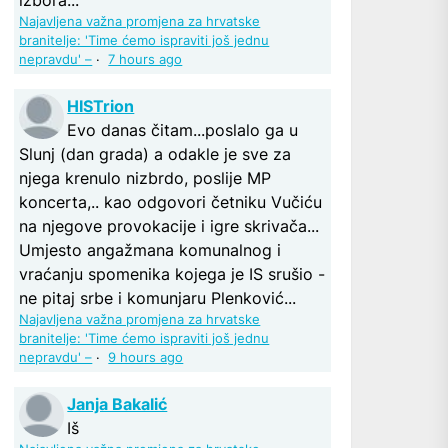
Najavljena važna promjena za hrvatske
branitelje: 'Time ćemo ispraviti još jednu
nepravdu' –
·
7 hours ago
HISTrion
Evo danas čitam...poslalo ga u
Slunj (dan grada) a odakle je sve za
njega krenulo nizbrdo, poslije MP
koncerta,.. kao odgovori četniku Vučiću
na njegove provokacije i igre skrivača...
Umjesto angažmana komunalnog i
vraćanju spomenika kojega je IS srušio -
ne pitaj srbe i komunjaru Plenković...
Najavljena važna promjena za hrvatske
branitelje: 'Time ćemo ispraviti još jednu
nepravdu' –
·
9 hours ago
Janja Bakalić
Iš