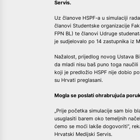
Servis.
Uz članove HSPF-a u simulaciji rad
članovi Studentske organizacije Faku
FPN BL) te članovi Udruge studenata
je sudjelovalo po 14 zastupnika iz M
Nažalost, prijedlog novog Ustava Bi
da mladi nisu baš puno toga naučili 
koji je predložio HSPF nije dobio po
su Hrvati preglasani.
Mogla se poslati ohrabrujuća poru
„Prije početka simulacije sam bio 
usuglasiti barem oko temeljnih nač
ćemo se moći lakše dogovoriti“, reka
Hrvatski Medijski Servis.