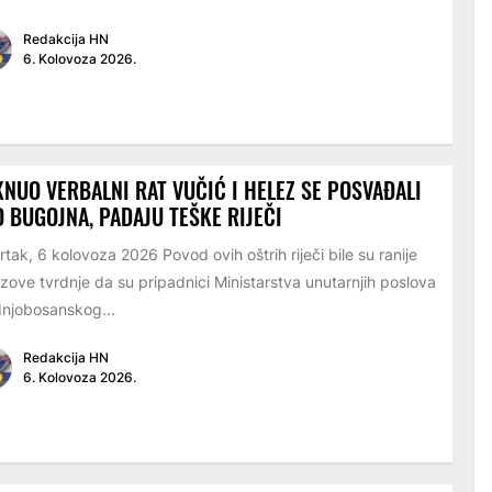
Redakcija HN
6. Kolovoza 2026.
NUO VERBALNI RAT VUČIĆ I HELEZ SE POSVAĐALI
 BUGOJNA, PADAJU TEŠKE RIJEČI
rtak, 6 kolovoza 2026 Povod ovih oštrih riječi bile su ranije
zove tvrdnje da su pripadnici Ministarstva unutarnjih poslova
njobosanskog...
Redakcija HN
6. Kolovoza 2026.