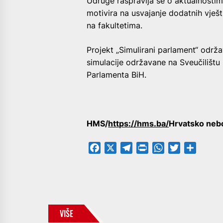
Udruge raspravlja se o aktualnostim
motivira na usvajanje dodatnih vješ
na fakultetima.
Projekt „Simulirani parlament“ održ
simulacije održavane na Sveučilištu
Parlamenta BiH.
HMS/
https://hms.ba/
Hrvatsko neb
Facebook
X
Telegram
PrintFriendly
WhatsApp
Twitter
Share
VIŠE