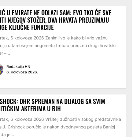
IĆ U EMIRATE NE ODLAZI SAM: EVO TKO ĆE SVE
ITI NJEGOV STOŽER, DVA HRVATA PREUZIMAJU
GE KLJUČNE FUNKCIJE
rtak, 6 kolovoza 2026 Zanimljivo je kako bi vrlo važnu
ciju u tamošnjem nogometu trebao preuzeti drugi hrvatski
r –...
Redakcija HN
6. Kolovoza 2026.
SHOCK: OHR SPREMAN NA DIJALOG SA SVIM
ITIČKIM AKTERIMA U BIH
rtak, 6 kolovoza 2026 Vršitelj dužnosti visokog predstavnika
s J. Crishock poručio je nakon dvodnevnog posjeta Banjoj
 da je...