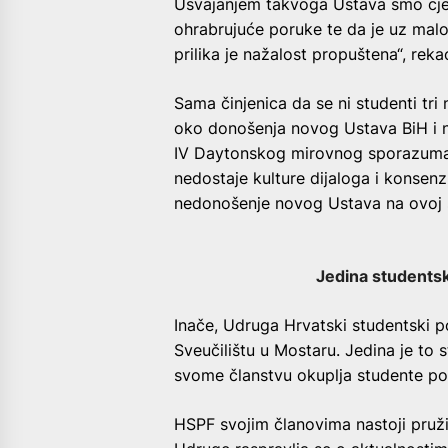
Usvajanjem takvoga Ustava smo cjelo
ohrabrujuće poruke te da je uz malo 
prilika je nažalost propuštena“, rek
Sama činjenica da se ni studenti tri 
oko donošenja novog Ustava BiH i ne
IV Daytonskog mirovnog sporazuma) 
nedostaje kulture dijaloga i konsen
nedonošenje novog Ustava na ovoj sit
Jedina students
Inače, Udruga Hrvatski studentski 
Sveučilištu u Mostaru. Jedina je to
svome članstvu okuplja studente poli
HSPF svojim članovima nastoji pruž