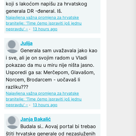
koji s lakoćom napišu za hrvatskog
generala DR -đeneral. Iš.
Najavljena važna promjena za hrvatske
branitelje: 'Time ćemo ispraviti još jednu
nepravdu' –
·
13 hours ago
Julija
Generala sam uvažavala jako kao
i sve, ali je on svojim radom u Vladi
pokazao da mu u miru nije ništa jasno.
Usporedi ga sa: Merčepom, Glavašom,
Norcem, Brodarcem - uočavaš li
razliku???
Najavljena važna promjena za hrvatske
branitelje: 'Time ćemo ispraviti još jednu
nepravdu' –
·
13 hours ago
Janja Bakalić
Budala si.. Aovaj portal bi trebao
štiti hrvatske generale od nezasluženih