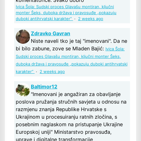
komentatorice. Svako dobro
Ivica Šola: Sudski proces Glavašu montiran, ključni
monter Šeks, duboka država i pravosuđe „pokazuju
duboki antihrvatski karakter“
·
2 weeks ago
Zdravko Gavran
Niste naveli tko je taj "imenovani". Da ne
bi bilo zabune, zove se Mladen Bajić:
Ivica Šola:
Sudski proces Glavašu montiran, ključni monter Šeks,
duboka država i pravosuđe „pokazuju duboki antihrvatski
karakter“
·
2 weeks ago
Baltimor12
"Imenovani je angažiran za obavljanje
poslova pružanja stručnih savjeta u odnosu na
razmjenu znanja Republike Hrvatske s
Ukrajinom u procesuiranju ratnih zločina, s
posebnim naglaskom na pristupanje Ukrajine
Europskoj uniji" Ministarstvo pravosuđa,
uprave i digitalne transformacije