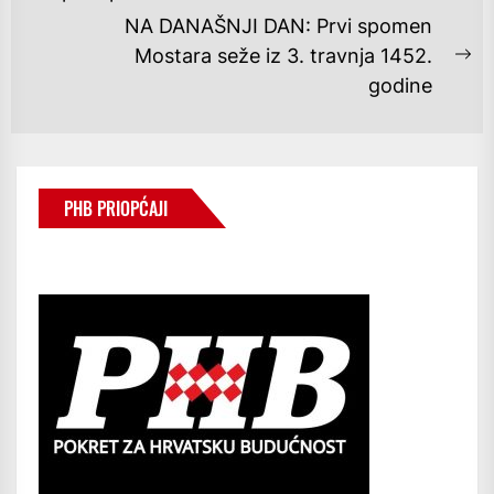
post:
NA DANAŠNJI DAN: Prvi spomen
Mostara seže iz 3. travnja 1452.
Ne
godine
po
PHB PRIOPĆAJI