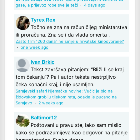
gase, a prijevoz robe sve je teži
·
4 days ago
Tyrex Rex
Točno se zna na račun čijeg ministarstva
ili proračuna. Zna se i da vlada omerta .
Zašto film “260 dana” ne smije u hrvatske kinodvorane?
·
one week ago
Ivan Brkic
Tekst završava pitanjem: “Bliži li se kraj
tom čekanju”? Pa i autor teksta nestrpljivo
čeka konačni kraj, i nije usamljen.
Sarajevski safari Njemačke novine: Vučić je bio na
židovskom groblju tijekom rata, odakle je pucano na
Sarajevo
·
2 weeks ago
Baltimor12
Poštovani u pravu ste, iako sam mislio
kako se podrazumijeva kao odgovor na pitanje