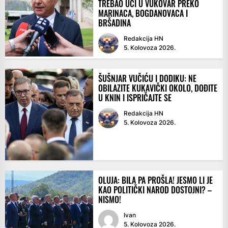
TREBAO UĆI U VUKOVAR PREKO
MARINACA, BOGDANOVACA I
BRŠADINA
Redakcija HN
5. Kolovoza 2026.
ŠUŠNJAR VUČIĆU I DODIKU: NE
OBILAZITE KUKAVIČKI OKOLO, DOĐITE
U KNIN I ISPRIČAJTE SE
Redakcija HN
5. Kolovoza 2026.
OLUJA: BILA PA PROŠLA! JESMO LI JE
KAO POLITIČKI NAROD DOSTOJNI? –
NISMO!
Ivan
5. Kolovoza 2026.