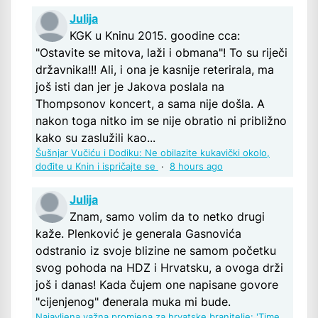
Julija
KGK u Kninu 2015. goodine cca:
"Ostavite se mitova, laži i obmana"! To su riječi
državnika!!! Ali, i ona je kasnije reterirala, ma
još isti dan jer je Jakova poslala na
Thompsonov koncert, a sama nije došla. A
nakon toga nitko im se nije obratio ni približno
kako su zaslužili kao...
Šušnjar Vučiću i Dodiku: Ne obilazite kukavički okolo,
dođite u Knin i ispričajte se
·
8 hours ago
Julija
Znam, samo volim da to netko drugi
kaže. Plenković je generala Gasnovića
odstranio iz svoje blizine ne samom početku
svog pohoda na HDZ i Hrvatsku, a ovoga drži
još i danas! Kada čujem one napisane govore
"cijenjenog" đenerala muka mi bude.
Najavljena važna promjena za hrvatske branitelje: 'Time