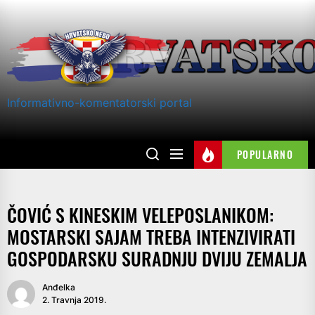
Skip
to
the
content
Informativno-komentatorski portal
POPULARNO
ČOVIĆ S KINESKIM VELEPOSLANIKOM:
MOSTARSKI SAJAM TREBA INTENZIVIRATI
GOSPODARSKU SURADNJU DVIJU ZEMALJA
Anđelka
2. Travnja 2019.