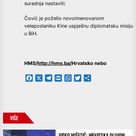
suradnja nastaviti.
Čović je poželio novoimenovanom
veleposlaniku Kine uspješnu diplomatsku misiju
u BiH.
HMS/
http://hms.ba/
Hrvatsko nebo
Facebook
X
Telegram
PrintFriendly
WhatsApp
Twitter
Share
VIŠE
VIDEO MIŠETIĆ: HRVATSKA OLUJOM