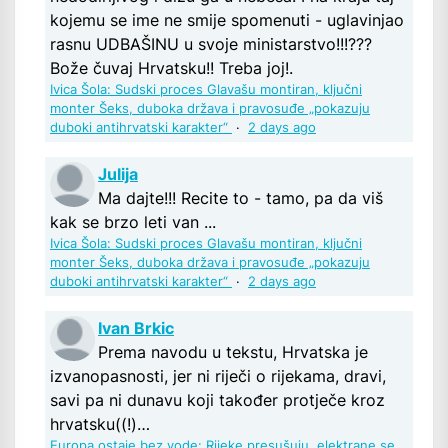
kojemu se ime ne smije spomenuti - uglavinjao
rasnu UDBAŠINU u svoje ministarstvo!!!???
Bože čuvaj Hrvatsku!! Treba joj!.
Ivica Šola: Sudski proces Glavašu montiran, ključni
monter Šeks, duboka država i pravosuđe „pokazuju
duboki antihrvatski karakter“
·
2 days ago
Julija
Ma dajte!!! Recite to - tamo, pa da viš
kak se brzo leti van ...
Ivica Šola: Sudski proces Glavašu montiran, ključni
monter Šeks, duboka država i pravosuđe „pokazuju
duboki antihrvatski karakter“
·
2 days ago
Ivan Brkic
Prema navodu u tekstu, Hrvatska je
izvanopasnosti, jer ni riječi o rijekama, dravi,
savi pa ni dunavu koji također protječe kroz
hrvatsku((!)…
Europa ostaje bez vode: Rijeke presušuju, elektrane se