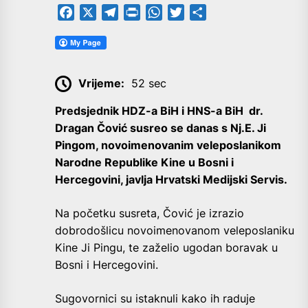
Facebook
X
Telegram
PrintFriendly
WhatsApp
Twitter
Share
Vrijeme:
52 sec
Predsjednik HDZ-a BiH i HNS-a BiH dr.
Dragan Čović susreo se danas s Nj.E. Ji
Pingom, novoimenovanim veleposlanikom
Narodne Republike Kine u Bosni i
Hercegovini, javlja Hrvatski Medijski Servis.
Na početku susreta, Čović je izrazio
dobrodošlicu novoimenovanom veleposlaniku
Kine Ji Pingu, te zaželio ugodan boravak u
Bosni i Hercegovini.
Sugovornici su istaknuli kako ih raduje