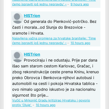
ćemo ispraviti još jednu nepravdu' –
·
9 hours ago
HISTrion
Od generala do Plenković-potrčko. Bez
časti i morala...od Slunja do Brezovice -
sramote i Hrvata.
Najavljena važna promjena za hrvatske branitelje: 'Time
ćemo ispraviti još jednu nepravdu' –
·
10 hours ago
HISTrion
Provociraju i ne odustaju. Prije par dana
išao sam starom cestom Karlovac, Gračac, i
zbog rekonstrukcije ceste prema Kninu, krenuo
preko Obrovca i Benkovca-njihovi autobusi i
automobili na cesti i pokoja Hrvatska tablica -
ovo nimalo ugodno iskustvo je za nacionalnu
sigurnost što prije...
Vučić u Mrkonjić Gradu kritizirao Hrvatsku i govorio
protiv ‘Oluje’
·
10 hours ago