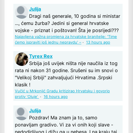
Julija
Dragi naš generale, 10 godina si ministar
..., ćemu žurba? Jedini si general hrvatske
vojske - priznat i poštovan! Šta je posrijedi???
Najavljena važna promjena za hrvatske branitelje: 'Time
ćemo ispraviti još jednu nepravdu' –
·
13 hours ago
Tyrex Rex
Srbija još uvijek ništa nije naučila iz tog
rata ni nakon 31 godine. Srušeni su im snovi o
"Velikoj Srbiji" zahvaljujući Hrvatima .Srpski
klasik !
Vučić u Mrkonjić Gradu kritizirao Hrvatsku i govorio
protiv ‘Oluje’
·
16 hours ago
Julija
Pozdrav! Ma znam ja to, samo
ponavljam gradivo. Vi za vi onih koji slave -
nedodirljivog i dižu ga u nebesa. I na kraju taj