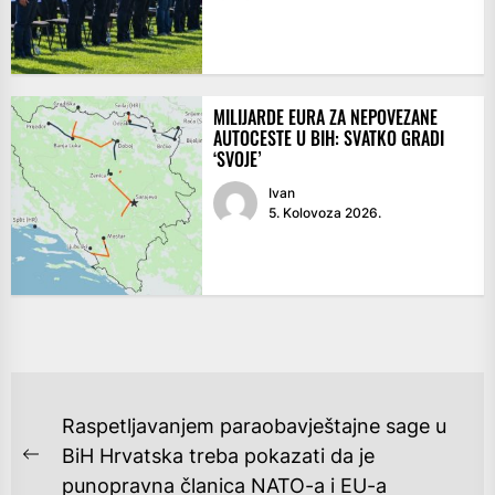
MILIJARDE EURA ZA NEPOVEZANE
AUTOCESTE U BIH: SVATKO GRADI
‘SVOJE’
Ivan
5. Kolovoza 2026.
NAVIGACIJA
Raspetljavanjem paraobavještajne sage u
OBJAVA
BiH Hrvatska treba pokazati da je
Previous
punopravna članica NATO-a i EU-a