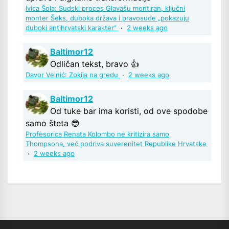
Ivica Šola: Sudski proces Glavašu montiran, ključni
monter Šeks, duboka država i pravosuđe „pokazuju
duboki antihrvatski karakter“
·
2 weeks ago
Baltimor12
Odličan tekst, bravo 👍
Davor Velnić: Zokija na gredu
·
2 weeks ago
Baltimor12
Od tuke bar ima koristi, od ove spodobe
samo šteta 😎
Profesorica Renata Kolombo ne kritizira samo
Thompsona, već podriva suverenitet Republike Hrvatske
·
2 weeks ago