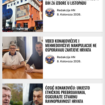
BIH ZA IZBORE U LISTOPADU
Redakcija HN
8. Kolovoza 2026.
VIDEO KONAKOVIĆEVE I
MEHMEDOVIĆEVE MANIPULACIJE NE
OSPORAVAJU ZAHTJEVE HRVATA
Redakcija HN
8. Kolovoza 2026.
ĆOSIĆ KONAKOVIĆU: UMJESTO
ETNIČKOG PREBROJAVANJA,
OSIGURAJTE STVARNU
RAVNOPRAVNOST HRVATA