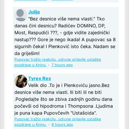
Julija
"Bez desnice više nema vlasti." Tko
danas čini desnicu? Radićev DOMiNO, DP,
Most, Raspudići ???, - gdje vidite zajednički
nastup??? Gore je nego ikada! A pupovac sa 8
sigurnih čeka! I Plenković isto čeka. Nadam se
da griješim!
Pupovac tražio reakciju, udruge prijavile ustaške
pozdrave u Kninu
·
7 hours ago
Tyrex Rex
Velik dio .To je i Plenkoviću jasno.Bez
desnice više nema vlasti. Ili biti ili ne biti
.Pogledajte što se zbiva zadnjih godinu dana
počevši od hipodroma i Thompsona .Ljudima
je puna kapa Pupovčevih "Ustašoida".
Pupovac tražio reakciju, udruge prijavile ustaške
pozdrave u Kninu
·
8 hours ago