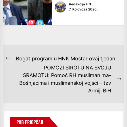
Redakcija HN
7. Kolovoza 2026.
NAVIGACIJA
Bogat program u HNK Mostar ovaj tjedan
Previous
OBJAVA
POMOZI SIROTU NA SVOJU
post:
SRAMOTU: Pomoć RH muslimanima-
Ne
Bošnjacima i muslimanskoj vojsci – tzv
po
Armiji BiH
PHB PRIOPĆAJI