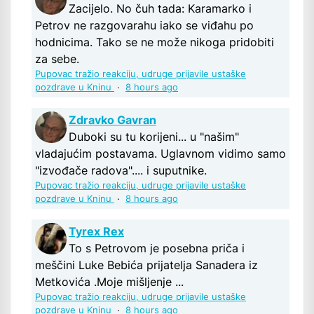
Zacijelo. No čuh tada: Karamarko i
Petrov ne razgovarahu iako se viđahu po
hodnicima. Tako se ne može nikoga pridobiti
za sebe.
Pupovac tražio reakciju, udruge prijavile ustaške
pozdrave u Kninu
·
8 hours ago
Zdravko Gavran
Duboki su tu korijeni... u "našim"
vladajućim postavama. Uglavnom vidimo samo
"izvođače radova".... i suputnike.
Pupovac tražio reakciju, udruge prijavile ustaške
pozdrave u Kninu
·
8 hours ago
Tyrex Rex
To s Petrovom je posebna priča i
meščini Luke Bebića prijatelja Sanadera iz
Metkovića .Moje mišljenje ...
Pupovac tražio reakciju, udruge prijavile ustaške
pozdrave u Kninu
·
8 hours ago