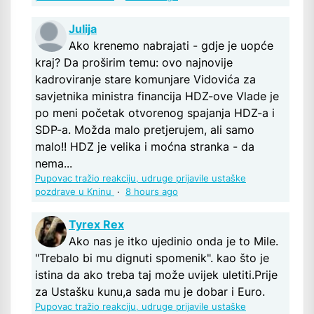
Julija
Ako krenemo nabrajati - gdje je uopće
kraj? Da proširim temu: ovo najnovije
kadroviranje stare komunjare Vidovića za
savjetnika ministra financija HDZ-ove Vlade je
po meni početak otvorenog spajanja HDZ-a i
SDP-a. Možda malo pretjerujem, ali samo
malo!! HDZ je velika i moćna stranka - da
nema...
Pupovac tražio reakciju, udruge prijavile ustaške
pozdrave u Kninu
·
8 hours ago
Tyrex Rex
Ako nas je itko ujedinio onda je to Mile.
"Trebalo bi mu dignuti spomenik". kao što je
istina da ako treba taj može uvijek uletiti.Prije
za Ustašku kunu,a sada mu je dobar i Euro.
Pupovac tražio reakciju, udruge prijavile ustaške