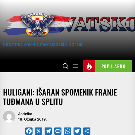
Skip
to
the
content
Informativno-komentatorski portal
POPULARNO
HULIGANI: ​IŠARAN SPOMENIK FRANJE
TUĐMANA U SPLITU
Anđelka
18. Ožujka 2019.
Facebook
X
Telegram
PrintFriendly
WhatsApp
Twitter
Share