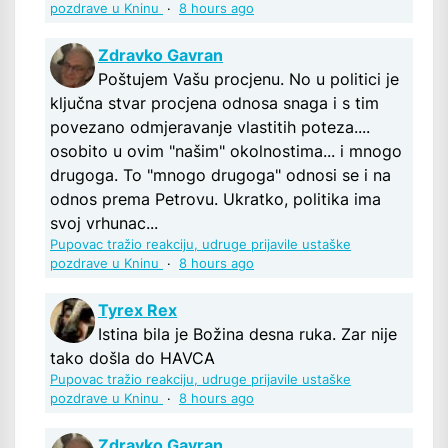
pozdrave u Kninu
·
8 hours ago
Zdravko Gavran
Poštujem Vašu procjenu. No u politici je
ključna stvar procjena odnosa snaga i s tim
povezano odmjeravanje vlastitih poteza....
osobito u ovim "našim" okolnostima... i mnogo
drugoga. To "mnogo drugoga" odnosi se i na
odnos prema Petrovu. Ukratko, politika ima
svoj vrhunac...
Pupovac tražio reakciju, udruge prijavile ustaške
pozdrave u Kninu
·
8 hours ago
Tyrex Rex
Istina bila je Božina desna ruka. Zar nije
tako došla do HAVCA
Pupovac tražio reakciju, udruge prijavile ustaške
pozdrave u Kninu
·
8 hours ago
Zdravko Gavran