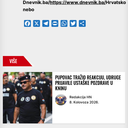
Dnevnik.ba/
https://www.dnevnik.ba/
Hrvatsko
nebo
Facebook
X
Telegram
PrintFriendly
WhatsApp
Twitter
Share
VIŠE
PUPOVAC TRAŽIO REAKCIJU, UDRUGE
PRIJAVILE USTAŠKE POZDRAVE U
KNINU
Redakcija HN
8. Kolovoza 2026.