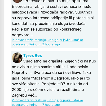
"Preteško" bi bilo. To mi je opskurna
(neprozirna) zbilja, ti sustavi odnosa između
nalogodavaca i "izvođača radova". Suputnici
su zapravo interesne prišipetlje ili potencijalni
kandidati za preuzimanje uloge izvođača.
Radije bih se suzdržao od konkretnijeg
odgovora....
Pupovac tražio reakciju, udruge prijavile ustaške
pozdrave u Kninu
·
7 hours ago
Tyrex Rex
Vjerojatno ne griješite. Zajednički nastup
ne ovisi o njima samima niti je ikada ovisio .
Naprotiv .... Sva sreća da su i ovi lijevo šaka
jada ,osim "Možemo" u Zagrebu, iako je i to
sve više pitanje. Pobjeda HDZ-a nikada od
2000 nije srećom ovisila o rezultatima u
Zagrebu već...
Pupovac tražio reakciju, udruge prijavile ustaške
pozdrave u Kninu
·
7 hours ago