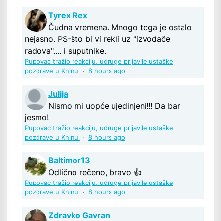
Tyrex Rex
Čudna vremena. Mnogo toga je ostalo
nejasno. PS-što bi vi rekli uz "izvođače
radova".... i suputnike.
Pupovac tražio reakciju, udruge prijavile ustaške
pozdrave u Kninu
·
8 hours ago
Julija
Nismo mi uopće ujedinjeni!!! Da bar
jesmo!
Pupovac tražio reakciju, udruge prijavile ustaške
pozdrave u Kninu
·
8 hours ago
Baltimor13
Odlično rečeno, bravo 👍
Pupovac tražio reakciju, udruge prijavile ustaške
pozdrave u Kninu
·
8 hours ago
Zdravko Gavran