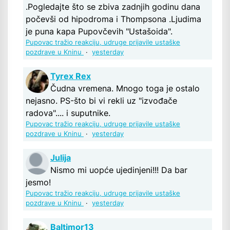
.Pogledajte što se zbiva zadnjih godinu dana
počevši od hipodroma i Thompsona .Ljudima
je puna kapa Pupovčevih "Ustašoida".
Pupovac tražio reakciju, udruge prijavile ustaške
pozdrave u Kninu
·
yesterday
Tyrex Rex
Čudna vremena. Mnogo toga je ostalo
nejasno. PS-što bi vi rekli uz "izvođače
radova".... i suputnike.
Pupovac tražio reakciju, udruge prijavile ustaške
pozdrave u Kninu
·
yesterday
Julija
Nismo mi uopće ujedinjeni!!! Da bar
jesmo!
Pupovac tražio reakciju, udruge prijavile ustaške
pozdrave u Kninu
·
yesterday
Baltimor13