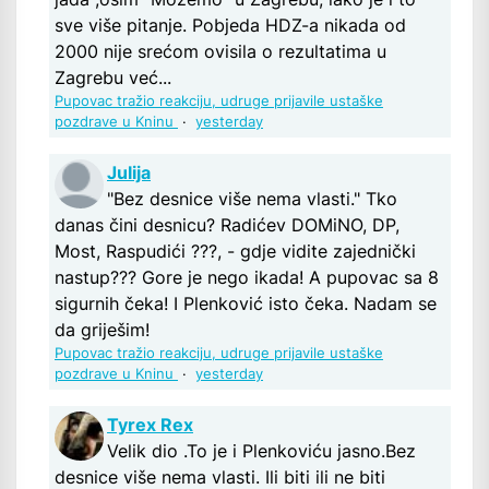
sve više pitanje. Pobjeda HDZ-a nikada od
2000 nije srećom ovisila o rezultatima u
Zagrebu već...
Pupovac tražio reakciju, udruge prijavile ustaške
pozdrave u Kninu
·
yesterday
Julija
"Bez desnice više nema vlasti." Tko
danas čini desnicu? Radićev DOMiNO, DP,
Most, Raspudići ???, - gdje vidite zajednički
nastup??? Gore je nego ikada! A pupovac sa 8
sigurnih čeka! I Plenković isto čeka. Nadam se
da griješim!
Pupovac tražio reakciju, udruge prijavile ustaške
pozdrave u Kninu
·
yesterday
Tyrex Rex
Velik dio .To je i Plenkoviću jasno.Bez
desnice više nema vlasti. Ili biti ili ne biti