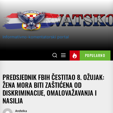
Skip
to
the
content
Informativno-komentatorski portal
POPULARNO
PREDSJEDNIK FBIH ČESTITAO 8. OŽUJAK:
ŽENA MORA BITI ZAŠTIĆENA OD
DISKRIMINACIJE, OMALOVAŽAVANJA I
NASILJA
Anđelka