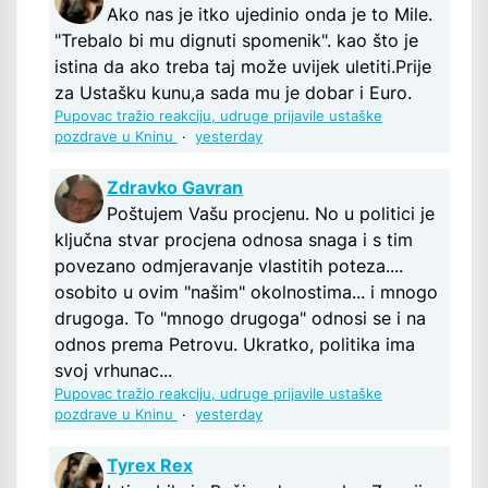
Ako nas je itko ujedinio onda je to Mile.
"Trebalo bi mu dignuti spomenik". kao što je
istina da ako treba taj može uvijek uletiti.Prije
za Ustašku kunu,a sada mu je dobar i Euro.
Pupovac tražio reakciju, udruge prijavile ustaške
pozdrave u Kninu
·
yesterday
Zdravko Gavran
Poštujem Vašu procjenu. No u politici je
ključna stvar procjena odnosa snaga i s tim
povezano odmjeravanje vlastitih poteza....
osobito u ovim "našim" okolnostima... i mnogo
drugoga. To "mnogo drugoga" odnosi se i na
odnos prema Petrovu. Ukratko, politika ima
svoj vrhunac...
Pupovac tražio reakciju, udruge prijavile ustaške
pozdrave u Kninu
·
yesterday
Tyrex Rex