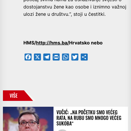
dostojanstvu žene kao osobe i iznimno važnoj
ulozi žene u društvu.“, stoji u čestitki.
HMS/
http://hms.ba/
Hrvatsko nebo
Facebook
X
Telegram
PrintFriendly
WhatsApp
Twitter
Share
VIŠE
VUČIĆ: „NA POČETKU SMO VEĆEG
RATA, NA RUBU SMO MNOGO VEĆEG
SUKOBA“