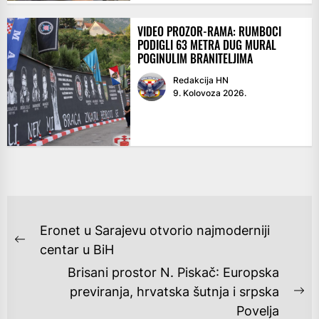
VIDEO PROZOR-RAMA: RUMBOCI
PODIGLI 63 METRA DUG MURAL
POGINULIM BRANITELJIMA
Redakcija HN
9. Kolovoza 2026.
NAVIGACIJA
Eronet u Sarajevu otvorio najmoderniji
OBJAVA
Previous
centar u BiH
post:
Brisani prostor N. Piskač: Europska
previranja, hrvatska šutnja i srpska
Ne
Povelja