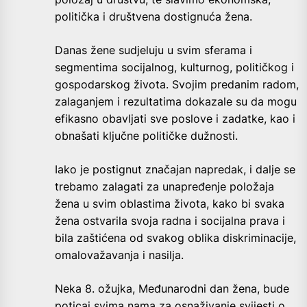
politička i društvena dostignuća žena.
Danas žene sudjeluju u svim sferama i
segmentima socijalnog, kulturnog, političkog i
gospodarskog života. Svojim predanim radom,
zalaganjem i rezultatima dokazale su da mogu
efikasno obavljati sve poslove i zadatke, kao i
obnašati ključne političke dužnosti.
Iako je postignut značajan napredak, i dalje se
trebamo zalagati za unapređenje položaja
žena u svim oblastima života, kako bi svaka
žena ostvarila svoja radna i socijalna prava i
bila zaštićena od svakog oblika diskriminacije,
omalovažavanja i nasilja.
Neka 8. ožujka, Međunarodni dan žena, bude
poticaj svima nama za osnaživanje svijesti o