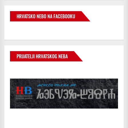
HRVATSKO NEBO NA FACEBOOKU
PRIJATELJI HRVATSKOG NEBA