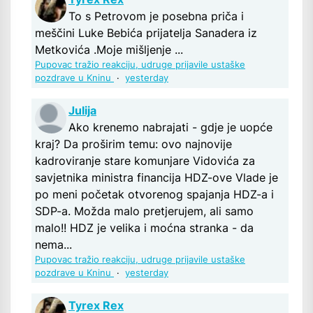
To s Petrovom je posebna priča i
meščini Luke Bebića prijatelja Sanadera iz
Metkovića .Moje mišljenje ...
Pupovac tražio reakciju, udruge prijavile ustaške
pozdrave u Kninu
·
yesterday
Julija
Ako krenemo nabrajati - gdje je uopće
kraj? Da proširim temu: ovo najnovije
kadroviranje stare komunjare Vidovića za
savjetnika ministra financija HDZ-ove Vlade je
po meni početak otvorenog spajanja HDZ-a i
SDP-a. Možda malo pretjerujem, ali samo
malo!! HDZ je velika i moćna stranka - da
nema...
Pupovac tražio reakciju, udruge prijavile ustaške
pozdrave u Kninu
·
yesterday
Tyrex Rex