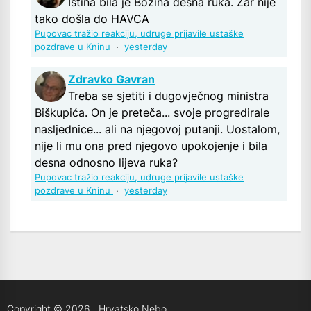
Istina bila je Božina desna ruka. Zar nije
tako došla do HAVCA
Pupovac tražio reakciju, udruge prijavile ustaške
pozdrave u Kninu
·
yesterday
Zdravko Gavran
Treba se sjetiti i dugovječnog ministra
Biškupića. On je preteča... svoje progredirale
nasljednice... ali na njegovoj putanji. Uostalom,
nije li mu ona pred njegovo upokojenje i bila
desna odnosno lijeva ruka?
Pupovac tražio reakciju, udruge prijavile ustaške
pozdrave u Kninu
·
yesterday
Copyright © 2026
.
Hrvatsko Nebo