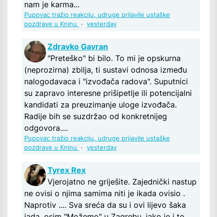
nam je karma...
Pupovac tražio reakciju, udruge prijavile ustaške
pozdrave u Kninu
·
yesterday
Zdravko Gavran
"Preteško" bi bilo. To mi je opskurna
(neprozirna) zbilja, ti sustavi odnosa između
nalogodavaca i "izvođača radova". Suputnici
su zapravo interesne prišipetlje ili potencijalni
kandidati za preuzimanje uloge izvođača.
Radije bih se suzdržao od konkretnijeg
odgovora....
Pupovac tražio reakciju, udruge prijavile ustaške
pozdrave u Kninu
·
yesterday
Tyrex Rex
Vjerojatno ne griješite. Zajednički nastup
ne ovisi o njima samima niti je ikada ovisio .
Naprotiv .... Sva sreća da su i ovi lijevo šaka
jada ,osim "Možemo" u Zagrebu, iako je i to