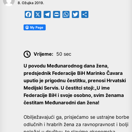
8. Ožujka 2019.
Facebook
X
Telegram
PrintFriendly
WhatsApp
Twitter
Share
Vrijeme:
50 sec
U povodu Međunarodnog dana žena,
predsjednik Federacije BiH Marinko Čavara
uputio je prigodnu čestitku, prenosi Hrvatski
Medijski Servis. U čestitci stoji:
„U ime
Federacije BiH i svoje osobno, svim ženama
čestitam Međunarodni dan žena!
Obilježavajući ga, prisjećamo se ustrajne borbe
odlučnih i hrabrih žena za ravnopravnost i bolji
položaj u društvu, te slavimo ekonomska,