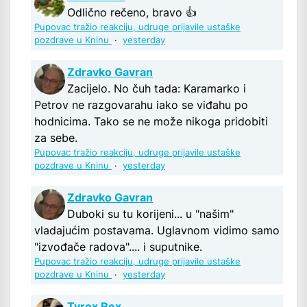
Odlično rečeno, bravo 👍
Pupovac tražio reakciju, udruge prijavile ustaške
pozdrave u Kninu
·
yesterday
Zdravko Gavran
Zacijelo. No čuh tada: Karamarko i
Petrov ne razgovarahu iako se viđahu po
hodnicima. Tako se ne može nikoga pridobiti
za sebe.
Pupovac tražio reakciju, udruge prijavile ustaške
pozdrave u Kninu
·
yesterday
Zdravko Gavran
Duboki su tu korijeni... u "našim"
vladajućim postavama. Uglavnom vidimo samo
"izvođače radova".... i suputnike.
Pupovac tražio reakciju, udruge prijavile ustaške
pozdrave u Kninu
·
yesterday
Tyrex Rex