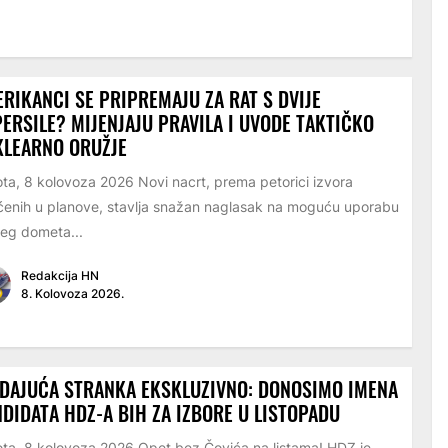
RIKANCI SE PRIPREMAJU ZA RAT S DVIJE
ERSILE? MIJENJAJU PRAVILA I UVODE TAKTIČKO
KLEARNO ORUŽJE
ta, 8 kolovoza 2026 Novi nacrt, prema petorici izvora
enih u planove, stavlja snažan naglasak na moguću uporabu
eg dometa...
Redakcija HN
8. Kolovoza 2026.
DAJUĆA STRANKA EKSKLUZIVNO: DONOSIMO IMENA
DIDATA HDZ-A BIH ZA IZBORE U LISTOPADU
ta, 8 kolovoza 2026 Opet bez Čovića na listama! HDZ je