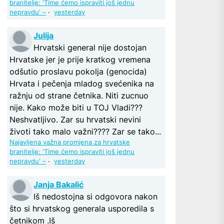
branitelje: 'Time ćemo ispraviti još jednu
nepravdu' –
·
yesterday
Julija
Hrvatski general nije dostojan
Hrvatske jer je prije kratkog vremena
odšutio proslavu pokolja (genocida)
Hrvata i pečenja mladog svećenika na
ražnju od strane četnika. Niti zucnuo
nije. Kako može biti u TOJ Vladi???
Neshvatljivo. Zar su hrvatski nevini
životi tako malo važni???? Zar se tako...
Najavljena važna promjena za hrvatske
branitelje: 'Time ćemo ispraviti još jednu
nepravdu' –
·
yesterday
Janja Bakalić
Iš nedostojna si odgovora nakon
što si hrvatskog generala usporedila s
četnikom .Iš