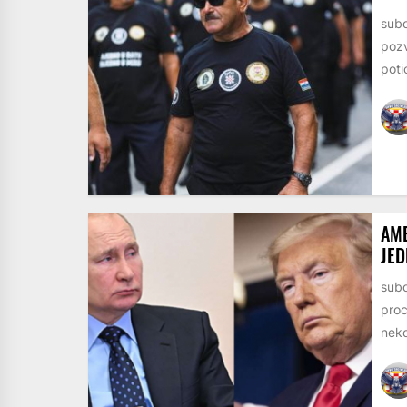
subo
pozv
poti
AME
JED
subo
proc
neko