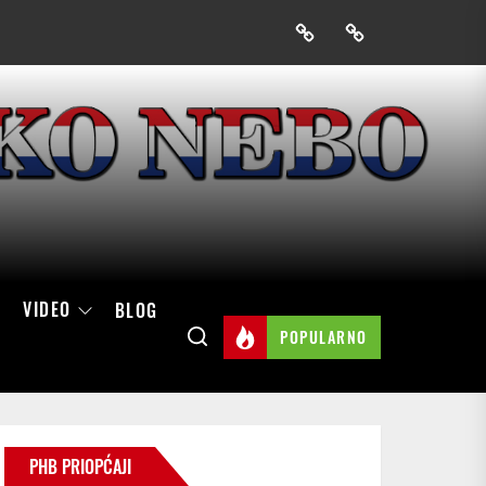
Prijavak
Skini
mobilnu
aplikaciju
Hrvatskog
neba
VIDEO
BLOG
POPULARNO
PHB PRIOPĆAJI