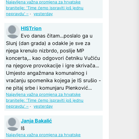
Najavljena važna promjena za hrvatske
branitelje: 'Time ćemo ispraviti još jednu
nepravdu' –
·
yesterday
HISTrion
Evo danas čitam...poslalo ga u
Slunj (dan grada) a odakle je sve za
njega krenulo nizbrdo, poslije MP
koncerta,.. kao odgovori četniku Vučiću
na njegove provokacije i igre skrivača...
Umjesto angažmana komunalnog i
vraćanju spomenika kojega je IS srušio -
ne pitaj srbe i komunjaru Plenković...
Najavljena važna promjena za hrvatske
branitelje: 'Time ćemo ispraviti još jednu
nepravdu' –
·
yesterday
Janja Bakalić
Iš
Najavljena važna promjena za hrvatske