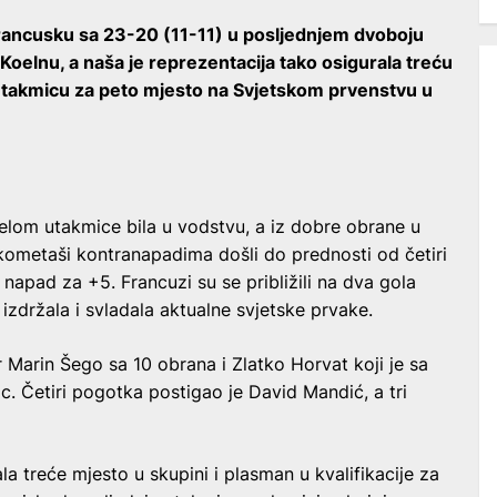
Francusku sa 23-20 (11-11) u posljednjem dvoboju
Koelnu, a naša je reprezentacija tako osigurala treću
si utakmicu za peto mjesto na Svjetskom prvenstvu u
jelom utakmice bila u vodstvu, a iz dobre obrane u
ometaši kontranapadima došli do prednosti od četiri
 napad za +5. Francuzi su se približili na dva gola
 izdržala i svladala aktualne svjetske prvake.
r Marin Šego sa 10 obrana i Zlatko Horvat koji je sa
c. Četiri pogotka postigao je David Mandić, a tri
 treće mjesto u skupini i plasman u kvalifikacije za