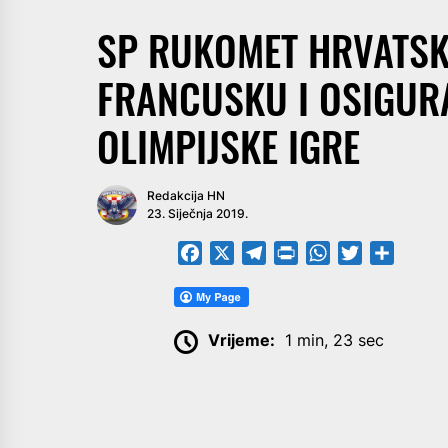
SP RUKOMET HRVATSK
FRANCUSKU I OSIGURA
OLIMPIJSKE IGRE
Redakcija HN
23. Siječnja 2019.
Facebook
X
Telegram
PrintFriendly
WhatsApp
Twitter
Share
Vrijeme:
1 min, 23 sec