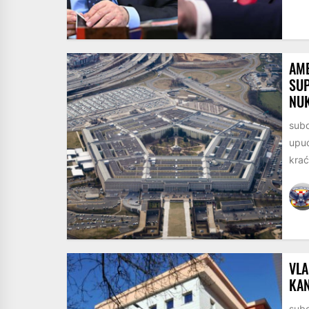
AME
SUP
NU
subo
upuć
krać
VLA
KAN
subo