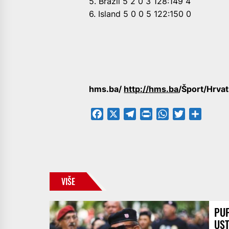
5. Brazil 5 2 0 3 128:149 4
6. Island 5 0 0 5 122:150 0
hms.ba/
http://hms.ba
/Šport/Hrva
Facebook
X
Telegram
PrintFriendly
WhatsApp
Twitter
Share
VIŠE
PUP
UST