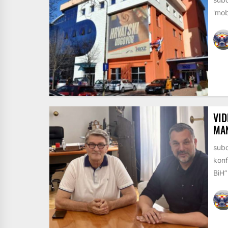
'mob
VID
MAN
subo
konf
BiH” 