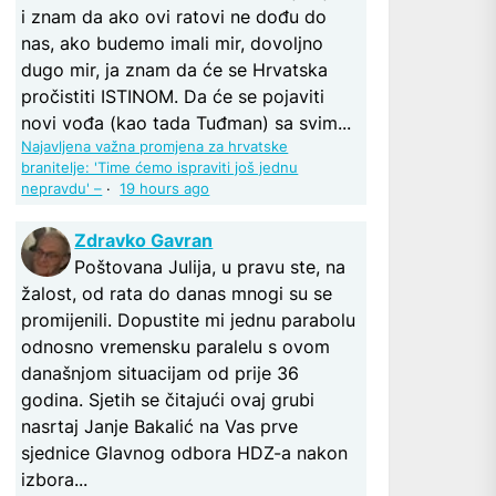
i znam da ako ovi ratovi ne dođu do
nas, ako budemo imali mir, dovoljno
dugo mir, ja znam da će se Hrvatska
pročistiti ISTINOM. Da će se pojaviti
novi vođa (kao tada Tuđman) sa svim...
Najavljena važna promjena za hrvatske
branitelje: 'Time ćemo ispraviti još jednu
nepravdu' –
·
19 hours ago
Zdravko Gavran
Poštovana Julija, u pravu ste, na
žalost, od rata do danas mnogi su se
promijenili. Dopustite mi jednu parabolu
odnosno vremensku paralelu s ovom
današnjom situacijam od prije 36
godina. Sjetih se čitajući ovaj grubi
nasrtaj Janje Bakalić na Vas prve
sjednice Glavnog odbora HDZ-a nakon
izbora...