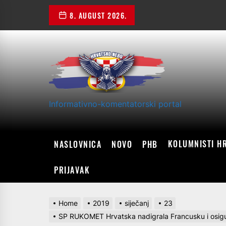
Skip
8. AUGUST 2026.
to
the
content
Informativno-komentatorski portal
KOLUMNISTI H
NASLOVNICA
NOVO
PHB
PRIJAVAK
Home
2019
siječanj
23
SP RUKOMET Hrvatska nadigrala Francusku i osigura