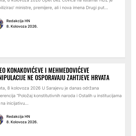
ilizirao' ministre, premijere, ali i nova imena Drugi put...
Redakcija HN
8. Kolovoza 2026.
EO KONAKOVIĆEVE I MEHMEDOVIĆEVE
IPULACIJE NE OSPORAVAJU ZAHTJEVE HRVATA
ta, 8 kolovoza 2026 U Sarajevu je danas održana
erencija “Položaj konstitutivnih naroda i Ostalih u institucijama
na inicijativu...
Redakcija HN
8. Kolovoza 2026.