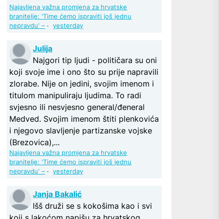
Najavljena važna promjena za hrvatske
branitelje: 'Time ćemo ispraviti još jednu
nepravdu' –
·
yesterday
Julija
Najgori tip ljudi - političara su oni
koji svoje ime i ono što su prije napravili
zlorabe. Nije on jedini, svojim imenom i
titulom manipuliraju ljudima. To radi
svjesno ili nesvjesno general/đeneral
Medved. Svojim imenom štiti plenkovića
i njegovo slavljenje partizanske vojske
(Brezovica),...
Najavljena važna promjena za hrvatske
branitelje: 'Time ćemo ispraviti još jednu
nepravdu' –
·
yesterday
Janja Bakalić
Išš druži se s kokošima kao i svi
koji s lakoćom napišu za hrvatskog