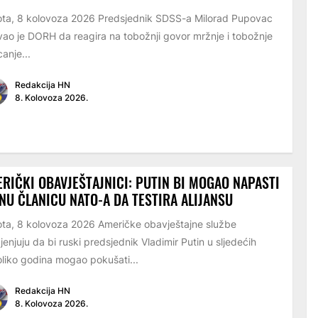
ta, 8 kolovoza 2026 Predsjednik SDSS-a Milorad Pupovac
ao je DORH da reagira na tobožnji govor mržnje i tobožnje
canje...
Redakcija HN
8. Kolovoza 2026.
RIČKI OBAVJEŠTAJNICI: PUTIN BI MOGAO NAPASTI
NU ČLANICU NATO-A DA TESTIRA ALIJANSU
ta, 8 kolovoza 2026 Američke obavještajne službe
jenjuju da bi ruski predsjednik Vladimir Putin u sljedećih
liko godina mogao pokušati...
Redakcija HN
8. Kolovoza 2026.