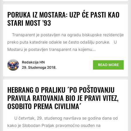
PORUKA IZ MOSTARA: UZP ĆE PASTI KAO
STARI MOST ’93
Transparent je postavljen na ogradu biskupske rezidencije
preko puta katedrale odakle se često odašilju poruke. U
Mostaru je postavljen transparent na kojemu...
Redakcija HN
READ MORE
29. Studenoga 2018.
HEBRANG O PRALJKU ´PO POŠTOVANJU
PRAVILA RATOVANJA BIO JE PRAVI VITEZ,
OSOBITO PREMA CIVILIMA´
U četvrtak, 29. studenog navršava se godina dana od
kako je Slobodan Praljak pravomoćno osuđen na