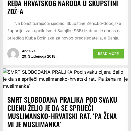
REDA HRVATSKOG NARODA U SKUPŠTINI
ZDŽ-A
Na konstituirajućoj sjednici Skupštine Zeničko-dobojske
županije, zastupnik Ismet Sarajlić (SBB) izabran je danas na
prijedlog Kluba Bošnjaka za novog predsjedatelja, a Sanja...
Anđelka
READ MORE
29. Studenoga 2018.
SMRT SLOBODANA PRALJKA POD SVAKU
CIJENU ŽELIO JE DA SE SPRIJEČI
MUSLIMANSKO-HRVATSKI RAT. ‘PA ŽENA
MI JE MUSLIMANKA’