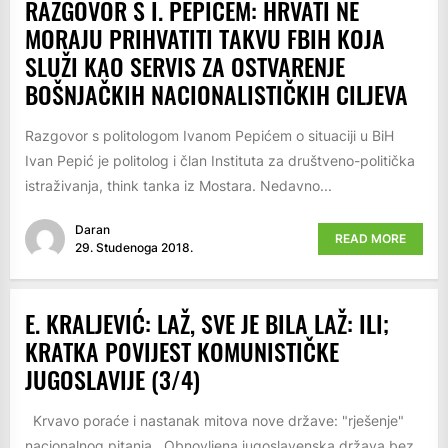
RAZGOVOR S I. PEPIĆEM: HRVATI NE
MORAJU PRIHVATITI TAKVU FBIH KOJA
SLUŽI KAO SERVIS ZA OSTVARENJE
BOŠNJAČKIH NACIONALISTIČKIH CILJEVA
Razgovor s politologom Ivanom Pepićem o situaciji u BiH
Ivan Pepić je politolog i član Instituta za društveno-politička
istraživanja, think tanka iz Mostara. Nedavno...
Daran
READ MORE
29. Studenoga 2018.
E. KRALJEVIĆ: LAŽ, SVE JE BILA LAŽ: ILI;
KRATKA POVIJEST KOMUNISTIČKE
JUGOSLAVIJE (3/4)
Krvavo poraće i nastanak mitova nove države: "rješenje"
nacionalnog pitanja Obnovljena jugoslavenska država bez