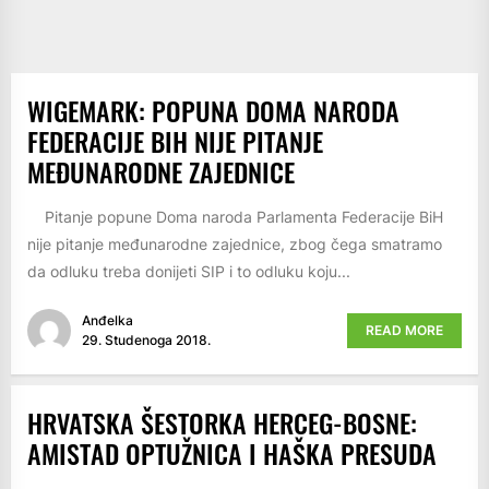
WIGEMARK: POPUNA DOMA NARODA
FEDERACIJE BIH NIJE PITANJE
MEĐUNARODNE ZAJEDNICE
Pitanje popune Doma naroda Parlamenta Federacije BiH
nije pitanje međunarodne zajednice, zbog čega smatramo
da odluku treba donijeti SIP i to odluku koju...
Anđelka
READ MORE
29. Studenoga 2018.
HRVATSKA ŠESTORKA HERCEG-BOSNE:
AMISTAD OPTUŽNICA I HAŠKA PRESUDA