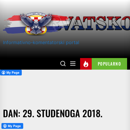
Skip
to
the
content
Informativno-komentatorski portal
POPULARNO
DAN:
29. STUDENOGA 2018.