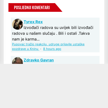
POSLJEDNJI KOMENTARI
Tyrex Rex
Izvođači radova su uvijek bili izvođači
radova u našem slučaju . Bili i ostali .Takva
nam je karma...
Pupovac tražio reakciju, udruge prijavile ustaške
pozdrave u Kninu
·
8 hours ago
Zdravko Gavran
"Preteško" bi bilo. To mi je opskurna
(neprozirna) zbilja, ti sustavi odnosa između
nalogodavaca i "izvođača radova". Suputnici
su zapravo interesne prišipetlje ili potencijalni
kandidati za preuzimanje uloge izvođača.
Radije bih se suzdržao od konkretnijeg
odgovora....
Pupovac tražio reakciju, udruge prijavile ustaške