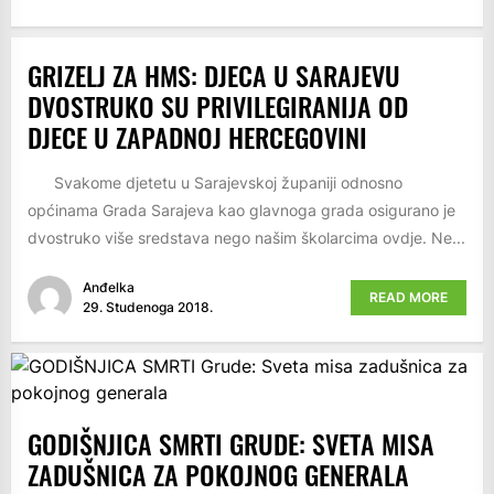
GRIZELJ ZA HMS: DJECA U SARAJEVU
DVOSTRUKO SU PRIVILEGIRANIJA OD
DJECE U ZAPADNOJ HERCEGOVINI
Svakome djetetu u Sarajevskoj županiji odnosno
općinama Grada Sarajeva kao glavnoga grada osigurano je
dvostruko više sredstava nego našim školarcima ovdje. Ne...
Anđelka
READ MORE
29. Studenoga 2018.
GODIŠNJICA SMRTI GRUDE: SVETA MISA
ZADUŠNICA ZA POKOJNOG GENERALA