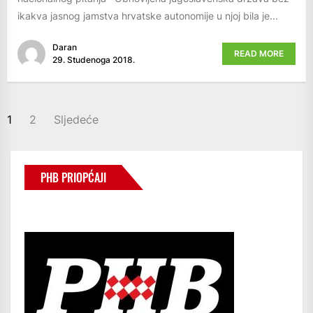
ikakva jasnog jamstva hrvatske autonomije u njoj bila je...
Daran
READ MORE
29. Studenoga 2018.
BROJEVI
1
2
Sljedeće
STRANICA
OBJAVA
PHB PRIOPĆAJI