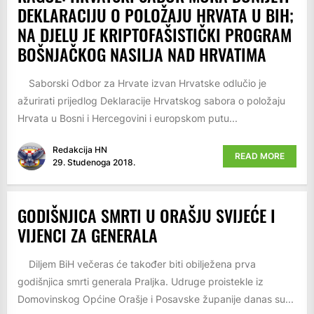
DEKLARACIJU O POLOŽAJU HRVATA U BIH;
NA DJELU JE KRIPTOFAŠISTIČKI PROGRAM
BOŠNJAČKOG NASILJA NAD HRVATIMA
Saborski Odbor za Hrvate izvan Hrvatske odlučio je
ažurirati prijedlog Deklaracije Hrvatskog sabora o položaju
Hrvata u Bosni i Hercegovini i europskom putu...
Redakcija HN
READ MORE
29. Studenoga 2018.
GODIŠNJICA SMRTI U ORAŠJU SVIJEĆE I
VIJENCI ZA GENERALA
Diljem BiH večeras će također biti obilježena prva
godišnjica smrti generala Praljka. Udruge proistekle iz
Domovinskog Općine Orašje i Posavske županije danas su...